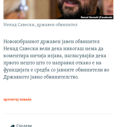
Ненад Савески, државен обвинител
Новоизбраниот државен јавен обвинител
Ненад Савески вели дека никогаш нема да
коментира ничија изјава, нагласувајќи дека
првото нешто што го направил откако е на
функцијата е средба со јавните обвинители во
Државното јавно обвинителство.
прочитај повеќе
Сподели