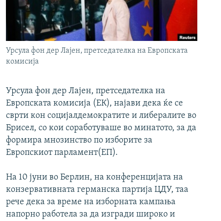
РСЕ веб страници
Урсула фон дер Лајен, претседателка на Европската
комисија
Урсула фон дер Лајен, претседателка на
Европската комисија (ЕК), најави дека ќе се
сврти кон социјалдемократите и либералите во
Брисел, со кои соработуваше во минатото, за да
формира мнозинство по изборите за
Европскиот парламент(ЕП).
На 10 јуни во Берлин, на конференцијата на
конзервативната германска партија ЦДУ, таа
рече дека за време на изборната кампања
напорно работела за да изгради широко и