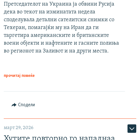
Претседателот на Украина ја обвини Русија
дека во текот на изминатата недела
споделувала детални сателитски снимки со
Техеран, помагајќи му на Иран да ги
таргетира американските и британските
воени објекти и нафтените и гасните полиња
во регионот на Заливот и на други места.
прочитај повеќе
Сподели
март 29, 2026
Хутите повторно го нападнаа