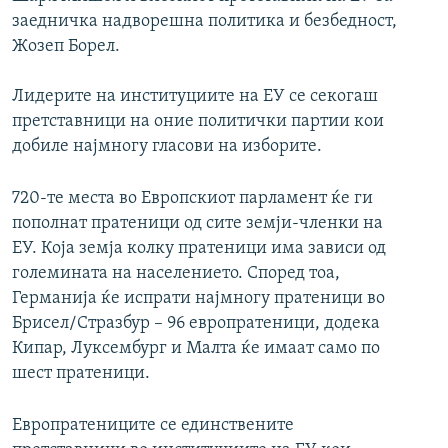
заедничка надворешна политика и безбедност,
Жозеп Борел.
Лидерите на институциите на ЕУ се секогаш
претставници на оние политички партии кои
добиле најмногу гласови на изборите.
720-те места во Европскиот парламент ќе ги
пополнат пратеници од сите земји-членки на
ЕУ. Која земја колку пратеници има зависи од
големината на населението. Според тоа,
Германија ќе испрати најмногу пратеници во
Брисел/Стразбур – 96 европратеници, додека
Кипар, Луксембург и Малта ќе имаат само по
шест пратеници.
Европратениците се единствените