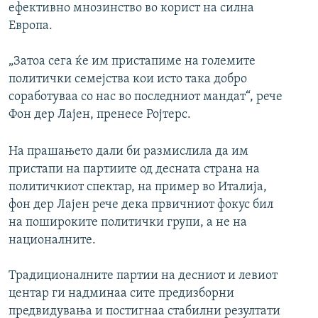
ефективно мнозинство во корист на силна
Европа.
„Затоа сега ќе им пристапиме на големите
политички семејства кои исто така добро
соработуваа со нас во последниот мандат“, рече
Фон дер Лајен, пренесе Ројтерс.
На прашањето дали би размислила да им
пристапи на партиите од десната страна на
политичкиот спектар, на пример во Италија,
фон дер Лајен рече дека првичниот фокус бил
на пошироките политички групи, а не на
националните.
Традиционалните партии на десниот и левиот
центар ги надминаа сите предизборни
предвидувања и постигнаа стабилни резултати