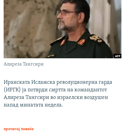
Алиреза Тангсири
Иранската Исламска револуционерна гарда
(ИРГК) ја потврди смртта на командантот
Алиреза Тангсири во израелски воздушен
напад минатата недела.
прочитај повеќе