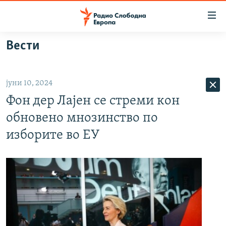
Достапни
линкови
Оди
Вести
на
МАКЕДОНИЈА
содржината
СВЕТ
Оди
јуни 10, 2024
ВИЗУЕЛНО
на
Фон дер Лајен се стреми кон
главната
ВЕСТИ
навигација
обновено мнозинство по
ШТО ТРЕБА ДА ЗНАЕТЕ
Премини
изборите во ЕУ
на
ПРИЈАВИ СЕ ЗА ЊУЗЛЕТЕР
пребарување
ПОДКАСТ ЗОШТО?
СЛЕДЕТЕ НЕ