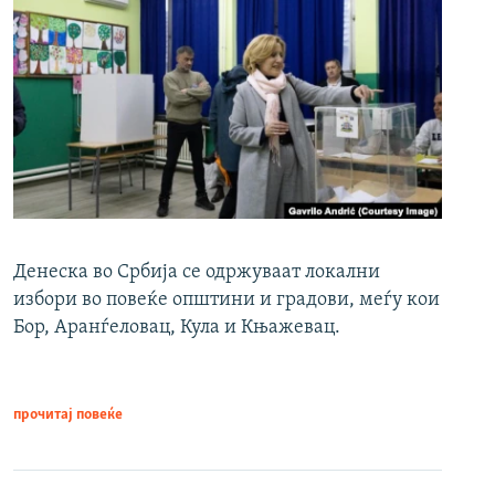
Денеска во Србија се одржуваат локални
избори во повеќе општини и градови, меѓу кои
Бор, Аранѓеловац, Кула и Књажевац.
прочитај повеќе