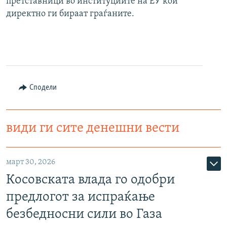
претставници во институциите на ЕУ кои
директно ги бираат граѓаните.
Сподели
види ги сите денешни вести
март 30, 2026
Косовската влада го одобри
предлогот за испраќање
безбедносни сили во Газа