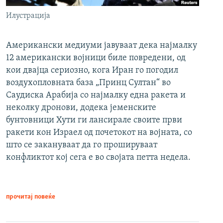
Илустрација
Американски медиуми јавуваат дека најмалку
12 американски војници биле повредени, од
кои двајца сериозно, кога Иран го погодил
воздухопловната база „Принц Султан“ во
Саудиска Арабија со најмалку една ракета и
неколку дронови, додека јеменските
бунтовници Хути ги лансирале своите први
ракети кон Израел од почетокот на војната, со
што се закануваат да го прошируваат
конфликтот кој сега е во својата петта недела.
прочитај повеќе