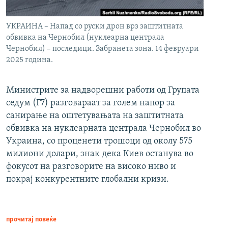
УКРАИНА – Напад со руски дрон врз заштитната
обвивка на Чернобил (нуклеарна централа
Чернобил) – последици. Забранета зона. 14 февруари
2025 година.
Министрите за надворешни работи од Групата
седум (Г7) разговараат за голем напор за
санирање на оштетувањата на заштитната
обвивка на нуклеарната централа Чернобил во
Украина, со проценети трошоци од околу 575
милиони долари, знак дека Киев останува во
фокусот на разговорите на високо ниво и
покрај конкурентните глобални кризи.
прочитај повеќе