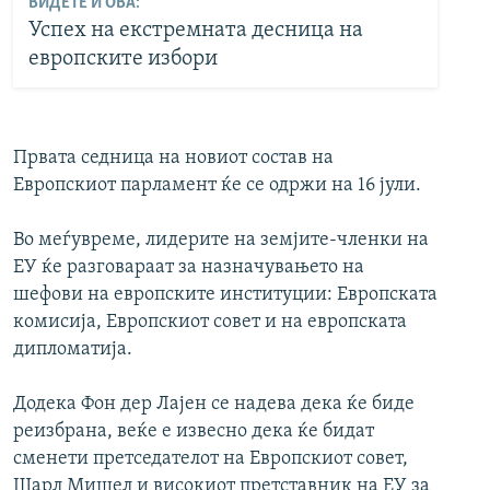
ВИДЕТЕ И ОВА:
Успех на екстремната десница на
европските избори
Првата седница на новиот состав на
Европскиот парламент ќе се одржи на 16 јули.
Во меѓувреме, лидерите на земјите-членки на
ЕУ ќе разговараат за назначувањето на
шефови на европските институции: Европската
комисија, Европскиот совет и на европската
дипломатија.
Додека Фон дер Лајен се надева дека ќе биде
реизбрана, веќе е извесно дека ќе бидат
сменети претседателот на Европскиот совет,
Шарл Мишел и високиот претставник на ЕУ за