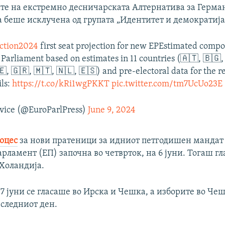
те на екстремно десничарската Алтернатива за Герман
 беше исклучена од групата „Идентитет и демократија
ction2024
first seat projection for new EPEstimated compos
arliament based on estimates in 11 countries (🇦🇹, 🇧🇬,
🇪, 🇬🇷, 🇲🇹, 🇳🇱, 🇪🇸) and pre-electoral data for the 
ils:
https://t.co/kRi1wgPKKT
pic.twitter.com/tm7UcUo23E
vice (@EuroParlPress)
June 9, 2024
оцес
за нови пратеници за идниот петгодишен мандат
рламент (ЕП) започна во четврток, на 6 јуни. Тогаш гл
 Холандија.
 7 јуни се гласаше во Ирска и Чешка, а изборите во Че
 следниот ден.