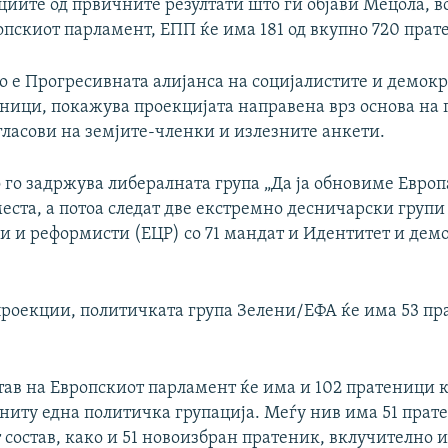
циите од првичните резултати што ги објави Мецола, в
опскиот парламент, ЕПП ќе има 181 од вкупно 720 прат
о е Прогресивната алијанса на социјалистите и демокра
еници, покажува проекцијата направена врз основа на
гласови на земјите-членки и излезните анкети.
 го задржува либералната група „Да ја обновиме Европа
еста, а потоа следат две екстремно десничарски групи
 и реформисти (ЕЦР) со 71 мандат и Идентитет и демо
проекции, политичката група Зелени/ЕФА ќе има 53 пр
тав на Европскиот парламент ќе има и 102 пратеници 
ниту една политичка групација. Меѓу нив има 51 прате
 состав, како и 51 новоизбран пратеник, вклучително 