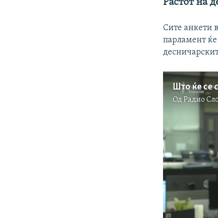
Растот на 
Сите анкети в
парламент ќе
десничарскит
Од
Радио Сл