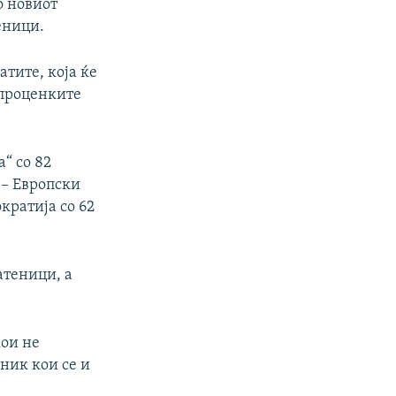
о новиот
еници.
тите, која ќе
 проценките
“ со 82
 – Европски
кратија со 62
атеници, а
кои не
ник кои се и
и