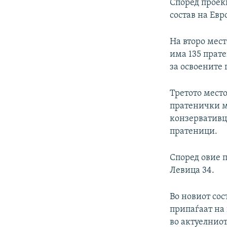
Според проек
состав на Евр
На второ мест
има 135 прат
за освоените 
Третото место
пратенички м
конзервативци
пратеници.
Според овие 
Левица 34.
Во новиот сос
припаѓаат на 
во актуелниот