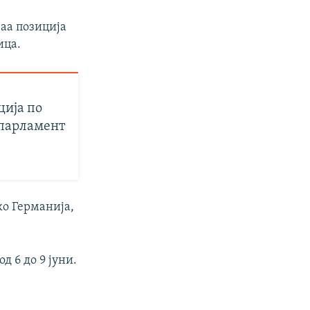
ваа позиција
ица.
ција по
 парламент
ко Германија,
д 6 до 9 јуни.