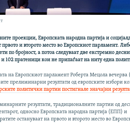
нт
ните проекции, Европската народна партија и соција
 првото и второто место во Европскиот парламент. Ли
ети по бројност, а потоа следуваат две екстремно десн
 и 102 пратеници кои не припаѓаат на ниту една полит
та на Европскиот парламент Роберта Мецола вечерва (
вите прелиминарни резултати од европските избори ко
рските политички партии постигнале значајни резулт
минарните резултати, традиционалните партии од дес
ентарот, односно Европската народна партија (ЕПП) и
атите остануваат на првото и второто место во Европс