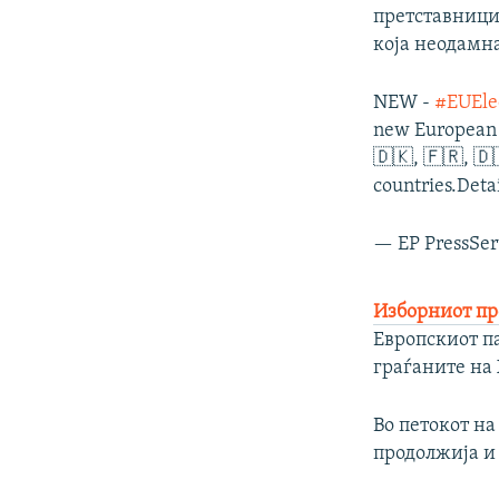
претставници
која неодамна
NEW -
#EUEle
new European P
🇩🇰, 🇫🇷, 🇩
countries.Deta
— EP PressSer
Изборниот пр
Европскиот па
граѓаните на
Во петокот на
продолжија и