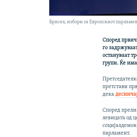
Брисел, избори за Европскиот парламе
Според првич
го задржуваат
остануваат тр
групи. Ќе има
Претседателка
претстави пр
дека
деснича
Според прели
левицата од ц
социјалдемокр
парламент.