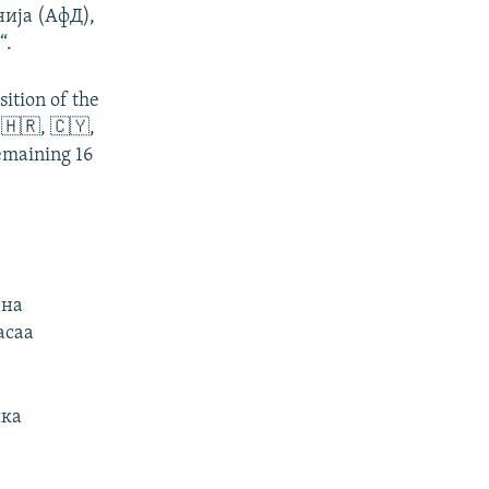
ија (АфД),
“.
ition of the
 🇭🇷, 🇨🇾,
remaining 16
 на
асаа
шка