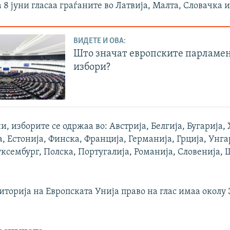
а 8 јуни гласаа граѓаните во Латвија, Малта, Словачка и
ВИДЕТЕ И ОВА:
Што значат европските парламе
избори?
ни, изборите се одржаа во: Австрија, Белгија, Бугарија,
, Естонија, Финска, Франција, Германија, Грција, Унга
ксембург, Полска, Португалија, Романија, Словенија, 
иторија на Европската Унија право на глас имаа околу