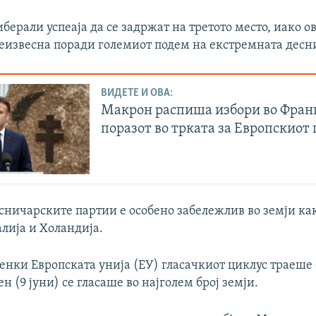
берали успеаја да се задржат на третото место, иако о
еизвесна поради големиот подем на екстремната десн
ВИДЕТЕ И ОВА:
Макрон распиша избори во Фран
поразот во трката за Европскиот
сничарските партии е особено забележлив во земји ка
лија и Холандија.
енки Европската унија (ЕУ) гласачкиот циклус траеше о
н (9 јуни) се гласаше во најголем број земји.