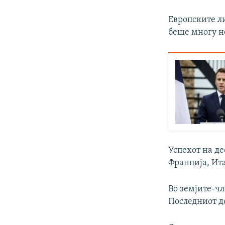
Европските ли
беше многу н
Успехот на де
Франција, Ита
Во земјите-чл
Последниот де