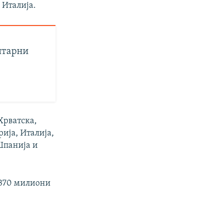
 Италија.
нтарни
 Хрватска,
рија, Италија,
Шпанија и
 370 милиони