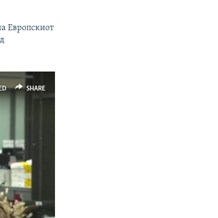
на Европскиот
од
ED
SHARE