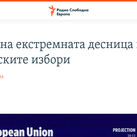
 на екстремната десница
ските избори
на