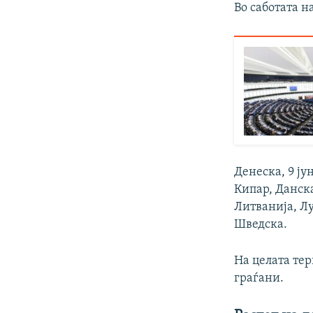
Во саботата н
Денеска, 9 ју
Кипар, Данска
Литванија, Лу
Шведска.
На целата тер
граѓани.