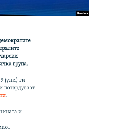
лдемократите
бералите
ичарски
ичка група.
9 јуни) ги
и потврдуваат
ати
.
ницата и
киот