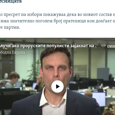
десницата
о пресрет на избори покажуваа дека во новиот состав 
 има значително поголем број пратеници кои доаѓаат 
е партии.
Што ќе се случи ако проруските популисти зајакнат на европските парламентарни избори?
EMB
ободна Eвропа
No media source currently available