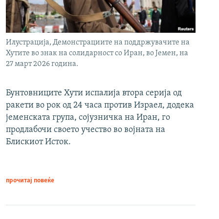
Илустрација, Демонстрациите на поддржувачите на
Хутите во знак на солидарност со Иран, во Јемен, на
27 март 2026 година.
Бунтовниците Хути испалија втора серија од
ракети во рок од 24 часа против Израел, додека
јеменската група, сојузничка на Иран, го
продлабочи своето учество во војната на
Блискиот Исток.
прочитај повеќе