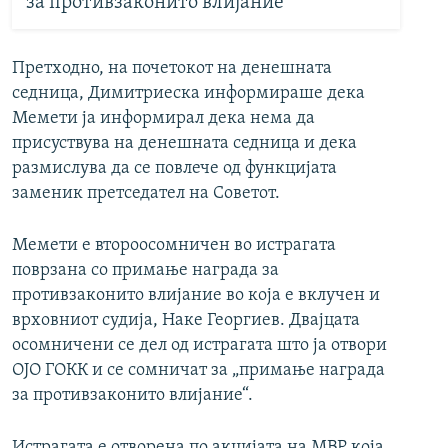
за противзаконито влијание
Претходно, на почетокот на денешната
седница, Димитриеска информираше дека
Мемети ја информирал дека нема да
присуствува на денешната седница и дека
размислува да се повлече од функцијата
заменик претседател на Советот.
Мемети е второосомничен во истрагата
поврзана со примање награда за
противзаконито влијание во која е вклучен и
врховниот судија, Наке Георгиев. Двајцата
осомничени се дел од истрагата што ја отвори
ОЈО ГОКК и се сомничат за „примање награда
за противзаконито влијание“.
Истрагата е отворена по акцијата на МВР која