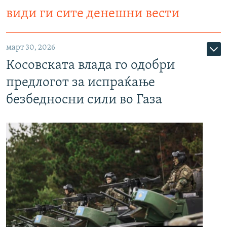
види ги сите денешни вести
март 30, 2026
Косовската влада го одобри
предлогот за испраќање
безбедносни сили во Газа