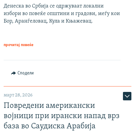
Денеска во Србија се одржуваат локални
избори во повеќе општини и градови, меѓу кои
Бор, Аранѓеловац, Кула и Књажевац.
прочитај повеќе
Сподели
март 28, 2026
Повредени американски
војници при ирански напад врз
база во Саудиска Арабија