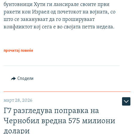
бунтовници Хути ги лансирале своите први
ракети кон Израел од почетокот на војната, со
што се закануваат да го прошируваат
конфликтот кој сега е во својата петта недела.
прочитај повеќе
Сподели
март 28, 2026
Г7 разгледува поправка на
Чернобил вредна 575 милиони
долари