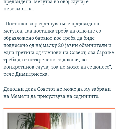
предвидена, меѓутоа во овој случај е
невозможна.
„Постапка за разрешување е предвидена,
меѓутоа, таа постапка треба да отпочне со
образложено барање кое треба да биде
поднесено од најмалку 20 јавни обвинители и
една третина од членови на Совеот, ова барање
треба да е поткрепено со докази, во
конкретниов случај тоа не може да се донесе“,
рече Димитриеска.
Дополни дека Советот не може да му забрани
на Мемети да присуствува на седниците.