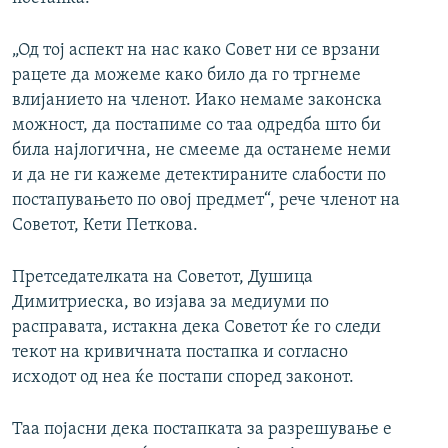
„Од тој аспект на нас како Совет ни се врзани
рацете да можеме како било да го тргнеме
влијанието на членот. Иако немаме законска
можност, да постапиме со таа одредба што би
била најлогична, не смееме да останеме неми
и да не ги кажеме детектираните слабости по
постапувањето по овој предмет“, рече членот на
Советот, Кети Петкова.
Претседателката на Советот, Душица
Димитриеска, во изјава за медиуми по
расправата, истакна дека Советот ќе го следи
текот на кривичната постапка и согласно
исходот од неа ќе постапи според законот.
Таа појасни дека постапката за разрешување е