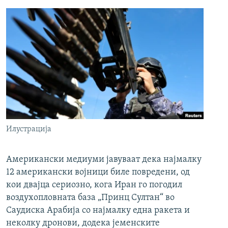
Илустрација
Американски медиуми јавуваат дека најмалку
12 американски војници биле повредени, од
кои двајца сериозно, кога Иран го погодил
воздухопловната база „Принц Султан“ во
Саудиска Арабија со најмалку една ракета и
неколку дронови, додека јеменските