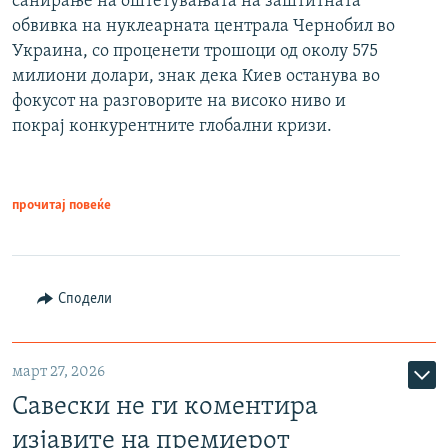
санирање на оштетувањата на заштитната
обвивка на нуклеарната централа Чернобил во
Украина, со проценети трошоци од околу 575
милиони долари, знак дека Киев останува во
фокусот на разговорите на високо ниво и
покрај конкурентните глобални кризи.
прочитај повеќе
Сподели
март 27, 2026
Савески не ги коментира
изјавите на премиерот