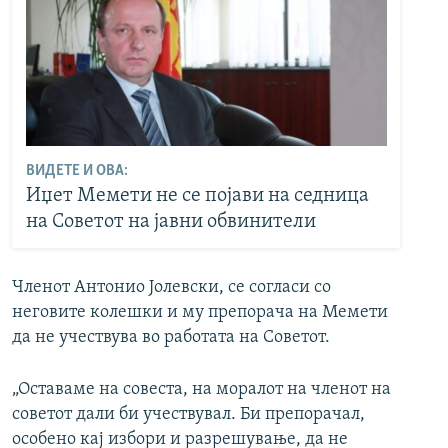
ВИДЕТЕ И ОВА:
Иџет Мемети не се појави на седница
на Советот на јавни обвинители
Членот Антонио Јолевски, се согласи со
неговите колешки и му препорача на Мемети
да не учествува во работата на Советот.
„Оставаме на совеста, на моралот на членот на
советот дали би учествувал. Би препорачал,
особено кај избори и разрешување, да не