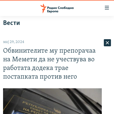
Достапни
линкови
Оди
Вести
на
МАКЕДОНИЈА
содржината
СВЕТ
Оди
мај 29, 2024
ВИЗУЕЛНО
на
Обвинителите му препорачаа
главната
ВЕСТИ
навигација
на Мемети да не учествува во
ШТО ТРЕБА ДА ЗНАЕТЕ
Премини
работата додека трае
на
ПРИЈАВИ СЕ ЗА ЊУЗЛЕТЕР
постапката против него
пребарување
ПОДКАСТ ЗОШТО?
СЛЕДЕТЕ НЕ