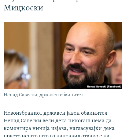
Мицкоски
Ненад Савески, државен обвинител
Новоизбраниот државен јавен обвинител
Ненад Савески вели дека никогаш нема да
коментира ничија изјава, нагласувајќи дека
првото нешто што го направил откако е на