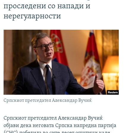
проследени со напади и
нерегуларности
Српскиот претседател Александар Вучиќ
Српскиот претседател Александар Вучиќ
објави дека неговата Српска напредна партија