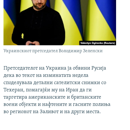
Украинскиот претседател Володимир Зеленски
Претседателот на Украина ја обвини Русија
дека во текот на изминатата недела
споделувала детални сателитски снимки со
Техеран, помагајќи му на Иран да ги
таргетира американските и британските
воени објекти и нафтените и гасните полиња
во регионот на Заливот и на други места.