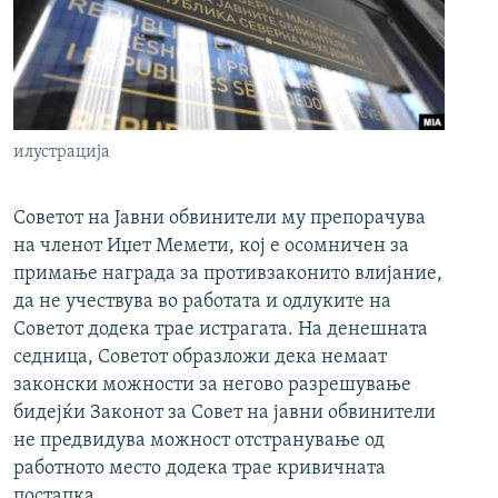
РСЕ веб страници
илустрација
Советот на Јавни обвинители му препорачува
на членот Иџет Мемети, кој е осомничен за
примање награда за противзаконито влијание,
да не учествува во работата и одлуките на
Советот додека трае истрагата. На денешната
седница, Советот образложи дека немаат
законски можности за негово разрешување
бидејќи Законот за Совет на јавни обвинители
не предвидува можност отстранување од
работното место додека трае кривичната
постапка.