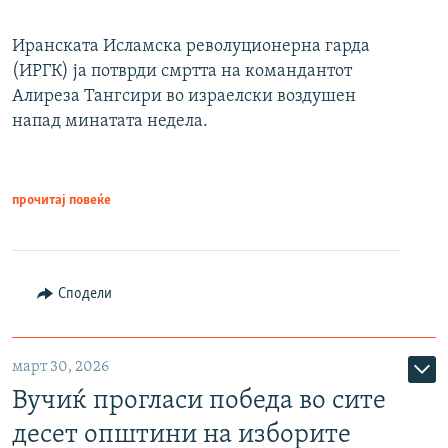
Иранската Исламска револуционерна гарда
(ИРГК) ја потврди смртта на командантот
Алиреза Тангсири во израелски воздушен
напад минатата недела.
прочитај повеќе
Сподели
март 30, 2026
Вучиќ прогласи победа во сите
десет општини на изборите