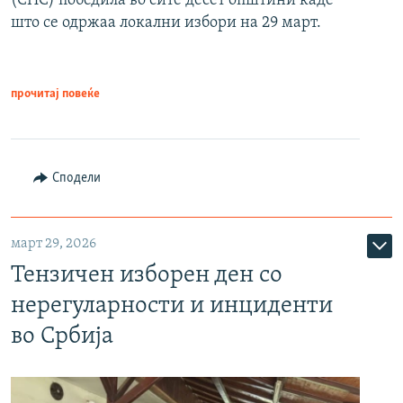
(СНС) победила во сите десет општини каде
што се одржаа локални избори на 29 март.
прочитај повеќе
Сподели
март 29, 2026
Тензичен изборен ден со
нерегуларности и инциденти
во Србија