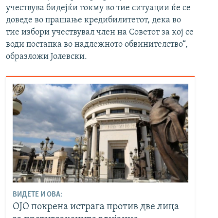
учествува бидејќи токму во тие ситуации ќе се
доведе во прашање кредибилитетот, дека во
тие избори учествувал член на Советот за кој се
води постапка во надлежното обвинителство“,
образложи Јолевски.
ВИДЕТЕ И ОВА:
OJO покрена истрага против две лица