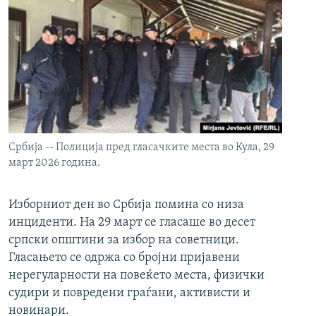
Србија -- Полиција пред гласачките места во Кула, 29
март 2026 година.
Изборниот ден во Србија помина со низа
инциденти. На 29 март се гласаше во десет
српски општини за избор на советници.
Гласањето се одржа со бројни пријавени
нерегуларности на повеќето места, физички
судири и повредени граѓани, активисти и
новинари.