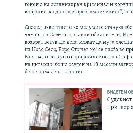
гонење на организиран криминал и корупци
влијание заедно со второосомничениот“, се 
Според извештаите во медумите станува збор
членот на Советот на јавни обвинители, Иџе
возврат ветувале дека можат да му ја олес
на Ново Село, Боро Стојчев кој се наоѓа во п
Барањето поткуп го пријавил синот на Стојче
на цигари и беше осуден на 18 месеци затвор
беше намалена казната.
ВИДЕТЕ И ОВ
Судскиот 
притвор з