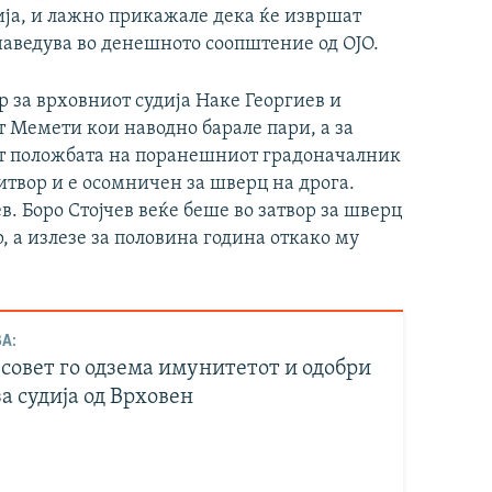
ја, и лажно прикажале дека ќе извршат
наведува во денешното соопштение од ОЈО.
 за врховниот судија Наке Георгиев и
т Мемети кои наводно барале пари, а за
нат положбата на поранешниот градоначалник
ритвор и е осомничен за шверц на дрога.
в. Боро Стојчев веќе беше во затвор за шверц
, а излезе за половина година откако му
А:
совет го одзема имунитетот и одобри
а судија од Врховен