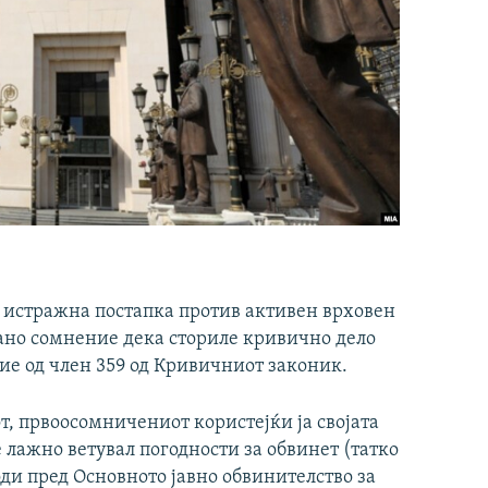
и истражна постапка против активен врховен
вано сомнение дека сториле кривично дело
е од член 359 од Кривичниот законик.
т, првоосомничениот користејќи ја својата
 лажно ветувал погодности за обвинет (татко
оди пред Основното јавно обвинителство за