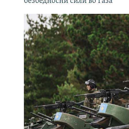
безбедносни сили во Газа