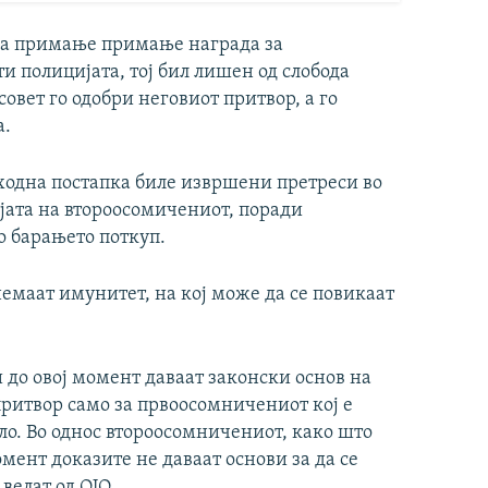
 за примање примање награда за
и полицијата, тој бил лишен од слобода
овет го одобри неговиот притвор, а го
а.
тходна постапка биле извршени претреси во
ијата на второосомичениот, поради
о барањето поткуп.
немаат имунитет, на кој може да се повикаат
до овој момент даваат законски основ на
ритвор само за првоосомничениот кој е
о. Во однос второосомничениот, како што
мент доказите не даваат основи за да се
велат од ОЈО.