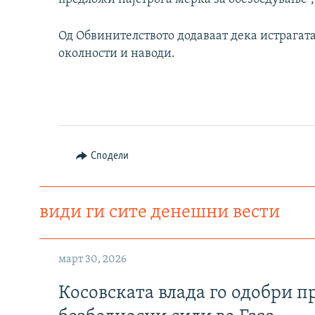
Од Обвинителството додаваат дека истрагат
околности и наводи.
Сподели
види ги сите денешни вести
март 30, 2026
Косовската влада го одобри п