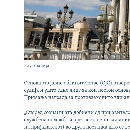
илустрација
Основното јавно обвинителство (ОЈО) отвор
судија и уште едно лице за кои постои осно
Примање награда за противзаконито влијани
„Според сознанијата добиени од пријавитело
службена положба и претпоставено влијание
на пријавителот) во друга постапка што се в