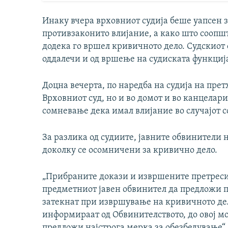
Инаку вчера врховниот судија беше уапсен
противзаконито влијание, а како што соопшт
додека го вршел кривичното дело. Судскиот с
оддалечи и од вршење на судиската функциј
Доцна вечерта, по наредба на судија на пре
Врховниот суд, но и во домот и во канцелар
сомневање дека имал влијание во случајот с
За разлика од судиите, јавните обвинители 
доколку се осомничени за кривично дело.
„Прибраните докази и извршените претреси 
предметниот јавен обвинител да предложи п
затекнат при извршување на кривичното дел
информираат од Обвинителството, до овој мо
предложи најстрога мерка за обезбедување“, 