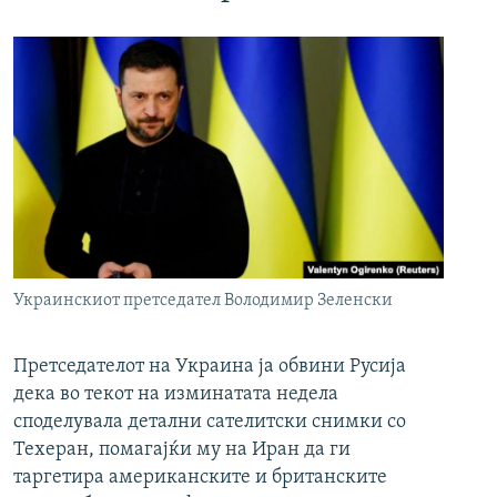
Украинскиот претседател Володимир Зеленски
Претседателот на Украина ја обвини Русија
дека во текот на изминатата недела
споделувала детални сателитски снимки со
Техеран, помагајќи му на Иран да ги
таргетира американските и британските