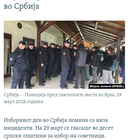
во Србија
Србија -- Полиција пред гласачките места во Кула, 29
март 2026 година.
Изборниот ден во Србија помина со низа
инциденти. На 29 март се гласаше во десет
српски општини за избор на советници.