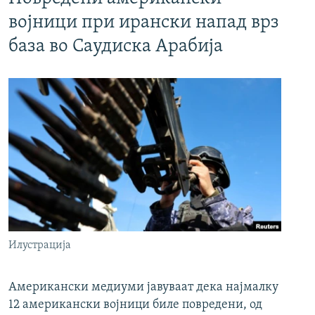
војници при ирански напад врз
база во Саудиска Арабија
Илустрација
Американски медиуми јавуваат дека најмалку
12 американски војници биле повредени, од