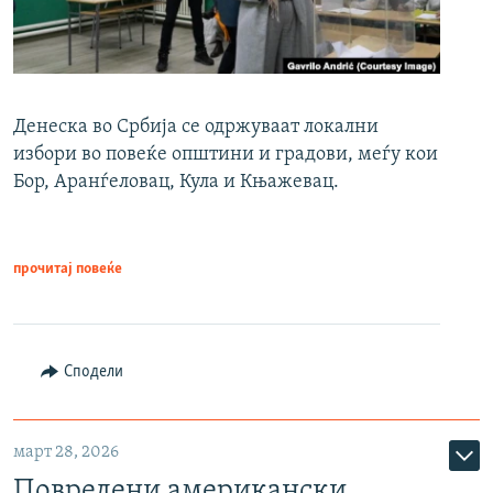
Денеска во Србија се одржуваат локални
избори во повеќе општини и градови, меѓу кои
Бор, Аранѓеловац, Кула и Књажевац.
прочитај повеќе
Сподели
март 28, 2026
Повредени американски