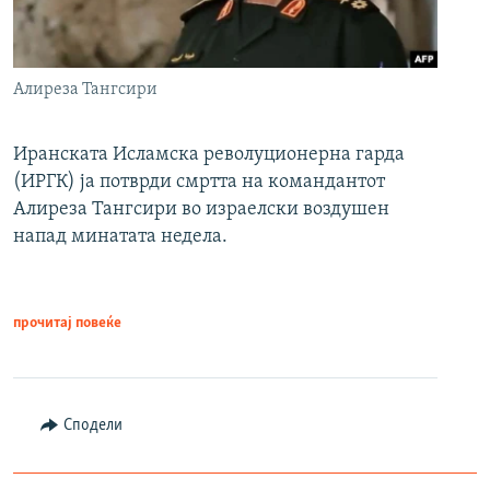
Алиреза Тангсири
Иранската Исламска револуционерна гарда
(ИРГК) ја потврди смртта на командантот
Алиреза Тангсири во израелски воздушен
напад минатата недела.
прочитај повеќе
Сподели