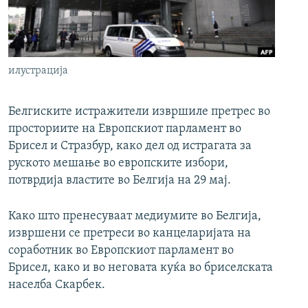
РСЕ веб страници
илустрација
Белгиските истражители извршиле претрес во
просториите на Европскиот парламент во
Брисел и Стразбур, како дел од истрагата за
руското мешање во европските избори,
потврдија властите во Белгија на 29 мај.
Како што пренесуваат медиумите во Белгија,
извршени се претреси во канцеларијата на
соработник во Европскиот парламент во
Брисел, како и во неговата куќа во бриселската
населба Скарбек.