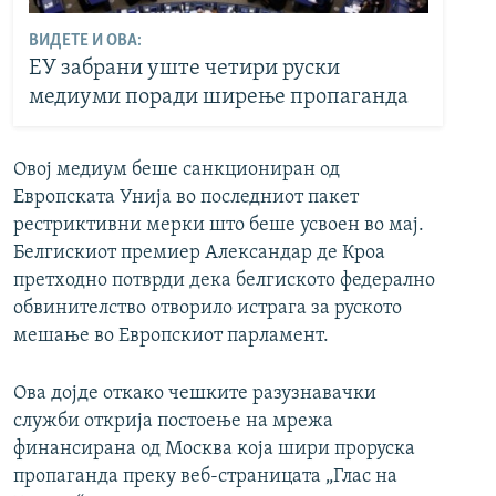
ВИДЕТЕ И ОВА:
ЕУ забрани уште четири руски
медиуми поради ширење пропаганда
Овој медиум беше санкциониран од
Европската Унија во последниот пакет
рестриктивни мерки што беше усвоен во мај.
Белгискиот премиер Александар де Кроа
претходно потврди дека белгиското федерално
обвинителство отворило истрага за руското
мешање во Европскиот парламент.
Ова дојде откако чешките разузнавачки
служби открија постоење на мрежа
финансирана од Москва која шири проруска
пропаганда преку веб-страницата „Глас на