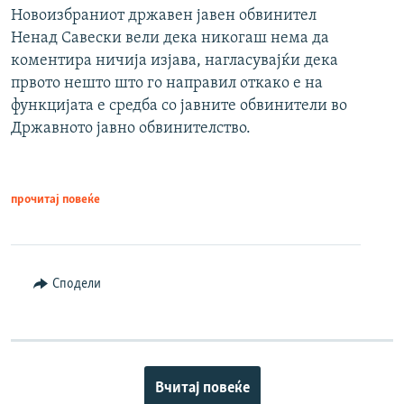
Новоизбраниот државен јавен обвинител
Ненад Савески вели дека никогаш нема да
коментира ничија изјава, нагласувајќи дека
првото нешто што го направил откако е на
функцијата е средба со јавните обвинители во
Државното јавно обвинителство.
прочитај повеќе
Сподели
Вчитај повеќе