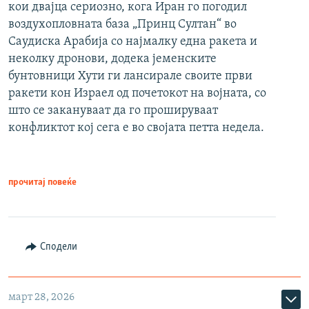
кои двајца сериозно, кога Иран го погодил
воздухопловната база „Принц Султан“ во
Саудиска Арабија со најмалку една ракета и
неколку дронови, додека јеменските
бунтовници Хути ги лансирале своите први
ракети кон Израел од почетокот на војната, со
што се закануваат да го прошируваат
конфликтот кој сега е во својата петта недела.
прочитај повеќе
Сподели
март 28, 2026