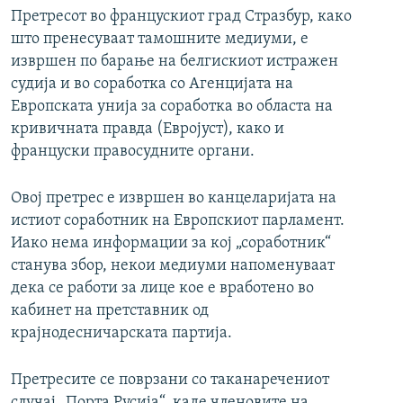
Претресот во францускиот град Стразбур, како
што пренесуваат тамошните медиуми, е
извршен по барање на белгискиот истражен
судија и во соработка со Агенцијата на
Европската унија за соработка во областа на
кривичната правда (Евројуст), како и
француски правосудните органи.
Овој претрес е извршен во канцеларијата на
истиот соработник на Европскиот парламент.
Иако нема информации за кој „соработник“
станува збор, некои медиуми напоменуваат
дека се работи за лице кое е вработено во
кабинет на претставник од
крајнодесничарската партија.
Претресите се поврзани со таканаречениот
случај „Порта Русија“, каде членовите на