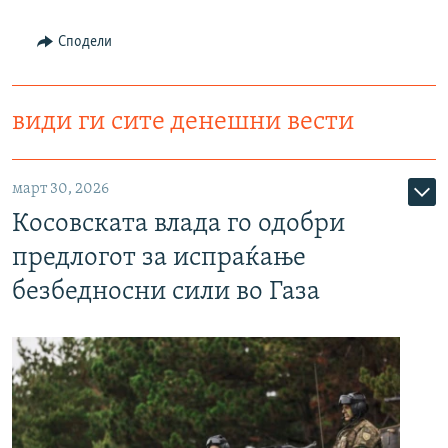
Сподели
види ги сите денешни вести
март 30, 2026
Косовската влада го одобри
предлогот за испраќање
безбедносни сили во Газа