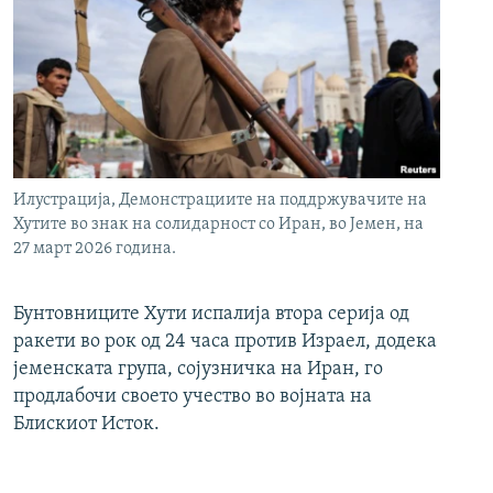
Илустрација, Демонстрациите на поддржувачите на
Хутите во знак на солидарност со Иран, во Јемен, на
27 март 2026 година.
Бунтовниците Хути испалија втора серија од
ракети во рок од 24 часа против Израел, додека
јеменската група, сојузничка на Иран, го
продлабочи своето учество во војната на
Блискиот Исток.