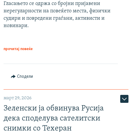
Гласањето се одржа со бројни пријавени
нерегуларности на повеќето места, физички
судири и повредени граѓани, активисти и
новинари.
прочитај повеќе
Сподели
март 29, 2026
Зеленски ја обвинува Русија
дека споделува сателитски
снимки со Техеран