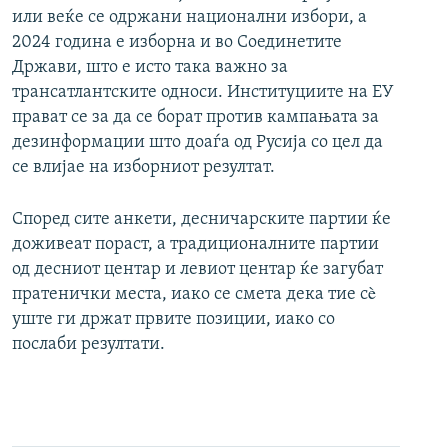
или веќе се одржани национални избори, а
2024 година е изборна и во Соединетите
Држави, што е исто така важно за
трансатлантските односи. Институциите на ЕУ
прават се за да се борат против кампањата за
дезинформации што доаѓа од Русија со цел да
се влијае на изборниот резултат.
Според сите анкети, десничарските партии ќе
доживеат пораст, а традиционалните партии
од десниот центар и левиот центар ќе загубат
пратенички места, иако се смета дека тие сè
уште ги држат првите позиции, иако со
послаби резултати.