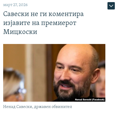
март 27, 2026
Савески не ги коментира
изјавите на премиерот
Мицкоски
Ненад Савески, државен обвинител