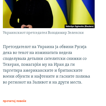
Украинскиот претседател Володимир Зеленски
Претседателот на Украина ја обвини Русија
дека во текот на изминатата недела
споделувала детални сателитски снимки со
Техеран, помагајќи му на Иран да ги
таргетира американските и британските
воени објекти и нафтените и гасните полиња
во регионот на Заливот и на други места.
прочитај повеќе