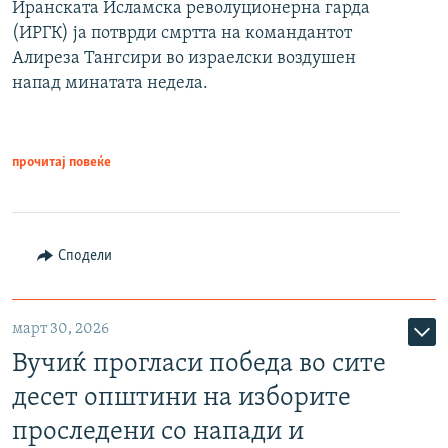
Иранската Исламска револуционерна гарда
(ИРГК) ја потврди смртта на командантот
Алиреза Тангсири во израелски воздушен
напад минатата недела.
прочитај повеќе
Сподели
март 30, 2026
Вучиќ прогласи победа во сите
десет општини на изборите
проследени со напади и