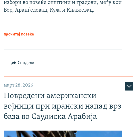
избори во повеќе општини и градови, меѓу кои
Бор, Аранѓеловац, Кула и Књажевац.
прочитај повеќе
Сподели
март 28, 2026
Повредени американски
војници при ирански напад врз
база во Саудиска Арабија