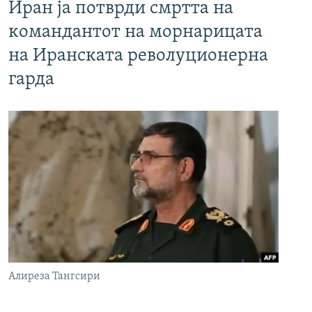
Иран ја потврди смртта на
командантот на морнарицата
на Иранската револуционерна
гарда
Алиреза Тангсири