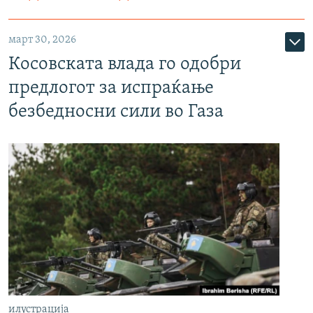
март 30, 2026
Косовската влада го одобри
предлогот за испраќање
безбедносни сили во Газа
илустрација