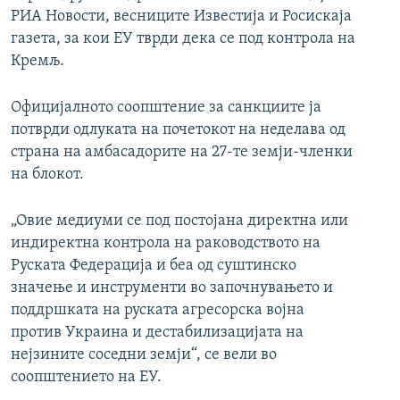
РИА Новости, весниците Известија и Росискаја
газета, за кои ЕУ тврди дека се под контрола на
Кремљ.
Официјалното соопштение за санкциите ја
потврди одлуката на почетокот на неделава од
страна на амбасадорите на 27-те земји-членки
на блокот.
„Овие медиуми се под постојана директна или
индиректна контрола на раководството на
Руската Федерација и беа од суштинско
значење и инструменти во започнувањето и
поддршката на руската агресорска војна
против Украина и дестабилизацијата на
нејзините соседни земји“, се вели во
соопштението на ЕУ.