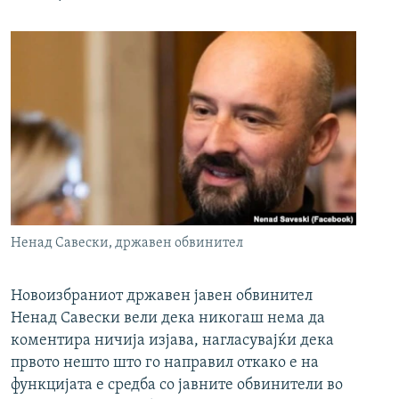
Ненад Савески, државен обвинител
Новоизбраниот државен јавен обвинител
Ненад Савески вели дека никогаш нема да
коментира ничија изјава, нагласувајќи дека
првото нешто што го направил откако е на
функцијата е средба со јавните обвинители во