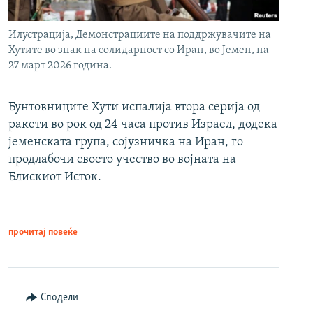
Илустрација, Демонстрациите на поддржувачите на
Хутите во знак на солидарност со Иран, во Јемен, на
27 март 2026 година.
Бунтовниците Хути испалија втора серија од
ракети во рок од 24 часа против Израел, додека
јеменската група, сојузничка на Иран, го
продлабочи своето учество во војната на
Блискиот Исток.
прочитај повеќе
Сподели