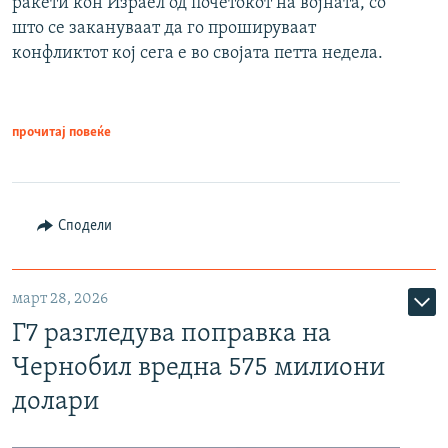
ракети кон Израел од почетокот на војната, со
што се закануваат да го прошируваат
конфликтот кој сега е во својата петта недела.
прочитај повеќе
Сподели
март 28, 2026
Г7 разгледува поправка на
Чернобил вредна 575 милиони
долари