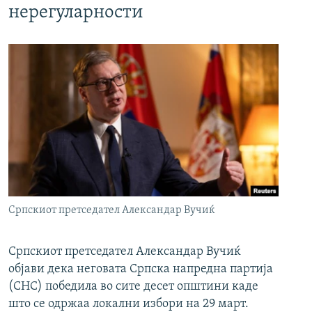
нерегуларности
Српскиот претседател Александар Вучиќ
Српскиот претседател Александар Вучиќ
објави дека неговата Српска напредна партија
(СНС) победила во сите десет општини каде
што се одржаа локални избори на 29 март.