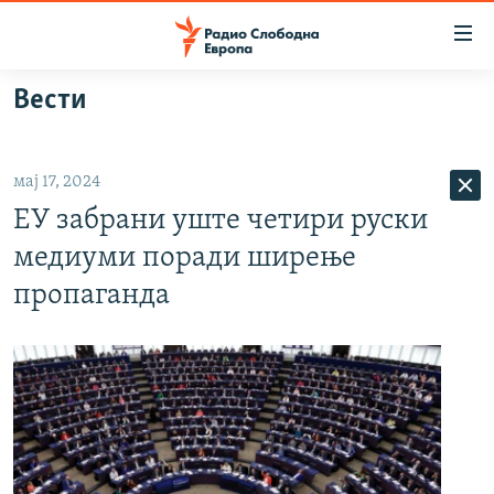
Достапни
линкови
Оди
Вести
на
МАКЕДОНИЈА
содржината
СВЕТ
Оди
мај 17, 2024
ВИЗУЕЛНО
на
ЕУ забрани уште четири руски
главната
ВЕСТИ
навигација
медиуми поради ширење
ШТО ТРЕБА ДА ЗНАЕТЕ
Премини
пропаганда
на
ПРИЈАВИ СЕ ЗА ЊУЗЛЕТЕР
пребарување
ПОДКАСТ ЗОШТО?
СЛЕДЕТЕ НЕ