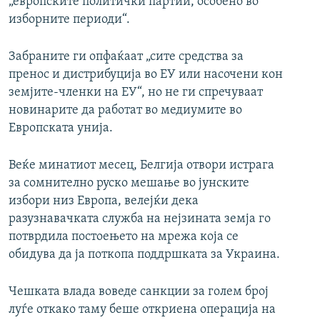
„европските политички партии, особено во
изборните периоди“.
Забраните ги опфаќаат „сите средства за
пренос и дистрибуција во ЕУ или насочени кон
земјите-членки на ЕУ“, но не ги спречуваат
новинарите да работат во медиумите во
Европската унија.
Веќе минатиот месец, Белгија отвори истрага
за сомнително руско мешање во јунските
избори низ Европа, велејќи дека
разузнавачката служба на нејзината земја го
потврдила постоењето на мрежа која се
обидува да ја поткопа поддршката за Украина.
Чешката влада воведе санкции за голем број
луѓе откако таму беше откриена операција на