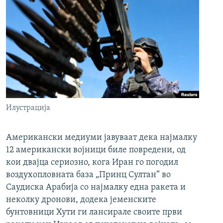
Илустрација
Американски медиуми јавуваат дека најмалку
12 американски војници биле повредени, од
кои двајца сериозно, кога Иран го погодил
воздухопловната база „Принц Султан“ во
Саудиска Арабија со најмалку една ракета и
неколку дронови, додека јеменските
бунтовници Хути ги лансирале своите први