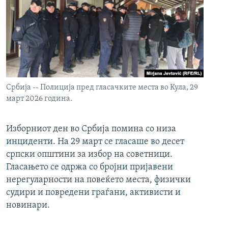
Србија -- Полиција пред гласачките места во Кула, 29
март 2026 година.
Изборниот ден во Србија помина со низа
инциденти. На 29 март се гласаше во десет
српски општини за избор на советници.
Гласањето се одржа со бројни пријавени
нерегуларности на повеќето места, физички
судири и повредени граѓани, активисти и
новинари.