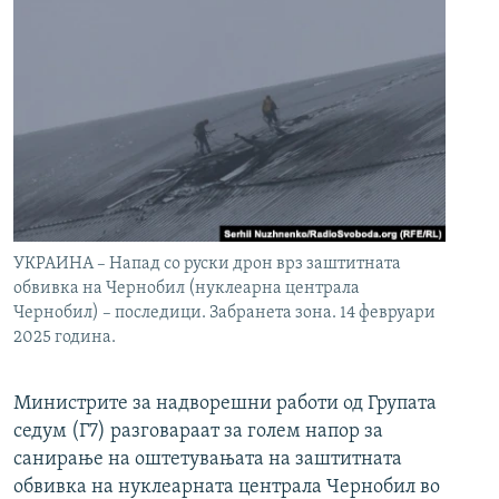
УКРАИНА – Напад со руски дрон врз заштитната
обвивка на Чернобил (нуклеарна централа
Чернобил) – последици. Забранета зона. 14 февруари
2025 година.
Министрите за надворешни работи од Групата
седум (Г7) разговараат за голем напор за
санирање на оштетувањата на заштитната
обвивка на нуклеарната централа Чернобил во