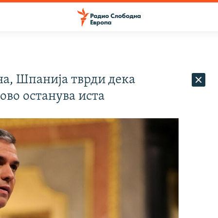
а, Шпанија тврди дека
сово останува иста