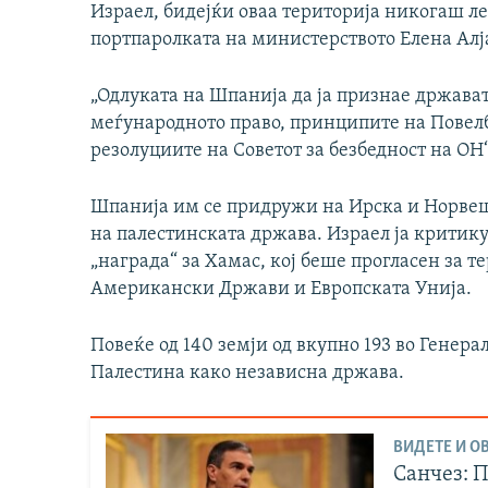
Израел, бидејќи оваа територија никогаш ле
портпаролката на министерството Елена Алја
„Одлуката на Шпанија да ја признае држава
меѓународното право, принципите на Повел
резолуциите на Советот за безбедност на ОН“
Шпанија им се придружи на Ирска и Норвеш
на палестинската држава. Израел ја критику
„награда“ за Хамас, кој беше прогласен за 
Американски Држави и Европската Унија.
Повеќе од 140 земји од вкупно 193 во Генера
Палестина како независна држава.
ВИДЕТЕ И ОВ
Санчез: 