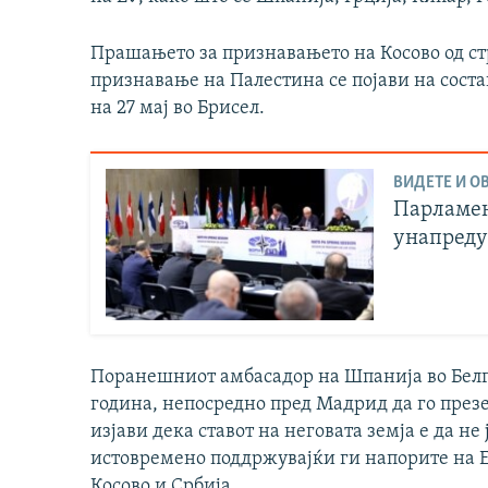
Прашањето за признавањето на Косово од ст
признавање на Палестина се појави на сост
на 27 мај во Брисел.
ВИДЕТЕ И ОВ
Парламен
унапреду
Поранешниот амбасадор на Шпанија во Белг
година, непосредно пред Мадрид да го през
изјави дека ставот на неговата земја е да не
истовремено поддржувајќи ги напорите на 
Косово и Србија.