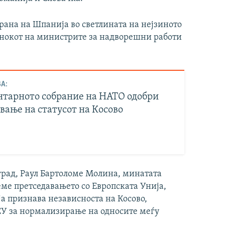
рана на Шпанија во светлината на нејзиното
анокот на министрите за надворешни работи
А:
тарното собрание на НАТО одобри
вање на статусот на Косово
рад, Раул Бартоломе Молина, минатата
еме претседавањето со Европската Унија,
 ја признава независноста на Косово,
ЕУ за нормализирање на односите меѓу