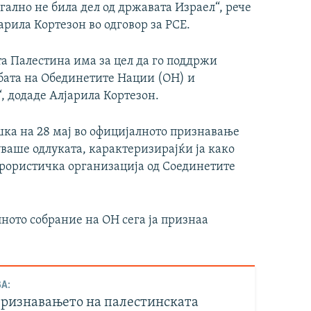
гално не била дел од државата Израел“, рече
рила Кортезон во одговор за РСЕ.
та Палестина има за цел да го поддржи
бата на Обединетите Нации (ОН) и
, додаде Алјарила Кортезон.
ка на 28 мај во официјалното признавање
ваше одлуката, карактеризирајќи ја како
терористичка организација од Соединетите
лното собрание на ОН сега ја признаа
А:
Признавањето на палестинската