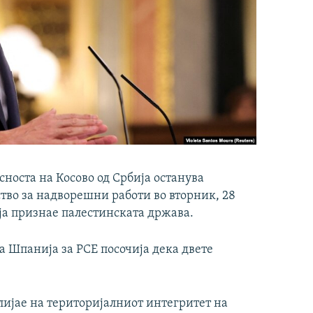
носта на Косово од Србија останува
во за надворешни работи во вторник, 28
 ја признае палестинската држава.
 Шпанија за РСЕ посочија дека двете
ијае на територијалниот интегритет на