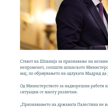
Ставот на Шпанија за признавање на независ
непроменет, соопшти шпанското Министерст
мај, по објавувањето на одлуката Мадрид да
Од Министерството за надворешни работи на
ситуации се многу различни.
„Признавањето на државата Палестина не вл