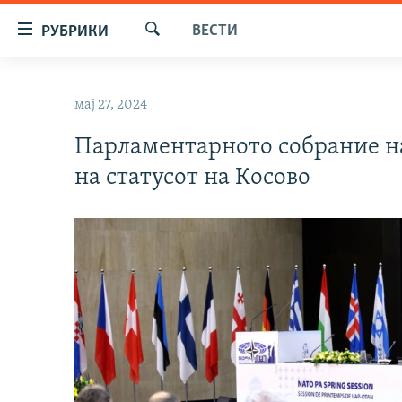
Достапни
ВЕСТИ
РУБРИКИ
линкови
Барај
Оди
МАКЕДОНИЈА
на
мај 27, 2024
СВЕТ
содржината
Оди
Парламентарното собрание н
ВИЗУЕЛНО
на
на статусот на Косово
ВЕСТИ
главната
навигација
ШТО ТРЕБА ДА ЗНАЕТЕ
Премини
ПРИЈАВИ СЕ ЗА ЊУЗЛЕТЕР
на
пребарување
ПОДКАСТ ЗОШТО?