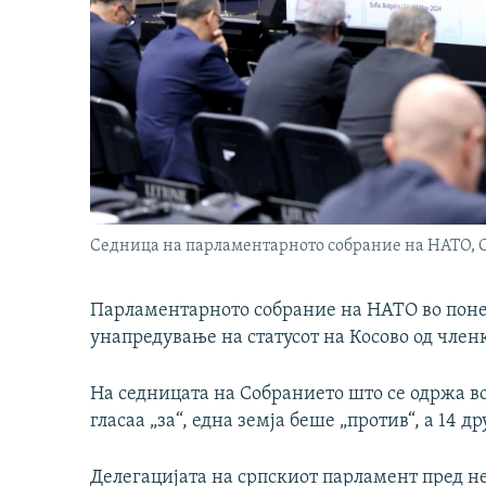
Седница на парламентарното собрание на НАТО, Со
Парламентарното собрание на НАТО во понед
унапредување на статусот на Косово од чле
На седницата на Собранието што се одржа во
гласаа „за“, една земја беше „против“, а 14 
Делегацијата на српскиот парламент пред не