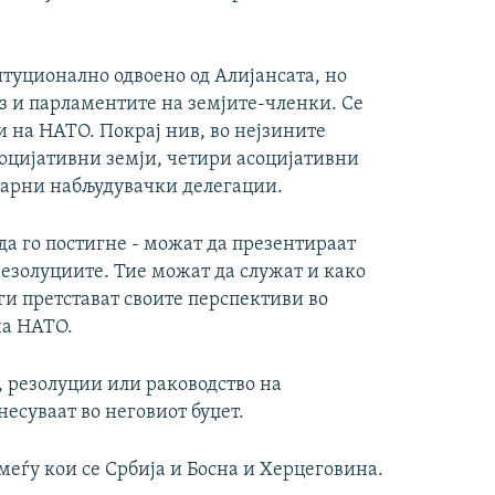
туционално одвоено од Алијансата, но
уз и парламентите на земјите-членки. Се
ки на НАТО. Покрај нив, во нејзините
социјативни земји, четири асоцијативни
тарни набљудувачки делегации.
да го постигне - можат да презентираат
езолуциите. Тие можат да служат и како
ги претстават своите перспективи во
на НАТО.
и, резолуции или раководство на
есуваат во неговиот буџет.
еѓу кои се Србија и Босна и Херцеговина.