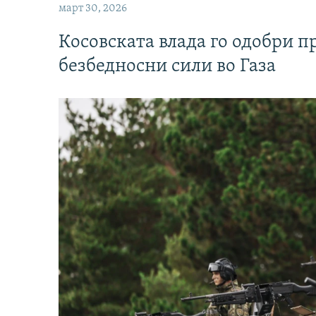
март 30, 2026
Косовската влада го одобри п
безбедносни сили во Газа