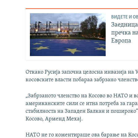
ВИДЕТЕ И ОВ
Заедница
пречка на
Европа
Откако Русија започна целосна инвазија на 
косовските власти побараа забрзано членств
„Забрзаното членство на Косово во НАТО и в
американските сили се итна потреба за гар
стабилноста на Западен Балкан и пошироко“
Косово, Арменд Мехај.
НАТО не го коментираше ова барање на Косо