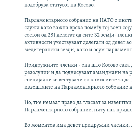
подобрува статусот на Косово.
Парламентарното собрание на НАТО е инсти
служи како важна врска помеѓу тој воен сој
состои од 281 делегат од сите 32 земји-член
активности учествуваат делегати од девет а
медитерански земји, како и осум парламен
Придружните членки - она што Косово сака 
резолуции и да поднесуваат амандмани на р
специјални известувачи во комисиите за да 
извештаите на Парламентарното собрание 
Но, тие немаат право да гласаат за извешта
Парламентарното собрание, ниту пак придон
Во моментов има девет придружни членки, м