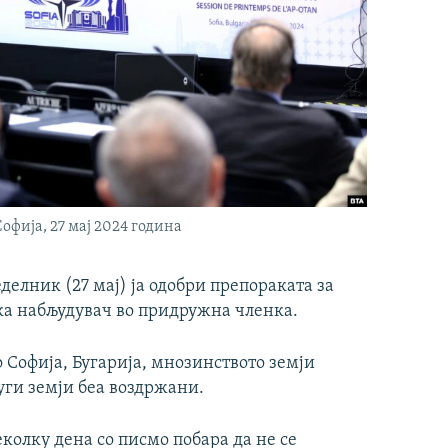
фија, 27 мај 2024 година
елник (27 мај) ја одобри препораката за
нка набљудувач во придружна членка.
 Софија, Бугарија, мнозинството земји
други земји беа воздржани.
колку дена со писмо побара да не се