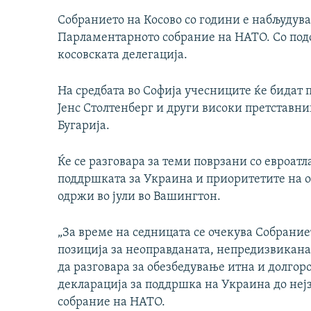
Собранието на Косово со години е набљудува
Парламентарното собрание на НАТО. Со подо
косовската делегација.
На средбата во Софија учесниците ќе бидат
Јенс Столтенберг и други високи претставни
Бугарија.
Ќе се разговара за теми поврзани со евроатл
поддршката за Украина и приоритетите на 
одржи во јули во Вашингтон.
„За време на седницата се очекува Собраниет
позиција за неоправданата, непредизвикана 
да разговара за обезбедување итна и долгор
декларација за поддршка на Украина до неј
собрание на НАТО.