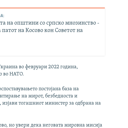
А:
та на општини со српско мнозинство -
 патот на Косово кон Советот на
Украина во февруари 2022 година,
о во НАТО.
оспоставувањето постојана база на
антирање на мирот, безбедноста и
, изјави тогашниот министер за одбрана на
во, но увери дека неговата мировна мисија