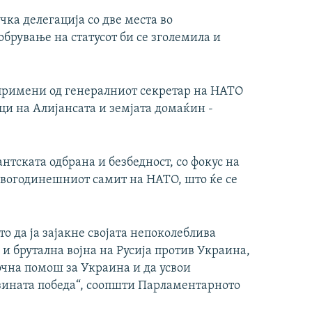
чка делегација со две места во
брување на статусот би се зголемила и
 примени од генералниот секретар на НАТО
ци на Алијансата и земјата домаќин -
антската одбрана и безбедност, со фокус на
овогодинешниот самит на НАТО, што ќе се
о да ја зајакне својата непоколеблива
и брутална војна на Русија против Украина,
очна помош за Украина и да усвои
зината победа“, соопшти Парламентарното