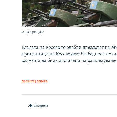
илустрација
Владата на Косово го одобри предлогот на М
припадници на Косовските безбедносни сили 
одлуката да биде доставена на разгледување
прочитај повеќе
Сподели