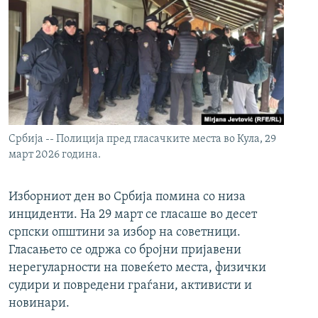
Србија -- Полиција пред гласачките места во Кула, 29
март 2026 година.
Изборниот ден во Србија помина со низа
инциденти. На 29 март се гласаше во десет
српски општини за избор на советници.
Гласањето се одржа со бројни пријавени
нерегуларности на повеќето места, физички
судири и повредени граѓани, активисти и
новинари.