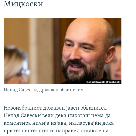
Мицкоски
Ненад Савески, државен обвинител
Новоизбраниот државен јавен обвинител
Ненад Савески вели дека никогаш нема да
коментира ничија изјава, нагласувајќи дека
првото нешто што го направил откако е на