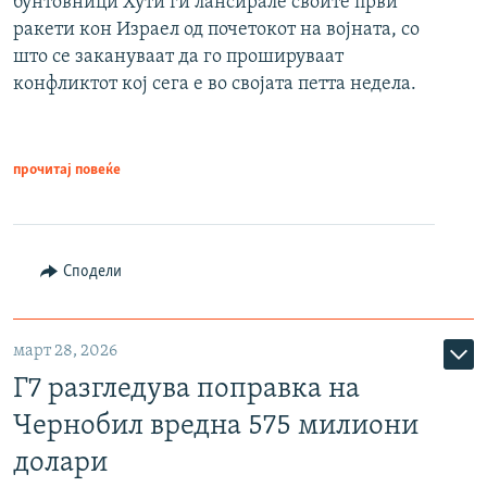
бунтовници Хути ги лансирале своите први
ракети кон Израел од почетокот на војната, со
што се закануваат да го прошируваат
конфликтот кој сега е во својата петта недела.
прочитај повеќе
Сподели
март 28, 2026
Г7 разгледува поправка на
Чернобил вредна 575 милиони
долари