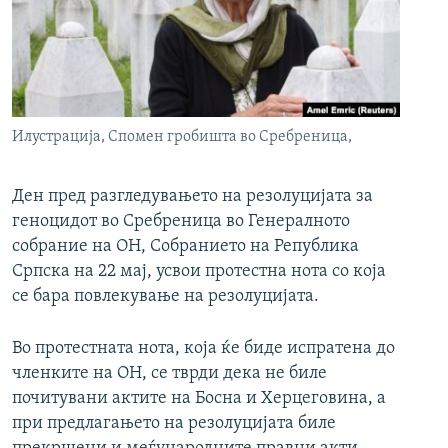
РСЕ веб страници
Илустрација, Спомен гробишта во Сребреница,
Ден пред разгледувањето на резолуцијата за
геноцидот во Сребреница во Генералното
собрание на ОН, Собранието на Република
Српска на 22 мај, усвои протестна нота со која
се бара повлекување на резолуцијата.
Во протестната нота, која ќе биде испратена до
членките на ОН, се тврди дека не биле
почитувани актите на Босна и Херцеговина, а
при предлагањето на резолуцијата биле