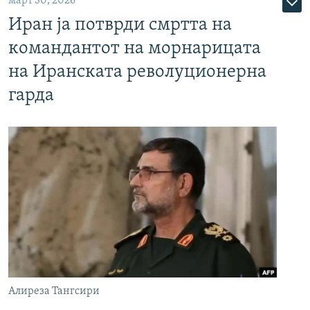
март 30, 2026
Иран ја потврди смртта на
командантот на морнарицата
на Иранската револуционерна
гарда
Алиреза Тангсири