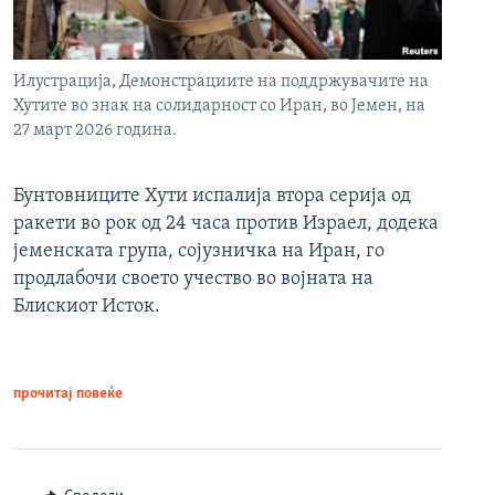
Илустрација, Демонстрациите на поддржувачите на
Хутите во знак на солидарност со Иран, во Јемен, на
27 март 2026 година.
Бунтовниците Хути испалија втора серија од
ракети во рок од 24 часа против Израел, додека
јеменската група, сојузничка на Иран, го
продлабочи своето учество во војната на
Блискиот Исток.
прочитај повеќе