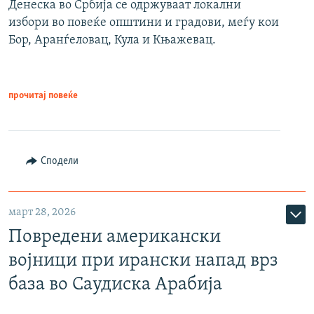
Денеска во Србија се одржуваат локални
избори во повеќе општини и градови, меѓу кои
Бор, Аранѓеловац, Кула и Књажевац.
прочитај повеќе
Сподели
март 28, 2026
Повредени американски
војници при ирански напад врз
база во Саудиска Арабија