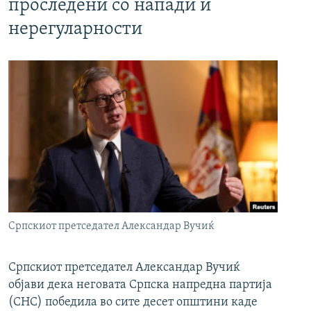
проследени со напади и
нерегуларности
Српскиот претседател Александар Вучиќ
Српскиот претседател Александар Вучиќ
објави дека неговата Српска напредна партија
(СНС) победила во сите десет општини каде