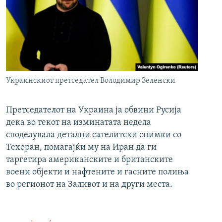
Украинскиот претседател Володимир Зеленски
Претседателот на Украина ја обвини Русија
дека во текот на изминатата недела
споделувала детални сателитски снимки со
Техеран, помагајќи му на Иран да ги
таргетира американските и британските
воени објекти и нафтените и гасните полиња
во регионот на Заливот и на други места.