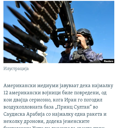
Илустрација
Американски медиуми јавуваат дека најмалку
12 американски војници биле повредени, од
кои двајца сериозно, кога Иран го погодил
воздухопловната база „Принц Султан“ во
Саудиска Арабија со најмалку една ракета и
неколку дронови, додека јеменските