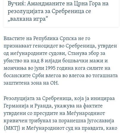
Вучиќ: Амандманите на Црна Гора на
резолуцијата за Сребреница се
„валкана игра“
Властите на Република Српска не го
признаваат геноцидот во Сребреница, утврден
од меѓународните судови, Станува збор за
убиство на над 8 илјади бошњачки мажи и
момчиња во јули 1995 година кога силите на
босанските Срби влегоа во влегоа во тогашната
заштитена зона на ОН.
Резолуцијата за Сребреница, која ја иницираа
Германија и Руанда, укажува на фактите
утврдени со пресудите на Меѓународниот
кривичен трибунал за поранешна Југославија
(МКТЈ) и Меѓународниот суд на правдата, како