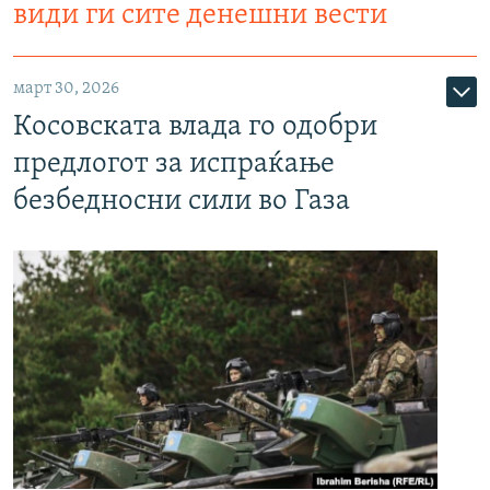
види ги сите денешни вести
март 30, 2026
Косовската влада го одобри
предлогот за испраќање
безбедносни сили во Газа