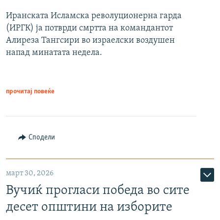
Иранската Исламска револуционерна гарда
(ИРГК) ја потврди смртта на командантот
Алиреза Тангсири во израелски воздушен
напад минатата недела.
прочитај повеќе
Сподели
март 30, 2026
Вучиќ прогласи победа во сите
десет општини на изборите