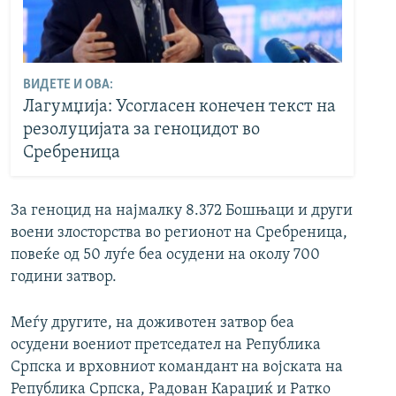
ВИДЕТЕ И ОВА:
Лагумџија: Усогласен конечен текст на
резолуцијата за геноцидот во
Сребреница
За геноцид на најмалку 8.372 Бошњаци и други
воени злосторства во регионот на Сребреница,
повеќе од 50 луѓе беа осудени на околу 700
години затвор.
Меѓу другите, на доживотен затвор беа
осудени воениот претседател на Република
Српска и врховниот командант на војската на
Република Српска, Радован Караџиќ и Ратко