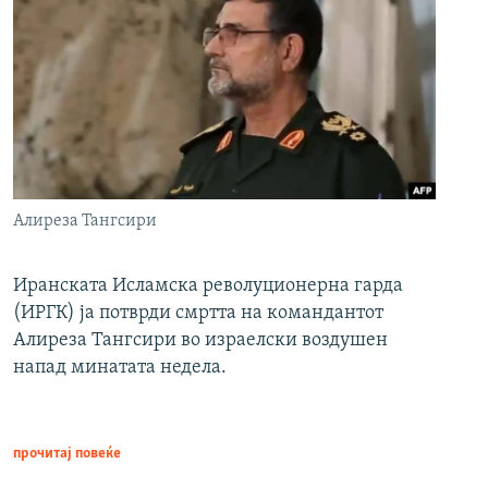
Алиреза Тангсири
Иранската Исламска револуционерна гарда
(ИРГК) ја потврди смртта на командантот
Алиреза Тангсири во израелски воздушен
напад минатата недела.
прочитај повеќе