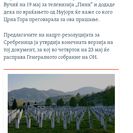
Вучиќ на 19 мај за телевизија „Пинк“ и додаде
дека по враќањето од Њујорк ќе каже со кого
Црна Гора преговарала за ова прашање.
Предлагачите на нацрт-резолуцијата за
Сребреница ја утврдија конечната верзија на
тој документ, за кој во четврток на 23 мај ќе
расправа Генералното собрание на ОН.