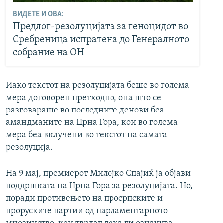
ВИДЕТЕ И ОВА:
Предлог-резолуцијата за геноцидот во
Сребреница испратена до Генералното
собрание на ОН
Иако текстот на резолуцијата беше во голема
мера договорен претходно, она што се
разговараше во последните денови беа
амандманите на Црна Гора, кои во голема
мера беа вклучени во текстот на самата
резолуција.
На 9 мај, премиерот Милојко Спајиќ ја објави
поддршката на Црна Гора за резолуцијата. Но,
поради противењето на просрпските и
проруските партии од парламентарното