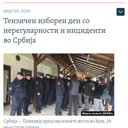
март 29, 2026
Тензичен изборен ден со
нерегуларности и инциденти
во Србија
Србија -- Полиција пред гласачките места во Кула, 29
март 2026 година.