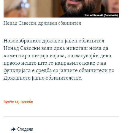
Ненад Савески, државен обвинител
Новоизбраниот државен јавен обвинител
Ненад Савески вели дека никогаш нема да
коментира ничија изјава, нагласувајќи дека
првото нешто што го направил откако е на
функцијата е средба со јавните обвинители во
Државното јавно обвинителство.
прочитај повеќе
Сподели