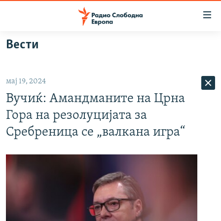
Достапни
линкови
Оди
Вести
на
МАКЕДОНИЈА
содржината
СВЕТ
Оди
мај 19, 2024
ВИЗУЕЛНО
на
Вучиќ: Амандманите на Црна
главната
ВЕСТИ
навигација
Гора на резолуцијата за
ШТО ТРЕБА ДА ЗНАЕТЕ
Премини
Сребреница се „валкана игра“
на
ПРИЈАВИ СЕ ЗА ЊУЗЛЕТЕР
пребарување
ПОДКАСТ ЗОШТО?
СЛЕДЕТЕ НЕ