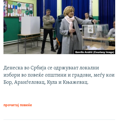
Денеска во Србија се одржуваат локални
избори во повеќе општини и градови, меѓу кои
Бор, Аранѓеловац, Кула и Књажевац.
прочитај повеќе