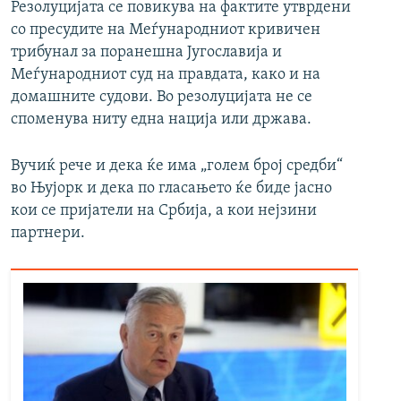
Резолуцијата се повикува на фактите утврдени
со пресудите на Меѓународниот кривичен
трибунал за поранешна Југославија и
Меѓународниот суд на правдата, како и на
домашните судови. Во резолуцијата не се
споменува ниту една нација или држава.
Вучиќ рече и дека ќе има „голем број средби“
во Њујорк и дека по гласањето ќе биде јасно
кои се пријатели на Србија, а кои нејзини
партнери.