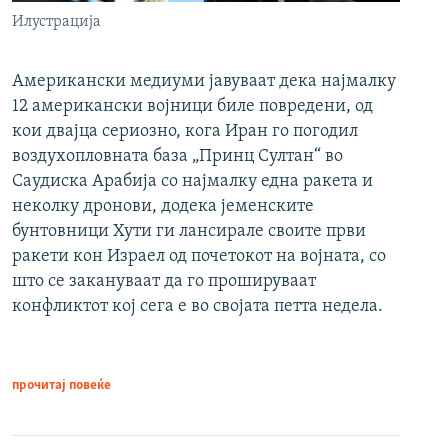
Илустрација
Американски медиуми јавуваат дека најмалку
12 американски војници биле повредени, од
кои двајца сериозно, кога Иран го погодил
воздухопловната база „Принц Султан“ во
Саудиска Арабија со најмалку една ракета и
неколку дронови, додека јеменските
бунтовници Хути ги лансирале своите први
ракети кон Израел од почетокот на војната, со
што се закануваат да го прошируваат
конфликтот кој сега е во својата петта недела.
прочитај повеќе