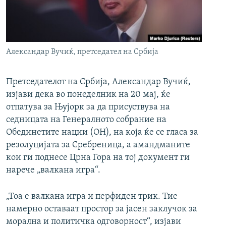
РСЕ веб страници
Александар Вучиќ, претседател на Србија
Претседателот на Србија, Александар Вучиќ,
изјави дека во понеделник на 20 мај, ќе
отпатува за Њујорк за да присуствува на
седницата на Генералното собрание на
Обединетите нации (ОН), на која ќе се гласа за
резолуцијата за Сребреница, а амандманите
кои ги поднесе Црна Гора на тој документ ги
нарече „валкана игра“.
„Тоа е валкана игра и перфиден трик. Тие
намерно оставаат простор за јасен заклучок за
морална и политичка одговорност“, изјави