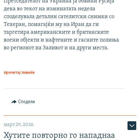
Претседателот на Украина ја обвини Русија
дека во текот на изминатата недела
споделувала детални сателитски снимки со
Техеран, помагајќи му на Иран да ги
таргетира американските и британските
воени објекти и нафтените и гасните полиња
во регионот на Заливот и на други места.
прочитај повеќе
Сподели
март 29, 2026
Хутите повторно го нападнаа