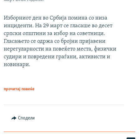
Изборниот ден во Србија помина со низа
инциденти. На 29 март се гласаше во десет
српски општини за избор на советници.
Гласањето се одржа со бројни пријавени
нерегуларности на повеќето места, физички
судири и повредени граѓани, активисти и
новинари.
прочитај повеќе
Сподели