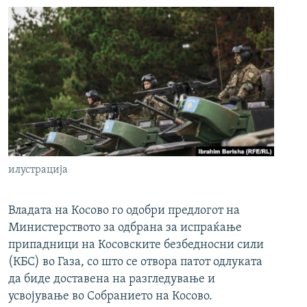
илустрација
Владата на Косово го одобри предлогот на
Министерството за одбрана за испраќање
припадници на Косовските безбедносни сили
(КБС) во Газа, со што се отвора патот одлуката
да биде доставена на разгледување и
усвојување во Собранието на Косово.