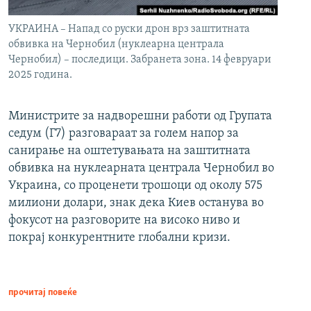
УКРАИНА – Напад со руски дрон врз заштитната
обвивка на Чернобил (нуклеарна централа
Чернобил) – последици. Забранета зона. 14 февруари
2025 година.
Министрите за надворешни работи од Групата
седум (Г7) разговараат за голем напор за
санирање на оштетувањата на заштитната
обвивка на нуклеарната централа Чернобил во
Украина, со проценети трошоци од околу 575
милиони долари, знак дека Киев останува во
фокусот на разговорите на високо ниво и
покрај конкурентните глобални кризи.
прочитај повеќе