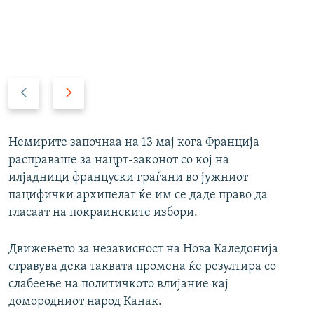
P
N
r
e
e
x
v
t
Немирите започнаа на 13 мај кога Франција
i
s
расправаше за нацрт-законот со кој на
o
l
илјадници француски граѓани во јужниот
u
i
пацифички архипелаг ќе им се даде право да
s
d
гласаат на покраинските избори.
s
e
l
Движењето за независност на Нова Каледонија
i
стравува дека таквата промена ќе резултира со
d
слабеење на политичкото влијание кај
e
домородниот народ Канак.