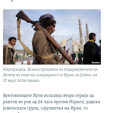
Илустрација, Демонстрациите на поддржувачите на
Хутите во знак на солидарност со Иран, во Јемен, на
27 март 2026 година.
Бунтовниците Хути испалија втора серија од
ракети во рок од 24 часа против Израел, додека
јеменската група, сојузничка на Иран, го