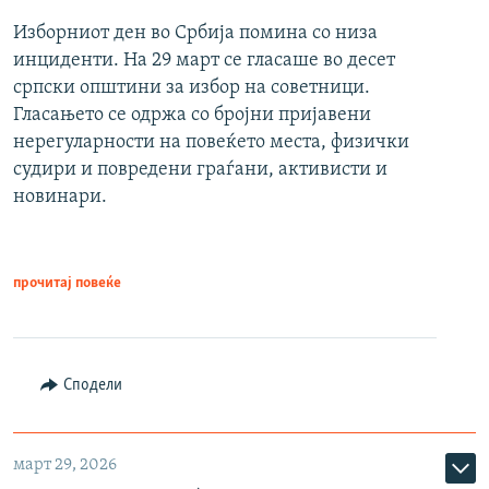
Изборниот ден во Србија помина со низа
инциденти. На 29 март се гласаше во десет
српски општини за избор на советници.
Гласањето се одржа со бројни пријавени
нерегуларности на повеќето места, физички
судири и повредени граѓани, активисти и
новинари.
прочитај повеќе
Сподели
март 29, 2026