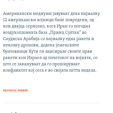
Американски медиуми јавуваат дека најмалку
12 американски војници биле повредени, од
кои двајца сериозно, кога Иран го погодил
воздухопловната база „Принц Султан“ во
Саудиска Арабија со најмалку една ракета и
неколку дронови, додека јеменските
бунтовници Хути ги лансирале своите први
ракети кон Израел од почетокот на војната, со
што се закануваат да го прошируваат
конфликтот кој сега е во својата петта недела.
прочитај повеќе