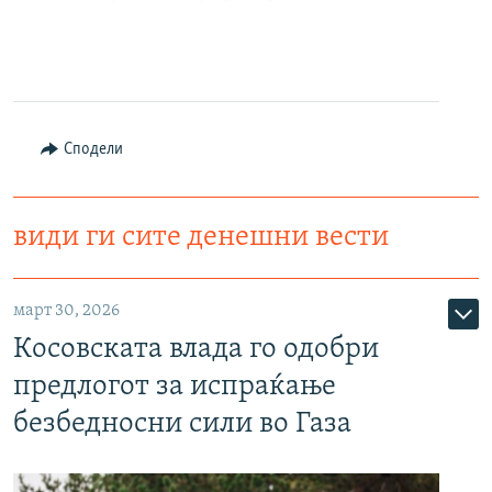
Сподели
види ги сите денешни вести
март 30, 2026
Косовската влада го одобри
предлогот за испраќање
безбедносни сили во Газа