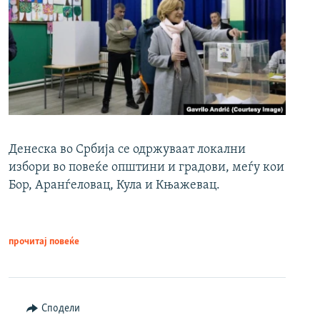
Денеска во Србија се одржуваат локални
избори во повеќе општини и градови, меѓу кои
Бор, Аранѓеловац, Кула и Књажевац.
прочитај повеќе
Сподели