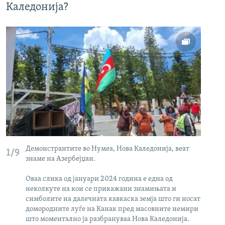
Каледонија?
Демонстрантите во Нумеа, Нова Каледонија, веат
1/9
2/
знаме на Азербејџан.
Оваа слика од јануари 2024 година е една од
неколкуте на кои се прикажани знамињата и
симболите на далечната кавкаска земја што ги носат
домородните луѓе на Канак пред масовните немири
што моментално ја разбрануваа Нова Каледонија.