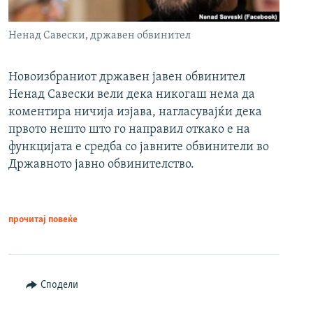
Ненад Савески, државен обвинител
Новоизбраниот државен јавен обвинител
Ненад Савески вели дека никогаш нема да
коментира ничија изјава, нагласувајќи дека
првото нешто што го направил откако е на
функцијата е средба со јавните обвинители во
Државното јавно обвинителство.
прочитај повеќе
Сподели