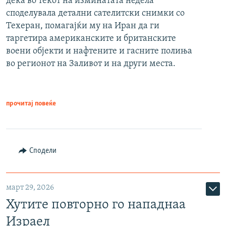
дека во текот на изминатата недела
споделувала детални сателитски снимки со
Техеран, помагајќи му на Иран да ги
таргетира американските и британските
воени објекти и нафтените и гасните полиња
во регионот на Заливот и на други места.
прочитај повеќе
Сподели
март 29, 2026
Хутите повторно го нападнаа
Израел