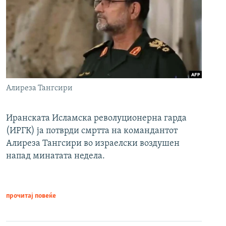
Алиреза Тангсири
Иранската Исламска револуционерна гарда
(ИРГК) ја потврди смртта на командантот
Алиреза Тангсири во израелски воздушен
напад минатата недела.
прочитај повеќе