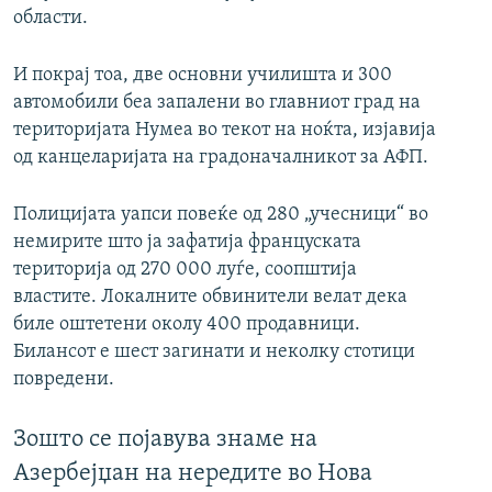
области.
И покрај тоа, две основни училишта и 300
автомобили беа запалени во главниот град на
територијата Нумеа во текот на ноќта, изјавија
од канцеларијата на градоначалникот за АФП.
Полицијата уапси повеќе од 280 „учесници“ во
немирите што ја зафатија француската
територија од 270 000 луѓе, соопштија
властите. Локалните обвинители велат дека
биле оштетени околу 400 продавници.
Билансот е шест загинати и неколку стотици
повредени.
Зошто се појавува знаме на
Азербејџан на нередите во Нова