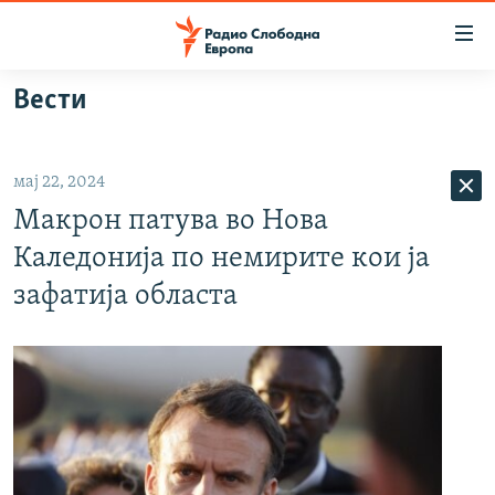
Достапни
линкови
Оди
Вести
на
МАКЕДОНИЈА
содржината
СВЕТ
Оди
мај 22, 2024
ВИЗУЕЛНО
на
Макрон патува во Нова
главната
ВЕСТИ
навигација
Каледонија по немирите кои ја
ШТО ТРЕБА ДА ЗНАЕТЕ
Премини
зафатија областа
на
ПРИЈАВИ СЕ ЗА ЊУЗЛЕТЕР
пребарување
ПОДКАСТ ЗОШТО?
СЛЕДЕТЕ НЕ