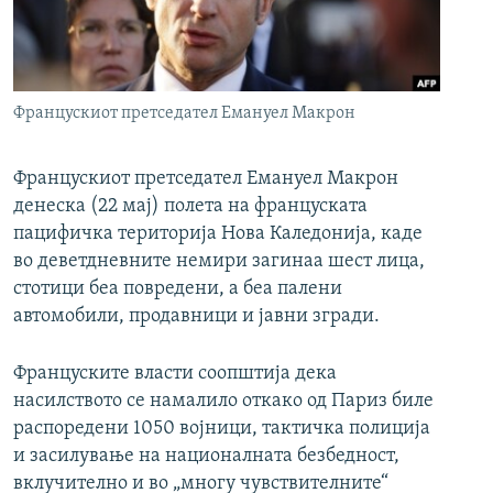
РСЕ веб страници
Францускиот претседател Емануел Макрон
Францускиот претседател Емануел Макрон
денеска (22 мај) полета на француската
пацифичка територија Нова Каледонија, каде
во деветдневните немири загинаа шест лица,
стотици беа повредени, а беа палени
автомобили, продавници и јавни згради.
Француските власти соопштија дека
насилството се намалило откако од Париз биле
распоредени 1050 војници, тактичка полиција
и засилување на националната безбедност,
вклучително и во „многу чувствителните“