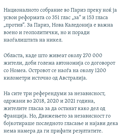
Националното собрание во Париз преку ноќ ја
усвои реформата со 351 глас „за“ и 153 гласа
„против“. За Париз, Нова Каледонија е важна
воено и геополитички, но и поради
наоѓалиштата на никел.
Областа, каде што живеат околу 270 000
жители, доби голема автономија со договорот
со Номеа. Островот се наоѓа на околу 1200
километри источно од Австралија.
На сите три референдуми за независност,
одржани во 2018, 2020 и 2021 година,
жителите гласаа за да останат како дел од
Франција. Но, Движењето за независност го
бојкотираше последното гласање и најави дека
нема намера да ги прифати резултатите.