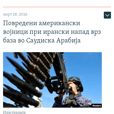
март 28, 2026
Повредени американски
војници при ирански напад врз
база во Саудиска Арабија
Илустрација