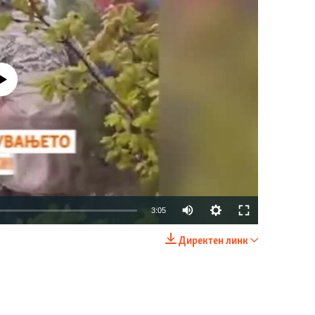
currently available
Auto
3:05
240p
Директен линк
EMBED
SHARE
360p
480p
720p