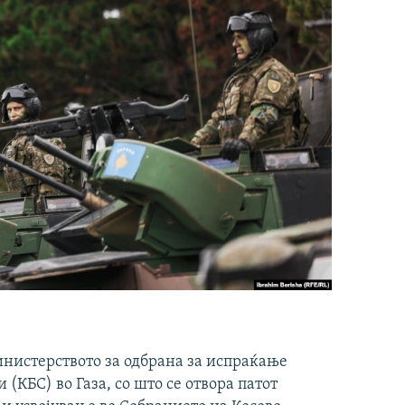
инистерството за одбрана за испраќање
(КБС) во Газа, со што се отвора патот