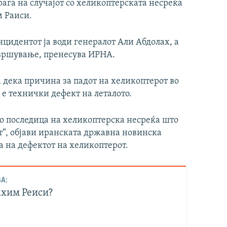
ага на случајот со хеликоптерската несреќа
м Раиси.
нцидентот ја води генералот Али Абдолах, а
завршување, пренесува ИРНА.
а дека причина за падот на хеликоптерот во
 е технички дефект на леталото.
о последица на хеликоптерска несреќа што
т“, објави иранската државна новинска
а на дефектот на хеликоптерот.
А:
ахим Реиси?