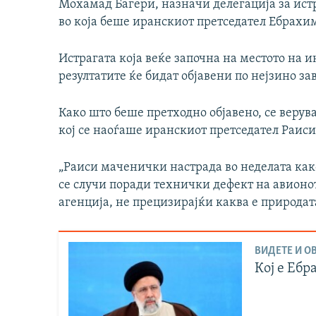
Мохамад Багери, назначи делегација за истр
во која беше иранскиот претседател Ебрахи
Истрагата која веќе започна на местото на и
резултатите ќе бидат објавени по нејзино 
Како што беше претходно објавено, се верув
кој се наоѓаше иранскиот претседател Раиси
„Раиси маченички настрада во неделата как
се случи поради технички дефект на авионо
агенцијa, не прецизирајќи каква е природат
ВИДЕТЕ И ОВ
Кој е Ебр