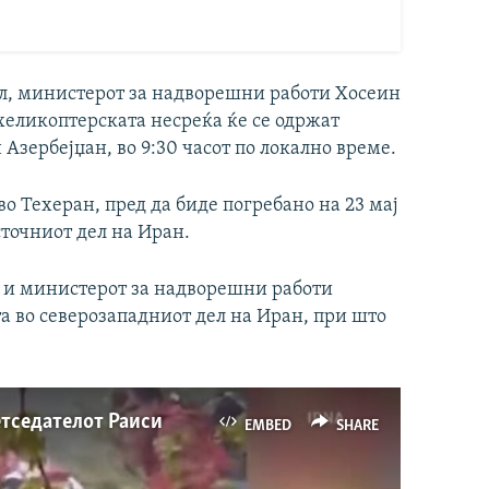
ел, министерот за надворешни работи Хосеин
хеликоптерската несреќа ќе се одржат
 Азербејџан, во 9:30 часот по локално време.
о Техеран, пред да биде погребано на 23 мај
сточниот дел на Иран.
и и министерот за надворешни работи
а во северозападниот дел на Иран, при што
етседателот Раиси
EMBED
SHARE