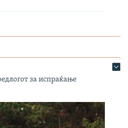
1080p
360p
480p
1080p
редлогот за испраќање