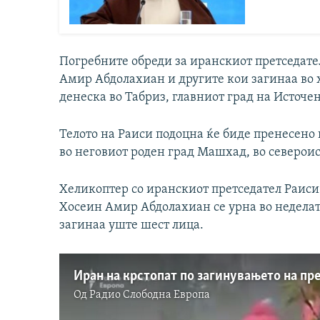
Погребните обреди за иранскиот претседат
Амир Абдолахиан и другите кои загинаа во 
денеска во Табриз, главниот град на Источен
Телото на Раиси подоцна ќе биде пренесено в
во неговиот роден град Машхад, во северои
Хеликоптер со иранскиот претседател Раис
Хосеин Амир Абдолахиан се урна во неделат
загинаа уште шест лица.
Иран на крстопат по загинувањето на пр
Од
Радио Слободна Eвропа