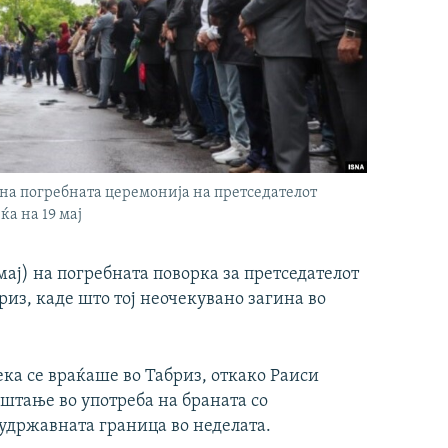
т на погребната церемонија на претседателот
ќа на 19 мај
мај) на погребната поворка за претседателот
из, каде што тој неочекувано загина во
ка се враќаше во Табриз, откако Раиси
штање во употреба на браната со
удржавната граница во неделата.