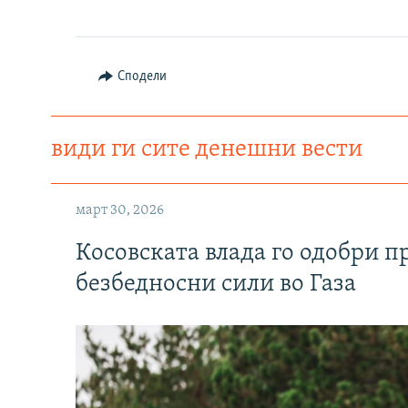
Auto
240p
Сподели
720p
види ги сите денешни вести
март 30, 2026
Косовската влада го одобри п
безбедносни сили во Газа