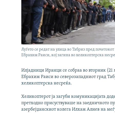
Луѓето се редат на улица во Табриз пред почетоко
Ебрахим Раиси, кој загина во хеликоптерска несре
Илјадници Иранци се собраа во вторник (21 
Ебрахим Раиси во северозападниот град Табр
хеликоптерска несреќа.
Хеликоптерот ја загуби комуникацијата доде
претходно присуствуваше на заедничкото пу
азербејџанскиот колега Илхам Алиев на меѓ