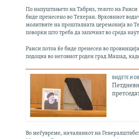
По напуштањето на Табриз, телото на Раиси 
биде пренесено во Техеран. Врховниот водач
молитвите на прошталната церемонија во Те
поворки што треба да започнат во среда наут
Раиси потоа ќе биде пренесен во провинција
подоцна во неговиот роден град Машад, каде
ВИДЕТЕ И ОВ
Петдневн
претседа
Во меѓувреме, началникот на Генералштабот