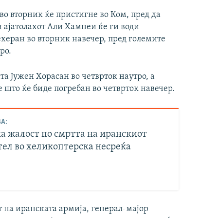
во вторник ќе пристигне во Ком, пред да
 ајатолахот Али Хамнеи ќе ги води
херан во вторник навечер, пред големите
ро.
та Јужен Хорасан во четврток наутро, а
 што ќе биде погребан во четврток навечер.
А:
а жалост по смртта на иранскиот
тел во хеликоптерска несреќа
 на иранската армија, генерал-мајор