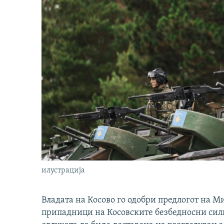
илустрација
Владата на Косово го одобри предлогот на М
припадници на Косовските безбедносни сили 