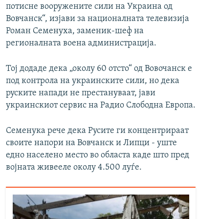
потисне вооружените сили на Украина од
Вовчанск“, изјави за националната телевизија
Роман Семенуха, заменик-шеф на
регионалната воена администрација.
Тој додаде дека „околу 60 отсто“ од Вовочанск е
под контрола на украинските сили, но дека
руските напади не престануваат, јави
украинскиот сервис на Радио Слободна Европа.
Семенука рече дека Русите ги концентрираат
своите напори на Вовчанск и Липци - уште
едно населено место во областа каде што пред
војната живееле околу 4.500 луѓе.