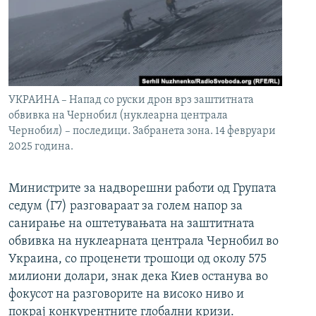
УКРАИНА – Напад со руски дрон врз заштитната
обвивка на Чернобил (нуклеарна централа
Чернобил) – последици. Забранета зона. 14 февруари
2025 година.
Министрите за надворешни работи од Групата
седум (Г7) разговараат за голем напор за
санирање на оштетувањата на заштитната
обвивка на нуклеарната централа Чернобил во
Украина, со проценети трошоци од околу 575
милиони долари, знак дека Киев останува во
фокусот на разговорите на високо ниво и
покрај конкурентните глобални кризи.