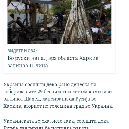
ВИДЕТЕ И ОВА:
Во руски напад врз областа Харкив
загинаа 11 лица
Украина соопшти дека рано денеска ги
соборила сите 29 беспилотни летала камикази
од типот Шахед, лансирани од Русија во
Харкив, вториот по големина град во Украина.
Украинската војска, исто така, соопшти дека
Русија лансирала балистичка ракета