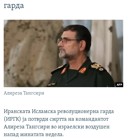
гарда
Алиреза Тангсири
Иранската Исламска револуционерна гарда
(ИРГК) ја потврди смртта на командантот
Алиреза Тангсири во израелски воздушен
напад минатата недела.