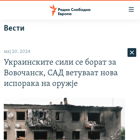
Достапни
линкови
Оди
Вести
на
МАКЕДОНИЈА
содржината
СВЕТ
Оди
мај 20, 2024
ВИЗУЕЛНО
на
Украинските сили се борат за
главната
ВЕСТИ
навигација
Вовочанск, САД ветуваат нова
ШТО ТРЕБА ДА ЗНАЕТЕ
Премини
испорака на оружје
на
ПРИЈАВИ СЕ ЗА ЊУЗЛЕТЕР
пребарување
ПОДКАСТ ЗОШТО?
СЛЕДЕТЕ НЕ