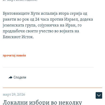
Бунтовниците Хути испалија втора серија од
ракети во рок од 24 часа против Израел, додека
јеменската група, сојузничка на Иран, го
продлабочи своето учество во војната на
Блискиот Исток.
прочитај повеќе
Сподели
март 29, 2026
Локални избори во неколку