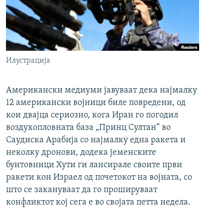
Илустрација
Американски медиуми јавуваат дека најмалку
12 американски војници биле повредени, од
кои двајца сериозно, кога Иран го погодил
воздухопловната база „Принц Султан“ во
Саудиска Арабија со најмалку една ракета и
неколку дронови, додека јеменските
бунтовници Хути ги лансирале своите први
ракети кон Израел од почетокот на војната, со
што се закануваат да го прошируваат
конфликтот кој сега е во својата петта недела.