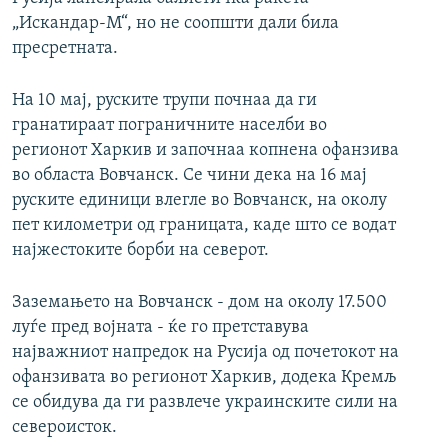
„Искандар-М“, но не соопшти дали била
пресретната.
На 10 мај, руските трупи почнаа да ги
гранатираат пограничните населби во
регионот Харкив и започнаа копнена офанзива
во областа Вовчанск. Се чини дека на 16 мај
руските единици влегле во Вовчанск, на околу
пет километри од границата, каде што се водат
најжестоките борби на северот.
Заземањето на Вовчанск - дом на околу 17.500
луѓе пред војната - ќе го претставува
најважниот напредок на Русија од почетокот на
офанзивата во регионот Харкив, додека Кремљ
се обидува да ги развлече украинските сили на
североисток.