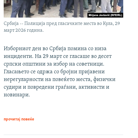
Србија -- Полиција пред гласачките места во Кула, 29
март 2026 година.
Изборниот ден во Србија помина со низа
инциденти. На 29 март се гласаше во десет
српски општини за избор на советници.
Гласањето се одржа со бројни пријавени
нерегуларности на повеќето места, физички
судири и повредени граѓани, активисти и
новинари.
прочитај повеќе