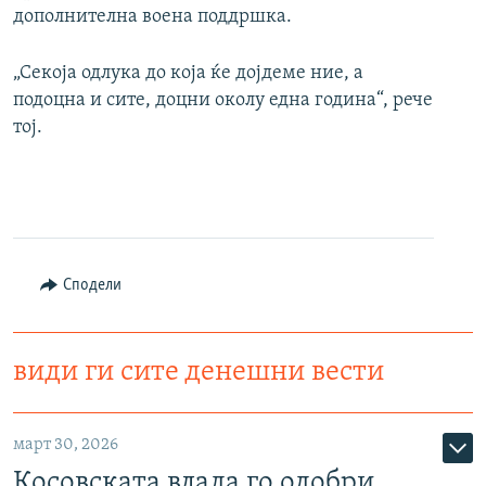
дополнителна воена поддршка.
„Секоја одлука до која ќе дојдеме ние, а
подоцна и сите, доцни околу една година“, рече
тој.
Сподели
види ги сите денешни вести
март 30, 2026
Косовската влада го одобри