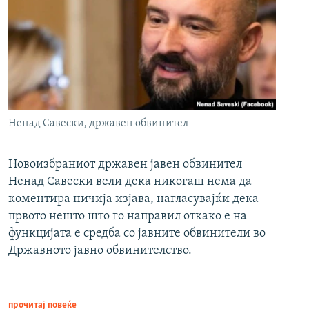
Ненад Савески, државен обвинител
Новоизбраниот државен јавен обвинител
Ненад Савески вели дека никогаш нема да
коментира ничија изјава, нагласувајќи дека
првото нешто што го направил откако е на
функцијата е средба со јавните обвинители во
Државното јавно обвинителство.
прочитај повеќе