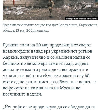
РСЕ веб страници
Украински полицаец во градот Вовочанск, Харкивска
област. 13 мај 2024 година.
Руските сили на 20 мај продолжија со својот
немилосрден напад врз украинскиот регион
Харкив, вклучително и со масовен напад со
беспилотно летало врз самиот град, додека
локалните власти рекоа дека вооружените
украински војници сè уште држат околу 60
отсто од пограничниот град Вовчанск којшто е
во фокусот на кампањата на Москва во
последните недели.
„Непријателот продолжува да се обидува да ги