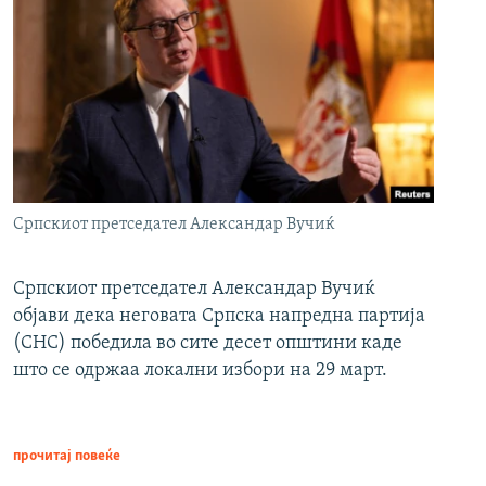
Српскиот претседател Александар Вучиќ
Српскиот претседател Александар Вучиќ
објави дека неговата Српска напредна партија
(СНС) победила во сите десет општини каде
што се одржаа локални избори на 29 март.
прочитај повеќе