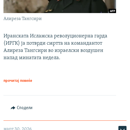
Алиреза Тангсири
Иранската Исламска револуционерна гарда
(ИРГК) ја потврди смртта на командантот
Алиреза Тангсири во израелски воздушен
напад минатата недела.
прочитај повеќе
Сподели
март 30, 2026