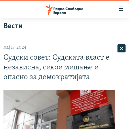
Достапни
линкови
Оди
Вести
на
МАКЕДОНИЈА
содржината
СВЕТ
Оди
мај 17, 2024
ВИЗУЕЛНО
на
Судски совет: Судската власт е
главната
ВЕСТИ
навигација
независна, секое мешање е
ШТО ТРЕБА ДА ЗНАЕТЕ
Премини
опасно за демократијата
на
ПРИЈАВИ СЕ ЗА ЊУЗЛЕТЕР
пребарување
ПОДКАСТ ЗОШТО?
СЛЕДЕТЕ НЕ