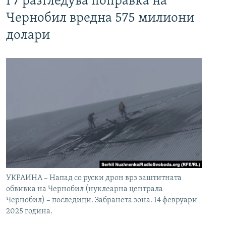
Г7 разгледува поправка на
Чернобил вредна 575 милиони
долари
УКРАИНА – Напад со руски дрон врз заштитната
обвивка на Чернобил (нуклеарна централа
Чернобил) – последици. Забранета зона. 14 февруари
2025 година.