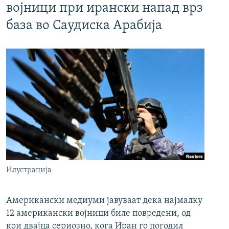
војници при ирански напад врз
база во Саудиска Арабија
Илустрација
Американски медиуми јавуваат дека најмалку
12 американски војници биле повредени, од
кои двајца сериозно, кога Иран го погодил