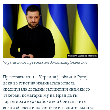
Украинскиот претседател Володимир Зеленски
Претседателот на Украина ја обвини Русија
дека во текот на изминатата недела
споделувала детални сателитски снимки со
Техеран, помагајќи му на Иран да ги
таргетира американските и британските
воени објекти и нафтените и гасните полиња