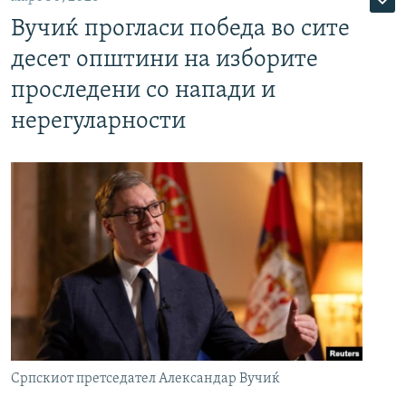
Вучиќ прогласи победа во сите
десет општини на изборите
проследени со напади и
нерегуларности
Српскиот претседател Александар Вучиќ