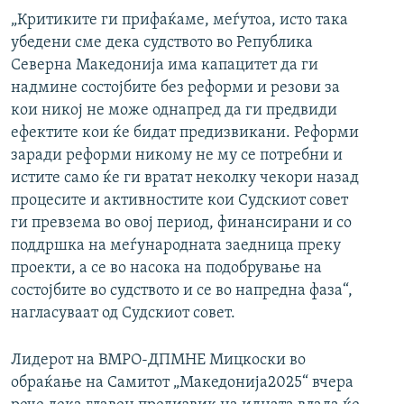
„Критиките ги прифаќаме, меѓутоа, исто така
убедени сме дека судството во Република
Северна Македонија има капацитет да ги
надмине состојбите без реформи и резови за
кои никој не може однапред да ги предвиди
ефектите кои ќе бидат предизвикани. Реформи
заради реформи никому не му се потребни и
истите само ќе ги вратат неколку чекори назад
процесите и активностите кои Судскиот совет
ги превзема во овој период, финансирани и со
поддршка на меѓународната заедница преку
проекти, а се во насока на подобрување на
состојбите во судството и се во напредна фаза“,
нагласуваат од Судскиот совет.
Лидерот на ВМРО-ДПМНЕ Мицкоски во
обраќање на Самитот „Македонија2025“ вчера