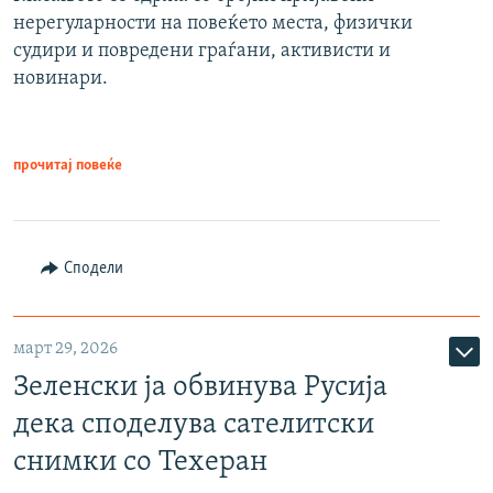
нерегуларности на повеќето места, физички
судири и повредени граѓани, активисти и
новинари.
прочитај повеќе
Сподели
март 29, 2026
Зеленски ја обвинува Русија
дека споделува сателитски
снимки со Техеран