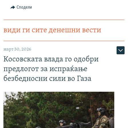
Сподели
види ги сите денешни вести
март 30, 2026
Косовската влада го одобри
предлогот за испраќање
безбедносни сили во Газа