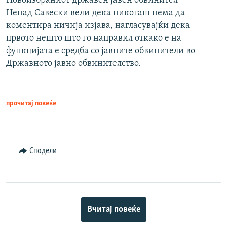
Новоизбраниот државен јавен обвинител
Ненад Савески вели дека никогаш нема да
коментира ничија изјава, нагласувајќи дека
првото нешто што го направил откако е на
функцијата е средба со јавните обвинители во
Државното јавно обвинителство.
прочитај повеќе
Сподели
Вчитај повеќе