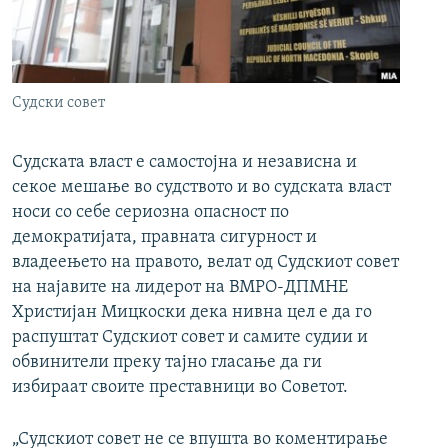
РСЕ веб страници
Судски совет
Судската власт е самостојна и независна и
секое мешање во судството и во судската власт
носи со себе сериозна опасност по
демократијата, правната сигурност и
владеењето на правото, велат од Судскиот совет
на најавите на лидерот на ВМРО-ДПМНЕ
Христијан Мицкоски дека нивна цел е да го
распуштат Судскиот совет и самите судии и
обвинители преку тајно гласање да ги
избираат своите преставници во Советот.
„Судскиот совет не се впуштa во коментирање