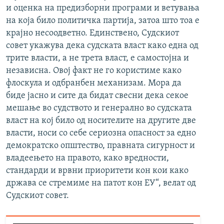
и оценка на предизборни програми и ветувања
на која било политичка партија, затоа што тоа е
крајно несоодветно. Единствено, Судскиот
совет укажува дека судската власт како една од
трите власти, а не трета власт, е самостојна и
независна. Овој факт не го користиме како
флоскула и одбранбен механизам. Мора да
биде јасно и сите да бидат свесни дека секое
мешање во судството и генерално во судската
власт на кој било од носителите на другите две
власти, носи со себе сериозна опасност за едно
демократско општество, правната сигурност и
владеењето на правото, како вредности,
стандарди и врвни приоритети кон кои како
држава се стремиме на патот кон ЕУ“, велат од
Судскиот совет.