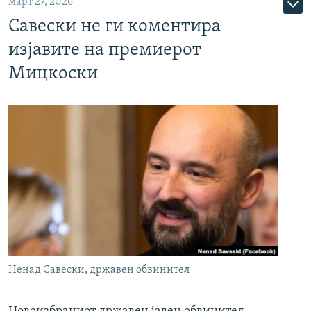
март 27, 2026
Савески не ги коментира
изјавите на премиерот
Мицкоски
Ненад Савески, државен обвинител