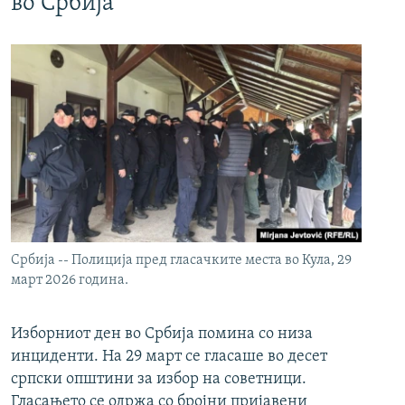
во Србија
Србија -- Полиција пред гласачките места во Кула, 29
март 2026 година.
Изборниот ден во Србија помина со низа
инциденти. На 29 март се гласаше во десет
српски општини за избор на советници.
Гласањето се одржа со бројни пријавени