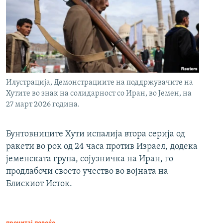
Илустрација, Демонстрациите на поддржувачите на
Хутите во знак на солидарност со Иран, во Јемен, на
27 март 2026 година.
Бунтовниците Хути испалија втора серија од
ракети во рок од 24 часа против Израел, додека
јеменската група, сојузничка на Иран, го
продлабочи своето учество во војната на
Блискиот Исток.