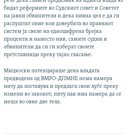
рече дека главен предизвик на идната влада ќе
бидат реформите во Судскиот совет и Советот
на јавни обвинители и дека нивна цел е да ги
распуштат оние кои довербата во правниот
систем ја свеле на едноцифрена бројка
проценти и наместо нив, самите судии и
обвинители да си ги изберат своите
претставници преку тајно гласање.
Мицкоски потенцираше дека владата
предводена од ВМРО-ДПМНЕ нема намера
ниту да поставува и предлага свои луѓе преку
измени во законот, ниту пак има намера да се
меша во овие две тела.