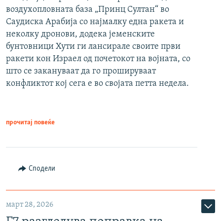
воздухопловната база „Принц Султан“ во
Саудиска Арабија со најмалку една ракета и
неколку дронови, додека јеменските
бунтовници Хути ги лансирале своите први
ракети кон Израел од почетокот на војната, со
што се закануваат да го прошируваат
конфликтот кој сега е во својата петта недела.
прочитај повеќе
Сподели
март 28, 2026