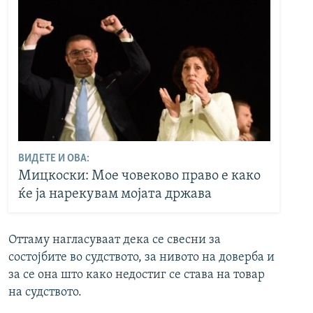
ВИДЕТЕ И ОВА:
Мицкоски: Мое човеково право е како
ќе ја нарекувам мојата држава
Оттаму нагласуваат дека се свесни за
состојбите во судството, за нивото на доверба и
за се она што како недостиг се става на товар
на судството.