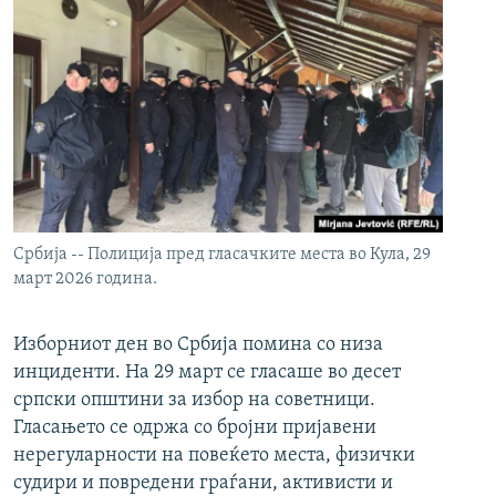
Србија -- Полиција пред гласачките места во Кула, 29
март 2026 година.
Изборниот ден во Србија помина со низа
инциденти. На 29 март се гласаше во десет
српски општини за избор на советници.
Гласањето се одржа со бројни пријавени
нерегуларности на повеќето места, физички
судири и повредени граѓани, активисти и