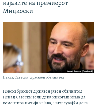
изјавите на премиерот
Мицкоски
Ненад Савески, државен обвинител
Новоизбраниот државен јавен обвинител
Ненад Савески вели дека никогаш нема да
коментира ничија изјава, нагласувајќи дека