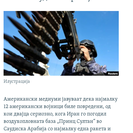
Илустрација
Американски медиуми јавуваат дека најмалку
12 американски војници биле повредени, од
кои двајца сериозно, кога Иран го погодил
воздухопловната база „Принц Султан“ во
Саудиска Арабија со најмалку една ракета и