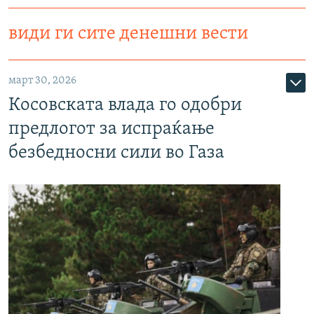
види ги сите денешни вести
март 30, 2026
Косовската влада го одобри
предлогот за испраќање
безбедносни сили во Газа