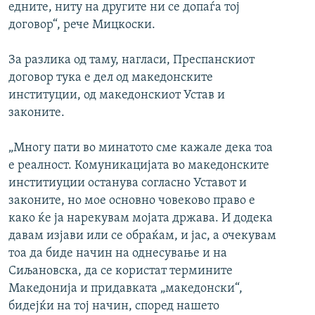
едните, ниту на другите ни се допаѓа тој
договор“, рече Мицкоски.
За разлика од таму, нагласи, Преспанскиот
договор тука е дел од македонските
институции, од македонскиот Устав и
законите.
„Многу пати во минатото сме кажале дека тоа
е реалност. Комуникацијата во македонските
инститиуции останува согласно Уставот и
законите, но мое основно човеково право е
како ќе ја нарекувам мојата држава. И додека
давам изјави или се обраќам, и јас, а очекувам
тоа да биде начин на однесување и на
Сиљановска, да се користат термините
Македонија и придавката „македонски“,
бидејќи на тој начин, според нашето