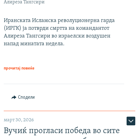
Алиреза Тангсири
Иранската Исламска револуционерна гарда
(ИРГК) ја потврди смртта на командантот
Алиреза Тангсири во израелски воздушен
напад минатата недела.
прочитај повеќе
Сподели
март 30, 2026
Вучиќ прогласи победа во сите