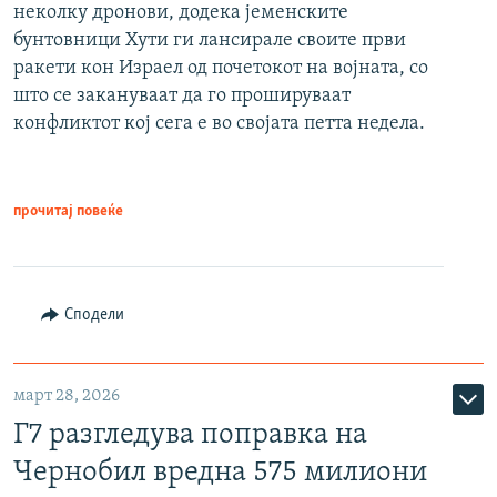
неколку дронови, додека јеменските
бунтовници Хути ги лансирале своите први
ракети кон Израел од почетокот на војната, со
што се закануваат да го прошируваат
конфликтот кој сега е во својата петта недела.
прочитај повеќе
Сподели
март 28, 2026
Г7 разгледува поправка на
Чернобил вредна 575 милиони