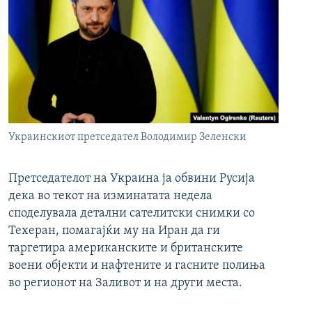
Украинскиот претседател Володимир Зеленски
Претседателот на Украина ја обвини Русија
дека во текот на изминатата недела
споделувала детални сателитски снимки со
Техеран, помагајќи му на Иран да ги
таргетира американските и британските
воени објекти и нафтените и гасните полиња
во регионот на Заливот и на други места.