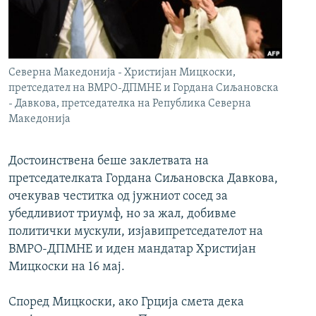
РСЕ веб страници
Северна Македонија - Христијан Мицкоски,
претседател на ВМРО-ДПМНЕ и Гордана Сиљановска
- Давкова, претседателка на Република Северна
Македонија
Достоинствена беше заклетвата на
претседателката Гордана Сиљановска Давкова,
очекував честитка од јужниот сосед за
убедливиот триумф, но за жал, добивме
политички мускули, изјавипретседателот на
ВМРО-ДПМНЕ и иден мандатар Христијан
Мицкоски на 16 мај.
Според Мицкоски, ако Грција смета дека