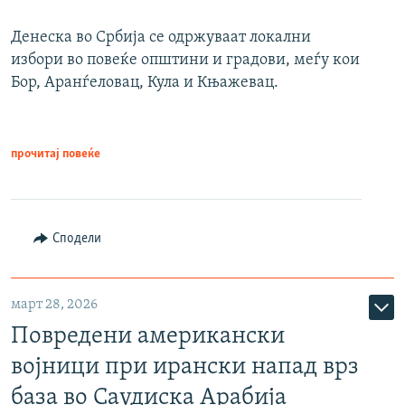
Денеска во Србија се одржуваат локални
избори во повеќе општини и градови, меѓу кои
Бор, Аранѓеловац, Кула и Књажевац.
прочитај повеќе
Сподели
март 28, 2026
Повредени американски
војници при ирански напад врз
база во Саудиска Арабија