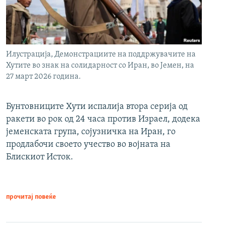
Илустрација, Демонстрациите на поддржувачите на
Хутите во знак на солидарност со Иран, во Јемен, на
27 март 2026 година.
Бунтовниците Хути испалија втора серија од
ракети во рок од 24 часа против Израел, додека
јеменската група, сојузничка на Иран, го
продлабочи своето учество во војната на
Блискиот Исток.
прочитај повеќе