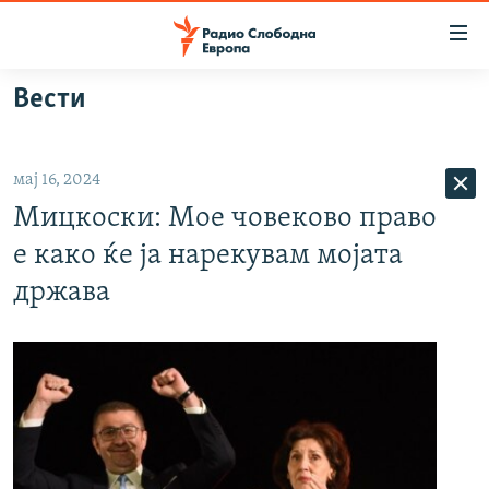
Достапни
линкови
Оди
Вести
на
МАКЕДОНИЈА
содржината
СВЕТ
Оди
мај 16, 2024
ВИЗУЕЛНО
на
Мицкоски: Мое човеково право
главната
ВЕСТИ
навигација
е како ќе ја нарекувам мојата
ШТО ТРЕБА ДА ЗНАЕТЕ
Премини
држава
на
ПРИЈАВИ СЕ ЗА ЊУЗЛЕТЕР
пребарување
ПОДКАСТ ЗОШТО?
СЛЕДЕТЕ НЕ