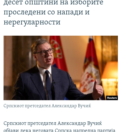
десет општини на изборите
проследени со напади и
нерегуларности
Српскиот претседател Александар Вучиќ
Српскиот претседател Александар Вучиќ
објави дека неговата Српска напредна партија