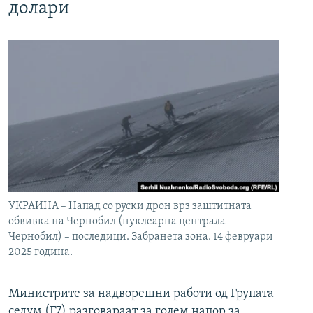
долари
УКРАИНА – Напад со руски дрон врз заштитната
обвивка на Чернобил (нуклеарна централа
Чернобил) – последици. Забранета зона. 14 февруари
2025 година.
Министрите за надворешни работи од Групата
седум (Г7) разговараат за голем напор за