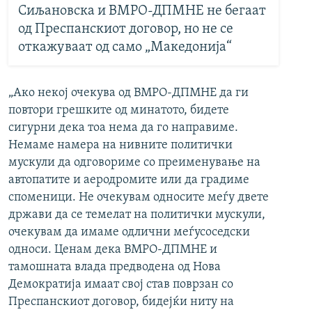
Сиљановска и ВМРО-ДПМНЕ не бегаат
од Преспанскиот договор, но не се
откажуваат од само „Македонија“
„Ако некој очекува од ВМРО-ДПМНЕ да ги
повтори грешките од минатото, бидете
сигурни дека тоа нема да го направиме.
Немаме намера на нивните политички
мускули да одговориме со преименување на
автопатите и аеродромите или да градиме
споменици. Не очекувам односите меѓу двете
држави да се темелат на политички мускули,
очекувам да имаме одлични меѓусоседски
односи. Ценам дека ВМРО-ДПМНЕ и
тамошната влада предводена од Нова
Демократија имаат свој став поврзан со
Преспанскиот договор, бидејќи ниту на