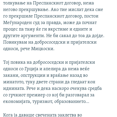
толкување на Преспанскиот договор, нема
негово прекршување. Ако тие мислат дека сме
го прекршиле Преспанскиот договор, постои
Меѓународен суд за правда, може да почнат
процес па таму ќе ги вкрстиме и едните и
другите аргументи. Не би сакал до тоа да дојде.
Повикувам на добрососедски и пријателски
односи, рече Мицкоски.
Тој повика на добрососедски и пријателски
односи со Грција и апелира да нема веќе
закани, опструкции и враќање назад во
минатото, туку двете страни да гледаат кон
иднината. Рече и дека наскоро очекува средба
со грчкиот премиер со кој би разговарал за
економијата, туризмот, образованието...
Кога ја даваше свечената заклетва во