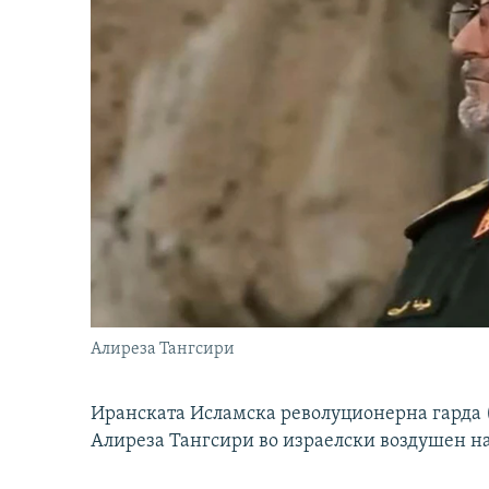
Алиреза Тангсири
Иранската Исламска револуционерна гарда (
Алиреза Тангсири во израелски воздушен н