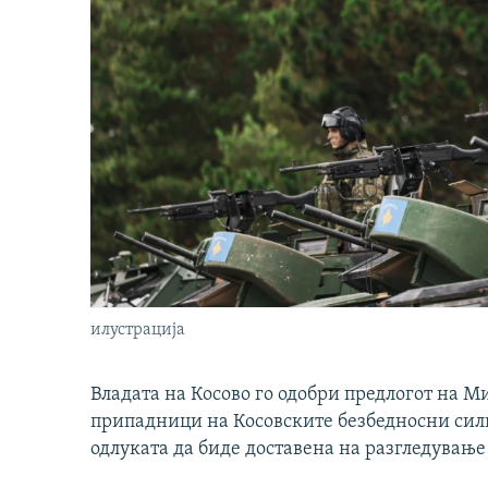
илустрација
Владата на Косово го одобри предлогот на М
припадници на Косовските безбедносни сили 
одлуката да биде доставена на разгледување