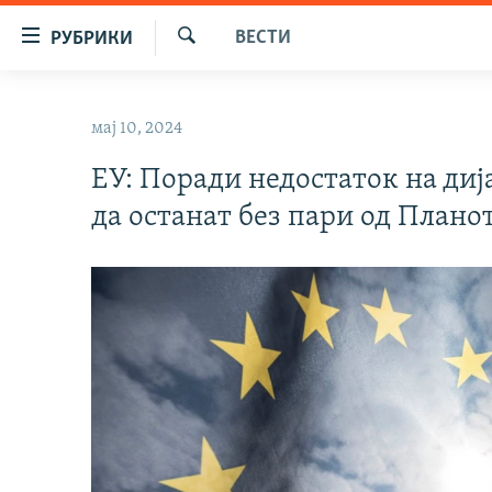
Достапни
ВЕСТИ
РУБРИКИ
линкови
Барај
Оди
МАКЕДОНИЈА
на
мај 10, 2024
СВЕТ
содржината
Оди
ЕУ: Поради недостаток на дија
ВИЗУЕЛНО
на
да останат без пари од Планот
ВЕСТИ
главната
навигација
ШТО ТРЕБА ДА ЗНАЕТЕ
Премини
ПРИЈАВИ СЕ ЗА ЊУЗЛЕТЕР
на
пребарување
ПОДКАСТ ЗОШТО?