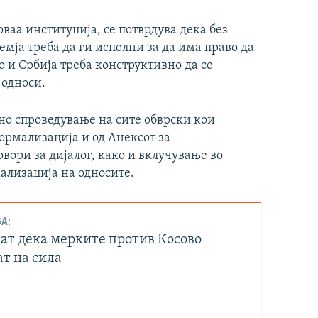
ваа институција, се потврдува дека без
емја треба да ги исполни за да има право да
о и Србија треба конструктивно да се
 односи.
сно спроведување на сите обврски кои
нормализација и од Анексот за
вори за дијалог, како и вклучување во
ализација на односите.
А:
лат дека мерките против Косово
т на сила