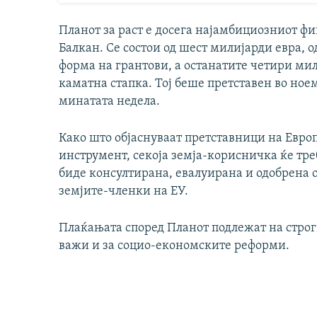
Планот за раст е досега најамбициозниот фи
Балкан. Се состои од шест милијарди евра, 
форма на грантови, а останатите четири ми
каматна стапка. Тој беше претставен во ное
минатата недела.
Како што објаснуваат претставници на Европс
инструмент, секоја земја-корисничка ќе тре
биде консултирана, евалуирана и одобрена о
земјите-членки на ЕУ.
Плаќањата според Планот подлежат на строги
важи и за социо-економските реформи.