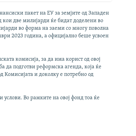
нансиски пакет на ЕУ за земјите од Западен
од кои две милијарди ќе бидат доделени во
лијарди во форма на заеми со многу поволна
мври 2023 година, а официјално беше усвоен
ката комисија, за да има корист од овој
ба да подготви реформска агенда, која ќе
д Комисијата и доколку е потребно од
 услови. Во рамките на овој фонд тоа ќе