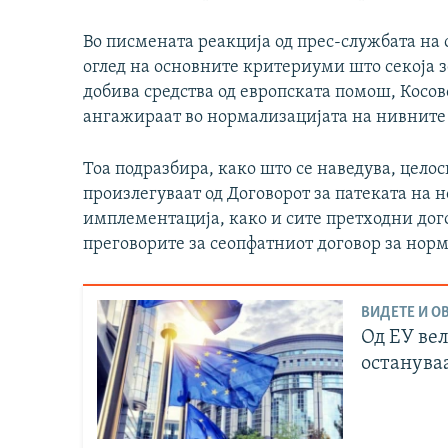
Во писмената реакција од прес-службата на о
оглед на основните критериуми што секоја з
добива средства од европската помош, Косов
ангажираат во нормализацијата на нивните
Тоа подразбира, како што се наведува, цело
произлегуваат од Договорот за патеката на 
имплементација, како и сите претходни дого
преговорите за сеопфатниот договор за норм
ВИДЕТЕ И ОВ
Од ЕУ ве
остануваа