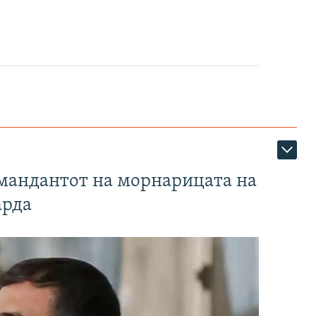
омандантот на морнарицата на
арда