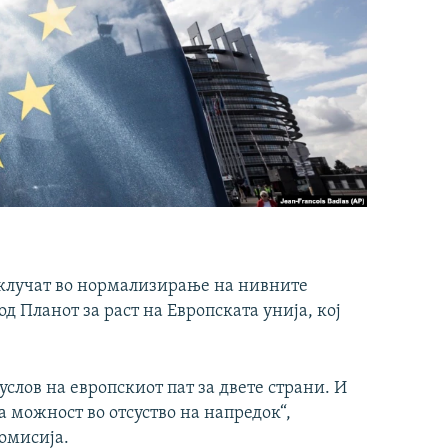
 вклучат во нормализирање на нивните
д Планот за раст на Европската унија, кој
слов на европскиот пат за двете страни. И
а можност во отсуство на напредок“,
омисија.