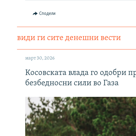
Сподели
види ги сите денешни вести
март 30, 2026
Косовската влада го одобри п
безбедносни сили во Газа