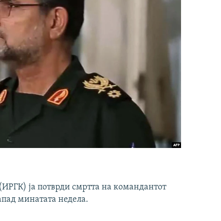
ИРГК) ја потврди смртта на командантот
апад минатата недела.