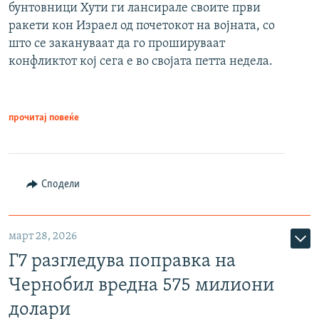
бунтовници Хути ги лансирале своите први
ракети кон Израел од почетокот на војната, со
што се закануваат да го прошируваат
конфликтот кој сега е во својата петта недела.
прочитај повеќе
Сподели
март 28, 2026
Г7 разгледува поправка на
Чернобил вредна 575 милиони
долари