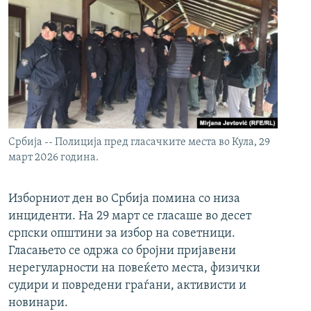
Србија -- Полиција пред гласачките места во Кула, 29
март 2026 година.
Изборниот ден во Србија помина со низа
инциденти. На 29 март се гласаше во десет
српски општини за избор на советници.
Гласањето се одржа со бројни пријавени
нерегуларности на повеќето места, физички
судири и повредени граѓани, активисти и
новинари.