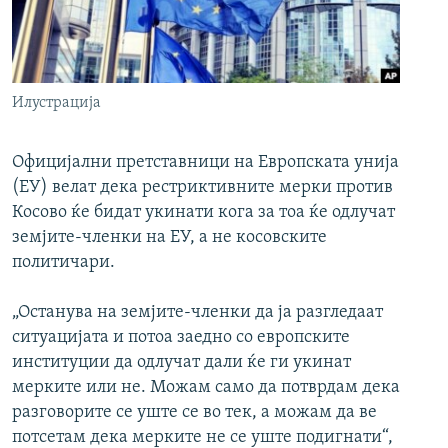
РСЕ веб страници
Илустрација
Официјални претставници на Европската унија
(ЕУ) велат дека рестриктивните мерки против
Косово ќе бидат укинати кога за тоа ќе одлучат
земјите-членки на ЕУ, а не косовските
политичари.
„Останува на земјите-членки да ја разгледаат
ситуацијата и потоа заедно со европските
институции да одлучат дали ќе ги укинат
мерките или не. Можам само да потврдам дека
разговорите се уште се во тек, а можам да ве
потсетам дека мерките не се уште подигнати“,