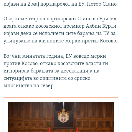
изјави на 2 мај портпаролот на ЕУ, Петер Стано.
Овој коментар на портпаролот Стано во Брисел
доаѓа откако косовскиот премиер Албин Курти
изјави дека се исполнети сите барања на ЕУ за
укинување на казнените мерки против Косово.
Во јуни минатата година, ЕУ воведе мерки
против Косово, откако косовските власти ги
игнорираа барањата за деескалација на
ситуацијата во општините со српско
мнозинство на север.