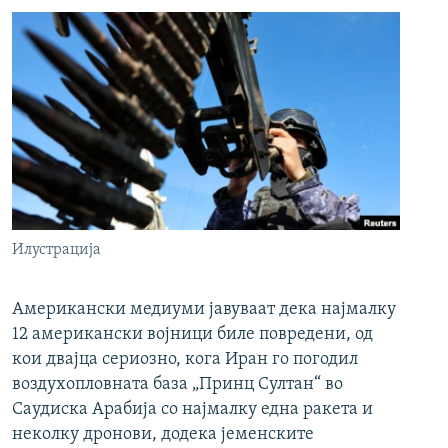
Илустрација
Американски медиуми јавуваат дека најмалку
12 американски војници биле повредени, од
кои двајца сериозно, кога Иран го погодил
воздухопловната база „Принц Султан“ во
Саудиска Арабија со најмалку една ракета и
неколку дронови, додека јеменските