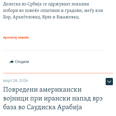
Денеска во Србија се одржуваат локални
избори во повеќе општини и градови, меѓу кои
Бор, Аранѓеловац, Кула и Књажевац.
прочитај повеќе
Сподели
март 28, 2026
Повредени американски
војници при ирански напад врз
база во Саудиска Арабија