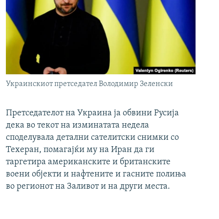
Украинскиот претседател Володимир Зеленски
Претседателот на Украина ја обвини Русија
дека во текот на изминатата недела
споделувала детални сателитски снимки со
Техеран, помагајќи му на Иран да ги
таргетира американските и британските
воени објекти и нафтените и гасните полиња
во регионот на Заливот и на други места.