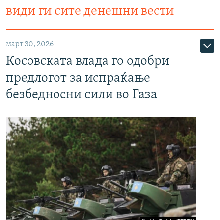
види ги сите денешни вести
март 30, 2026
Косовската влада го одобри
предлогот за испраќање
безбедносни сили во Газа