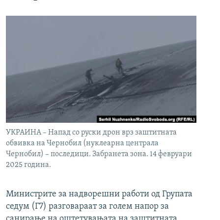
УКРАИНА – Напад со руски дрон врз заштитната
обвивка на Чернобил (нуклеарна централа
Чернобил) – последици. Забранета зона. 14 февруари
2025 година.
Министрите за надворешни работи од Групата
седум (Г7) разговараат за голем напор за
санирање на оштетувањата на заштитната