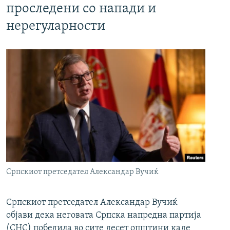
проследени со напади и
нерегуларности
Српскиот претседател Александар Вучиќ
Српскиот претседател Александар Вучиќ
објави дека неговата Српска напредна партија
(СНС) победила во сите десет општини каде