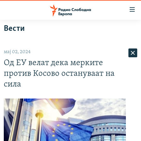
Достапни
линкови
Оди
Вести
на
МАКЕДОНИЈА
содржината
СВЕТ
Оди
мај 02, 2024
ВИЗУЕЛНО
на
Од ЕУ велат дека мерките
главната
ВЕСТИ
навигација
против Косово остануваат на
ШТО ТРЕБА ДА ЗНАЕТЕ
Премини
сила
на
ПРИЈАВИ СЕ ЗА ЊУЗЛЕТЕР
пребарување
ПОДКАСТ ЗОШТО?
СЛЕДЕТЕ НЕ