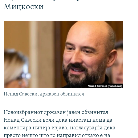
Мицкоски
Ненад Савески, државен обвинител
Новоизбраниот државен јавен обвинител
Ненад Савески вели дека никогаш нема да
коментира ничија изјава, нагласувајќи дека
првото нешто што го направил откако е на