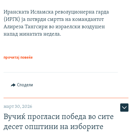
Иранската Исламска револуционерна гарда
(ИРГК) ја потврди смртта на командантот
Алиреза Тангсири во израелски воздушен
напад минатата недела.
прочитај повеќе
Сподели
март 30, 2026
Вучиќ прогласи победа во сите
десет општини на изборите