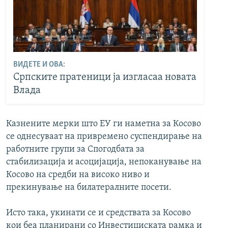
ВИДЕТЕ И ОВА:
Српските пратеници ја изгласаа новата
Влада
Казнените мерки што ЕУ ги наметна за Косово
се однесуваат на привремено суспендирање на
работните групи за Спогодбата за
стабилизација и асоцијација, непоканување на
Косово на средби на високо ниво и
прекинување на билатералните посети.
Исто така, укинати се и средствата за Косово
кои беа планирани со Инвестициската рамка и