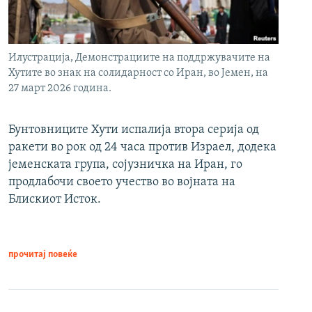
Илустрација, Демонстрациите на поддржувачите на
Хутите во знак на солидарност со Иран, во Јемен, на
27 март 2026 година.
Бунтовниците Хути испалија втора серија од
ракети во рок од 24 часа против Израел, додека
јеменската група, сојузничка на Иран, го
продлабочи своето учество во војната на
Блискиот Исток.
прочитај повеќе