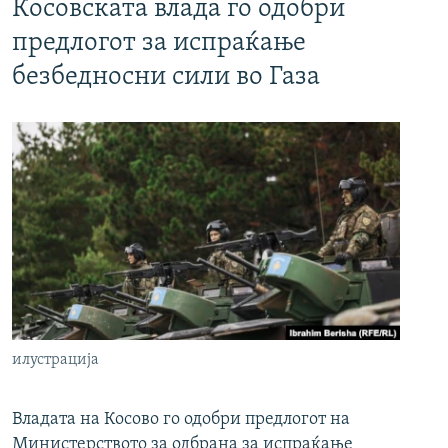
Косовската влада го одобри
предлогот за испраќање
безбедносни сили во Газа
илустрација
Владата на Косово го одобри предлогот на
Министерството за одбрана за испраќање