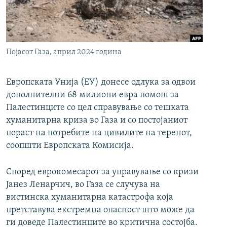
РСЕ веб страници
Појасот Газа, април 2024 година
Европската Унија (ЕУ) донесе одлука за одвои
дополнителни 68 милиони евра помош за
Палестинците со цел справување со тешката
хуманитарна криза во Газа и со постојаниот
пораст на потребите на цивилите на теренот,
соопшти Европската Комисија.
Според еврокомесарот за управување со кризи
Јанез Ленарчич, во Газа се случува на
вистинска хуманитарна катастрофа која
претставува екстремна опасност што може да
ги доведе Палестинците во критична состојба.