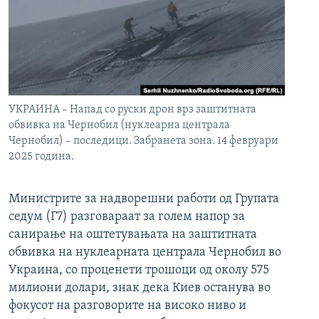
УКРАИНА – Напад со руски дрон врз заштитната
обвивка на Чернобил (нуклеарна централа
Чернобил) – последици. Забранета зона. 14 февруари
2025 година.
Министрите за надворешни работи од Групата
седум (Г7) разговараат за голем напор за
санирање на оштетувањата на заштитната
обвивка на нуклеарната централа Чернобил во
Украина, со проценети трошоци од околу 575
милиони долари, знак дека Киев останува во
фокусот на разговорите на високо ниво и