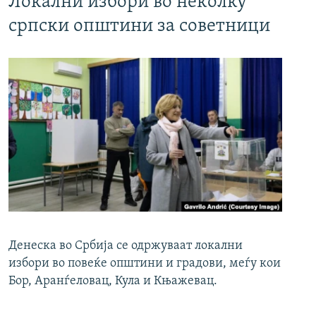
Локални избори во неколку
српски општини за советници
Денеска во Србија се одржуваат локални
избори во повеќе општини и градови, меѓу кои
Бор, Аранѓеловац, Кула и Књажевац.