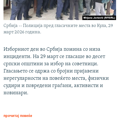
Србија -- Полиција пред гласачките места во Кула, 29
март 2026 година.
Изборниот ден во Србија помина со низа
инциденти. На 29 март се гласаше во десет
српски општини за избор на советници.
Гласањето се одржа со бројни пријавени
нерегуларности на повеќето места, физички
судири и повредени граѓани, активисти и
новинари.
прочитај повеќе