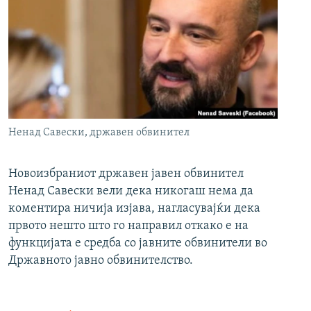
Ненад Савески, државен обвинител
Новоизбраниот државен јавен обвинител
Ненад Савески вели дека никогаш нема да
коментира ничија изјава, нагласувајќи дека
првото нешто што го направил откако е на
функцијата е средба со јавните обвинители во
Државното јавно обвинителство.