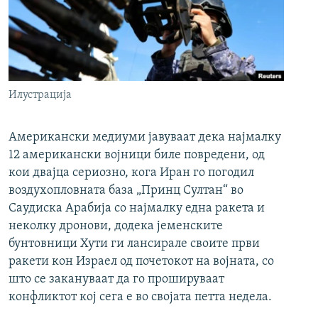
Илустрација
Американски медиуми јавуваат дека најмалку
12 американски војници биле повредени, од
кои двајца сериозно, кога Иран го погодил
воздухопловната база „Принц Султан“ во
Саудиска Арабија со најмалку една ракета и
неколку дронови, додека јеменските
бунтовници Хути ги лансирале своите први
ракети кон Израел од почетокот на војната, со
што се закануваат да го прошируваат
конфликтот кој сега е во својата петта недела.