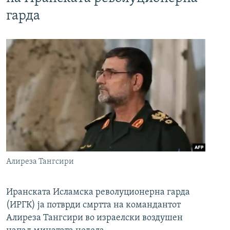
гарда
Алиреза Тангсири
Иранската Исламска револуционерна гарда
(ИРГК) ја потврди смртта на командантот
Алиреза Тангсири во израелски воздушен