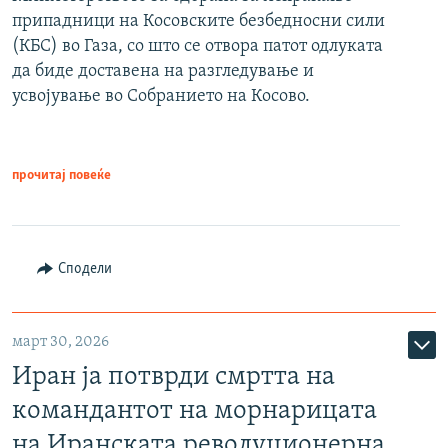
припадници на Косовските безбедносни сили
(КБС) во Газа, со што се отвора патот одлуката
да биде доставена на разгледување и
усвојување во Собранието на Косово.
прочитај повеќе
Сподели
март 30, 2026
Иран ја потврди смртта на
командантот на морнарицата
на Иранската револуционерна