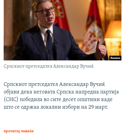
Српскиот претседател Александар Вучиќ
Српскиот претседател Александар Вучиќ
објави дека неговата Српска напредна партија
(СНС) победила во сите десет општини каде
што се одржаа локални избори на 29 март.
прочитај повеќе