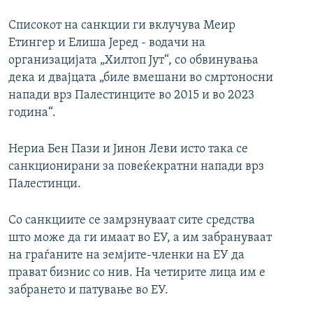
Списокот на санкции ги вклучува Меир
Етингер и Елиша Јеред - водачи на
организацијата „Хилтоп Јут“, со обвинувања
дека и двајцата „биле вмешани во смртоносни
напади врз Палестинците во 2015 и во 2023
година“.
Нериа Бен Пази и Јинон Леви исто така се
санкционирани за повеќекратни напади врз
Палестинци.
Со санкциите се замрзнуваат сите средства
што може да ги имаат во ЕУ, а им забрануваат
на граѓаните на земјите-членки на ЕУ да
прават бизнис со нив. На четирите лица им е
забрането и патување во ЕУ.