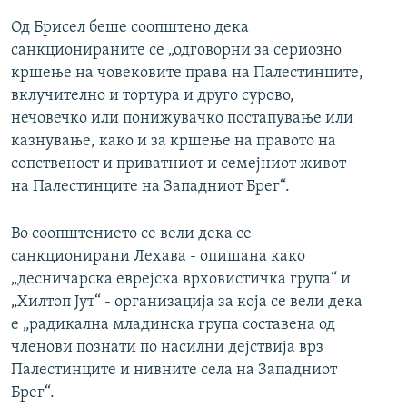
Од Брисел беше соопштено дека
санкционираните се „одговорни за сериозно
кршење на човековите права на Палестинците,
вклучително и тортура и друго сурово,
нечовечко или понижувачко постапување или
казнување, како и за кршење на правото на
сопственост и приватниот и семејниот живот
на Палестинците на Западниот Брег“.
Во соопштението се вели дека се
санкционирани Лехава - опишана како
„десничарска еврејска врховистичка група“ и
„Хилтоп Јут“ - организација за која се вели дека
е „радикална младинска група составена од
членови познати по насилни дејствија врз
Палестинците и нивните села на Западниот
Брег“.