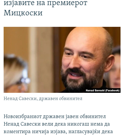
изјавите на премиерот
Мицкоски
Ненад Савески, државен обвинител
Новоизбраниот државен јавен обвинител
Ненад Савески вели дека никогаш нема да
коментира ничија изјава, нагласувајќи дека