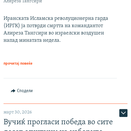
Алиреза Тангсири
Иранската Исламска револуционерна гарда
(ИРГК) ја потврди смртта на командантот
Алиреза Тангсири во израелски воздушен
напад минатата недела.
прочитај повеќе
Сподели
март 30, 2026
Вучиќ прогласи победа во сите