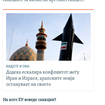
санкциите за насилство врз Палестинците.
ВИДЕТЕ И ОВА:
Додека ескалира конфликтот меѓу
Иран и Израел, арапските земји
остануваат на своето
На кого ЕУ воведе санкции?