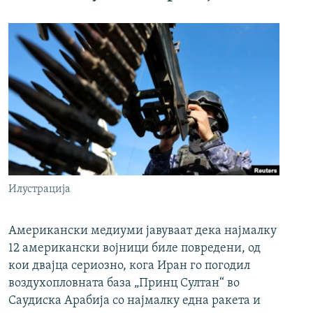
Илустрација
Американски медиуми јавуваат дека најмалку
12 американски војници биле повредени, од
кои двајца сериозно, кога Иран го погодил
воздухопловната база „Принц Султан“ во
Саудиска Арабија со најмалку една ракета и