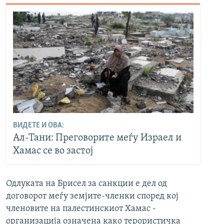
ВИДЕТЕ И ОВА:
Ал-Тани: Преговорите меѓу Израел и
Хамас се во застој
Одлуката на Брисел за санкции е дел од
договорот меѓу земјите-членки според кој
членовите на палестинскиот Хамас -
организација означена како терористичка