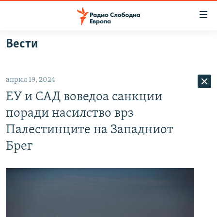
Достапни
линкови
Оди
Вести
на
МАКЕДОНИЈА
содржината
СВЕТ
Оди
април 19, 2024
ВИЗУЕЛНО
на
ЕУ и САД воведоа санкции
главната
ВЕСТИ
навигација
поради насилство врз
ШТО ТРЕБА ДА ЗНАЕТЕ
Премини
Палестинците на Западниот
на
ПРИЈАВИ СЕ ЗА ЊУЗЛЕТЕР
Брег
пребарување
ПОДКАСТ ЗОШТО?
СЛЕДЕТЕ НЕ