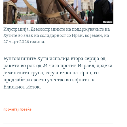
Илустрација, Демонстрациите на поддржувачите на
Хутите во знак на солидарност со Иран, во Јемен, на
27 март 2026 година.
Бунтовниците Хути испалија втора серија од
ракети во рок од 24 часа против Израел, додека
јеменската група, сојузничка на Иран, го
продлабочи своето учество во војната на
Блискиот Исток.
прочитај повеќе