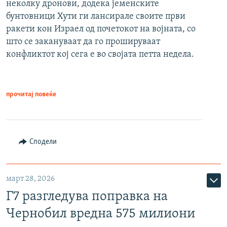
неколку дронови, додека јеменските
бунтовници Хути ги лансирале своите први
ракети кон Израел од почетокот на војната, со
што се закануваат да го прошируваат
конфликтот кој сега е во својата петта недела.
прочитај повеќе
Сподели
март 28, 2026
Г7 разгледува поправка на
Чернобил вредна 575 милиони