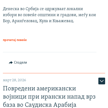
Денеска во Србија се одржуваат локални
избори во повеќе општини и градови, меѓу кои
Бор, Аранѓеловац, Кула и Књажевац.
прочитај повеќе
Сподели
март 28, 2026
Повредени американски
војници при ирански напад врз
база во Саудиска Арабија