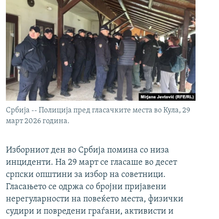
Србија -- Полиција пред гласачките места во Кула, 29
март 2026 година.
Изборниот ден во Србија помина со низа
инциденти. На 29 март се гласаше во десет
српски општини за избор на советници.
Гласањето се одржа со бројни пријавени
нерегуларности на повеќето места, физички
судири и повредени граѓани, активисти и