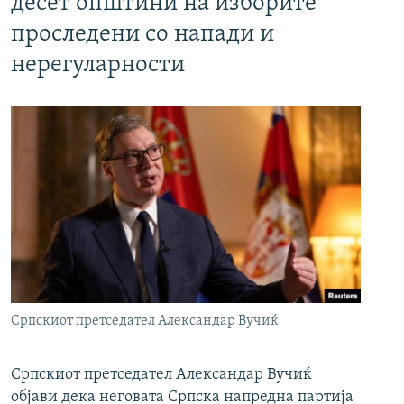
десет општини на изборите
проследени со напади и
нерегуларности
Српскиот претседател Александар Вучиќ
Српскиот претседател Александар Вучиќ
објави дека неговата Српска напредна партија