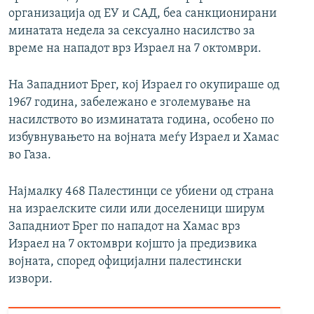
организација од ЕУ и САД, беа санкционирани
минатата недела за сексуално насилство за
време на нападот врз Израел на 7 октомври.
На Западниот Брег, кој Израел го окупираше од
1967 година, забележано е зголемување на
насилството во изминатата година, особено по
избувнувањето на војната меѓу Израел и Хамас
во Газа.
Најмалку 468 Палестинци се убиени од страна
на израелските сили или доселеници ширум
Западниот Брег по нападот на Хамас врз
Израел на 7 октомври којшто ја предизвика
војната, според официјални палестински
извори.