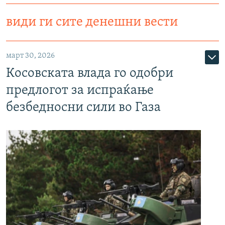
види ги сите денешни вести
март 30, 2026
Косовската влада го одобри
предлогот за испраќање
безбедносни сили во Газа