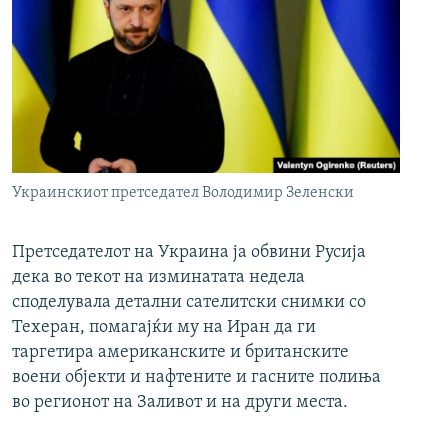
Украинскиот претседател Володимир Зеленски
Претседателот на Украина ја обвини Русија
дека во текот на изминатата недела
споделувала детални сателитски снимки со
Техеран, помагајќи му на Иран да ги
таргетира американските и британските
воени објекти и нафтените и гасните полиња
во регионот на Заливот и на други места.