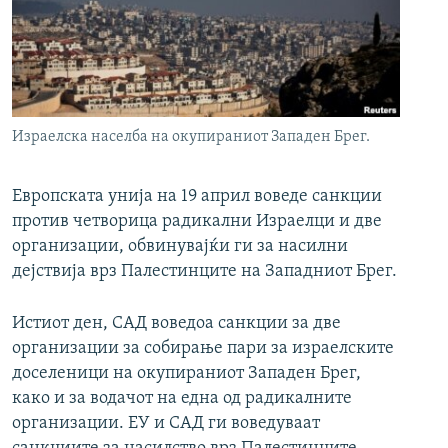
РСЕ веб страници
Израелска населба на окупираниот Западен Брег.
Европската унија на 19 април воведе санкции
против четворица радикални Израелци и две
организации, обвинувајќи ги за насилни
дејствија врз Палестинците на Западниот Брег.
Истиот ден, САД воведоа санкции за две
организации за собирање пари за израелските
доселеници на окупираниот Западен Брег,
како и за водачот на една од радикалните
организации. ЕУ и САД ги воведуваат