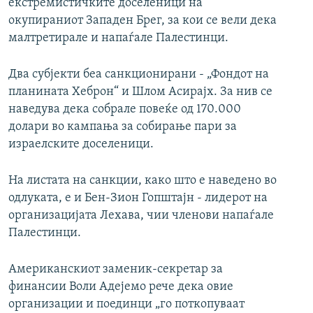
екстремистичките доселеници на
окупираниот Западен Брег, за кои се вели дека
малтретирале и напаѓале Палестинци.
Два субјекти беа санкционирани - „Фондот на
планината Хеброн“ и Шлом Асирајх. За нив се
наведува дека собрале повеќе од 170.000
долари во кампања за собирање пари за
израелските доселеници.
На листата на санкции, како што е наведено во
одлуката, е и Бен-Зион Гопштајн - лидерот на
организацијата Лехава, чии членови напаѓале
Палестинци.
Американскиот заменик-секретар за
финансии Воли Адејемо рече дека овие
организации и поединци „го поткопуваат