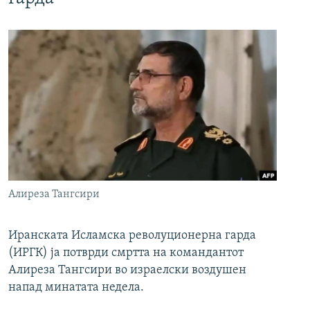
Алиреза Тангсири
Иранската Исламска револуционерна гарда
(ИРГК) ја потврди смртта на командантот
Алиреза Тангсири во израелски воздушен
напад минатата недела.