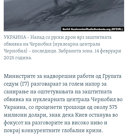
УКРАИНА – Напад со руски дрон врз заштитната
обвивка на Чернобил (нуклеарна централа
Чернобил) – последици. Забранета зона. 14 февруари
2025 година.
Министрите за надворешни работи од Групата
седум (Г7) разговараат за голем напор за
санирање на оштетувањата на заштитната
обвивка на нуклеарната централа Чернобил во
Украина, со проценети трошоци од околу 575
милиони долари, знак дека Киев останува во
фокусот на разговорите на високо ниво и
покрај конкурентните глобални кризи.