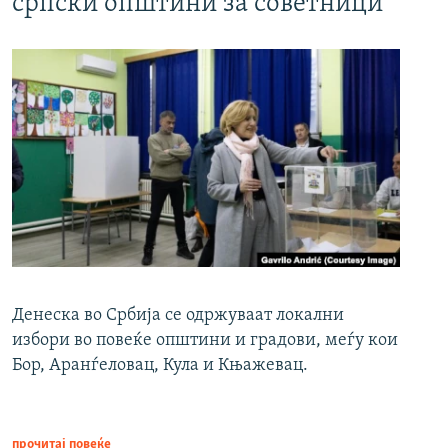
српски општини за советници
Денеска во Србија се одржуваат локални
избори во повеќе општини и градови, меѓу кои
Бор, Аранѓеловац, Кула и Књажевац.
прочитај повеќе