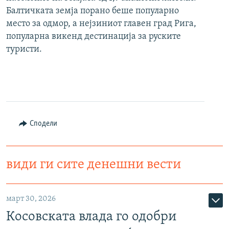
Балтичката земја порано беше популарно
место за одмор, а нејзиниот главен град Рига,
популарна викенд дестинација за руските
туристи.
Сподели
види ги сите денешни вести
март 30, 2026
Косовската влада го одобри