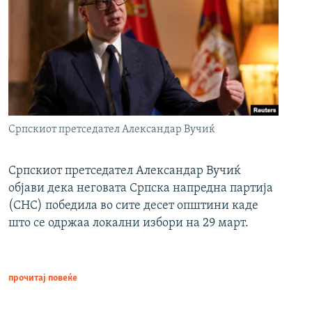
Српскиот претседател Александар Вучиќ
Српскиот претседател Александар Вучиќ
објави дека неговата Српска напредна партија
(СНС) победила во сите десет општини каде
што се одржаа локални избори на 29 март.
прочитај повеќе