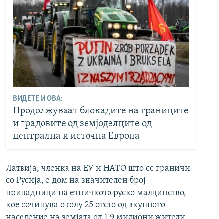
ВИДЕТЕ И ОВА:
Продолжуваат блокадите на границите
и градовите од земјоделците од
централна и источна Европа
Латвија, членка на ЕУ и НАТО што се граничи
со Русија, е дом на значителен број
припадници на етничкото руско малцинство,
кое сочинува околу 25 отсто од вкупното
население на земјата од 1,9 милиони жители.