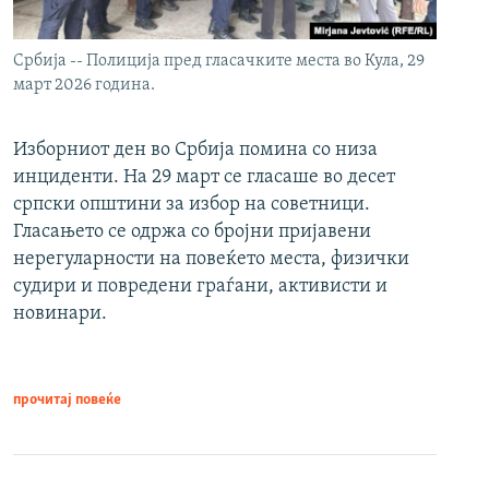
Србија -- Полиција пред гласачките места во Кула, 29
март 2026 година.
Изборниот ден во Србија помина со низа
инциденти. На 29 март се гласаше во десет
српски општини за избор на советници.
Гласањето се одржа со бројни пријавени
нерегуларности на повеќето места, физички
судири и повредени граѓани, активисти и
новинари.
прочитај повеќе