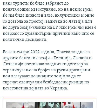
како туристи ќе биде забранет до
понатамошно известување, но на некои Руси
ќе им биде дозволен влез, вклучително и оние
со дозвола за престој, важечка во Латвија или
во друга земја-членка на ЕУ или Руси чиј влез е
поврзан со хуманитарни причини како што се
политички десиденти.
Во септември 2022 година, Полска заедно со
другите балтички земји - Естонија, Латвија и
Литванија постигнаа заеднички договор за
ограничување на бројот на руски државјани
кои влегуваат во нивните земји за да се
спречат евентуални безбедносни ризици по
почетокот на војната во Украина.