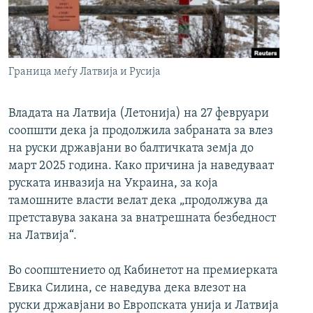
РСЕ веб страници
Граница меѓу Латвија и Русија
Владата на Латвија (Летонија) на 27 февруари
соопшти дека ја продолжила забраната за влез
на руски државјани во балтичката земја до
март 2025 година. Како причина ја наведуваат
руската инвазија на Украина, за која
тамошните власти велат дека „продолжува да
претставува закана за внатрешната безбедност
на Латвија“.
Во соопштението од Кабинетот на премиерката
Евика Силина, се наведува дека влезот на
руски државјани во Европската унија и Латвија