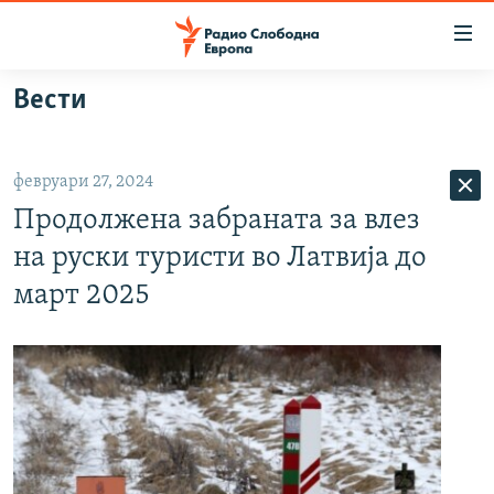
Достапни
линкови
Оди
Вести
на
МАКЕДОНИЈА
содржината
СВЕТ
Оди
февруари 27, 2024
ВИЗУЕЛНО
на
Продолжена забраната за влез
главната
ВЕСТИ
навигација
на руски туристи во Латвија до
ШТО ТРЕБА ДА ЗНАЕТЕ
Премини
март 2025
на
ПРИЈАВИ СЕ ЗА ЊУЗЛЕТЕР
пребарување
ПОДКАСТ ЗОШТО?
СЛЕДЕТЕ НЕ