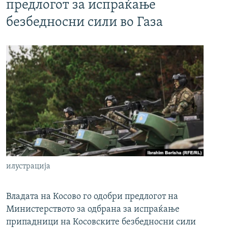
предлогот за испраќање
безбедносни сили во Газа
илустрација
Владата на Косово го одобри предлогот на
Министерството за одбрана за испраќање
припадници на Косовските безбедносни сили