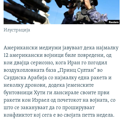
Илустрација
Американски медиуми јавуваат дека најмалку
12 американски војници биле повредени, од
кои двајца сериозно, кога Иран го погодил
воздухопловната база „Принц Султан“ во
Саудиска Арабија со најмалку една ракета и
неколку дронови, додека јеменските
бунтовници Хути ги лансирале своите први
ракети кон Израел од почетокот на војната, со
што се закануваат да го прошируваат
конфликтот кој сега е во својата петта недела.