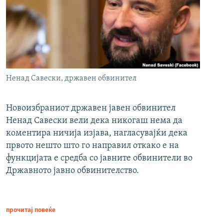
Ненад Савески, државен обвинител
Новоизбраниот државен јавен обвинител
Ненад Савески вели дека никогаш нема да
коментира ничија изјава, нагласувајќи дека
првото нешто што го направил откако е на
функцијата е средба со јавните обвинители во
Државното јавно обвинителство.
прочитај повеќе