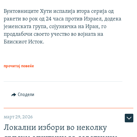
Бунтовниците Хути испалија втора серија од
ракети во рок од 24 часа против Израел, додека
јеменската група, сојузничка на Иран, го
продлабочи своето учество во војната на
Блискиот Исток.
прочитај повеќе
Сподели
март 29, 2026
Локални избори во неколку