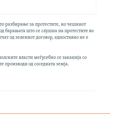
ето разбирање за протестите, но чешкиот
од барањата што се слушна на протестите во
чат од зелениот договор, едноставно не е
олските власти меѓусебно се заканија со
е производи од соседната земја.