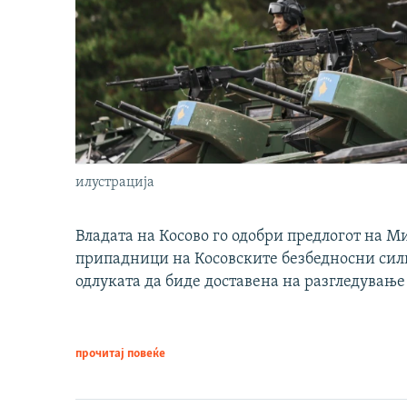
илустрација
Владата на Косово го одобри предлогот на М
припадници на Косовските безбедносни сили 
одлуката да биде доставена на разгледување
прочитај повеќе