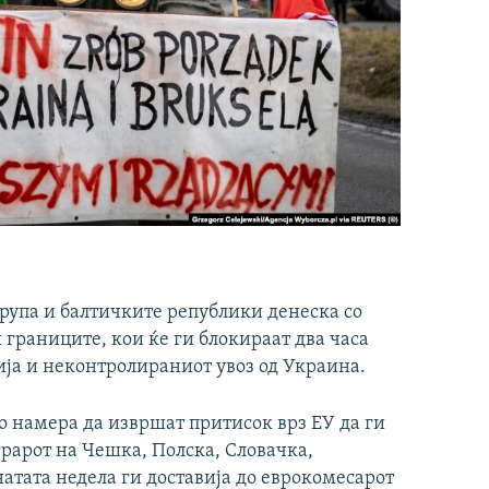
група и балтичките републики денеска со
 границите, кои ќе ги блокираат два часа
ија и неконтролираниот увоз од Украина.
о намера да извршат притисок врз ЕУ да ги
рарот на Чешка, Полска, Словачка,
натата недела ги доставија до еврокомесарот