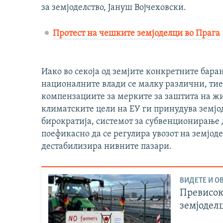
за земјоделство, Јануш Војчеховски.
Протест на чешките земјоделци во Прага
Иако во секоја од земјите конкретните бара
националните влади се малку различни, тие 
компензациите за мерките за заштита на жи
климатските цели на ЕУ ги принудува земјод
бирократија, системот за субвенционирање д
поефикасно да се регулира увозот на земјоде
дестабилизира нивните пазари.
ВИДЕТЕ И ОВ
Превисок
земјодел