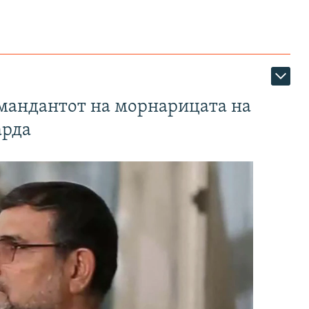
омандантот на морнарицата на
арда