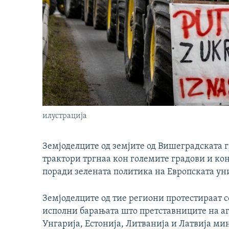
илустрација
Земјоделците од земјите од Вишеградската 
трактори тргнаа кон големите градови и кон
поради зелената политика на Европската ун
Земјоделците од тие региони протестираат с
исполни барањата што претставниците на аг
Унгарија, Естонија, Литванија и Латвија ми