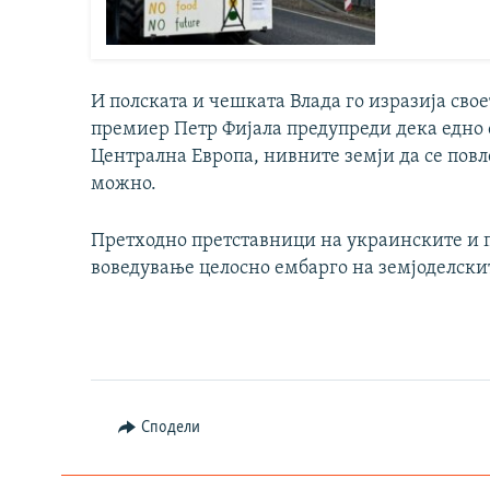
И полската и чешката Влада го изразија сво
премиер Петр Фијала предупреди дека едно 
Централна Европа, нивните земји да се повле
можно.
Претходно претставници на украинските и п
воведување целосно ембарго на земјоделскит
Сподели