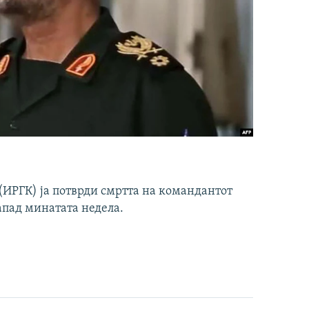
ИРГК) ја потврди смртта на командантот
апад минатата недела.