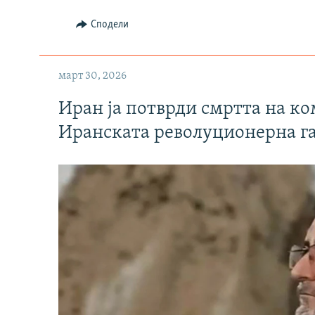
Сподели
март 30, 2026
Иран ја потврди смртта на к
Иранската револуционерна г