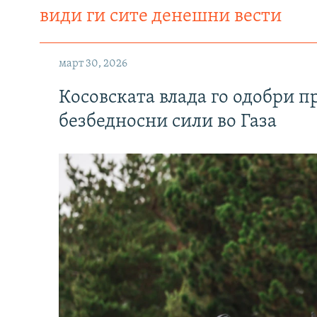
види ги сите денешни вести
март 30, 2026
Косовската влада го одобри п
безбедносни сили во Газа