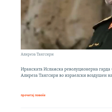
Алиреза Тангсири
Иранската Исламска револуционерна гарда (
Алиреза Тангсири во израелски воздушен н
прочитај повеќе