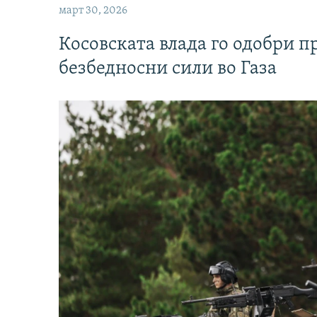
март 30, 2026
Косовската влада го одобри п
безбедносни сили во Газа