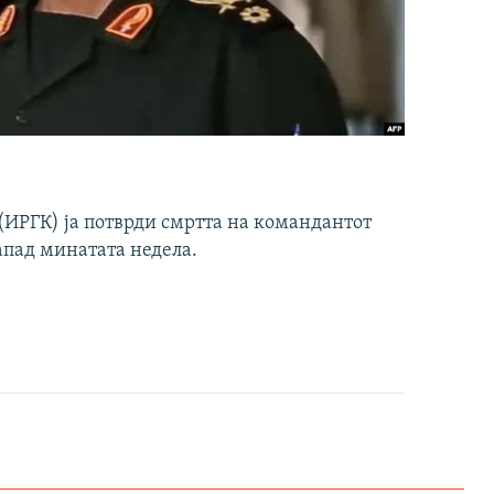
ИРГК) ја потврди смртта на командантот
апад минатата недела.