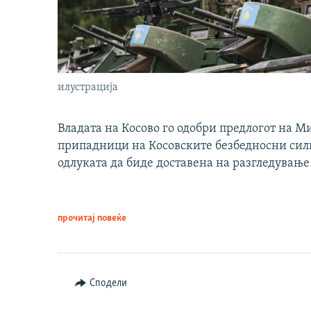
илустрација
Владата на Косово го одобри предлогот на М
припадници на Косовските безбедносни сили 
одлуката да биде доставена на разгледување
прочитај повеќе
Сподели