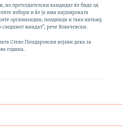
, но претседателски кандидат ќе биде од
тите избори и ќе ја има најшироката
ите организации, поединци и така натаму,
о следниот мандат“, рече Ковачевски.
ата Стево Пендаровски изјави дека за
ва година.