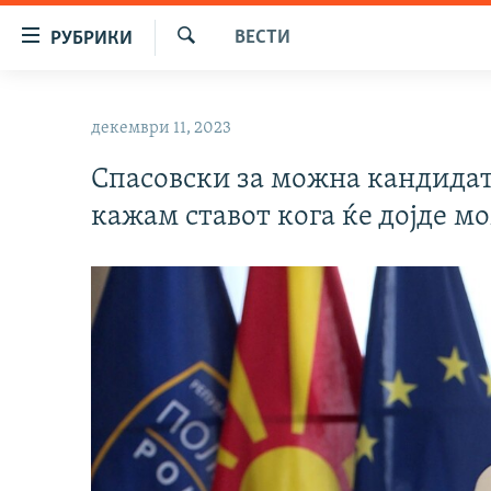
Достапни
ВЕСТИ
РУБРИКИ
линкови
Барај
Оди
МАКЕДОНИЈА
на
декември 11, 2023
СВЕТ
содржината
Оди
Спасовски за можна кандидату
ВИЗУЕЛНО
на
кажам ставот кога ќе дојде м
ВЕСТИ
главната
навигација
ШТО ТРЕБА ДА ЗНАЕТЕ
Премини
ПРИЈАВИ СЕ ЗА ЊУЗЛЕТЕР
на
пребарување
ПОДКАСТ ЗОШТО?