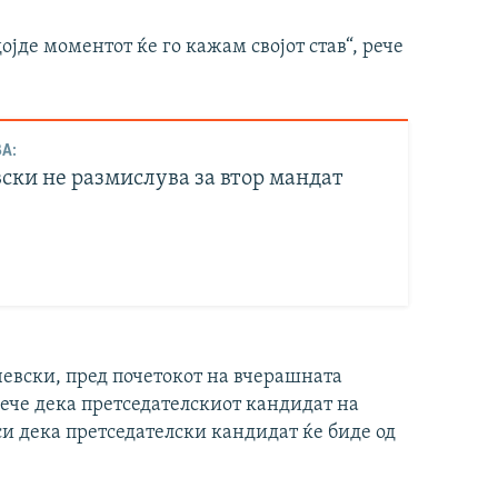
дојде моментот ќе го кажам својот став“, рече
А:
ски не размислува за втор мандат
вски, пред почетокот на вчерашната
рече дека претседателскиот кандидат на
и дека претседателски кандидат ќе биде од