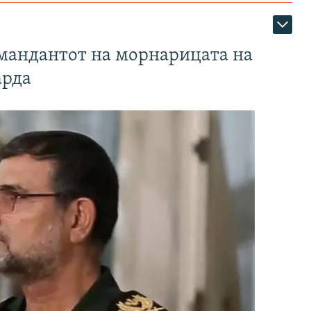
омандантот на морнарицата на
арда