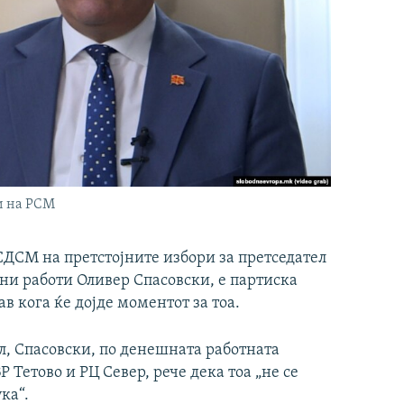
и на РСМ
ДСМ на претстојните избори за претседател
ни работи Оливер Спасовски, е партиска
тав кога ќе дојде моментот за тоа.
л, Спасовски, по денешната работната
 Тетово и РЦ Север, рече дека тоа „не се
ка“.