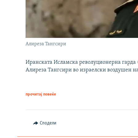
Алиреза Тангсири
Иранската Исламска револуционерна гарда (
Алиреза Тангсири во израелски воздушен н
прочитај повеќе
Сподели