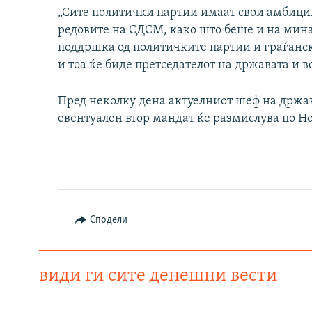
„Сите политички партии имаат свои амбиции
редовите на СДСМ, како што беше и на мина
поддршка од политичките партии и граѓанск
и тоа ќе биде претседателот на државата и в
Пред неколку дена актуелниот шеф на држав
евентуален втор мандат ќе размислува по Но
Сподели
види ги сите денешни вести