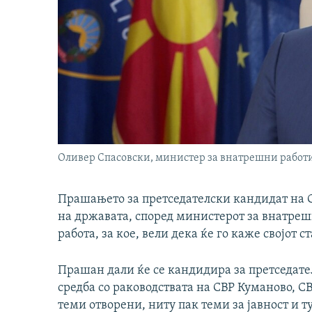
Оливер Спасовски, министер за внатрешни работ
Прашањето за претседателски кандидат на С
на државата, според министерот за внатреш
работа, за кое, вели дека ќе го каже својот с
Прашан дали ќе се кандидира за претседате
средба со раководствата на СВР Куманово, СВР
теми отворени, ниту пак теми за јавност и ту