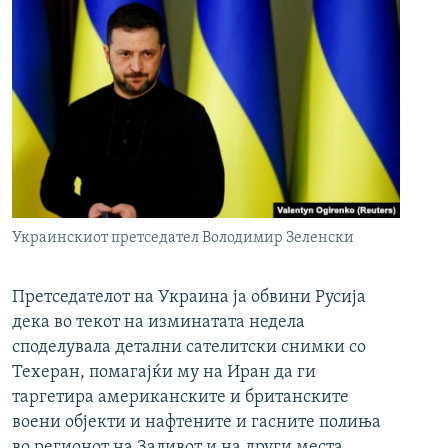
Украинскиот претседател Володимир Зеленски
Претседателот на Украина ја обвини Русија
дека во текот на изминатата недела
споделувала детални сателитски снимки со
Техеран, помагајќи му на Иран да ги
таргетира американските и британските
воени објекти и нафтените и гасните полиња
во регионот на Заливот и на други места.