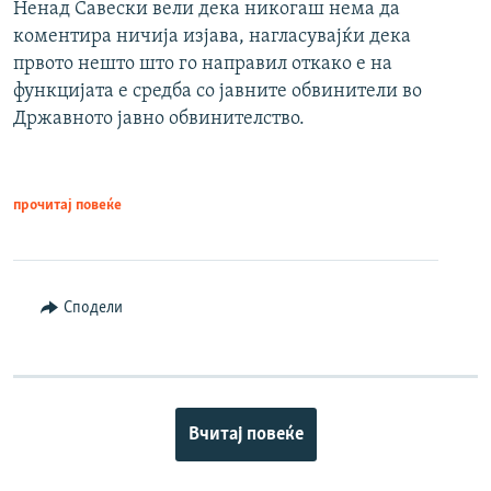
Ненад Савески вели дека никогаш нема да
коментира ничија изјава, нагласувајќи дека
првото нешто што го направил откако е на
функцијата е средба со јавните обвинители во
Државното јавно обвинителство.
прочитај повеќе
Сподели
Вчитај повеќе