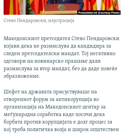
РСЕ веб страници
Стево Пендаровски, илустрација
Македонскиот претседател Стево Пендаровски
изјави дека не размислува да кандидира за
следен претседателски мандат. Тој негативно
одговори на новинарско прашање дали
размислува за втор мандат, без да даде повеќе
образложение.
Шефот на државата присуствуваше на
отворениот форум за антикорупција во
организација на Македонскиот центар за
меѓународна соработка каде посочи дека
борбата против корупцијата е долг процес за
кој треба политичка волја и широк општествен