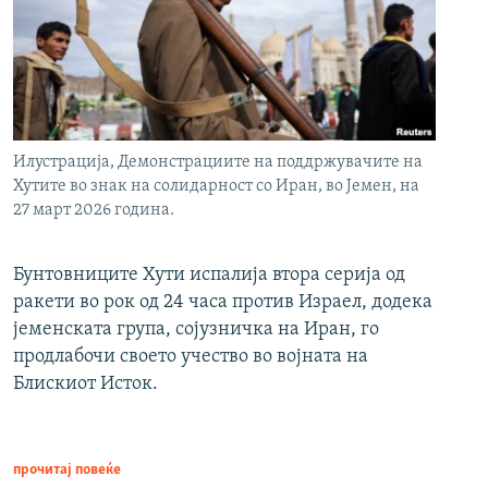
Илустрација, Демонстрациите на поддржувачите на
Хутите во знак на солидарност со Иран, во Јемен, на
27 март 2026 година.
Бунтовниците Хути испалија втора серија од
ракети во рок од 24 часа против Израел, додека
јеменската група, сојузничка на Иран, го
продлабочи своето учество во војната на
Блискиот Исток.
прочитај повеќе