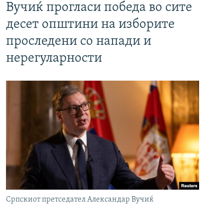
Вучиќ прогласи победа во сите
десет општини на изборите
проследени со напади и
нерегуларности
Српскиот претседател Александар Вучиќ