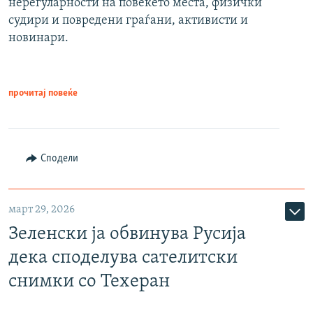
нерегуларности на повеќето места, физички
судири и повредени граѓани, активисти и
новинари.
прочитај повеќе
Сподели
март 29, 2026
Зеленски ја обвинува Русија
дека споделува сателитски
снимки со Техеран