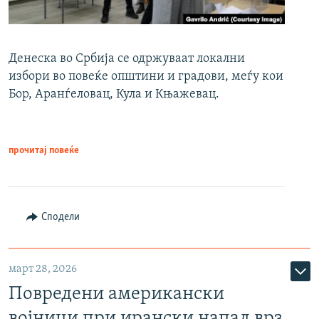
Денеска во Србија се одржуваат локални
избори во повеќе општини и градови, меѓу кои
Бор, Аранѓеловац, Кула и Књажевац.
прочитај повеќе
Сподели
март 28, 2026
Повредени американски
војници при ирански напад врз