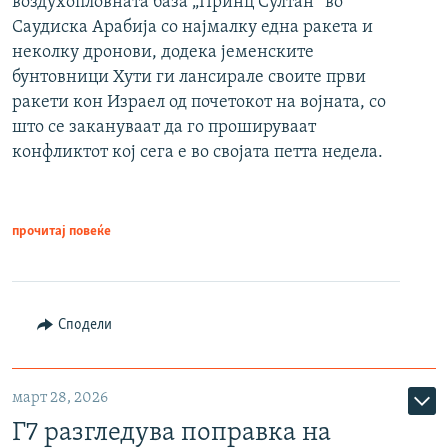
воздухопловната база „Принц Султан“ во
Саудиска Арабија со најмалку една ракета и
неколку дронови, додека јеменските
бунтовници Хути ги лансирале своите први
ракети кон Израел од почетокот на војната, со
што се закануваат да го прошируваат
конфликтот кој сега е во својата петта недела.
прочитај повеќе
Сподели
март 28, 2026
Г7 разгледува поправка на