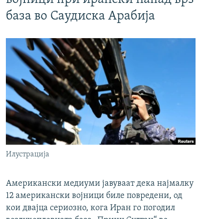
база во Саудиска Арабија
Илустрација
Американски медиуми јавуваат дека најмалку
12 американски војници биле повредени, од
кои двајца сериозно, кога Иран го погодил