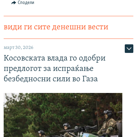
Сподели
види ги сите денешни вести
март 30, 2026
Косовската влада го одобри
предлогот за испраќање
безбедносни сили во Газа