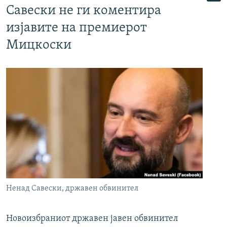
Савески не ги коментира
изјавите на премиерот
Мицкоски
Ненад Савески, државен обвинител
Новоизбраниот државен јавен обвинител