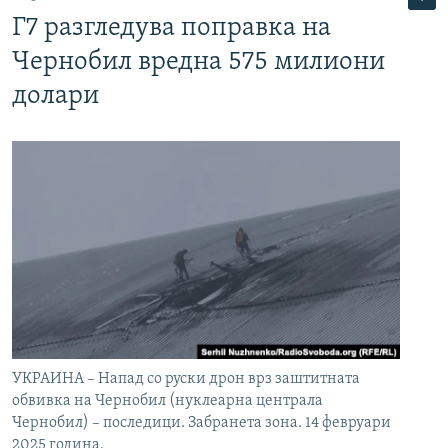
Г7 разгледува поправка на
Чернобил вредна 575 милиони
долари
УКРАИНА – Напад со руски дрон врз заштитната
обвивка на Чернобил (нуклеарна централа
Чернобил) – последици. Забранета зона. 14 февруари
2025 година.