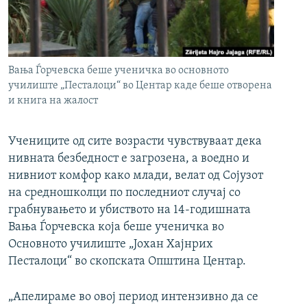
РСЕ веб страници
Вања Ѓорчевска беше ученичка во основното
училиште „Песталоци“ во Центар каде беше отворена
и книга на жалост
Учениците од сите возрасти чувствуваат дека
нивната безбедност е загрозена, а воедно и
нивниот комфор како млади, велат од Сојузот
на средношколци по последниот случај со
грабнувањето и убиството на 14-годишната
Вања Ѓорчевска која беше ученичка во
Основното училиште „Јохан Хајнрих
Песталоци“ во скопската Општина Центар.
„Апелираме во овој период интензивно да се