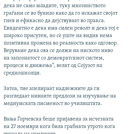
дека не само младите, туку мнозинството
граѓани се во бунило како да го искажат својот
гнев и ефикасно да дејствуваат во пракса.
Евидентно е дека има силен револт и дека тој е
широко присутен, но сè уште на видик нема
позитивна промена во реалноста како одговор.
Веруваме дека ова се должи на ниското ниво
на запознатост со демократскиот систем,
процеси и движења“, велат од Сојузот на
средношколци.
Затоа, тие апелираат надлежните да ги
разгледаат нивните предлози за изучување на
медиумската писменост во училиштата.
Вања Ѓорчевска беше пријавена за исчезната
на 27 ноември кога била грабната утрото кога