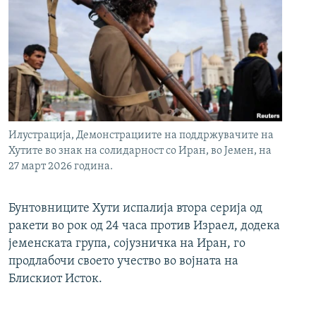
Илустрација, Демонстрациите на поддржувачите на
Хутите во знак на солидарност со Иран, во Јемен, на
27 март 2026 година.
Бунтовниците Хути испалија втора серија од
ракети во рок од 24 часа против Израел, додека
јеменската група, сојузничка на Иран, го
продлабочи своето учество во војната на
Блискиот Исток.