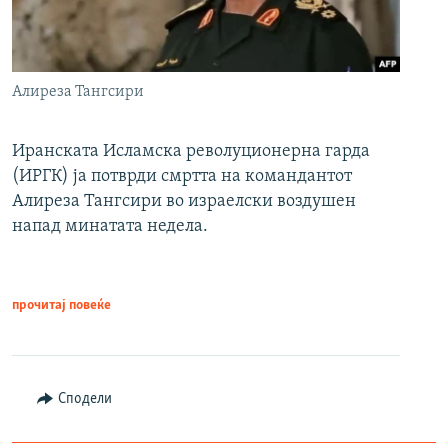
Алиреза Тангсири
Иранската Исламска револуционерна гарда
(ИРГК) ја потврди смртта на командантот
Алиреза Тангсири во израелски воздушен
напад минатата недела.
прочитај повеќе
Сподели