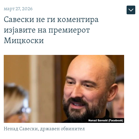
март 27, 2026
Савески не ги коментира
изјавите на премиерот
Мицкоски
Ненад Савески, државен обвинител