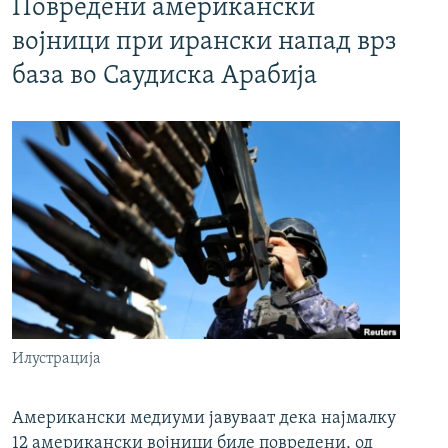
Повредени американски
војници при ирански напад врз
база во Саудиска Арабија
Илустрација
Американски медиуми јавуваат дека најмалку
12 американски војници биле повредени, од