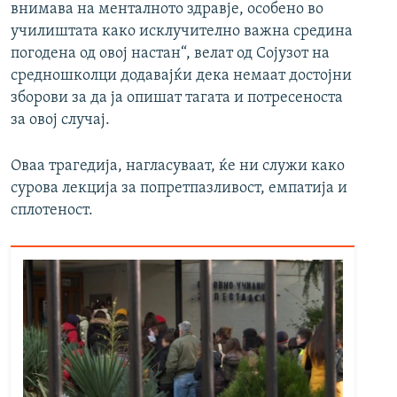
внимава на менталното здравје, особено во
училиштата како исклучително важна средина
погодена од овој настан“, велат од Сојузот на
средношколци додавајќи дека немаат достојни
зборови за да ја опишат тагата и потресеноста
за овој случај.
Оваа трагедија, нагласуваат, ќе ни служи како
сурова лекција за попретпазливост, емпатија и
сплотеност.