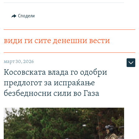
Сподели
види ги сите денешни вести
март 30, 2026
Косовската влада го одобри
предлогот за испраќање
безбедносни сили во Газа