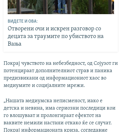
ВИДЕТЕ И ОВА:
Отворени очи и искрен разговор со
децата за траумите по убиството на
Вања
Покрај чувството на небезбедност, од Сојузот ги
потенцираат дополнителниот страв и паника
предизвикани од информациониот хаос во
медиумите и социјалните мрежи.
„Нашата медиумска неписменост, иако е
детска и невина, има сериозни последици кои
го влошуваат и пролонгираат ефектот на
ваквите немили настани откако ќе се случат.
Покрај информационата криза, согледавме