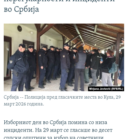
во Србија
Србија -- Полиција пред гласачките места во Кула, 29
март 2026 година.
Изборниот ден во Србија помина со низа
инциденти. На 29 март се гласаше во десет
српски општини за избор на советници.