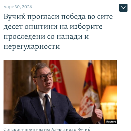
март 30, 2026
Вучиќ прогласи победа во сите
десет општини на изборите
проследени со напади и
нерегуларности
Српскиот претседател Александар Вучиќ