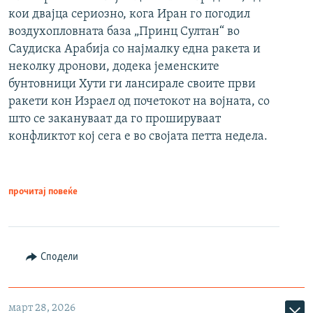
кои двајца сериозно, кога Иран го погодил
воздухопловната база „Принц Султан“ во
Саудиска Арабија со најмалку една ракета и
неколку дронови, додека јеменските
бунтовници Хути ги лансирале своите први
ракети кон Израел од почетокот на војната, со
што се закануваат да го прошируваат
конфликтот кој сега е во својата петта недела.
прочитај повеќе
Сподели
март 28, 2026