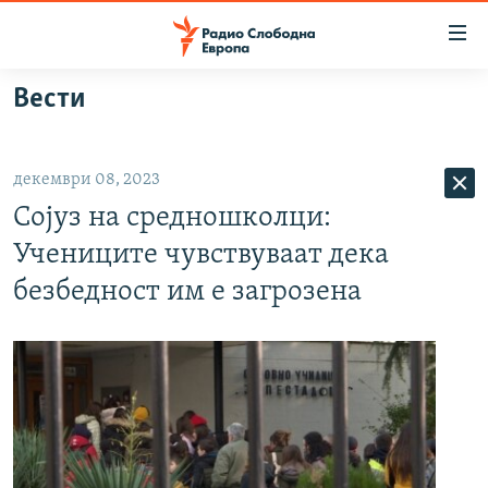
Достапни
линкови
Оди
Вести
на
МАКЕДОНИЈА
содржината
СВЕТ
Оди
декември 08, 2023
ВИЗУЕЛНО
на
Сојуз на средношколци:
главната
ВЕСТИ
навигација
Учениците чувствуваат дека
ШТО ТРЕБА ДА ЗНАЕТЕ
Премини
безбедност им е загрозена
на
ПРИЈАВИ СЕ ЗА ЊУЗЛЕТЕР
пребарување
ПОДКАСТ ЗОШТО?
СЛЕДЕТЕ НЕ