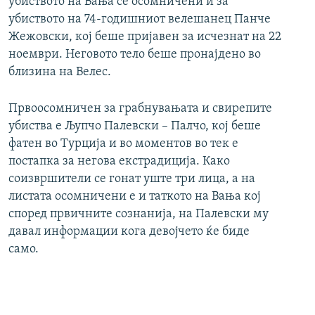
убиството на Вања се осомничени и за
убиството на 74-годишниот велешанец Панче
Жежовски, кој беше пријавен за исчезнат на 22
ноември. Неговото тело беше пронајдено во
близина на Велес.
Првоосомничен за грабнувањата и свирепите
убиства е Љупчо Палевски – Палчо, кој беше
фатен во Турција и во моментов во тек е
постапка за негова екстрадиција. Како
соизвршители се гонат уште три лица, а на
листата осомничени е и таткото на Вања кој
според првичните сознанија, на Палевски му
давал информации кога девојчето ќе биде
само.