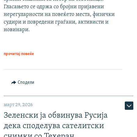
Гласањето се одржа со бројни пријавени
нерегуларности на повеќето места, физички
судири и повредени граѓани, активисти и
новинари.
прочитај повеќе
Сподели
март 29, 2026
Зеленски ја обвинува Русија
дека споделува сателитски
снимки со Техеран