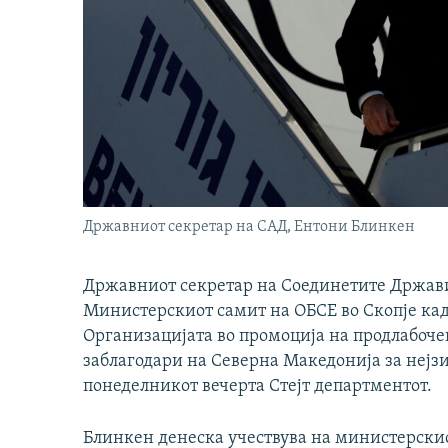
Државниот секретар на САД, Ентони Блинкен
Државниот секретар на Соединетите Држави
Министерскиот самит на ОБСЕ во Скопје каде
Организацијата во промоција на продлабочен
заблагодари на Северна Македонија за нејзи
понеделникот вечерта Стејт департментот.
Блинкен денеска учествува на министерскиот