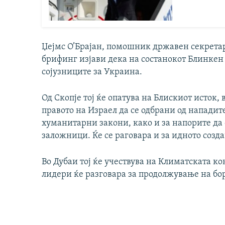
Џејмс О’Брајан, помошник државен секретар
брифинг изјави дека на состанокот Блинкен 
сојузниците за Украина.
Од Скопје тој ќе опатува на Блискиот исток, 
правото на Израел да се одбрани од напади
хуманитарни закони, како и за напорите да 
заложници. Ќе се раговара и за идното созд
Во Дубаи тој ќе учествува на Климатската к
лидери ќе разговара за продолжување на бо