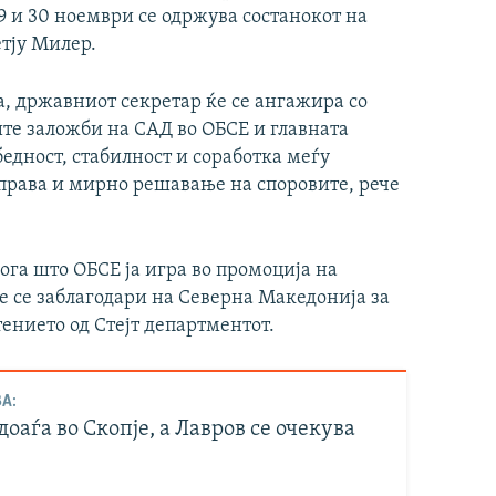
9 и 30 ноември се одржува состанокот на
тју Милер.
а, државниот секретар ќе се ангажира со
ите заложби на САД во ОБСЕ и главната
едност, стабилност и соработка меѓу
 права и мирно решавање на споровите, рече
лога што ОБСЕ ја игра во промоција на
е се заблагодари на Северна Македонија за
тението од Стејт департментот.
А:
оаѓа во Скопје, а Лавров се очекува