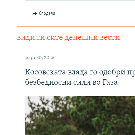
Сподели
види ги сите денешни вести
март 30, 2026
Косовската влада го одобри п
безбедносни сили во Газа