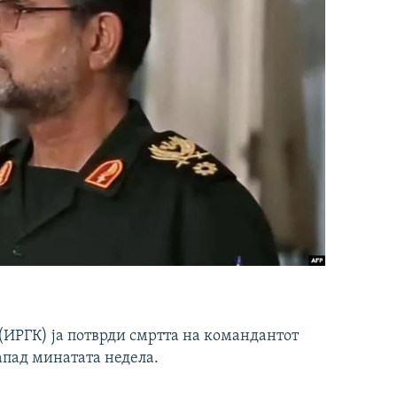
ИРГК) ја потврди смртта на командантот
апад минатата недела.