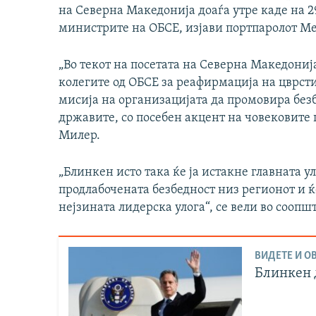
на Северна Македонија доаѓа утре каде на 2
министрите на ОБСЕ, изјави портпаролот Ме
„Во текот на посетата на Северна Македониј
колегите од ОБСЕ за реафирмација на цврст
мисија на организацијата да промовира безб
државите, со посебен акцент на човековите
Милер.
„Блинкен исто така ќе ја истакне главната у
продлабочената безбедност низ регионот и ќ
нејзината лидерска улога“, се вели во соопш
ВИДЕТЕ И ОВ
Блинкен д