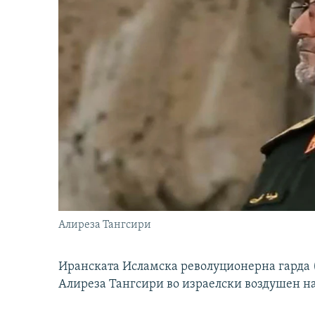
Алиреза Тангсири
Иранската Исламска револуционерна гарда (
Алиреза Тангсири во израелски воздушен н