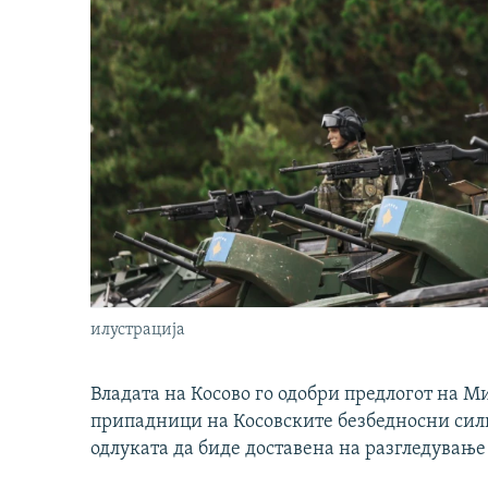
илустрација
Владата на Косово го одобри предлогот на М
припадници на Косовските безбедносни сили 
одлуката да биде доставена на разгледување