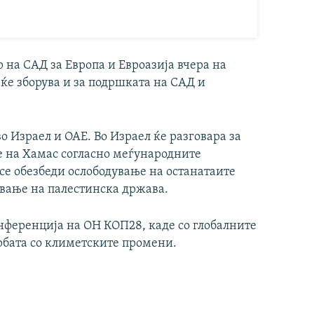
 на САД за Европа и Евроазија вчера на
ќе зборува и за подршката на САД и
во Израел и ОАЕ. Во Израел ќе разговара за
те на Хамас согласно меѓународните
се обезбеди ослободување на останатаите
авање на палестинска држава.
онференција на ОН КОП28, каде со глобалните
рбата со климетските промени.