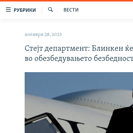
Достапни
ВЕСТИ
РУБРИКИ
линкови
Барај
Оди
МАКЕДОНИЈА
на
ноември 28, 2023
СВЕТ
содржината
Оди
Стејт департмент: Блинкен ќе
ВИЗУЕЛНО
на
во обезбедувањето безбедност
ВЕСТИ
главната
навигација
ШТО ТРЕБА ДА ЗНАЕТЕ
Премини
ПРИЈАВИ СЕ ЗА ЊУЗЛЕТЕР
на
пребарување
ПОДКАСТ ЗОШТО?