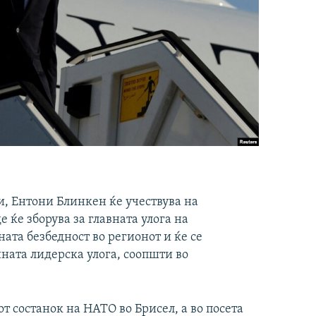
, Ентони Блинкен ќе учествува на
 ќе зборува за главната улога на
ата безбедност во регионот и ќе се
ната лидерска улога, соопшти во
 состанок на НАТО во Брисел, а во посета