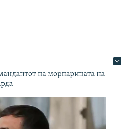
омандантот на морнарицата на
арда