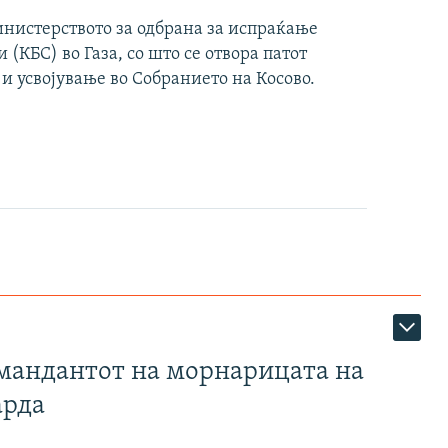
инистерството за одбрана за испраќање
(КБС) во Газа, со што се отвора патот
 и усвојување во Собранието на Косово.
омандантот на морнарицата на
арда