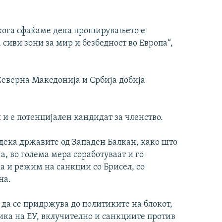
 кога сфаќаме дека проширувањето е
сиви зони за мир и безбедност во Европа“,
Северна Македонија и Србија добија
и е потенцијален кандидат за членство.
дека државите од Западен Балкан, како што
а, во голема мера соработуваат и го
 и режим на санкции со Брисел, со
на.
 да се придржува до политиките на блокот,
ка на ЕУ, вклучително и санкциите против