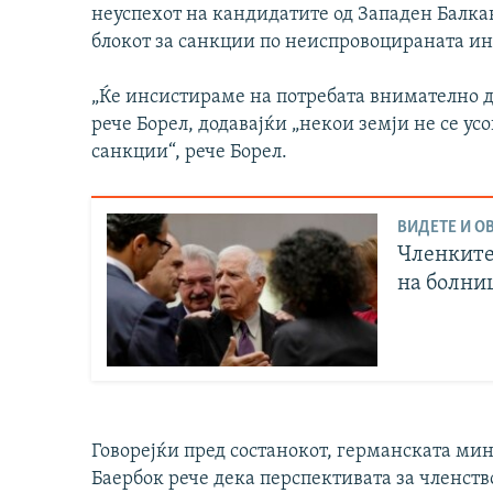
неуспехот на кандидатите од Западен Балкан
блокот за санкции по неиспровоцираната инв
„Ќе инсистираме на потребата внимателно д
рече Борел, додавајќи „некои земји не се у
санкции“, рече Борел.
ВИДЕТЕ И ОВ
Членките 
на болни
Говорејќи пред состанокот, германската ми
Баербок рече дека перспективата за членство