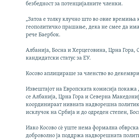
безбедност за потенцијалните членки.
„Затоа е толку клучно што во овие времиња
геополитичко прашање, дека не смее да има 
рече Баербок.
Албанија, Босна и Херцеговина, Црна Гора, 
кандидатски статус за ЕУ.
Косово аплицираше за членство во декември 
Извештајот на Европската комисија покажа 
се Албанија, Црна Гора и Северна Македониј
координираат нивната надворешна политика
исклучок на Србија и до одреден степен, Бос
Иако Косово сè уште нема формална обврска
доброволно ја поддржа надворешната полити