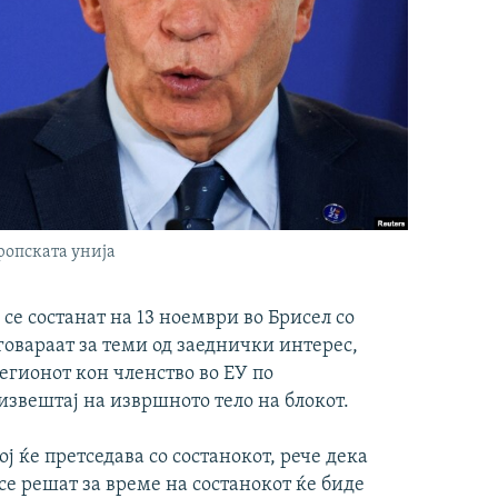
ропската унија
е состанат на 13 ноември во Брисел со
говараат за теми од заеднички интерес,
егионот кон членство во ЕУ по
звештај на извршното тело на блокот.
ј ќе претседава со состанокот, рече дека
се решат за време на состанокот ќе биде