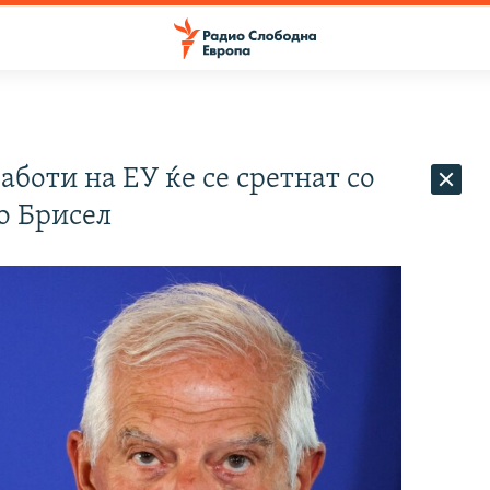
боти на ЕУ ќе се сретнат со
о Брисел