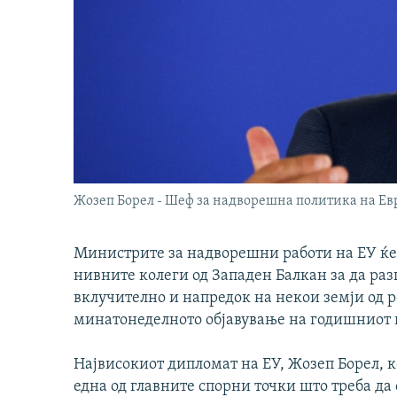
Жозеп Борел - Шеф за надворешна политика на Ев
Министрите за надворешни работи на ЕУ ќе с
нивните колеги од Западен Балкан за да раз
вклучително и напредок на некои земји од р
минатонеделното објавување на годишниот и
Највисокиот дипломат на ЕУ, Жозеп Борел, ко
една од главните спорни точки што треба да 