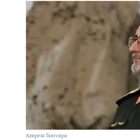
Алиреза Тангсири