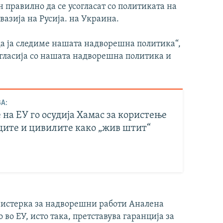
 правилно да се усогласат со политиката на
азија на Русија. на Украина.
а ја следиме нашата надворешна политика“,
согласија со нашата надворешна политика и
А:
на ЕУ го осудија Хамас за користење
ците и цивилите како „жив штит“
нистерка за надворешни работи Аналена
 во ЕУ, исто така, претставува гаранција за