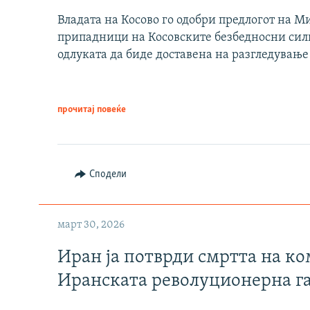
Владата на Косово го одобри предлогот на М
припадници на Косовските безбедносни сили 
одлуката да биде доставена на разгледување
прочитај повеќе
Сподели
март 30, 2026
Иран ја потврди смртта на к
Иранската револуционерна г