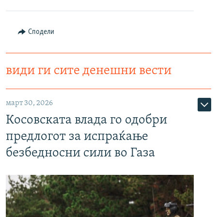
Сподели
види ги сите денешни вести
март 30, 2026
Косовската влада го одобри
предлогот за испраќање
безбедносни сили во Газа