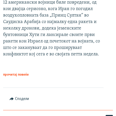
12 американски војници биле повредени, од
кои двајца сериозно, кога Иран го погодил
воздухопловната база „Принц Султан“ во
Саудиска Арабија со најмалку една ракета и
неколку дронови, додека јеменските
бунтовници Хути ги лансирале своите први
ракети кон Израел од почетокот на војната, со
што се закануваат да го прошируваат
конфликтот кој сега е во својата петта недела.
прочитај повеќе
Сподели