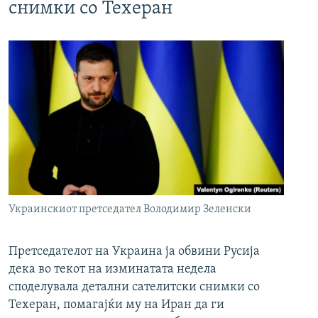
снимки со Техеран
Украинскиот претседател Володимир Зеленски
Претседателот на Украина ја обвини Русија
дека во текот на изминатата недела
споделувала детални сателитски снимки со
Техеран, помагајќи му на Иран да ги