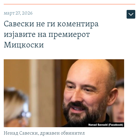
март 27, 2026
Савески не ги коментира
изјавите на премиерот
Мицкоски
Ненад Савески, државен обвинител