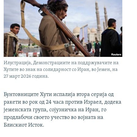
Илустрација, Демонстрациите на поддржувачите на
Хутите во знак на солидарност со Иран, во Јемен, на
27 март 2026 година.
Бунтовниците Хути испалија втора серија од
ракети во рок од 24 часа против Израел, додека
јеменската група, сојузничка на Иран, го
продлабочи своето учество во војната на
Блискиот Исток.