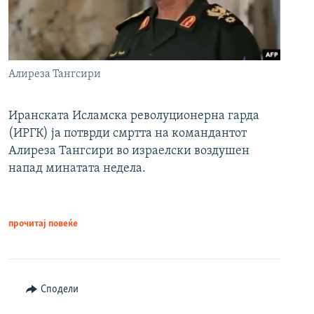
Алиреза Тангсири
Иранската Исламска револуционерна гарда
(ИРГК) ја потврди смртта на командантот
Алиреза Тангсири во израелски воздушен
напад минатата недела.
прочитај повеќе
Сподели