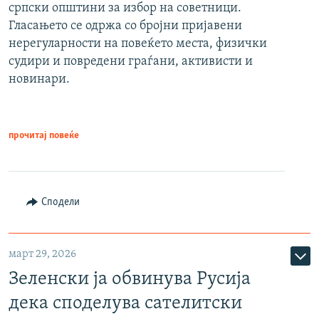
српски општини за избор на советници.
Гласањето се одржа со бројни пријавени
нерегуларности на повеќето места, физички
судири и повредени граѓани, активисти и
новинари.
прочитај повеќе
Сподели
март 29, 2026
Зеленски ја обвинува Русија
дека споделува сателитски