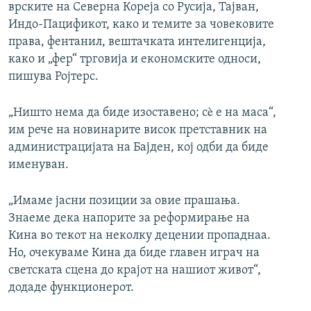
врските на Северна Кореја со Русија, Тајван,
Индо-Пацификот, како и темите за човековите
права, фентанил, вештачката интелигенција,
како и „фер“ трговија и економските односи,
пишува Ројтерс.
„Ништо нема да биде изоставено; сè е на маса“,
им рече на новинарите висок претставник на
администрацијата на Бајден, кој одби да биде
именуван.
„Имаме јасни позиции за овие прашања.
Знаеме дека напорите за реформирање на
Кина во текот на неколку децении пропаднаа.
Но, очекуваме Кина да биде главен играч на
светската сцена до крајот на нашиот живот“,
додаде функционерот.