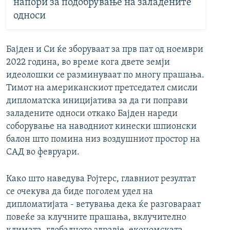
напори за подобрување на заладените
односи
Бајден и Си ќе зборуваат за прв пат од ноември
2022 година, во време кога двете земји
идеолошки се разминуваат по многу прашања.
Тимот на американскиот претседател смисли
дипломатска иницијатива за да ги поправи
заладените односи откако Бајден нареди
соборување на наводниот кинески шпионски
балон што помина низ воздушниот простор на
САД во февруари.
Како што наведува Ројтерс, главниот резултат
се очекува да биде поголем удел на
дипломатијата - ветувања дека ќе разговараат
повеќе за клучните прашања, вклучително