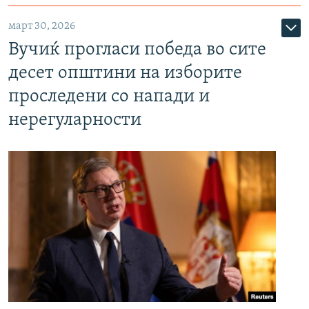
март 30, 2026
Вучиќ прогласи победа во сите
десет општини на изборите
проследени со напади и
нерегуларности