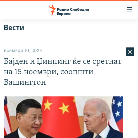
Достапни
линкови
Оди
Вести
на
МАКЕДОНИЈА
содржината
СВЕТ
Оди
ноември 10, 2023
ВИЗУЕЛНО
на
Бајден и Џинпинг ќе се сретнат
главната
ВЕСТИ
навигација
на 15 ноември, соопшти
ШТО ТРЕБА ДА ЗНАЕТЕ
Премини
Вашингтон
на
ПРИЈАВИ СЕ ЗА ЊУЗЛЕТЕР
пребарување
ПОДКАСТ ЗОШТО?
СЛЕДЕТЕ НЕ