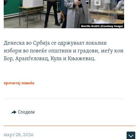
Денеска во Србија се одржуваат локални
избори во повеќе општини и градови, меѓу кои
Бор, Аранѓеловац, Кула и Књажевац.
прочитај повеќе
Сподели
март 28, 2026