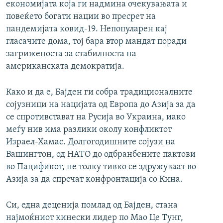
економијата која ги надмина очекувањата и
повеќето богати нации во пресрет на
пандемијата ковид-19. Непопуларен кај
гласачите дома, тој бара втор мандат поради
загриженоста за стабилноста на
американската демократија.
Како и да е, Бајден ги собра традиционалните
сојузници на нацијата од Европа до Азија за да
се спротивстават на Русија во Украина, иако
меѓу нив има разлики околу конфликтот
Израел-Хамас. Долгогодишните сојузи на
Вашингтон, од НАТО до одбранбените пактови
во Пацификот, не толку тивко се здружуваат во
Азија за да спречат конфронтација со Кина.
Си, една деценија помлад од Бајден, стана
најмоќниот кинески лидер по Мао Це Тунг,