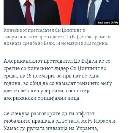
РСЕ веб страници
Кинескиот претседател Си Џинпинг и
американскиот претседател Џо Бајден за време на
нивната средба во Бали, 14 ноември 2022 година.
Американскиот претседател Џо Бајден ќе се
сретне со кинескиот лидер Си Џинпинг во
среда, на 15 ноември, за прв пат во една
година, во обид да се намалат тензиите меѓу
двете светски суперсили, соопштија
американски официјални лица.
Се очекува разговорите да ги опфатат
глобалните прашања од војната меѓу Израел и
Хамас до руската инвазија на Украина,