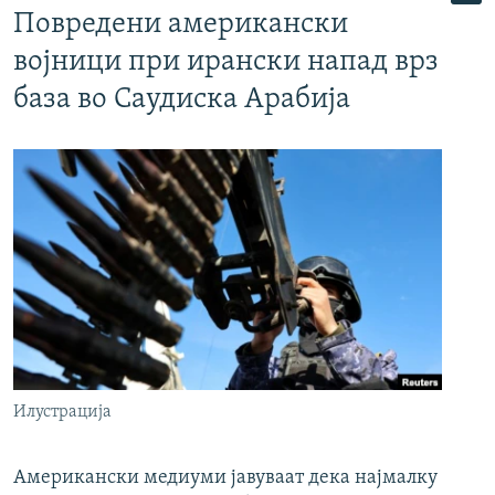
Повредени американски
војници при ирански напад врз
база во Саудиска Арабија
Илустрација
Американски медиуми јавуваат дека најмалку