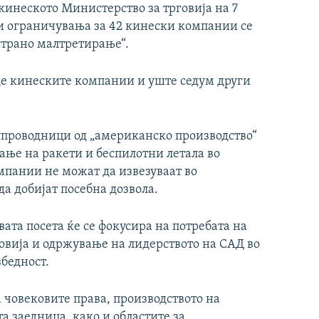
 кинеското Министерство за трговија на 7
 ограничувања за 42 кинески компании се
страно малтретирање“.
де кинеските компании и уште седум други
упроводници од „американско производство“
вање на ракети и беспилотни летала во
мпании не можат да извезуваат во
да добијат посебна дозвола.
та посета ќе се фокусира на потребата на
овија и одржување на лидерството на САД во
бедност.
за човековите права, производството на
а заедница, како и областите за