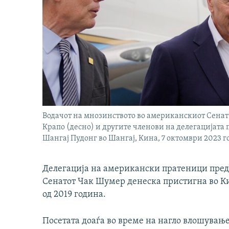
Водачот на мнозинството во американскиот Сенат
Крапо (десно) и другите членови на делегацијата
Шангај Пудонг во Шангај, Кина, 7 октомври 2023 г
Делегација на американски пратеници пред
Сенатот Чак Шумер денеска пристигна во Кин
од 2019 година.
Посетата доаѓа во време на нагло влошување