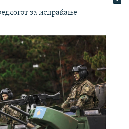
редлогот за испраќање