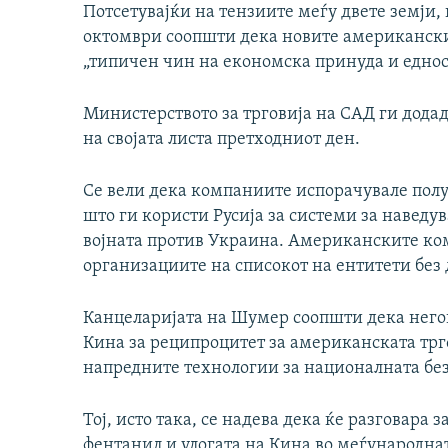
Потсетувајќи на тензиите меѓу двете земји,
октомври соопшти дека новите американски
„типичен чин на економска принуда и едно
Министерството за трговија на САД ги дода
на својата листа претходниот ден.
Се вели дека компаниите испорачувале пол
што ги користи Русија за системи за наведу
војната против Украина. Американските ко
организациите на списокот на ентитети без 
Канцеларијата на Шумер соопшти дека негова
Кина за реципроцитет за американската трг
напредните технологии за националната без
Тој, исто така, се надева дека ќе разговара 
фентанил и улогата на Кина во меѓународнат