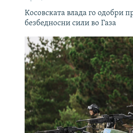
Косовската влада го одобри п
безбедносни сили во Газа