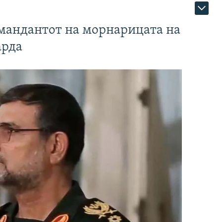
омандантот на морнарицата на
арда