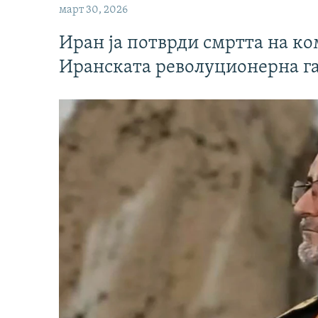
март 30, 2026
Иран ја потврди смртта на к
Иранската револуционерна г