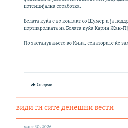
потенцијална соработка.
Белата куќа е во контакт со Шумер и ја подд
портпаролката на Белата куќа Карин Жан-Пје
По застанувањето во Кина, сенаторите ќе зам
Сподели
види ги сите денешни вести
март 30, 2026