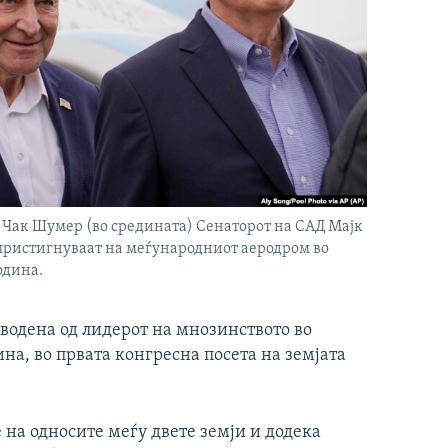
 Чак Шумер (во средината) Сенаторот на САД Мајк
 пристигнуваат на меѓународниот аеродром во
одина.
водена од лидерот на мнозинството во
а, во првата конгресна посета на земјата
 на односите меѓу двете земји и додека