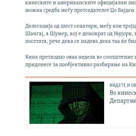
кинеските и американските официјални лица
можна средба меѓу претседателот Џо Бајден
Делегација од шест сенатори, меѓу кои трој
Шангај, а Шумер, кој е демократ од Њујорк,
посетата, рече дека се надева дека таа ќе б
Кина претходно оваа недела во соопштение н
придонесе за пообјективно разбирање на Ки
ВИДЕТЕ И ОВ
Во кинеск
Департме