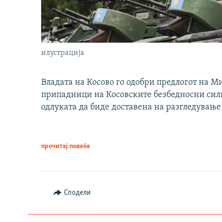
илустрација
Владата на Косово го одобри предлогот на М
припадници на Косовските безбедносни сили 
одлуката да биде доставена на разгледување
прочитај повеќе
Сподели