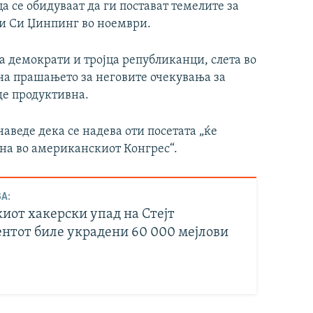
 се обидуваат да ги постават темелите за
 и Си Џинпинг во ноември.
ца демократи и тројца републиканци, слета во
 на прашањето за неговите очекувања за
иде продуктивна.
аведе дека се надева оти посетата „ќе
на во американскиот Конгрес“.
А:
иот хакерски упад на Стејт
нтот биле украдени 60 000 мејлови