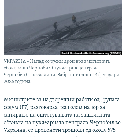
УКРАИНА – Напад со руски дрон врз заштитната
обвивка на Чернобил (нуклеарна централа
Чернобил) – последици. Забранета зона. 14 февруари
2025 година.
Министрите за надворешни работи од Групата
седум (Г7) разговараат за голем напор за
санирање на оштетувањата на заштитната
обвивка на нуклеарната централа Чернобил во
Украина, со проценети трошоци од околу 575