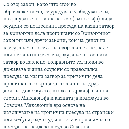
Со овој закон, како што стои во
образложението, се уредува ослободување од
извршување на казна затвор (амнестија) лица
осудени со правосилна пресуда на казна затвор
за кривични дела пропишани со Кривичниот
законик или други закони, кои на денот на
влегувањето во сила на овој закон започнале
или не започнале со издржување на казната
затвор во казнено-поправните установи во
државава и лица осудени со правосилна
пресуда на казна затвор за кривични дела
пропишани со кривични закони на друга
држава доколку сторителот е државјанин на
еверна Македонија и казната ја издржува во
Северна Македонија врз основа на
извршување на кривична пресуда на странски
или меѓународен суд и истата е признаена со
пресуда на надлежен суд во Северна