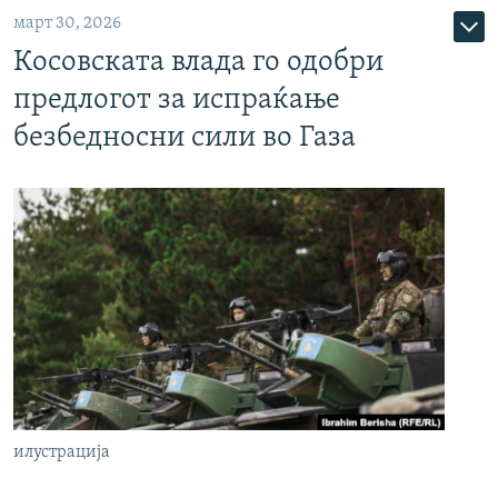
март 30, 2026
Косовската влада го одобри
предлогот за испраќање
безбедносни сили во Газа
илустрација