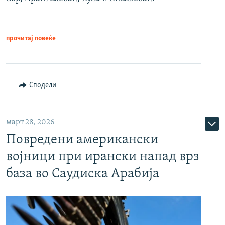
прочитај повеќе
Сподели
март 28, 2026
Повредени американски
војници при ирански напад врз
база во Саудиска Арабија