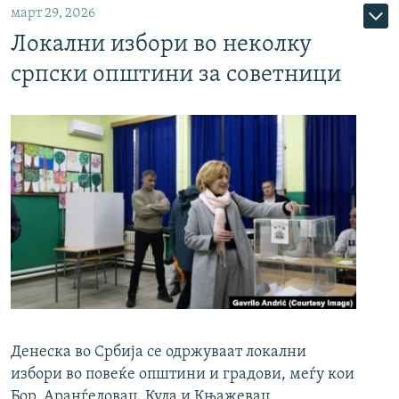
март 29, 2026
Локални избори во неколку
српски општини за советници
Денеска во Србија се одржуваат локални
избори во повеќе општини и градови, меѓу кои
Бор, Аранѓеловац, Кула и Књажевац.