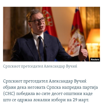
Српскиот претседател Александар Вучиќ
Српскиот претседател Александар Вучиќ
објави дека неговата Српска напредна партија
(СНС) победила во сите десет општини каде
што се одржаа локални избори на 29 март.