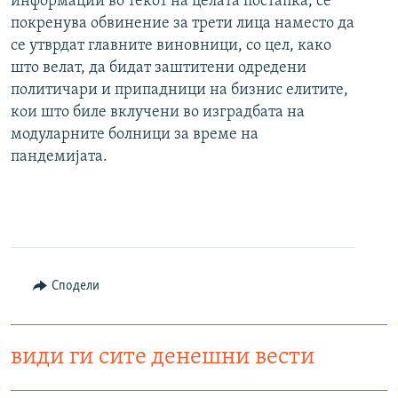
информации во текот на целата постапка, се
покренува обвинение за трети лица наместо да
се утврдат главните виновници, со цел, како
што велат, да бидат заштитени одредени
политичари и припадници на бизнис елитите,
кои што биле вклучени во изградбата на
модуларните болници за време на
пандемијата.
Сподели
види ги сите денешни вести