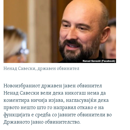
Ненад Савески, државен обвинител
Новоизбраниот државен јавен обвинител
Ненад Савески вели дека никогаш нема да
коментира ничија изјава, нагласувајќи дека
првото нешто што го направил откако е на
функцијата е средба со јавните обвинители во
Државното јавно обвинителство.