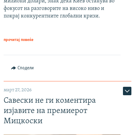
милиони долари, знак дека Киев останува во
фокусот на разговорите на високо ниво и
покрај конкурентните глобални кризи.
прочитај повеќе
Сподели
март 27, 2026
Савески не ги коментира
изјавите на премиерот
Мицкоски