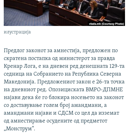
РСЕ веб страници
илустрација
Предлог законот за амнестија, предложен по
скратена постапка од министерот за правда
Кренар Лога, е на дневен ред денешната 129-та
седница на Собранието на Република Северна
Македонија. Предложениот закон е 26-та точка
на дневниот ред. Опозициската ВМРО-ДПМНЕ
најави дека ќе го блокира носењето на законот
со доставување голем број амандмани, а
амандмани најави и СДСМ со цел да изземат
од амнестирање осудените од предметот
„Монструм“.