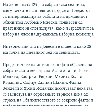
На денешната 129- та собраниска седница,
меѓу точките на дневниот ред се и Предлогот
за интерпелација за работата на државниот
обвинител Љубомир Јовески, поднесен од
пратеници од опозицијата, како и Предлогот за
избор на член на Државната изборна комисија
Интерпелацијата на Јовески е ставена како 28-
ма точка на дневниот ред на седницата.
Предлагачите на интерпелацијата објавена на
собраниската веб страна-Африм Гаши, Изет
Меџити, Кастриот Реџепи, Мерита Колчи
Коџаџику, Сафије Садики Шаини, Фадил
Зендели и Хусни Исмаили посочуваат дека таа
се засновува на сериозните тврдења дека од
страна на Обвинителството се сокриле факти и