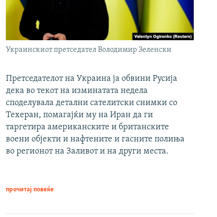
Украинскиот претседател Володимир Зеленски
Претседателот на Украина ја обвини Русија
дека во текот на изминатата недела
споделувала детални сателитски снимки со
Техеран, помагајќи му на Иран да ги
таргетира американските и британските
воени објекти и нафтените и гасните полиња
во регионот на Заливот и на други места.
прочитај повеќе