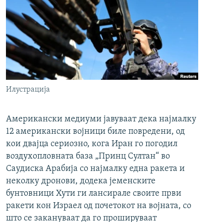
Илустрација
Американски медиуми јавуваат дека најмалку
12 американски војници биле повредени, од
кои двајца сериозно, кога Иран го погодил
воздухопловната база „Принц Султан“ во
Саудиска Арабија со најмалку една ракета и
неколку дронови, додека јеменските
бунтовници Хути ги лансирале своите први
ракети кон Израел од почетокот на војната, со
што се закануваат да го прошируваат