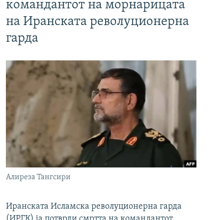
командантот на морнарицата
на Иранската револуционерна
гарда
Алиреза Тангсири
Иранската Исламска револуционерна гарда
(ИРГК) ја потврди смртта на командантот