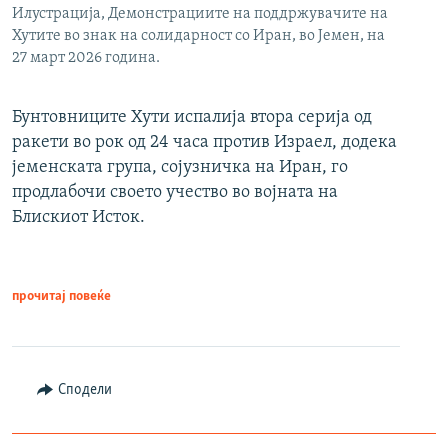
Илустрација, Демонстрациите на поддржувачите на
Хутите во знак на солидарност со Иран, во Јемен, на
27 март 2026 година.
Бунтовниците Хути испалија втора серија од
ракети во рок од 24 часа против Израел, додека
јеменската група, сојузничка на Иран, го
продлабочи своето учество во војната на
Блискиот Исток.
прочитај повеќе
Сподели