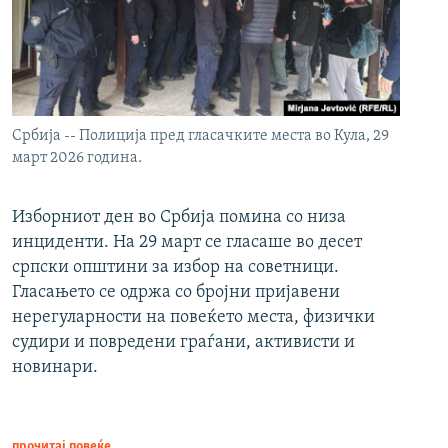
Србија -- Полиција пред гласачките места во Кула, 29
март 2026 година.
Изборниот ден во Србија помина со низа
инциденти. На 29 март се гласаше во десет
српски општини за избор на советници.
Гласањето се одржа со бројни пријавени
нерегуларности на повеќето места, физички
судири и повредени граѓани, активисти и
новинари.
прочитај повеќе