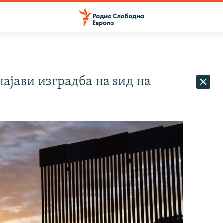
ајави изградба на ѕид на