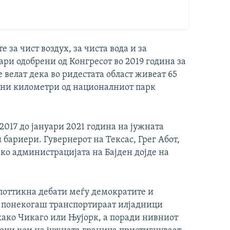
е за чист воздух, за чиста вода и за
ари одобрени од Конгресот во 2019 година за
велат дека во ридестата област живеат 65
атни километри од националниот парк
2017 до јануари 2021 година на јужната
бариери. Гувернерот на Тексас, Грег Абот,
ко администрацијата на Бајден дојде на
поттикна дебати меѓу демократите и
 понекогаш транспортираат илјадници
ако Чикаго или Њујорк, а поради нивниот