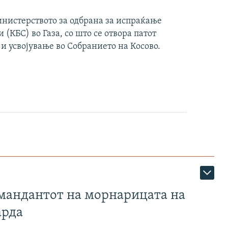
инистерството за одбрана за испраќање
(КБС) во Газа, со што се отвора патот
 и усвојување во Собранието на Косово.
омандантот на морнарицата на
арда