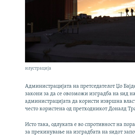
илустрација
Администрацијата на претседателот Џо Бајд
закони за да се овозможи изградба на ѕид на
администрацијата да користи извршна влас
често користена од претходникот Доналд Тр
Исто така, одлуката е во спротивност на пор
за прекинување на изградбата на ѕидот запо