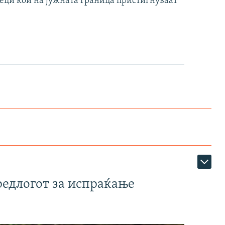
еци кои на јужната граница пристигнуваат
редлогот за испраќање