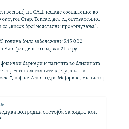
ен весник) на САД, издаде соопштение во
 округот Стар, Тексас, дел од оптоварениот
 со „висок број нелегални преминувања“.
23 година биле забележани 245 000
а Рио Гранде што содржи 21 округ.
на физички бариери и патишта во близината
се спречат нелегалните влегувања во
роект“, изјави Алехандро Мајоркас, министер
А:
едува вонредна состојба за ѕидот кон
?