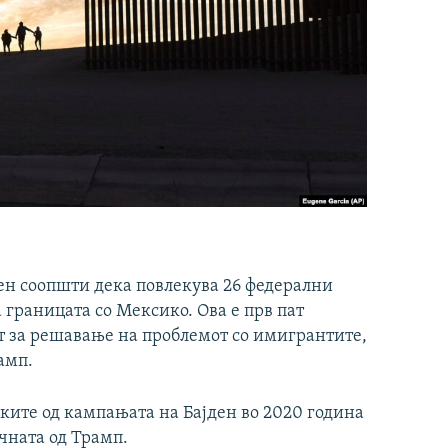
ен соопшти дека повлекува 26 федерални
 границата со Мексико. Ова е прв пат
т за решавање на проблемот со имигрантите,
амп.
аките од кампањата на Бајден во 2020 година
чната од Трамп.