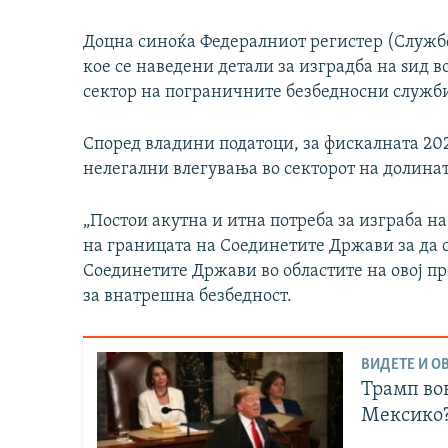
Доцна синоќа Федералниот регистер (Служб
кое се наведени детали за изградба на ѕид во
сектор на пограничните безбедносни служби
Според владини податоци, за фискалната 20
нелегални влегувања во секторот на долинат
„Постои акутна и итна потреба за изграба 
на границата на Соединетите Држави за да 
Соединетите Држави во областите на овој п
за внатрешна безбедност.
ВИДЕТЕ И ОВ
Трамп вов
Мексико