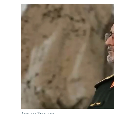
Алиреза Тангсири