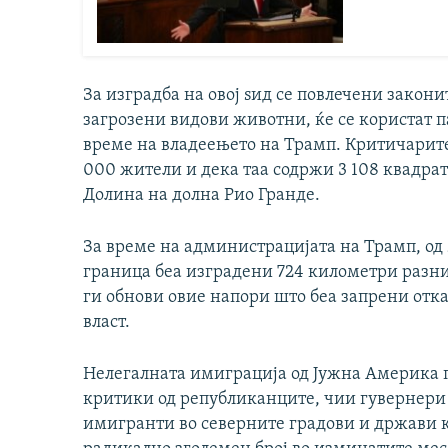
За изградба на овој ѕид се повлечени законит
загрозени видови животни, ќе се користат п
време на владеењето на Трамп. Критичарите 
000 жители и дека таа содржи 3 108 квадр
Долина на долна Рио Гранде.
За време на администрацијата на Трамп, од 
граница беа изградени 724 километри разни 
ги обнови овие напори што беа запрени отка
власт.
Нелегалната имиграција од Јужна Америка 
критики од републиканците, чии гувернери
имигранти во северните градови и држави к