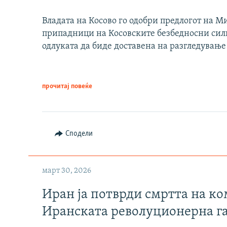
Владата на Косово го одобри предлогот на М
припадници на Косовските безбедносни сили 
одлуката да биде доставена на разгледување
прочитај повеќе
Сподели
март 30, 2026
Иран ја потврди смртта на к
Иранската револуционерна г