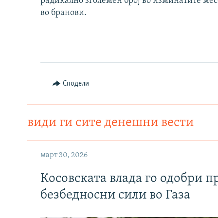
радикално зголемен број во изминатите мес
во бранови.
Сподели
види ги сите денешни вести
март 30, 2026
Косовската влада го одобри п
безбедносни сили во Газа