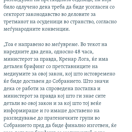
било одлучено дека треба да биде усогласен со
секторот законодавство во деловите за
третманот на осуденици во странство, согласно
меѓународните конвенции.
„Тоа е направено во меѓувреме. Во текот на
наредните два дена, односно 48 часа,
министерот за правда, Кренар Лога, ќе има
детален брифинг со претставниците на
медиумите за овој закон, кој што истовремено
ќе биде доставен до Собранието. Што значи
дека се работи за спроведена постапка и
министерот за правда кој што ги знае сите
детали во овој закон и за кој што тој веќе
информираше и го имаше доставено на
разгледување до пратеничките групи во
Собранието пред да биде финално изготвен, ќе