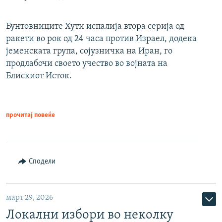
Бунтовниците Хути испалија втора серија од
ракети во рок од 24 часа против Израел, додека
јеменската група, сојузничка на Иран, го
продлабочи своето учество во војната на
Блискиот Исток.
прочитај повеќе
Сподели
март 29, 2026
Локални избори во неколку