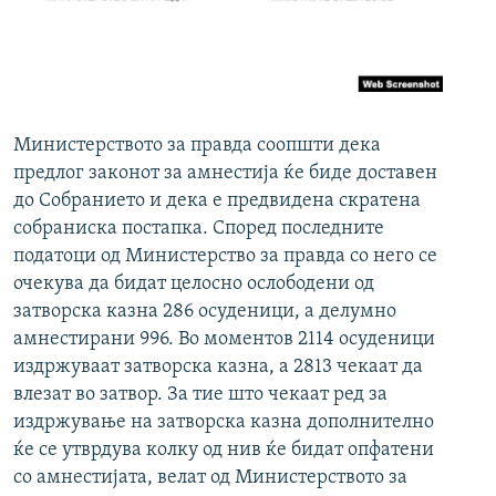
РСЕ веб страници
Министерството за правда соопшти дека
предлог законот за амнестија ќе биде доставен
до Собранието и дека е предвидена скратена
собраниска постапка. Според последните
податоци од Министерство за правда со него се
очекува да бидат целосно ослободени од
затворска казна 286 осуденици, а делумно
амнестирани 996. Во моментов 2114 осуденици
издржуваат затворска казна, а 2813 чекаат да
влезат во затвор. За тие што чекаат ред за
издржување на затворска казна дополнително
ќе се утврдува колку од нив ќе бидат опфатени
со амнестијата, велат од Министерството за