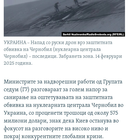
УКРАИНА – Напад со руски дрон врз заштитната
обвивка на Чернобил (нуклеарна централа
Чернобил) – последици. Забранета зона. 14 февруари
2025 година.
Министрите за надворешни работи од Групата
седум (Г7) разговараат за голем напор за
санирање на оштетувањата на заштитната
обвивка на нуклеарната централа Чернобил во
Украина, со проценети трошоци од околу 575
милиони долари, знак дека Киев останува во
фокусот на разговорите на високо ниво и
покрај конкурентните глобални кризи.