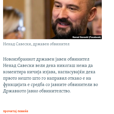
Ненад Савески, државен обвинител
Новоизбраниот државен јавен обвинител
Ненад Савески вели дека никогаш нема да
коментира ничија изјава, нагласувајќи дека
првото нешто што го направил откако е на
функцијата е средба со јавните обвинители во
Државното јавно обвинителство.
прочитај повеќе