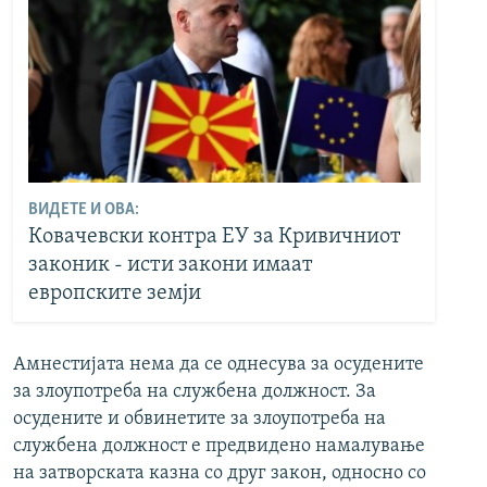
ВИДЕТЕ И ОВА:
Ковачевски контра ЕУ за Кривичниот
законик - исти закони имаат
европските земји
Амнестијата нема да се однесува за осудените
за злоупотреба на службена должност. За
осудените и обвинетите за злоупотреба на
службена должност е предвидено намалување
на затворската казна со друг закон, односно со