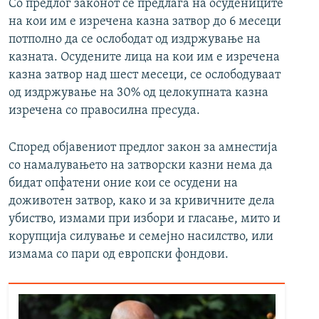
Со предлог законот се предлага на осудениците
на кои им е изречена казна затвор до 6 месеци
потполно да се ослободат од издржување на
казната. Осудените лица на кои им е изречена
казна затвор над шест месеци, се ослободуваат
од издржување на 30% од целокупната казна
изречена со правосилна пресуда.
Според објавениот предлог закон за амнестија
со намалувањето на затворски казни нема да
бидат опфатени оние кои се осудени на
доживотен затвор, како и за кривичните дела
убиство, измами при избори и гласање, мито и
корупција силување и семејно насилство, или
измама со пари од европски фондови.