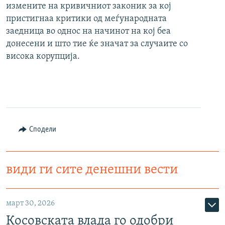
измените на кривичниот законик за кој
пристигнаа критики од меѓународната
заедница во однос на начинот на кој беа
донесени и што тие ќе значат за случаите со
висока корупција.
Сподели
види ги сите денешни вести
март 30, 2026
Косовската влада го одобри