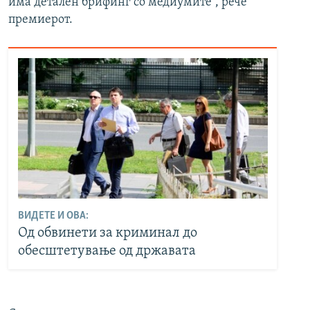
има детален брифинг со медиумите“, рече
премиерот.
ВИДЕТЕ И ОВА:
Од обвинети за криминал до
обесштетување од државата