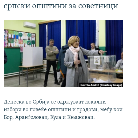
српски општини за советници
Денеска во Србија се одржуваат локални
избори во повеќе општини и градови, меѓу кои
Бор, Аранѓеловац, Кула и Књажевац.