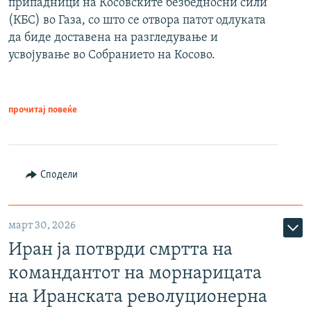
припадници на Косовските безбедносни сили
(КБС) во Газа, со што се отвора патот одлуката
да биде доставена на разгледување и
усвојување во Собранието на Косово.
прочитај повеќе
Сподели
март 30, 2026
Иран ја потврди смртта на
командантот на морнарицата
на Иранската револуционерна