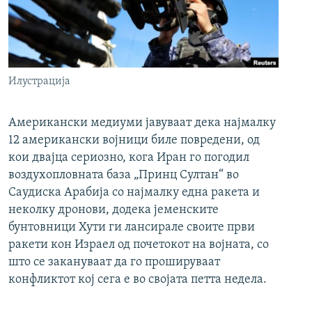
Илустрација
Американски медиуми јавуваат дека најмалку
12 американски војници биле повредени, од
кои двајца сериозно, кога Иран го погодил
воздухопловната база „Принц Султан“ во
Саудиска Арабија со најмалку една ракета и
неколку дронови, додека јеменските
бунтовници Хути ги лансирале своите први
ракети кон Израел од почетокот на војната, со
што се закануваат да го прошируваат
конфликтот кој сега е во својата петта недела.