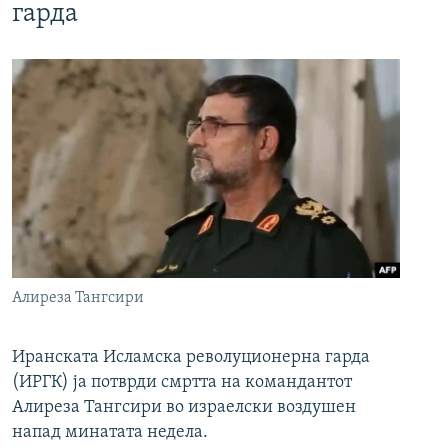
гарда
Алиреза Тангсири
Иранската Исламска револуционерна гарда
(ИРГК) ја потврди смртта на командантот
Алиреза Тангсири во израелски воздушен
напад минатата недела.