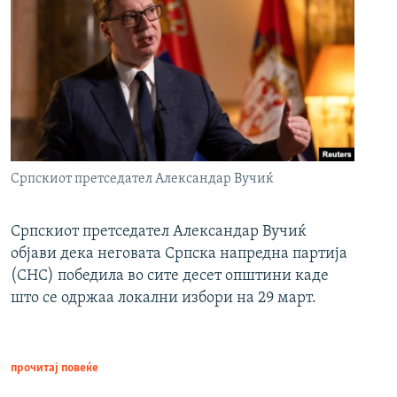
Српскиот претседател Александар Вучиќ
Српскиот претседател Александар Вучиќ
објави дека неговата Српска напредна партија
(СНС) победила во сите десет општини каде
што се одржаа локални избори на 29 март.
прочитај повеќе