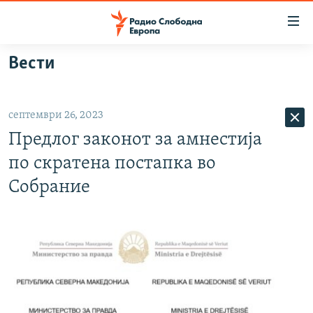
Достапни
линкови
Оди
Вести
на
МАКЕДОНИЈА
содржината
СВЕТ
Оди
септември 26, 2023
ВИЗУЕЛНО
на
Предлог законот за амнестија
главната
ВЕСТИ
навигација
по скратена постапка во
ШТО ТРЕБА ДА ЗНАЕТЕ
Премини
Собрание
на
ПРИЈАВИ СЕ ЗА ЊУЗЛЕТЕР
пребарување
ПОДКАСТ ЗОШТО?
СЛЕДЕТЕ НЕ