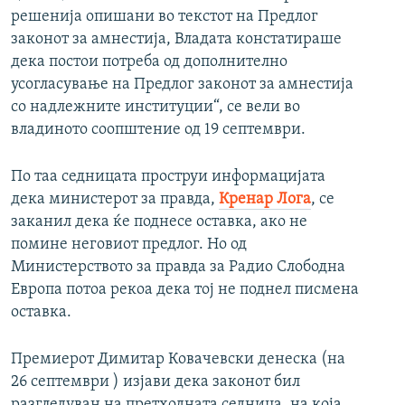
решенија опишани во текстот на Предлог
законот за амнестија, Владата констатираше
дека постои потреба од дополнително
усогласување на Предлог законот за амнестија
со надлежните институции“, се вели во
владиното соопштение од 19 септември.
По таа седницата проструи информацијата
дека министерот за правда,
Кренар Лога
, се
заканил дека ќе поднесе оставка, ако не
помине неговиот предлог. Но од
Министерството за правда за Радио Слободна
Европа потоа рекоа дека тој не поднел писмена
оставка.
Премиерот Димитар Ковачевски денеска (на
26 септември ) изјави дека законот бил
разгледуван на претходната седница, на која