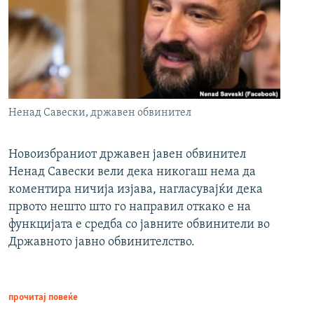
Ненад Савески, државен обвинител
Новоизбраниот државен јавен обвинител
Ненад Савески вели дека никогаш нема да
коментира ничија изјава, нагласувајќи дека
првото нешто што го направил откако е на
функцијата е средба со јавните обвинители во
Државното јавно обвинителство.
прочитај повеќе