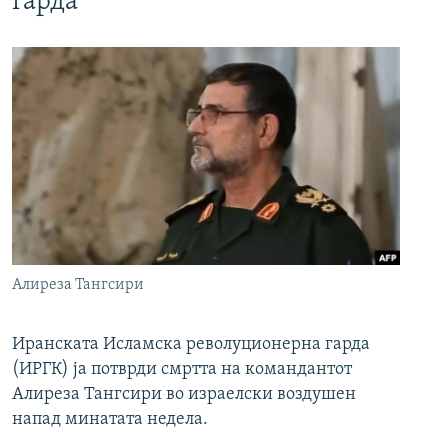
гарда
Алиреза Тангсири
Иранската Исламска револуционерна гарда
(ИРГК) ја потврди смртта на командантот
Алиреза Тангсири во израелски воздушен
напад минатата недела.