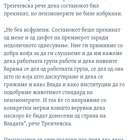
Тренчевска рече дека состанокот бил
прекинат, но пензионерите не биле избркани.
„Не беа исфрлени. Состанокот беше прекинат
од мене и од шефот на премиерот заради
недоличното однесување. Ние ги примивме со
добра волја за да ги слушнеме и да им кажеме
дека работната група работи и дека нивните
барања се дел од работната група, се дел од она
што по која што дискутираме и дека се
грижиме и како Влада и како институции да го
подобриме животниот стандард на
пензионерите. И тоа ќе го направиме со
конкретни мерки коишто верувам дека
наскоро ќе бидат донесени од страна на
Владата“, рече Тренчевска.