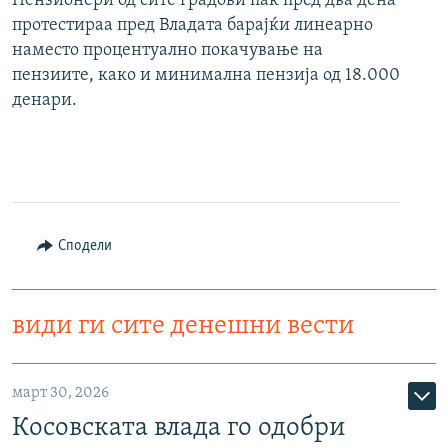
Пензионери од сите градови пак пред два дена
протестираа пред Владата барајќи линеарно
наместо процентуално покачување на
пензиите, како и минимална пензија од 18.000
денари.
Сподели
види ги сите денешни вести
март 30, 2026
Косовската влада го одобри