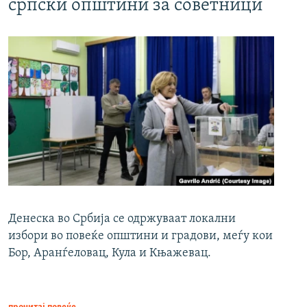
српски општини за советници
Денеска во Србија се одржуваат локални
избори во повеќе општини и градови, меѓу кои
Бор, Аранѓеловац, Кула и Књажевац.