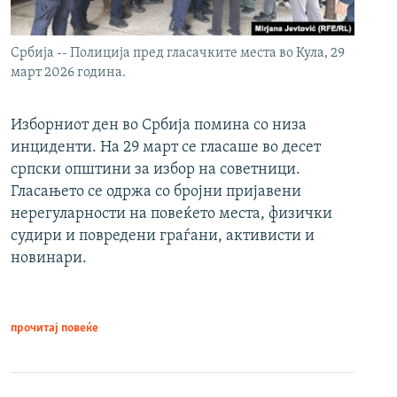
Србија -- Полиција пред гласачките места во Кула, 29
март 2026 година.
Изборниот ден во Србија помина со низа
инциденти. На 29 март се гласаше во десет
српски општини за избор на советници.
Гласањето се одржа со бројни пријавени
нерегуларности на повеќето места, физички
судири и повредени граѓани, активисти и
новинари.
прочитај повеќе