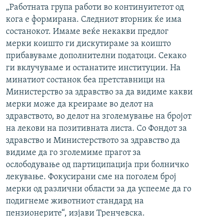
„Работната група работи во континуитетот од
кога е формирана. Следниот вторник ќе има
состанокот. Имаме веќе некакви предлог
мерки коишто ги дискутираме за коишто
прибавуваме дополнителни податоци. Секако
ги вклучуваме и останатите институции. На
минатиот состанок беа претставници на
Министерство за здравство за да видиме какви
мерки може да креираме во делот на
здравството, во делот на зголемување на бројот
на лекови на позитивната листа. Со Фондот за
здравство и Министерството за здравство да
видиме да го зголемиме прагот за
ослободување од партиципација при болничко
лекување. Фокусирани сме на поголем број
мерки од различни области за да успееме да го
подигнеме животниот стандард на
пензионерите“, изјави Тренчевска.