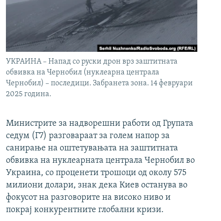
УКРАИНА – Напад со руски дрон врз заштитната
обвивка на Чернобил (нуклеарна централа
Чернобил) – последици. Забранета зона. 14 февруари
2025 година.
Министрите за надворешни работи од Групата
седум (Г7) разговараат за голем напор за
санирање на оштетувањата на заштитната
обвивка на нуклеарната централа Чернобил во
Украина, со проценети трошоци од околу 575
милиони долари, знак дека Киев останува во
фокусот на разговорите на високо ниво и
покрај конкурентните глобални кризи.