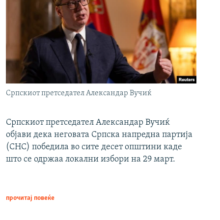
Српскиот претседател Александар Вучиќ
Српскиот претседател Александар Вучиќ
објави дека неговата Српска напредна партија
(СНС) победила во сите десет општини каде
што се одржаа локални избори на 29 март.
прочитај повеќе