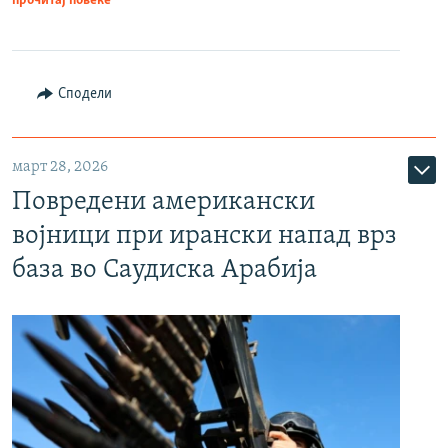
прочитај повеќе
Сподели
март 28, 2026
Повредени американски
војници при ирански напад врз
база во Саудиска Арабија