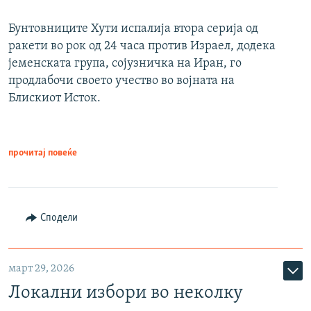
Бунтовниците Хути испалија втора серија од
ракети во рок од 24 часа против Израел, додека
јеменската група, сојузничка на Иран, го
продлабочи своето учество во војната на
Блискиот Исток.
прочитај повеќе
Сподели
март 29, 2026
Локални избори во неколку