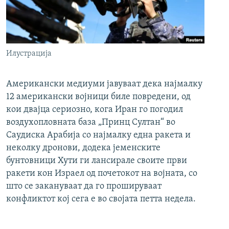
Илустрација
Американски медиуми јавуваат дека најмалку
12 американски војници биле повредени, од
кои двајца сериозно, кога Иран го погодил
воздухопловната база „Принц Султан“ во
Саудиска Арабија со најмалку една ракета и
неколку дронови, додека јеменските
бунтовници Хути ги лансирале своите први
ракети кон Израел од почетокот на војната, со
што се закануваат да го прошируваат
конфликтот кој сега е во својата петта недела.