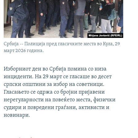
Србија -- Полиција пред гласачките места во Кула, 29
март 2026 година.
Изборниот ден во Србија помина со низа
инциденти. На 29 март се гласаше во десет
српски општини за избор на советници.
Гласањето се одржа со бројни пријавени
нерегуларности на повеќето места, физички
судири и повредени граѓани, активисти и
новинари.