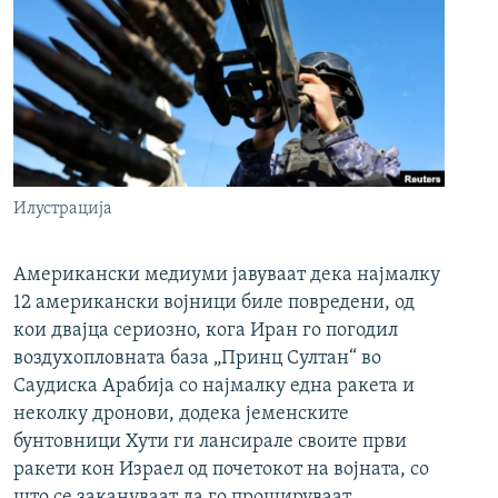
Илустрација
Американски медиуми јавуваат дека најмалку
12 американски војници биле повредени, од
кои двајца сериозно, кога Иран го погодил
воздухопловната база „Принц Султан“ во
Саудиска Арабија со најмалку една ракета и
неколку дронови, додека јеменските
бунтовници Хути ги лансирале своите први
ракети кон Израел од почетокот на војната, со
што се закануваат да го прошируваат