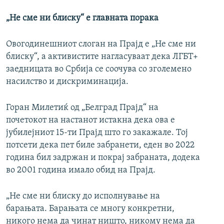
„Не сме ни блиску“ е главната порака
Овогодинешниот слоган на Прајд е „Не сме ни
блиску“, а активистите нагласуваат дека ЛГБТ+
заедницата во Србија се соочува со зголемено
насилство и дискриминација.
Горан Милетиќ од „Белград Прајд“ на
почетокот на настанот истакна дека ова е
јубилејниот 15-ти Прајд што го закажале. Тој
потсети дека пет биле забранети, еден во 2022
година бил задржан и покрај забраната, додека
во 2001 година имало обид на Прајд.
„Не сме ни блиску до исполнување на
барањата. Барањата се многу конкретни,
никого нема да чинат ништо, никому нема да