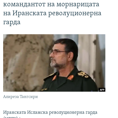
командантот на морнарицата
на Иранската револуционерна
гарда
Алиреза Тангсири
Иранската Исламска револуционерна гарда