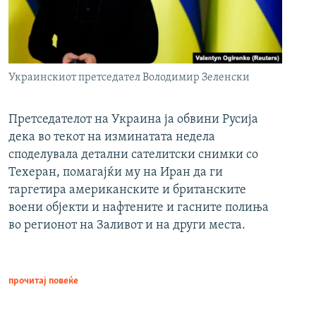
Украинскиот претседател Володимир Зеленски
Претседателот на Украина ја обвини Русија
дека во текот на изминатата недела
споделувала детални сателитски снимки со
Техеран, помагајќи му на Иран да ги
таргетира американските и британските
воени објекти и нафтените и гасните полиња
во регионот на Заливот и на други места.
прочитај повеќе