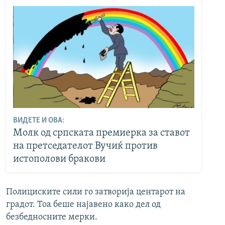
ВИДЕТЕ И ОВА:
Молк од српската премиерка за ставот
на претседателот Вучиќ против
истополови бракови
Полициските сили го затворија центарот на
градот. Тоа беше најавено како дел од
безбедносните мерки.