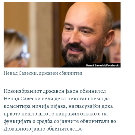
Ненад Савески, државен обвинител
Новоизбраниот државен јавен обвинител
Ненад Савески вели дека никогаш нема да
коментира ничија изјава, нагласувајќи дека
првото нешто што го направил откако е на
функцијата е средба со јавните обвинители во
Државното јавно обвинителство.