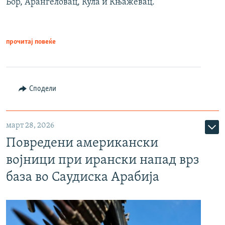
Бор, Аранѓеловац, Кула и Књажевац.
прочитај повеќе
Сподели
март 28, 2026
Повредени американски
војници при ирански напад врз
база во Саудиска Арабија