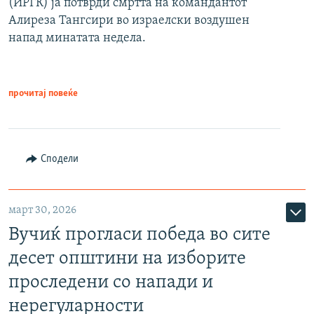
(ИРГК) ја потврди смртта на командантот
Алиреза Тангсири во израелски воздушен
напад минатата недела.
прочитај повеќе
Сподели
март 30, 2026
Вучиќ прогласи победа во сите
десет општини на изборите
проследени со напади и
нерегуларности