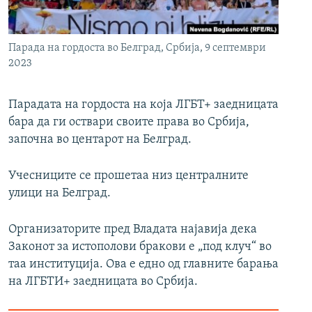
РСЕ веб страници
Парада на гордоста во Белград, Србија, 9 септември
2023
Парадата на гордоста на која ЛГБТ+ заедницата
бара да ги оствари своите права во Србија,
започна во центарот на Белград.
Учесниците се прошетаа низ централните
улици на Белград.
Организаторите пред Владата најавија дека
Законот за истополови бракови е „под клуч“ во
таа институција. Ова е едно од главните барања
на ЛГБТИ+ заедницата во Србија.