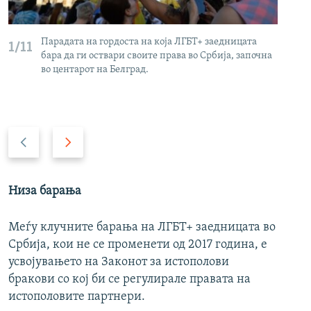
Парадата на гордоста на која ЛГБТ+ заедницата
1/11
2/
бара да ги оствари своите права во Србија, започна
во центарот на Белград.
P
N
r
e
e
x
v
t
Низа барања
i
s
o
l
Меѓу клучните барања на ЛГБТ+ заедницата во
u
i
Србија, кои не се променети од 2017 година, е
s
d
усвојувањето на Законот за истополови
s
e
бракови со кој би се регулирале правата на
l
истополовите партнери.
i