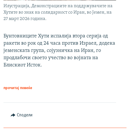
Илустрација, Демонстрациите на поддржувачите на
Хутите во знак на солидарност со Иран, во Јемен, на
27 март 2026 година.
Бунтовниците Хути испалија втора серија од
ракети во рок од 24 часа против Израел, додека
јеменската група, сојузничка на Иран, го
продлабочи своето учество во војната на
Блискиот Исток.
прочитај повеќе
Сподели