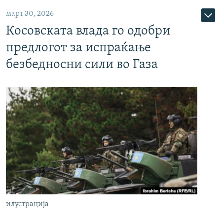
март 30, 2026
Косовската влада го одобри
предлогот за испраќање
безбедносни сили во Газа
илустрација