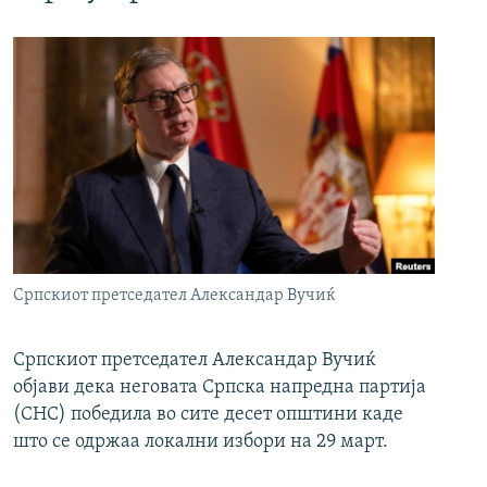
Српскиот претседател Александар Вучиќ
Српскиот претседател Александар Вучиќ
објави дека неговата Српска напредна партија
(СНС) победила во сите десет општини каде
што се одржаа локални избори на 29 март.