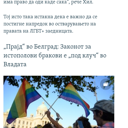
има право да оди каде сака“, рече Хил.
Тој исто така истакна дека е важно да се
постигне напредок во остварувањето на
правата на ЛГБТ+ заедницата.
„Прајд“ во Белград: Законот за
истополови бракови е „под клуч“ во
Владата