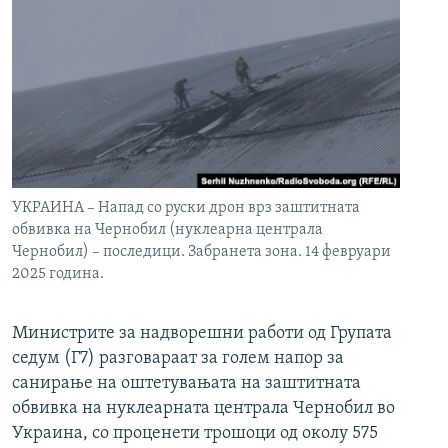
УКРАИНА – Напад со руски дрон врз заштитната
обвивка на Чернобил (нуклеарна централа
Чернобил) – последици. Забранета зона. 14 февруари
2025 година.
Министрите за надворешни работи од Групата
седум (Г7) разговараат за голем напор за
санирање на оштетувањата на заштитната
обвивка на нуклеарната централа Чернобил во
Украина, со проценети трошоци од околу 575