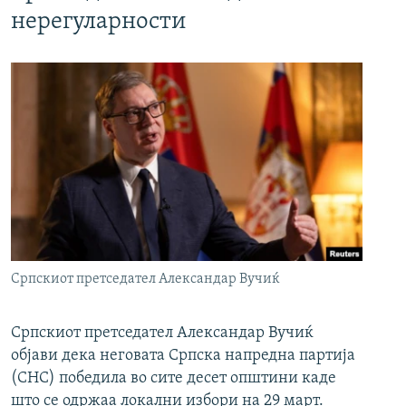
нерегуларности
Српскиот претседател Александар Вучиќ
Српскиот претседател Александар Вучиќ
објави дека неговата Српска напредна партија
(СНС) победила во сите десет општини каде
што се одржаа локални избори на 29 март.