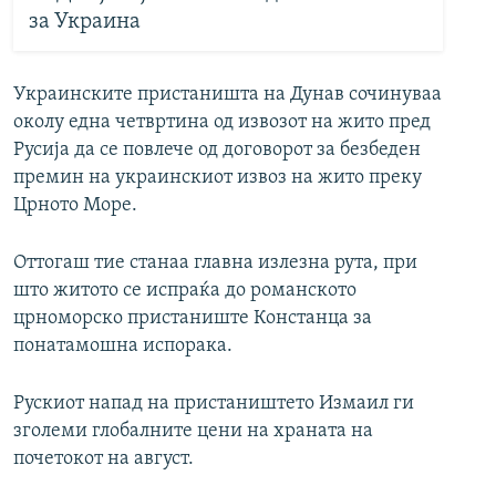
за Украина
Украинските пристаништа на Дунав сочинуваа
околу една четвртина од извозот на жито пред
Русија да се повлече од договорот за безбеден
премин на украинскиот извоз на жито преку
Црното Море.
Оттогаш тие станаа главна излезна рута, при
што житото се испраќа до романското
црноморско пристаниште Констанца за
понатамошна испорака.
Рускиот напад на пристаништето Измаил ги
зголеми глобалните цени на храната на
почетокот на август.