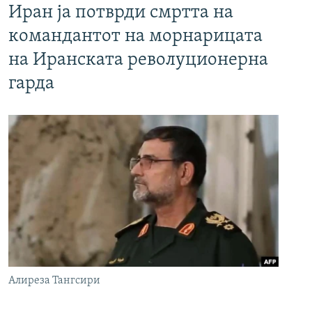
Иран ја потврди смртта на
командантот на морнарицата
на Иранската револуционерна
гарда
Алиреза Тангсири