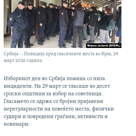
Србија -- Полиција пред гласачките места во Кула, 29
март 2026 година.
Изборниот ден во Србија помина со низа
инциденти. На 29 март се гласаше во десет
српски општини за избор на советници.
Гласањето се одржа со бројни пријавени
нерегуларности на повеќето места, физички
судири и повредени граѓани, активисти и
новинари.