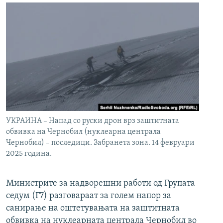
УКРАИНА – Напад со руски дрон врз заштитната
обвивка на Чернобил (нуклеарна централа
Чернобил) – последици. Забранета зона. 14 февруари
2025 година.
Министрите за надворешни работи од Групата
седум (Г7) разговараат за голем напор за
санирање на оштетувањата на заштитната
обвивка на нуклеарната централа Чернобил во