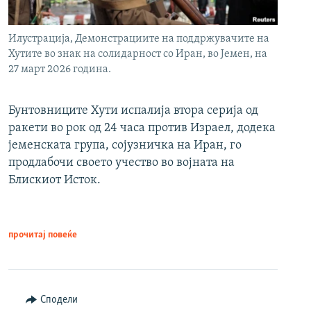
Илустрација, Демонстрациите на поддржувачите на
Хутите во знак на солидарност со Иран, во Јемен, на
27 март 2026 година.
Бунтовниците Хути испалија втора серија од
ракети во рок од 24 часа против Израел, додека
јеменската група, сојузничка на Иран, го
продлабочи своето учество во војната на
Блискиот Исток.
прочитај повеќе
Сподели