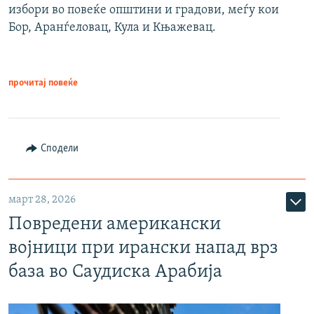
избори во повеќе општини и градови, меѓу кои
Бор, Аранѓеловац, Кула и Књажевац.
прочитај повеќе
Сподели
март 28, 2026
Повредени американски
војници при ирански напад врз
база во Саудиска Арабија