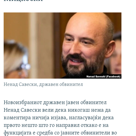
Ненад Савески, државен обвинител
Новоизбраниот државен јавен обвинител
Ненад Савески вели дека никогаш нема да
коментира ничија изјава, нагласувајќи дека
првото нешто што го направил откако е на
функцијата е средба со јавните обвинители во