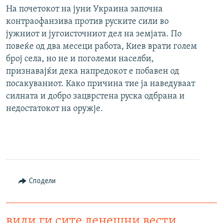
На почетокот на јуни Украина започна
контраофанзива против руските сили во
јужниот и југоисточниот дел на земјата. По
повеќе од два месеци работа, Киев врати голем
број села, но не и поголеми населби,
признавајќи дека напредокот е побавен од
посакуваниот. Како причина тие ја наведуваат
силната и добро зацврстена руска одбрана и
недостатокот на оружје.
Сподели
види ги сите денешни вести