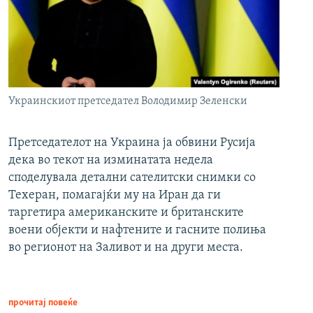
Украинскиот претседател Володимир Зеленски
Претседателот на Украина ја обвини Русија
дека во текот на изминатата недела
споделувала детални сателитски снимки со
Техеран, помагајќи му на Иран да ги
таргетира американските и британските
воени објекти и нафтените и гасните полиња
во регионот на Заливот и на други места.
прочитај повеќе