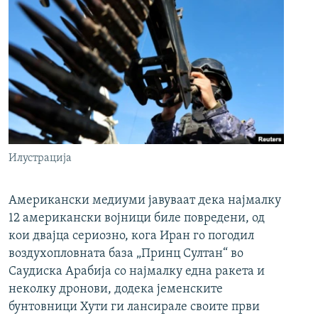
Илустрација
Американски медиуми јавуваат дека најмалку
12 американски војници биле повредени, од
кои двајца сериозно, кога Иран го погодил
воздухопловната база „Принц Султан“ во
Саудиска Арабија со најмалку една ракета и
неколку дронови, додека јеменските
бунтовници Хути ги лансирале своите први