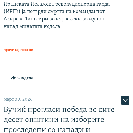
Иранската Исламска револуционерна гарда
(ИРГК) ја потврди смртта на командантот
Алиреза Тангсири во израелски воздушен
напад минатата недела.
прочитај повеќе
Сподели
март 30, 2026
Вучиќ прогласи победа во сите
десет општини на изборите
проследени со напади и