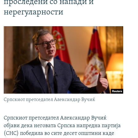
проследени со напади и
нерегуларности
Српскиот претседател Александар Вучиќ
Српскиот претседател Александар Вучиќ
објави дека неговата Српска напредна партија
(СНС) победила во сите десет општини каде