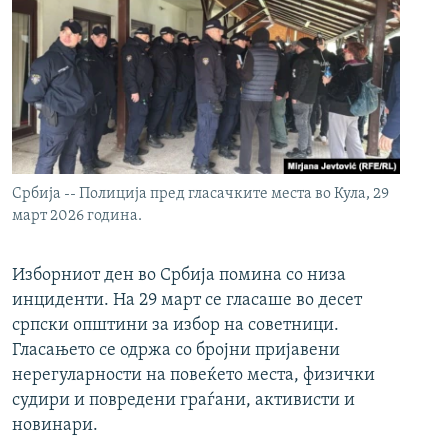
Србија -- Полиција пред гласачките места во Кула, 29
март 2026 година.
Изборниот ден во Србија помина со низа
инциденти. На 29 март се гласаше во десет
српски општини за избор на советници.
Гласањето се одржа со бројни пријавени
нерегуларности на повеќето места, физички
судири и повредени граѓани, активисти и
новинари.