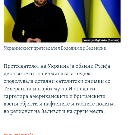
Украинскиот претседател Володимир Зеленски
Претседателот на Украина ја обвини Русија
дека во текот на изминатата недела
споделувала детални сателитски снимки со
Техеран, помагајќи му на Иран да ги
таргетира американските и британските
воени објекти и нафтените и гасните полиња
во регионот на Заливот и на други места.