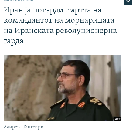
Иран ја потврди смртта на
командантот на морнарицата
на Иранската револуционерна
гарда
Алиреза Тангсири