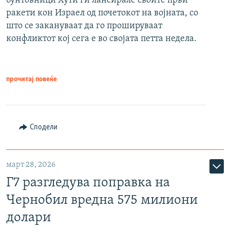
бунтовници Хути ги лансирале своите први
ракети кон Израел од почетокот на војната, со
што се закануваат да го прошируваат
конфликтот кој сега е во својата петта недела.
прочитај повеќе
Сподели
март 28, 2026
Г7 разгледува поправка на
Чернобил вредна 575 милиони
долари