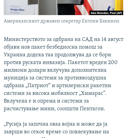
РСЕ веб страници
Американскиот државен секретар Ентони Блинкен.
Министерството за одбрана на САД на 14 август
објави нов пакет безбедносна помош за
Украина додека таа продолжува да се бори
против руската инвазија. Пакетот вреден 200
милиони долари вклучува дополнителна
муниција за системи за противвоздушна
одбрана „Патриот“ и артилериски ракетни
системи за висока мобилност „Химарас“.
Вклучена е и опрема и системи за
расчистување мини, соопшти Пентагон.
„Русија ја започна оваа војна и може да ја
заврши во секое време со повлекување на