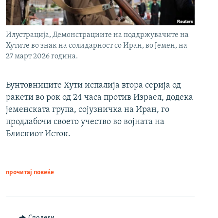
Илустрација, Демонстрациите на поддржувачите на
Хутите во знак на солидарност со Иран, во Јемен, на
27 март 2026 година.
Бунтовниците Хути испалија втора серија од
ракети во рок од 24 часа против Израел, додека
јеменската група, сојузничка на Иран, го
продлабочи своето учество во војната на
Блискиот Исток.
прочитај повеќе
Сподели