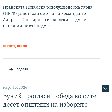
Иранската Исламска револуционерна гарда
(ИРГК) ја потврди смртта на командантот
Алиреза Тангсири во израелски воздушен
напад минатата недела.
прочитај повеќе
Сподели
март 30, 2026
Вучиќ прогласи победа во сите
десет општини на изборите