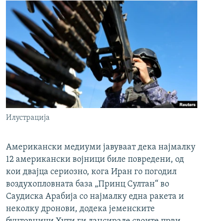
Илустрација
Американски медиуми јавуваат дека најмалку
12 американски војници биле повредени, од
кои двајца сериозно, кога Иран го погодил
воздухопловната база „Принц Султан“ во
Саудиска Арабија со најмалку една ракета и
неколку дронови, додека јеменските