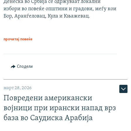
Денеска во Србија се одржуваат локални
избори во повеќе општини и градови, меѓу кои
Бор, Аранѓеловац, Кула и Књажевац.
прочитај повеќе
Сподели
март 28, 2026
Повредени американски
војници при ирански напад врз
база во Саудиска Арабија