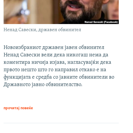
Ненад Савески, државен обвинител
Новоизбраниот државен јавен обвинител
Ненад Савески вели дека никогаш нема да
коментира ничија изјава, нагласувајќи дека
првото нешто што го направил откако е на
функцијата е средба со јавните обвинители во
Државното јавно обвинителство.
прочитај повеќе