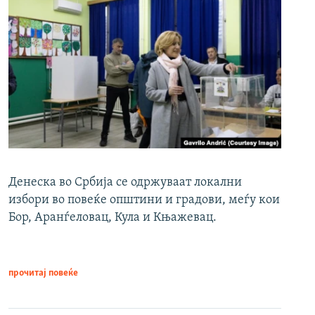
Денеска во Србија се одржуваат локални
избори во повеќе општини и градови, меѓу кои
Бор, Аранѓеловац, Кула и Књажевац.
прочитај повеќе