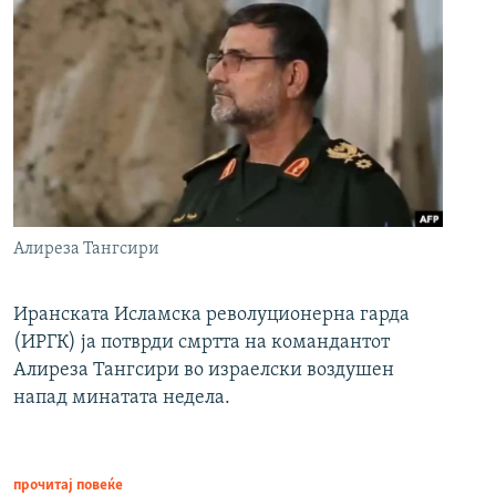
Алиреза Тангсири
Иранската Исламска револуционерна гарда
(ИРГК) ја потврди смртта на командантот
Алиреза Тангсири во израелски воздушен
напад минатата недела.
прочитај повеќе