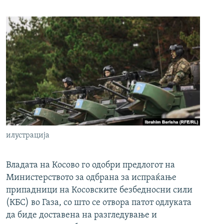
илустрација
Владата на Косово го одобри предлогот на
Министерството за одбрана за испраќање
припадници на Косовските безбедносни сили
(КБС) во Газа, со што се отвора патот одлуката
да биде доставена на разгледување и