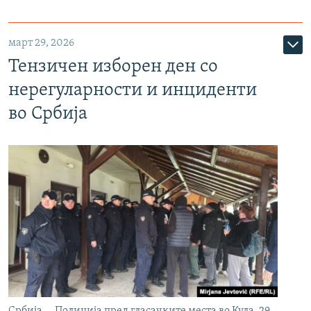
март 29, 2026
Тензичен изборен ден со
нерегуларности и инциденти
во Србија
Србија -- Полиција пред гласачките места во Кула, 29