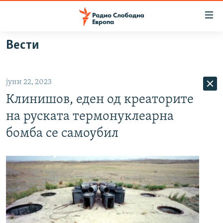
Достапни
линкови
Оди
Вести
на
МАКЕДОНИЈА
содржината
СВЕТ
Оди
јуни 22, 2023
ВИЗУЕЛНО
на
Клинишов, еден од креаторите
главната
ВЕСТИ
навигација
на руската термонуклеарна
ШТО ТРЕБА ДА ЗНАЕТЕ
Премини
бомба се самоубил
на
ПРИЈАВИ СЕ ЗА ЊУЗЛЕТЕР
пребарување
ПОДКАСТ ЗОШТО?
СЛЕДЕТЕ НЕ