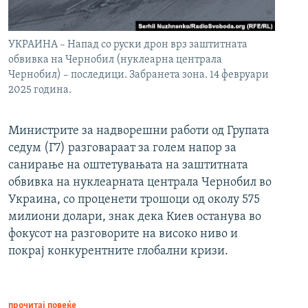
УКРАИНА – Напад со руски дрон врз заштитната
обвивка на Чернобил (нуклеарна централа
Чернобил) – последици. Забранета зона. 14 февруари
2025 година.
Министрите за надворешни работи од Групата
седум (Г7) разговараат за голем напор за
санирање на оштетувањата на заштитната
обвивка на нуклеарната централа Чернобил во
Украина, со проценети трошоци од околу 575
милиони долари, знак дека Киев останува во
фокусот на разговорите на високо ниво и
покрај конкурентните глобални кризи.
прочитај повеќе