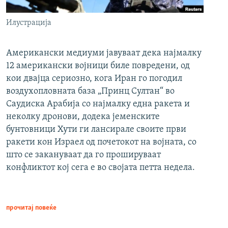
Илустрација
Американски медиуми јавуваат дека најмалку
12 американски војници биле повредени, од
кои двајца сериозно, кога Иран го погодил
воздухопловната база „Принц Султан“ во
Саудиска Арабија со најмалку една ракета и
неколку дронови, додека јеменските
бунтовници Хути ги лансирале своите први
ракети кон Израел од почетокот на војната, со
што се закануваат да го прошируваат
конфликтот кој сега е во својата петта недела.
прочитај повеќе