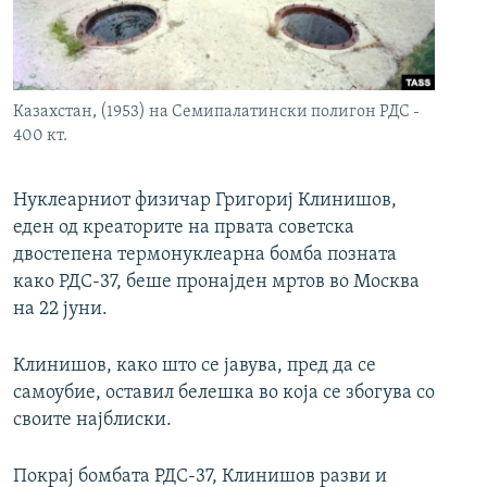
РСЕ веб страници
Казахстан, (1953) на Семипалатински полигон РДС -
400 кт.
Нуклеарниот физичар Григориј Клинишов,
еден од креаторите на првата советска
двостепена термонуклеарна бомба позната
како РДС-37, беше пронајден мртов во Москва
на 22 јуни.
Клинишов, како што се јавува, пред да се
самоубие, оставил белешка во која се збогува со
своите најблиски.
Покрај бомбата РДС-37, Клинишов разви и