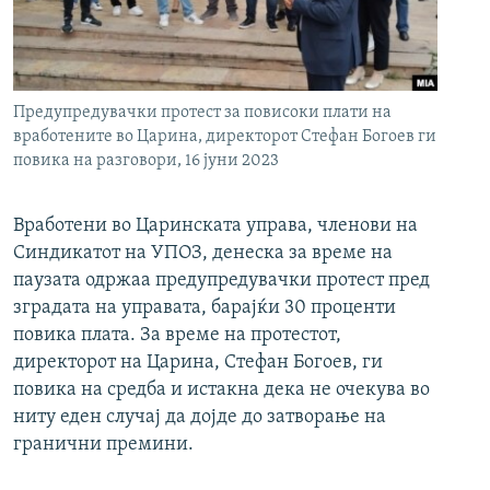
РСЕ веб страници
Предупредувачки протест за повисоки плати на
вработените во Царина, директорот Стефан Богоев ги
повика на разговори, 16 јуни 2023
Вработени во Царинската управа, членови на
Синдикатот на УПОЗ, денеска за време на
паузата одржаа предупредувачки протест пред
зградата на управата, барајќи 30 проценти
повика плата. За време на протестот,
директорот на Царина, Стефан Богоев, ги
повика на средба и истакна дека не очекува во
ниту еден случај да дојде до затворање на
гранични премини.