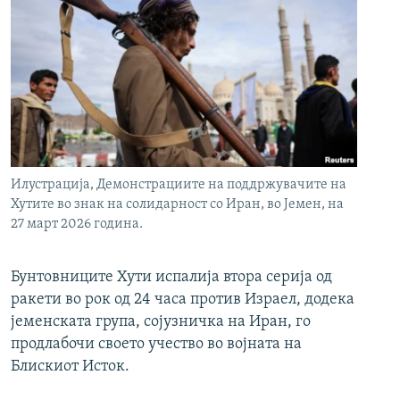
Илустрација, Демонстрациите на поддржувачите на
Хутите во знак на солидарност со Иран, во Јемен, на
27 март 2026 година.
Бунтовниците Хути испалија втора серија од
ракети во рок од 24 часа против Израел, додека
јеменската група, сојузничка на Иран, го
продлабочи своето учество во војната на
Блискиот Исток.