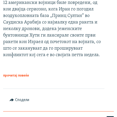
12 американски војници биле повредени, од
кои двајца сериозно, кога Иран го погодил
воздухопловната база „Принц Султан“ во
Саудиска Арабија со најмалку една ракета и
неколку дронови, додека јеменските
бунтовници Хути ги лансирале своите први
ракети кон Израел од почетокот на војната, со
што се закануваат да го прошируваат
конфликтот кој сега е во својата петта недела.
прочитај повеќе
Сподели