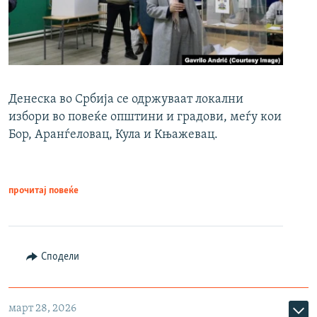
Денеска во Србија се одржуваат локални
избори во повеќе општини и градови, меѓу кои
Бор, Аранѓеловац, Кула и Књажевац.
прочитај повеќе
Сподели
март 28, 2026