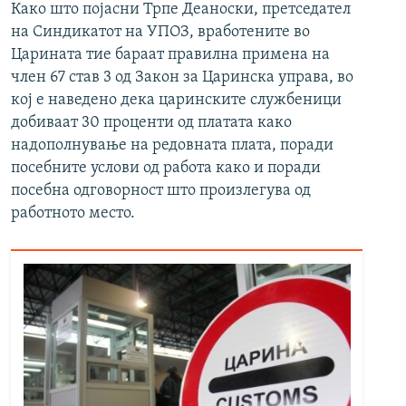
Како што појасни Трпе Деаноски, претседател
на Синдикатот на УПОЗ, вработените во
Царината тие бараат правилна примена на
член 67 став 3 од Закон за Царинска управа, во
кој е наведено дека царинските службеници
добиваат 30 проценти од платата како
надополнување на редовната плата, поради
посебните услови од работа како и поради
посебна одговорност што произлегува од
работното место.