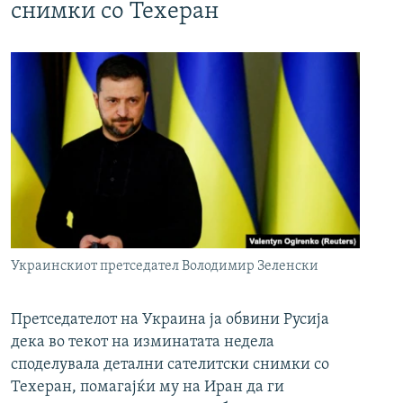
снимки со Техеран
Украинскиот претседател Володимир Зеленски
Претседателот на Украина ја обвини Русија
дека во текот на изминатата недела
споделувала детални сателитски снимки со
Техеран, помагајќи му на Иран да ги