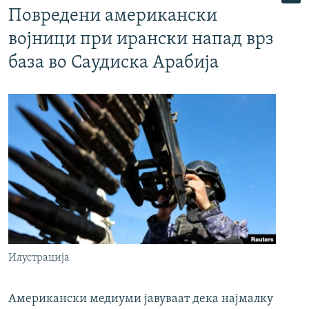
Повредени американски
војници при ирански напад врз
база во Саудиска Арабија
Илустрација
Американски медиуми јавуваат дека најмалку