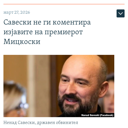
март 27, 2026
Савески не ги коментира
изјавите на премиерот
Мицкоски
Ненад Савески, државен обвинител