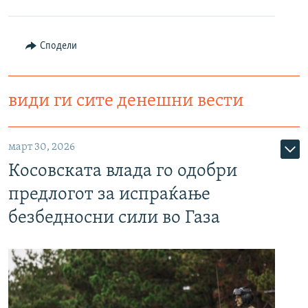
Сподели
види ги сите денешни вести
март 30, 2026
Косовската влада го одобри
предлогот за испраќање
безбедносни сили во Газа