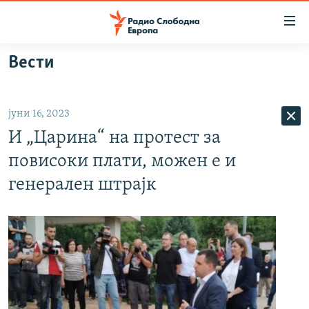
Достапни
линкови
Оди
Вести
на
МАКЕДОНИЈА
содржината
СВЕТ
Оди
јуни 16, 2023
ВИЗУЕЛНО
на
И „Царина“ на протест за
главната
ВЕСТИ
навигација
повисоки плати, можен е и
ШТО ТРЕБА ДА ЗНАЕТЕ
Премини
генерален штрајк
на
ПРИЈАВИ СЕ ЗА ЊУЗЛЕТЕР
пребарување
ПОДКАСТ ЗОШТО?
СЛЕДЕТЕ НЕ