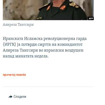
Алиреза Тангсири
Иранската Исламска револуционерна гарда
(ИРГК) ја потврди смртта на командантот
Алиреза Тангсири во израелски воздушен
напад минатата недела.
прочитај повеќе
Сподели