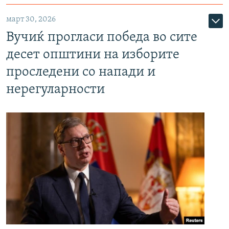
март 30, 2026
Вучиќ прогласи победа во сите
десет општини на изборите
проследени со напади и
нерегуларности