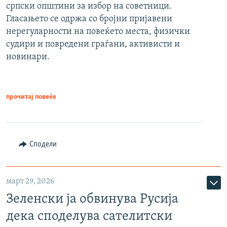
српски општини за избор на советници.
Гласањето се одржа со бројни пријавени
нерегуларности на повеќето места, физички
судири и повредени граѓани, активисти и
новинари.
прочитај повеќе
Сподели
март 29, 2026
Зеленски ја обвинува Русија
дека споделува сателитски