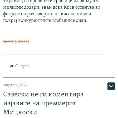
Украина, со проценети трошоци од околу 575
милиони долари, знак дека Киев останува во
фокусот на разговорите на високо ниво и
покрај конкурентните глобални кризи.
прочитај повеќе
Сподели
март 27, 2026
Савески не ги коментира
изјавите на премиерот
Мицкоски