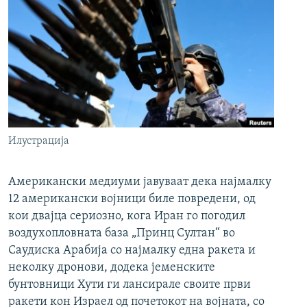
Илустрација
Американски медиуми јавуваат дека најмалку
12 американски војници биле повредени, од
кои двајца сериозно, кога Иран го погодил
воздухопловната база „Принц Султан“ во
Саудиска Арабија со најмалку една ракета и
неколку дронови, додека јеменските
бунтовници Хути ги лансирале своите први
ракети кон Израел од почетокот на војната, со