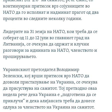
применат DIP 2.0“ на самитот, рече Смит, со
континуиран притисок врз сојузниците во
НАТО да го исполнат и надминат прагот од два
проценти во следните неколку години.
Лидерите на 31 земја на НАТО, кои треба да се
соберат од 11 до 12 јули во главниот град на
Литванија, се очекува да одржат и клучни
разговори за иднината на НАТО, членството и
проширувањето.
Украинскиот претседател Володимир
Зеленски, кој врши притисок врз НАТО да
дозволи пристапување на Украина, се очекува
да присуствува на самитот. Тој претходно оваа
недела рече дека Украина е „подготвена да се
приклучи“ и дека алијансата треба да донесе
одлука за членството на Украина на самитот.