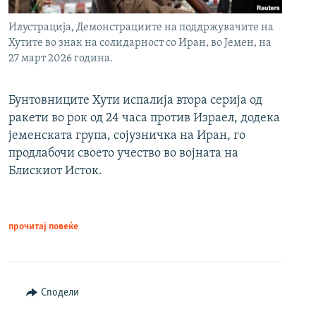
Илустрација, Демонстрациите на поддржувачите на
Хутите во знак на солидарност со Иран, во Јемен, на
27 март 2026 година.
Бунтовниците Хути испалија втора серија од
ракети во рок од 24 часа против Израел, додека
јеменската група, сојузничка на Иран, го
продлабочи своето учество во војната на
Блискиот Исток.
прочитај повеќе
Сподели