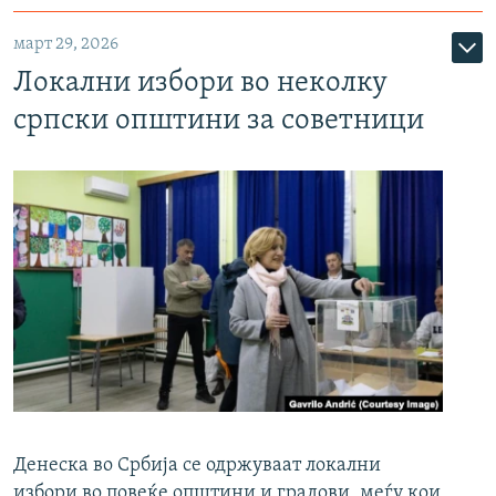
март 29, 2026
Локални избори во неколку
српски општини за советници
Денеска во Србија се одржуваат локални
избори во повеќе општини и градови, меѓу кои