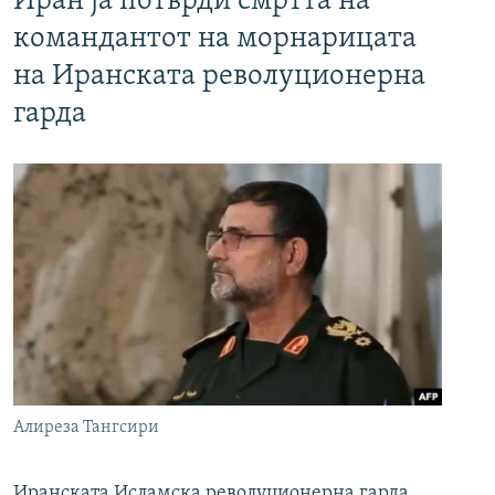
Иран ја потврди смртта на
командантот на морнарицата
на Иранската револуционерна
гарда
Алиреза Тангсири
Иранската Исламска револуционерна гарда