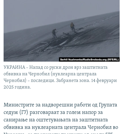
УКРАИНА – Напад со руски дрон врз заштитната
обвивка на Чернобил (нуклеарна централа
Чернобил) – последици. Забранета зона. 14 февруари
2025 година.
Министрите за надворешни работи од Групата
седум (Г7) разговараат за голем напор за
санирање на оштетувањата на заштитната
обвивка на нуклеарната централа Чернобил во