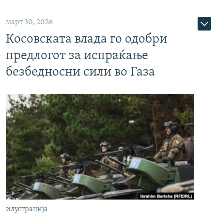
март 30, 2026
Косовската влада го одобри
предлогот за испраќање
безбедносни сили во Газа
илустрација