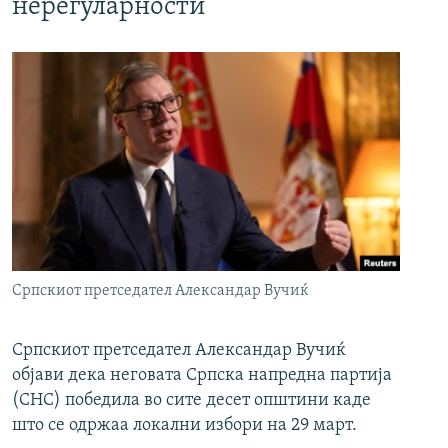
нерегуларности
Српскиот претседател Александар Вучиќ
Српскиот претседател Александар Вучиќ
објави дека неговата Српска напредна партија
(СНС) победила во сите десет општини каде
што се одржаа локални избори на 29 март.