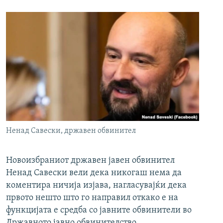
Ненад Савески, државен обвинител
Новоизбраниот државен јавен обвинител
Ненад Савески вели дека никогаш нема да
коментира ничија изјава, нагласувајќи дека
првото нешто што го направил откако е на
функцијата е средба со јавните обвинители во
Државното јавно обвинителство.