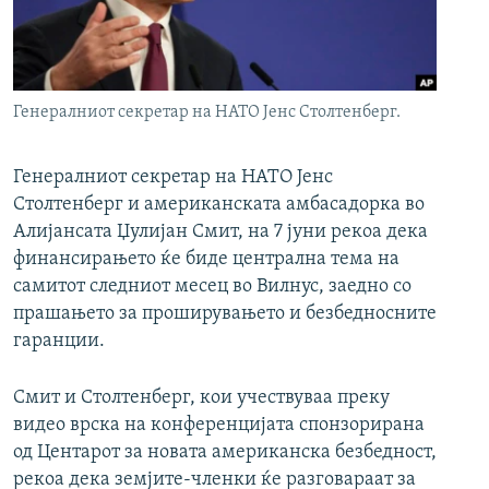
РСЕ веб страници
Генералниот секретар на НАТО Јенс Столтенберг.
Генералниот секретар на НАТО Јенс
Столтенберг и американската амбасадорка во
Алијансата Џулијан Смит, на 7 јуни рекоа дека
финансирањето ќе биде централна тема на
самитот следниот месец во Вилнус, заедно со
прашањето за проширувањето и безбедносните
гаранции.
Смит и Столтенберг, кои учествуваа преку
видео врска на конференцијата спонзорирана
од Центарот за новата американска безбедност,
рекоа дека земјите-членки ќе разговараат за