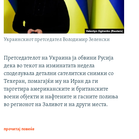
Украинскиот претседател Володимир Зеленски
Претседателот на Украина ја обвини Русија
дека во текот на изминатата недела
споделувала детални сателитски снимки со
Техеран, помагајќи му на Иран да ги
таргетира американските и британските
воени објекти и нафтените и гасните полиња
во регионот на Заливот и на други места.
прочитај повеќе