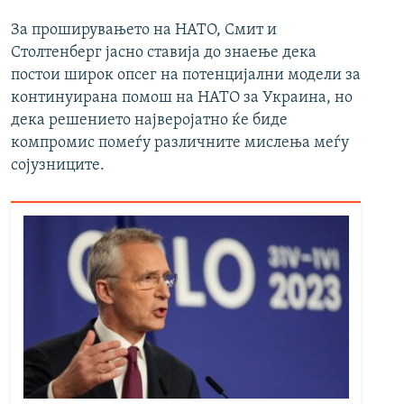
За проширувањето на НАТО, Смит и
Столтенберг јасно ставија до знаење дека
постои широк опсег на потенцијални модели за
континуирана помош на НАТО за Украина, но
дека решението најверојатно ќе биде
компромис помеѓу различните мислења меѓу
сојузниците.