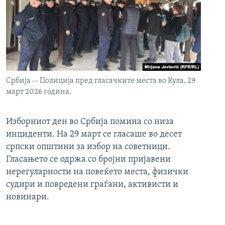
Србија -- Полиција пред гласачките места во Кула, 29
март 2026 година.
Изборниот ден во Србија помина со низа
инциденти. На 29 март се гласаше во десет
српски општини за избор на советници.
Гласањето се одржа со бројни пријавени
нерегуларности на повеќето места, физички
судири и повредени граѓани, активисти и
новинари.