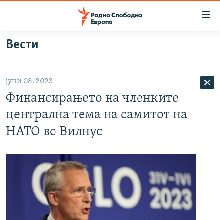
Достапни
линкови
Оди
Вести
на
МАКЕДОНИЈА
содржината
СВЕТ
Оди
јуни 08, 2023
ВИЗУЕЛНО
на
Финансирањето на членките
главната
ВЕСТИ
навигација
централна тема на самитот на
ШТО ТРЕБА ДА ЗНАЕТЕ
Премини
НАТО во Вилнус
на
ПРИЈАВИ СЕ ЗА ЊУЗЛЕТЕР
пребарување
ПОДКАСТ ЗОШТО?
СЛЕДЕТЕ НЕ