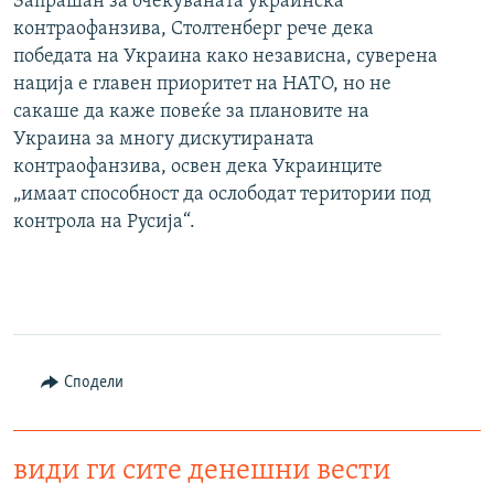
Запрашан за очекуваната украинска
контраофанзива, Столтенберг рече дека
победата на Украина како независна, суверена
нација е главен приоритет на НАТО, но не
сакаше да каже повеќе за плановите на
Украина за многу дискутираната
контраофанзива, освен дека Украинците
„имаат способност да ослободат територии под
контрола на Русија“.
Сподели
види ги сите денешни вести