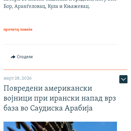
Бор, Аранѓеловац, Кула и Књажевац.
прочитај повеќе
Сподели
март 28, 2026
Повредени американски
војници при ирански напад врз
база во Саудиска Арабија