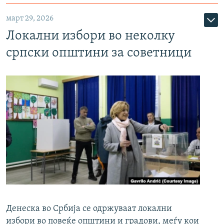
март 29, 2026
Локални избори во неколку
српски општини за советници
Денеска во Србија се одржуваат локални
избори во повеќе општини и градови, меѓу кои