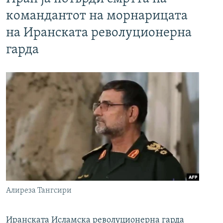
командантот на морнарицата
на Иранската револуционерна
гарда
Алиреза Тангсири
Иранската Исламска револуционерна гарда