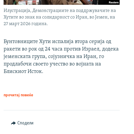
Илустрација, Демонстрациите на поддржувачите на
Хутите во знак на солидарност со Иран, во Јемен, на
27 март 2026 година.
Бунтовниците Хути испалија втора серија од
ракети во рок од 24 часа против Израел, додека
јеменската група, сојузничка на Иран, го
продлабочи своето учество во војната на
Блискиот Исток.
прочитај повеќе
Сподели