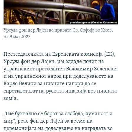
РСЕ веб страници
Урсула фон дер Лајен во црквата Св. Софија во Киев,
на 9 мај 2023
Претседателката на Европската комисија (ЕК),
Урсула фон дер Лајен, им оддаде почит на
украинскиот претседател Володимир Зеленски
и на украинскиот народ при доделувањето на
Карло Велики за нивните напори да се
спротивстават на руската инвазија врз нивната
земја.
„Тие буквално се борат за слобода, хуманост и
мир“, рече фон дер Лајен за време на
церемонијата на доделување на наградата во