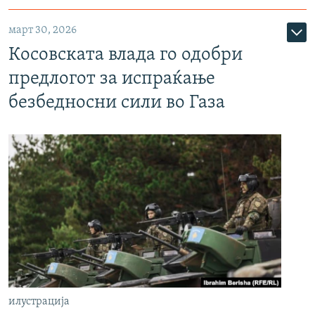
март 30, 2026
Косовската влада го одобри
предлогот за испраќање
безбедносни сили во Газа
илустрација