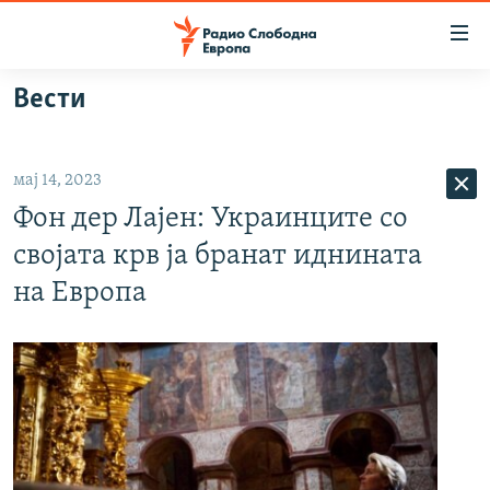
Достапни
линкови
Оди
Вести
на
МАКЕДОНИЈА
содржината
СВЕТ
Оди
мај 14, 2023
ВИЗУЕЛНО
на
Фон дер Лајен: Украинците со
главната
ВЕСТИ
навигација
својата крв ја бранат иднината
ШТО ТРЕБА ДА ЗНАЕТЕ
Премини
на Европа
на
ПРИЈАВИ СЕ ЗА ЊУЗЛЕТЕР
пребарување
ПОДКАСТ ЗОШТО?
СЛЕДЕТЕ НЕ