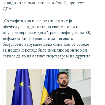
западниот германски град Ахен“, пренесе
ДПА.
„Со својата крв и својот живот, тие ја
обезбедуваа иднината на своите, но и на
другите европски деца“, рече шефицата на ЕК,
пофалувајќи го Зеленски за неговото
безусловно верување дека оние кои се бореле
за нешто секогаш биле посилни од оние кои
сакале да го наметнат својот јарем на другите.