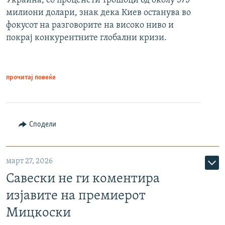
Украина, со проценети трошоци од околу 575
милиони долари, знак дека Киев останува во
фокусот на разговорите на високо ниво и
покрај конкурентните глобални кризи.
прочитај повеќе
Сподели
март 27, 2026
Савески не ги коментира
изјавите на премиерот
Мицкоски