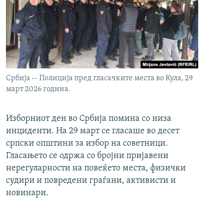
Србија -- Полиција пред гласачките места во Кула, 29
март 2026 година.
Изборниот ден во Србија помина со низа
инциденти. На 29 март се гласаше во десет
српски општини за избор на советници.
Гласањето се одржа со бројни пријавени
нерегуларности на повеќето места, физички
судири и повредени граѓани, активисти и
новинари.