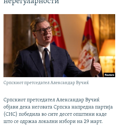
нерегуларности
Српскиот претседател Александар Вучиќ
Српскиот претседател Александар Вучиќ
објави дека неговата Српска напредна партија
(СНС) победила во сите десет општини каде
што се одржаа локални избори на 29 март.