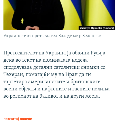
Украинскиот претседател Володимир Зеленски
Претседателот на Украина ја обвини Русија
дека во текот на изминатата недела
споделувала детални сателитски снимки со
Техеран, помагајќи му на Иран да ги
таргетира американските и британските
воени објекти и нафтените и гасните полиња
во регионот на Заливот и на други места.
прочитај повеќе