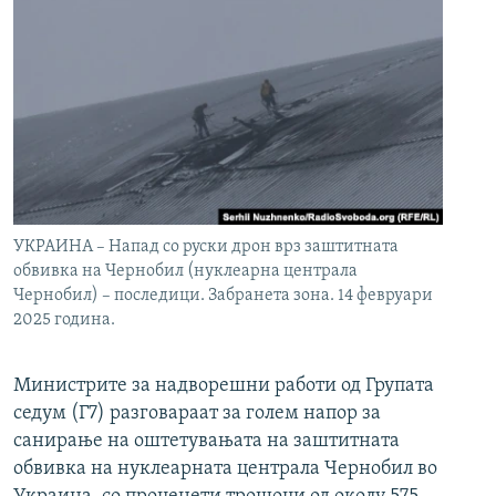
УКРАИНА – Напад со руски дрон врз заштитната
обвивка на Чернобил (нуклеарна централа
Чернобил) – последици. Забранета зона. 14 февруари
2025 година.
Министрите за надворешни работи од Групата
седум (Г7) разговараат за голем напор за
санирање на оштетувањата на заштитната
обвивка на нуклеарната централа Чернобил во