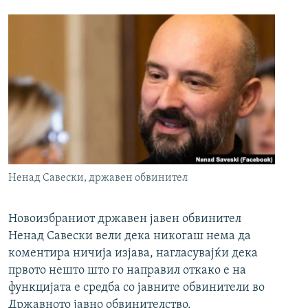
Ненад Савески, државен обвинител
Новоизбраниот државен јавен обвинител
Ненад Савески вели дека никогаш нема да
коментира ничија изјава, нагласувајќи дека
првото нешто што го направил откако е на
функцијата е средба со јавните обвинители во
Државното јавно обвинителство.