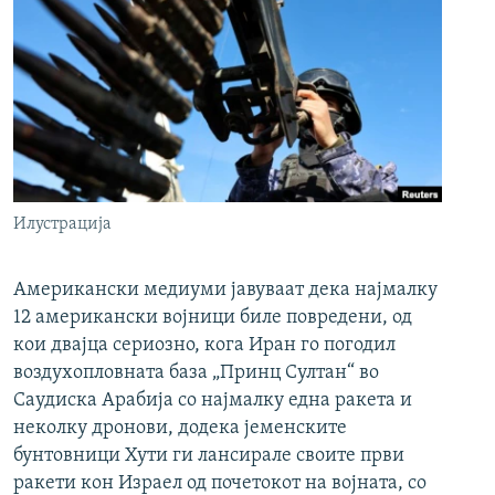
Илустрација
Американски медиуми јавуваат дека најмалку
12 американски војници биле повредени, од
кои двајца сериозно, кога Иран го погодил
воздухопловната база „Принц Султан“ во
Саудиска Арабија со најмалку една ракета и
неколку дронови, додека јеменските
бунтовници Хути ги лансирале своите први
ракети кон Израел од почетокот на војната, со