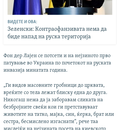
ВИДЕТЕ И ОВА:
Зеленски: Контраофанзивата нема да
биде напад на руска територија
Фон дер Лајен се потсети и на нејзиното прво
патување во Украина по почетокот на руската
инвазија минатата година.
„Ги видов масовните гробници до црквата,
вреќите со тела лежат блиску една до друга.
Никогаш нема да ја заборавам сликата на
безбројните свеќи кои ги претставуваат
животите на татко, мајка, син, ќерка, брат или
сестра, бесмислено изгаснати“, рече таа
мислејќи на нејзината посета на киевското