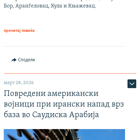
Бор, Аранѓеловац, Кула и Књажевац.
прочитај повеќе
Сподели
март 28, 2026
Повредени американски
војници при ирански напад врз
база во Саудиска Арабија