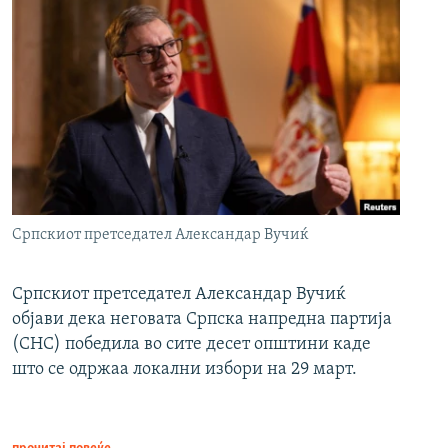
Српскиот претседател Александар Вучиќ
Српскиот претседател Александар Вучиќ
објави дека неговата Српска напредна партија
(СНС) победила во сите десет општини каде
што се одржаа локални избори на 29 март.