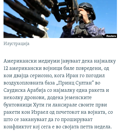
Илустрација
Американски медиуми јавуваат дека најмалку
12 американски војници биле повредени, од
кои двајца сериозно, кога Иран го погодил
воздухопловната база „Принц Султан“ во
Саудиска Арабија со најмалку една ракета и
неколку дронови, додека јеменските
бунтовници Хути ги лансирале своите први
ракети кон Израел од почетокот на војната, со
што се закануваат да го прошируваат
конфликтот кој сега е во својата петта недела.