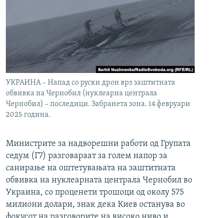
УКРАИНА – Напад со руски дрон врз заштитната
обвивка на Чернобил (нуклеарна централа
Чернобил) – последици. Забранета зона. 14 февруари
2025 година.
Министрите за надворешни работи од Групата
седум (Г7) разговараат за голем напор за
санирање на оштетувањата на заштитната
обвивка на нуклеарната централа Чернобил во
Украина, со проценети трошоци од околу 575
милиони долари, знак дека Киев останува во
фокусот на разговорите на високо ниво и