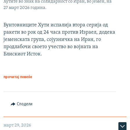
Хутите во знак на солидарност со Иран, во Јемен, на
27 март 2026 година.
Бунтовниците Хути испалија втора серија од
ракети во рок од 24 часа против Израел, додека
јеменската група, сојузничка на Иран, го
продлабочи своето учество во војната на
Блискиот Исток.
прочитај повеќе
Сподели
март 29, 2026