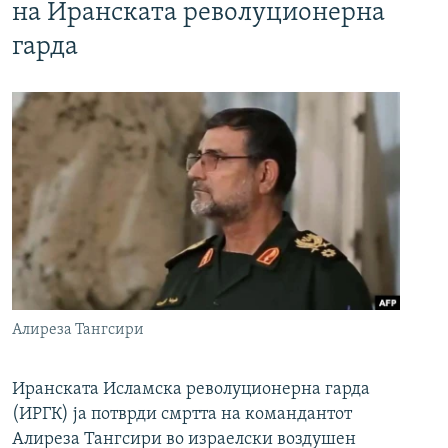
на Иранската револуционерна
гарда
Алиреза Тангсири
Иранската Исламска револуционерна гарда
(ИРГК) ја потврди смртта на командантот
Алиреза Тангсири во израелски воздушен