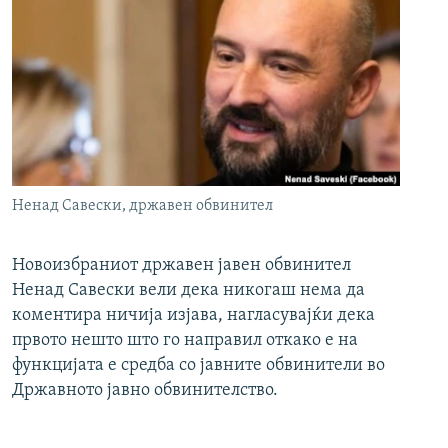
Ненад Савески, државен обвинител
Новоизбраниот државен јавен обвинител
Ненад Савески вели дека никогаш нема да
коментира ничија изјава, нагласувајќи дека
првото нешто што го направил откако е на
функцијата е средба со јавните обвинители во
Државното јавно обвинителство.