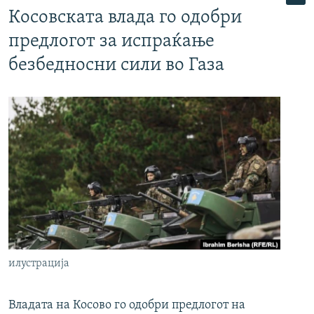
Косовската влада го одобри
предлогот за испраќање
безбедносни сили во Газа
илустрација
Владата на Косово го одобри предлогот на