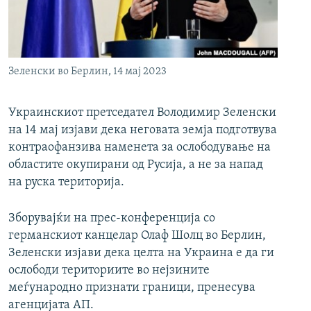
РСЕ веб страници
Зеленски во Берлин, 14 мај 2023
Украинскиот претседател Володимир Зеленски
на 14 мај изјави дека неговата земја подготвува
контраофанзива наменета за ослободување на
областите окупирани од Русија, а не за напад
на руска територија.
Зборувајќи на прес-конференција со
германскиот канцелар Олаф Шолц во Берлин,
Зеленски изјави дека целта на Украина е да ги
ослободи териториите во нејзините
меѓународно признати граници, пренесува
агенцијата АП.