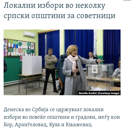
Локални избори во неколку
српски општини за советници
Денеска во Србија се одржуваат локални
избори во повеќе општини и градови, меѓу кои
Бор, Аранѓеловац, Кула и Књажевац.