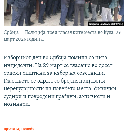
Србија -- Полиција пред гласачките места во Кула, 29
март 2026 година.
Изборниот ден во Србија помина со низа
инциденти. На 29 март се гласаше во десет
српски општини за избор на советници.
Гласањето се одржа со бројни пријавени
нерегуларности на повеќето места, физички
судири и повредени граѓани, активисти и
новинари.
прочитај повеќе