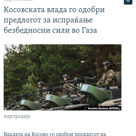
Косовската влада го одобри
предлогот за испраќање
безбедносни сили во Газа
илустрација
Владата на Косово го одобри предлогот на