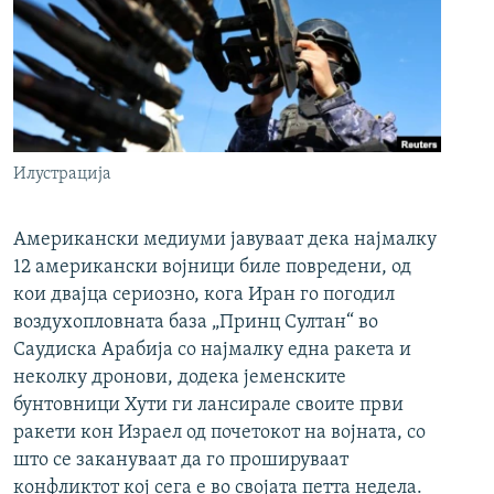
Илустрација
Американски медиуми јавуваат дека најмалку
12 американски војници биле повредени, од
кои двајца сериозно, кога Иран го погодил
воздухопловната база „Принц Султан“ во
Саудиска Арабија со најмалку една ракета и
неколку дронови, додека јеменските
бунтовници Хути ги лансирале своите први
ракети кон Израел од почетокот на војната, со
што се закануваат да го прошируваат
конфликтот кој сега е во својата петта недела.