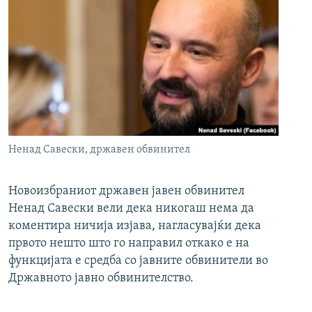
Ненад Савески, државен обвинител
Новоизбраниот државен јавен обвинител
Ненад Савески вели дека никогаш нема да
коментира ничија изјава, нагласувајќи дека
првото нешто што го направил откако е на
функцијата е средба со јавните обвинители во
Државното јавно обвинителство.