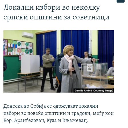
Локални избори во неколку
српски општини за советници
Денеска во Србија се одржуваат локални
избори во повеќе општини и градови, меѓу кои
Бор, Аранѓеловац, Кула и Књажевац.