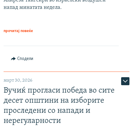
Алиреза Тангсири во израелски воздушен
напад минатата недела.
прочитај повеќе
Сподели
март 30, 2026
Вучиќ прогласи победа во сите
десет општини на изборите
проследени со напади и
нерегуларности