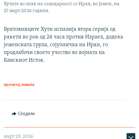
Хутите во знак на солидарност со Иран, во Јемен, на
27 март 2026 година.
Бунтовниците Хути испалија втора серија од
ракети во рок од 24 часа против Израел, додека
јеменската група, сојузничка на Иран, го
продлабочи своето учество во војната на
Блискиот Исток.
прочитај повеќе
Сподели
март 29, 2026