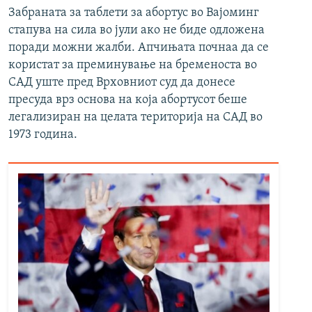
Забраната за таблети за абортус во Вајоминг
стапува на сила во јули ако не биде одложена
поради можни жалби. Апчињата почнаа да се
користат за преминување на бременоста во
САД уште пред Врховниот суд да донесе
пресуда врз основа на која абортусот беше
легализиран на целата територија на САД во
1973 година.