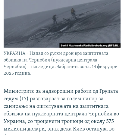
УКРАИНА – Напад со руски дрон врз заштитната
обвивка на Чернобил (нуклеарна централа
Чернобил) – последици. Забранета зона. 14 февруари
2025 година.
Министрите за надворешни работи од Групата
седум (Г7) разговараат за голем напор за
санирање на оштетувањата на заштитната
обвивка на нуклеарната централа Чернобил во
Украина, со проценети трошоци од околу 575
милиони долари, знак дека Киев останува во