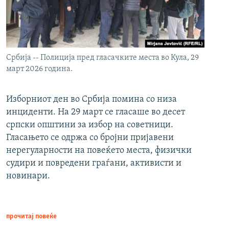
Србија -- Полиција пред гласачките места во Кула, 29
март 2026 година.
Изборниот ден во Србија помина со низа
инциденти. На 29 март се гласаше во десет
српски општини за избор на советници.
Гласањето се одржа со бројни пријавени
нерегуларности на повеќето места, физички
судири и повредени граѓани, активисти и
новинари.
прочитај повеќе