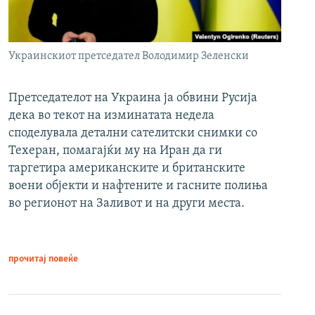
Украинскиот претседател Володимир Зеленски
Претседателот на Украина ја обвини Русија
дека во текот на изминатата недела
споделувала детални сателитски снимки со
Техеран, помагајќи му на Иран да ги
таргетира американските и британските
воени објекти и нафтените и гасните полиња
во регионот на Заливот и на други места.
прочитај повеќе