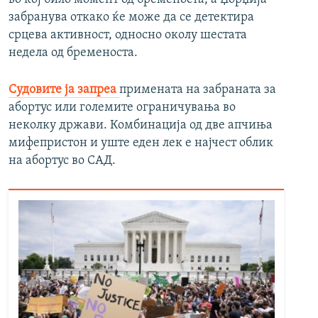
забранува откако ќе може да се детектира
срцева активност, односно околу шестата
недела од бременоста.
Судовите ја запреа
примената на забраната за
абортус или големите ограничувања во
неколку држави. Комбинација од две апчиња
мифепристон и уште еден лек е најчест облик
на абортус во САД.