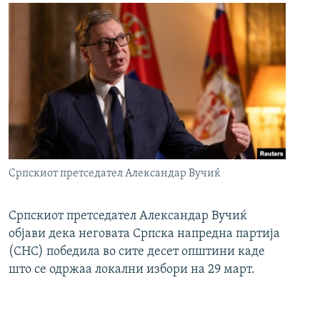
Српскиот претседател Александар Вучиќ
Српскиот претседател Александар Вучиќ
објави дека неговата Српска напредна партија
(СНС) победила во сите десет општини каде
што се одржаа локални избори на 29 март.