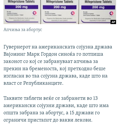
РСЕ веб страници
Апчиња за абортус
Гувернерот на американската сојузна држава
Вајоминг Марк Гордон синоќа го потпиша
законот со кој се забрануваат апчиња за
прекин на бременоста, кој претходно беше
изгласан во таа сојузна држава, каде што на
власт се Републиканците.
Таквите таблети веќе се забранети во 13
американски сојузни држави, каде што има
општа забрана за абортус, а 15 држави го
ограничи пристапот до вакви лекови.