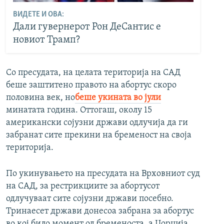
ВИДЕТЕ И ОВА:
Дали гувернерот Рон ДеСантис е
новиот Трамп?
Со пресудата, на целата територија на САД
беше заштитено правото на абортус скоро
половина век, но
беше укината во јули
минатата година. Оттогаш, околу 15
американски сојузни држави одлучија да ги
забранат сите прекини на бременост на своја
територија.
По укинувањето на пресудата на Врховниот суд
на САД, за рестрикциите за абортусот
одлучуваат сите сојузни држави посебно.
Тринаесет држави донесоа забрана за абортус
во кој било момент од бременоста, а Џорџија