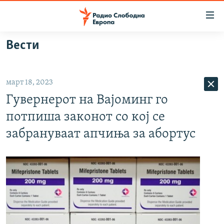
Достапни
линкови
Оди
Вести
на
МАКЕДОНИЈА
содржината
СВЕТ
Оди
март 18, 2023
ВИЗУЕЛНО
на
Гувернерот на Вајоминг го
главната
ВЕСТИ
навигација
потпиша законот со кој се
ШТО ТРЕБА ДА ЗНАЕТЕ
Премини
забрануваат апчиња за абортус
на
ПРИЈАВИ СЕ ЗА ЊУЗЛЕТЕР
пребарување
ПОДКАСТ ЗОШТО?
СЛЕДЕТЕ НЕ