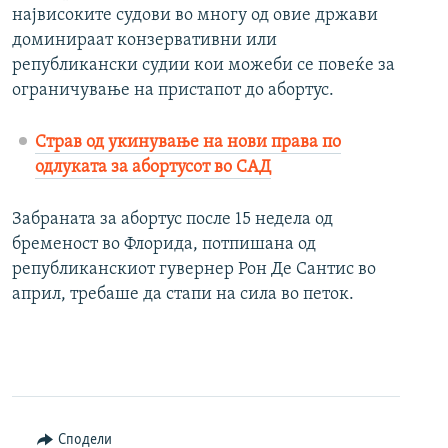
највисоките судови во многу од овие држави
доминираат конзервативни или
републикански судии кои можеби се повеќе за
ограничување на пристапот до абортус.
Страв од укинување на нови права по
одлуката за абортусот во САД
Забраната за абортус после 15 недела од
бременост во Флорида, потпишана од
републиканскиот гувернер Рон Де Сантис во
април, требаше да стапи на сила во петок.
Сподели