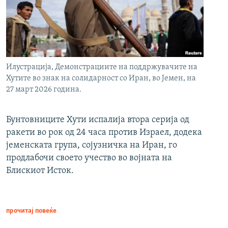
Илустрација, Демонстрациите на поддржувачите на
Хутите во знак на солидарност со Иран, во Јемен, на
27 март 2026 година.
Бунтовниците Хути испалија втора серија од
ракети во рок од 24 часа против Израел, додека
јеменската група, сојузничка на Иран, го
продлабочи своето учество во војната на
Блискиот Исток.
прочитај повеќе