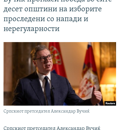
десет општини на изборите
проследени со напади и
нерегуларности
Српскиот претседател Александар Вучиќ
Српскиот претседател Александар Вучиќ