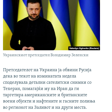
Украинскиот претседател Володимир Зеленски
Претседателот на Украина ја обвини Русија
дека во текот на изминатата недела
споделувала детални сателитски снимки со
Техеран, помагајќи му на Иран да ги
таргетира американските и британските
воени објекти и нафтените и гасните полиња
во регионот на Заливот и на други места.