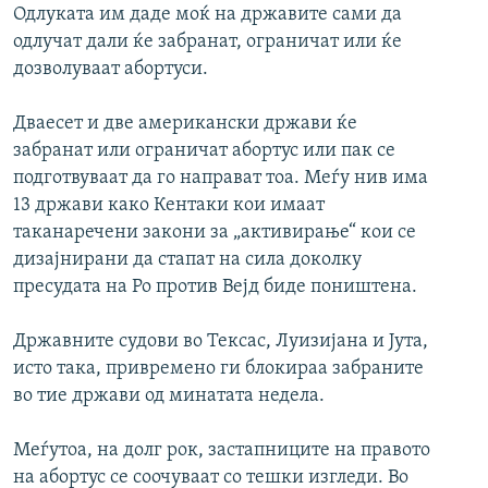
Одлуката им даде моќ на државите сами да
одлучат дали ќе забранат, ограничат или ќе
дозволуваат абортуси.
Дваесет и две американски држави ќе
забранат или ограничат абортус или пак се
подготвуваат да го направат тоа. Меѓу нив има
13 држави како Кентаки кои имаат
таканаречени закони за „активирање“ кои се
дизајнирани да стапат на сила доколку
пресудата на Ро против Вејд биде поништена.
Државните судови во Тексас, Луизијана и Јута,
исто така, привремено ги блокираа забраните
во тие држави од минатата недела.
Меѓутоа, на долг рок, застапниците на правото
на абортус се соочуваат со тешки изгледи. Во