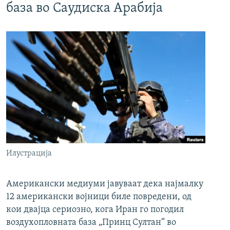
база во Саудиска Арабија
Илустрација
Американски медиуми јавуваат дека најмалку
12 американски војници биле повредени, од
кои двајца сериозно, кога Иран го погодил
воздухопловната база „Принц Султан“ во