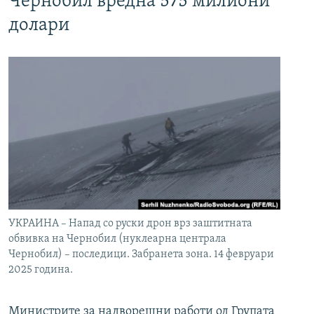
Чернобил вредна 575 милиони
долари
УКРАИНА – Напад со руски дрон врз заштитната
обвивка на Чернобил (нуклеарна централа
Чернобил) – последици. Забранета зона. 14 февруари
2025 година.
Министрите за надворешни работи од Групата