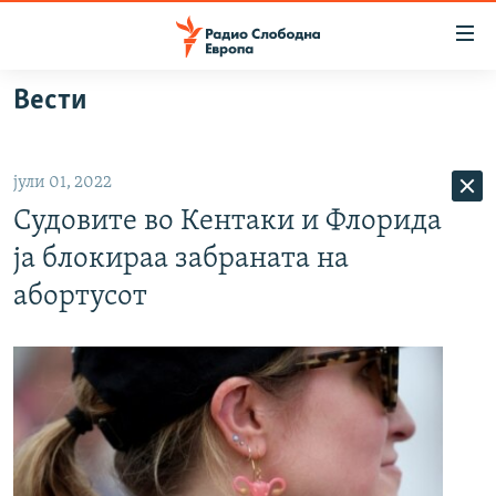
Достапни
линкови
Оди
Вести
на
МАКЕДОНИЈА
содржината
СВЕТ
Оди
јули 01, 2022
ВИЗУЕЛНО
на
Судовите во Кентаки и Флорида
главната
ВЕСТИ
навигација
ја блокираа забраната на
ШТО ТРЕБА ДА ЗНАЕТЕ
Премини
абортусот
на
ПРИЈАВИ СЕ ЗА ЊУЗЛЕТЕР
пребарување
ПОДКАСТ ЗОШТО?
СЛЕДЕТЕ НЕ