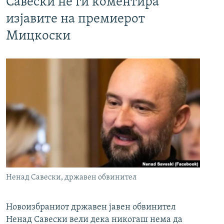
Савески не ги коментира
изјавите на премиерот
Мицкоски
Ненад Савески, државен обвинител
Новоизбраниот државен јавен обвинител
Ненад Савески вели дека никогаш нема да