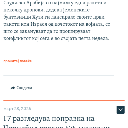
Саудиска Арабија со најмалку една ракета и
неколку дронови, додека јеменските
бунтовници Хути ги лансирале своите први
ракети кон Израел од почетокот на војната, со
што се закануваат да го прошируваат
конфликтот кој сега е во својата петта недела.
прочитај повеќе
Сподели
март 28, 2026
Г7 разгледува поправка на