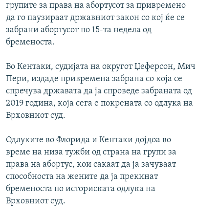
групите за права на абортусот за привремено
да го паузираат државниот закон со кој ќе се
забрани абортусот по 15-та недела од
бременоста.
Во Кентаки, судијата на округот Џеферсон, Мич
Пери, издаде привремена забрана со која се
спречува државата да ја спроведе забраната од
2019 година, која сега е покрената со одлука на
Врховниот суд.
Одлуките во Флорида и Кентаки дојдоа во
време на низа тужби од страна на групи за
права на абортус, кои сакаат да ја зачуваат
способноста на жените да ја прекинат
бременоста по историската одлука на
Врховниот суд.