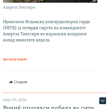
Алиреза Тангсири
Иранската Исламска револуционерна гарда
(ИРГК) ја потврди смртта на командантот
Алиреза Тангсири во израелски воздушен
напад минатата недела.
прочитај повеќе
Сподели
март 30, 2026
Вучиќ прогласи победа во сите