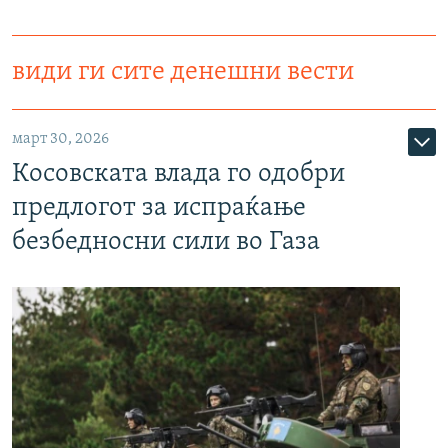
види ги сите денешни вести
март 30, 2026
Косовската влада го одобри
предлогот за испраќање
безбедносни сили во Газа