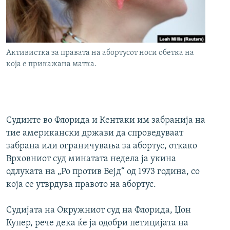
РСЕ веб страници
Активистка за правата на абортусот носи обетка на
која е прикажана матка.
Судиите во Флорида и Кентаки им забранија на
тие американски држави да спроведуваат
забрана или ограничувања за абортус, откако
Врховниот суд минатата недела ја укина
одлуката на „Ро против Вејд“ од 1973 година, со
која се утврдува правото на абортус.
Судијата на Окружниот суд на Флорида, Џон
Купер, рече дека ќе ја одобри петицијата на