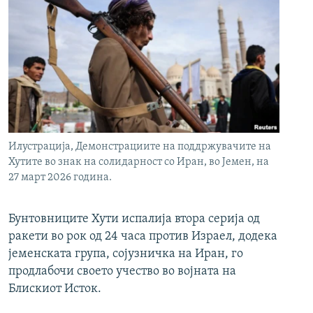
Илустрација, Демонстрациите на поддржувачите на
Хутите во знак на солидарност со Иран, во Јемен, на
27 март 2026 година.
Бунтовниците Хути испалија втора серија од
ракети во рок од 24 часа против Израел, додека
јеменската група, сојузничка на Иран, го
продлабочи своето учество во војната на
Блискиот Исток.