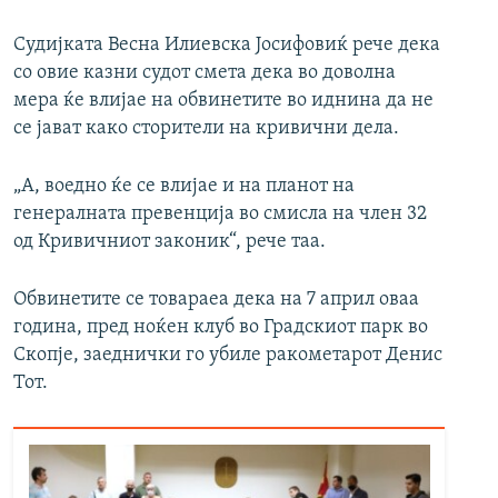
Судијката Весна Илиевска Јосифовиќ рече дека
со овие казни судот смета дека во доволна
мера ќе влијае на обвинетите во иднина да не
се јават како сторители на кривични дела.
„А, воедно ќе се влијае и на планот на
генералната превенција во смисла на член 32
од Кривичниот законик“, рече таа.
Обвинетите се товараеа дека на 7 април оваа
година, пред ноќен клуб во Градскиот парк во
Скопје, заеднички го убиле ракометарот Денис
Тот.