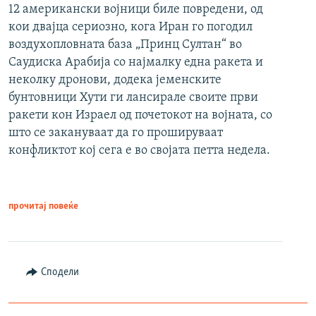
12 американски војници биле повредени, од
кои двајца сериозно, кога Иран го погодил
воздухопловната база „Принц Султан“ во
Саудиска Арабија со најмалку една ракета и
неколку дронови, додека јеменските
бунтовници Хути ги лансирале своите први
ракети кон Израел од почетокот на војната, со
што се закануваат да го прошируваат
конфликтот кој сега е во својата петта недела.
прочитај повеќе
Сподели