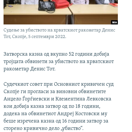
РСЕ веб страници
Судење за убиството на хрватскиот ракометар Денис
Тот, Скопје, 5 септември 2022.
Затворска казна од вкупно 52 години добија
тројцата обвинети за убиството на хрватскиот
ракометар Денис Тот.
Судечкиот совет при Основниот кривичен суд
Скопје ги прогласи за виновни обвинетите
Анџело Ѓорѓиевски и Клементина Левковска
кои добија казна затвор од по 18 години,
додека на обвинетиот Андреј Костовски му
беше изречена казна од 16 години затвор за
сторено кривично дело „убиство“.