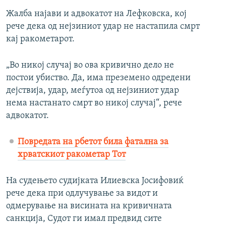
Жалба најави и адвокатот на Лефковска, кој
рече дека од нејзиниот удар не настапила смрт
кај ракометарот.
„Во никој случај во ова кривично дело не
постои убиство. Да, има преземено одредени
дејствија, удар, меѓутоа од нејзиниот удар
нема настанато смрт во никој случај“, рече
адвокатот.
Повредата на рбетот била фатална за
хрватскиот ракометар Тот
На судењето судијката Илиевска Јосифовиќ
рече дека при одлучување за видот и
одмерување на висината на кривичната
санкција, Судот ги имал предвид сите