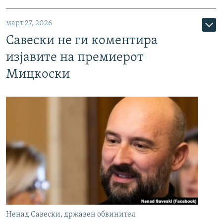
март 27, 2026
Савески не ги коментира
изјавите на премиерот
Мицкоски
Ненад Савески, државен обвинител