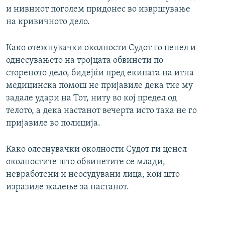
и нивниот поголем придонес во извршување
на кривичното дело.
Како отежнувачки околности Судот го ценел и
однесувањето на тројцата обвинети по
стореното дело, бидејќи пред екипата на итна
медицинска помош не пријавиле дека тие му
задале удари на Тот, ниту во кој предел од
телото, а дека настанот вечерта исто така не го
пријавиле во полиција.
Како олеснувачки околности Судот ги ценел
околностите што обвинетите се млади,
невработени и неосудувани лица, кои што
изразиле жалење за настанот.