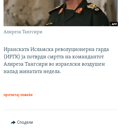
Алиреза Тангсири
Иранската Исламска револуционерна гарда
(ИРГК) ја потврди смртта на командантот
Алиреза Тангсири во израелски воздушен
напад минатата недела.
прочитај повеќе
Сподели