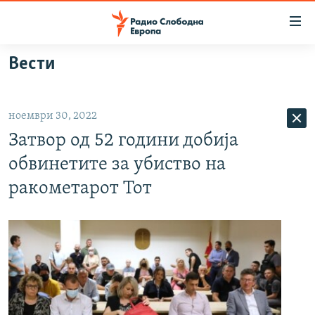
Достапни
линкови
Оди
Вести
на
МАКЕДОНИЈА
содржината
СВЕТ
Оди
ноември 30, 2022
ВИЗУЕЛНО
на
Затвор од 52 години добија
главната
ВЕСТИ
навигација
обвинетите за убиство на
ШТО ТРЕБА ДА ЗНАЕТЕ
Премини
ракометарот Тот
на
ПРИЈАВИ СЕ ЗА ЊУЗЛЕТЕР
пребарување
ПОДКАСТ ЗОШТО?
СЛЕДЕТЕ НЕ