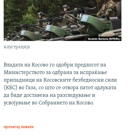
илустрација
Владата на Косово го одобри предлогот на
Министерството за одбрана за испраќање
припадници на Косовските безбедносни сили
(КБС) во Газа, со што се отвора патот одлуката
да биде доставена на разгледување и
усвојување во Собранието на Косово.
прочитај повеќе