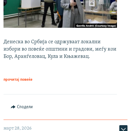
Денеска во Србија се одржуваат локални
избори во повеќе општини и градови, меѓу кои
Бор, Аранѓеловац, Кула и Књажевац.
прочитај повеќе
Сподели
март 28, 2026