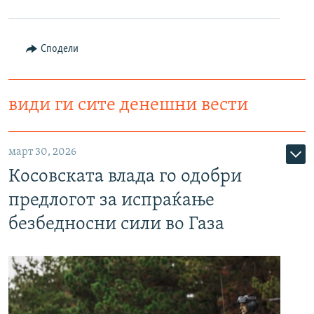
Сподели
види ги сите денешни вести
март 30, 2026
Косовската влада го одобри
предлогот за испраќање
безбедносни сили во Газа