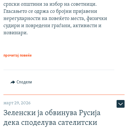
српски општини за избор на советници.
Гласањето се одржа со бројни пријавени
нерегуларности на повеќето места, физички
судири и повредени граѓани, активисти и
новинари.
прочитај повеќе
Сподели
март 29, 2026
Зеленски ја обвинува Русија
дека споделува сателитски