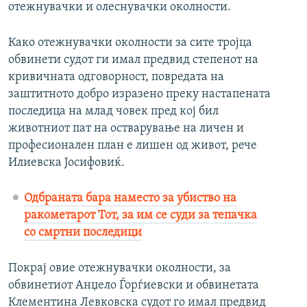
отежнувачки и олеснувачки околности.
Како отежнувачки околности за сите тројца
обвинети судот ги имал предвид степенот на
кривичната одговорност, повредата на
заштитното добро изразено преку настапената
последица на млад човек пред кој бил
животниот пат на остварување на личен и
професионален план е лишен од живот, рече
Илиевска Јосифовиќ.
Одбраната бара наместо за убиство на
ракометарот Тот, за им се суди за тепачка
со смртни последици
Покрај овие отежнувачки околности, за
обвинетиот Анџело Ѓорѓиевски и обвинетата
Клементина Левковска судот го имал предвид