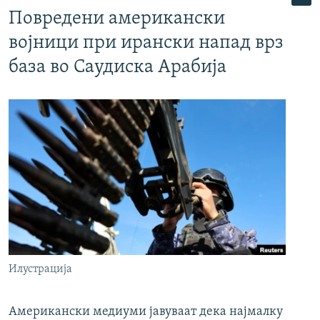
Повредени американски
војници при ирански напад врз
база во Саудиска Арабија
Илустрација
Американски медиуми јавуваат дека најмалку