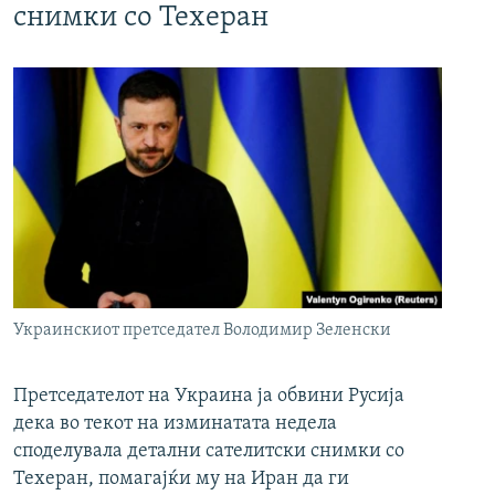
снимки со Техеран
Украинскиот претседател Володимир Зеленски
Претседателот на Украина ја обвини Русија
дека во текот на изминатата недела
споделувала детални сателитски снимки со
Техеран, помагајќи му на Иран да ги