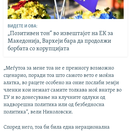
ВИДЕТЕ И ОВА:
„Позитивен тон“ во извештајот на ЕК за
Македонија, Вархеји бара да продолжи
борбата со корупцијата
„Меѓутоа за мене тоа не е премногу возможно
сценарио, поради тоа што самото вето е моќна
алатка, во рацете особено на оние послаби земји
членки кои немаат самите толкава моќ внатре во
ЕУ и во донесување на клучните одлуки од
надворешна политика или од безбедносна
политика“, вели Николовски.
Според него, тоа би била една нерационална