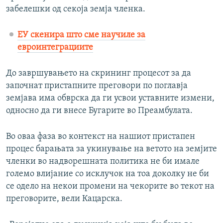
забелешки од секоја земја членка.
ЕУ скенира што сме научиле за
евроинтеграциите
До завршувањето на скрининг процесот за да
започнат пристапните преговори по поглавја
земјава има обврска да ги усвои уставните измени,
односно да ги внесе Бугарите во Преамбулата.
Во оваа фаза во контекст на нашиот пристапен
процес барањата за укинување на ветото на земјите
членки во надворешната политика не би имале
големо влијание со исклучок на тоа доколку не би
се одело на некои промени на чекорите во текот на
преговорите, вели Кацарска.