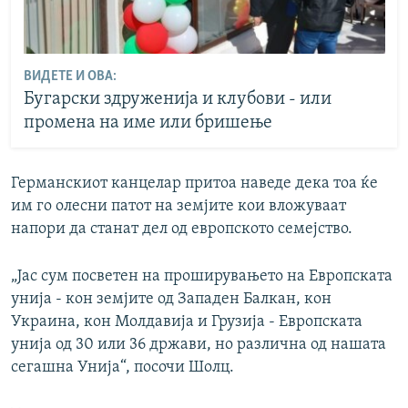
ВИДЕТЕ И ОВА:
Бугарски здруженија и клубови - или
промена на име или бришење
Германскиот канцелар притоа наведе дека тоа ќе
им го олесни патот на земјите кои вложуваат
напори да станат дел од европското семејство.
„Јас сум посветен на проширувањето на Европската
унија - кон земјите од Западен Балкан, кон
Украина, кон Молдавија и Грузија - Европската
унија од 30 или 36 држави, но различна од нашата
сегашна Унија“, посочи Шолц.