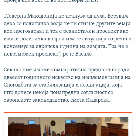
Србија кои веќе се во преговори со ЕУ.
„Северна Македонија не почнува од нула. Верувам
дека со политичка волја ќе ги стигне другите земји
кои преговараат и тоа е реалистичен проспект ако
имате политичка волја и имате ситуација со речиси
консензус за европска иднина на земјата. Тоа не е
невозможен проспект“, рече Васало.
Секако ние имаме компаративна предност поради
дваесет годишното искуство на имплементација на
Спогодбата за стабилизација и асоцијација, која
што донесе некоја понапредна согласност со
европското законодавство, смета Кацарска.