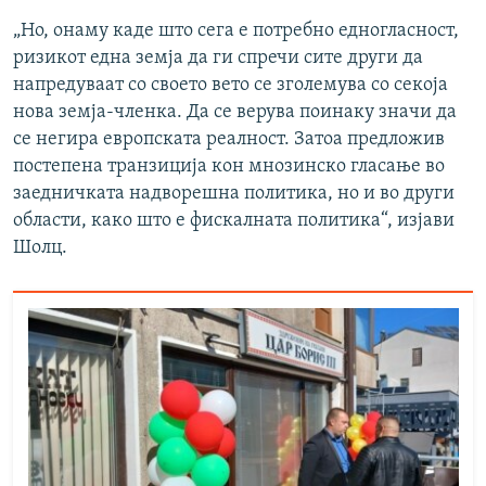
„Но, онаму каде што сега е потребно едногласност,
ризикот една земја да ги спречи сите други да
напредуваат со своето вето се зголемува со секоја
нова земја-членка. Да се верува поинаку значи да
се негира европската реалност. Затоа предложив
постепена транзиција кон мнозинско гласање во
заедничката надворешна политика, но и во други
области, како што е фискалната политика“, изјави
Шолц.