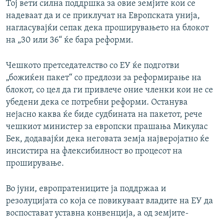
Тој вети силна поддршка за овие земјите кои се
надеваат да и се приклучат на Европската унија,
нагласувајќи сепак дека проширувањето на блокот
на „30 или 36“ ќе бара реформи.
Чешкото претседателство со ЕУ ќе подготви
„божиќен пакет“ со предлози за реформирање на
блокот, со цел да ги привлече оние членки кои не се
убедени дека се потребни реформи. Останува
нејасно каква ќе биде судбината на пакетот, рече
чешкиот министер за европски прашања Микулас
Бек, додавајќи дека неговата земја најверојатно ќе
инсистира на флексибилност во процесот на
проширување.
Во јуни, европратениците ја поддржаа и
резолуцијата со која се повикуваат владите на ЕУ да
воспостават уставна конвенција, а од земјите-