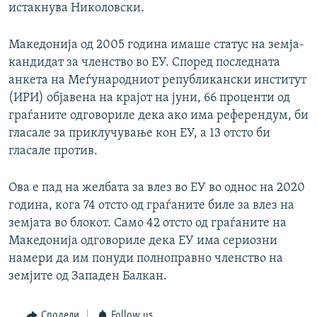
истакнува Николовски.
Македонија од 2005 година имаше статус на земја-
кандидат за членство во ЕУ. Според последната
анкета на Меѓународниот републикански институт
(ИРИ) објавена на крајот на јуни, 66 проценти од
граѓаните одговориле дека ако има референдум, би
гласале за приклучување кон ЕУ, а 13 отсто би
гласале против.
Ова е пад на желбата за влез во ЕУ во однос на 2020
година, кога 74 отсто од граѓаните биле за влез на
земјата во блокот. Само 42 отсто од граѓаните на
Македонија одговориле дека ЕУ има сериозни
намери да им понуди полноправно членство на
земјите од Западен Балкан.
Сподели
Follow us