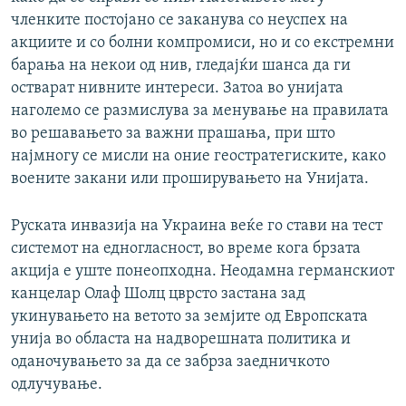
членките постојано се заканува со неуспех на
акциите и со болни компромиси, но и со екстремни
барања на некои од нив, гледајќи шанса да ги
остварат нивните интереси. Затоа во унијата
наголемо се размислува за менување на правилата
во решавањето за важни прашања, при што
најмногу се мисли на оние геостратегиските, како
воените закани или проширувањето на Унијата.
Руската инвазија на Украина веќе го стави на тест
системот на едногласност, во време кога брзата
акција е уште понеопходна. Неодамна германскиот
канцелар Олаф Шолц цврсто застана зад
укинувањето на ветото за земјите од Европската
унија во областа на надворешната политика и
оданочувањето за да се забрза заедничкото
одлучување.