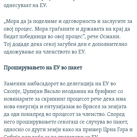
однесуваат на ЕУ.
„Мора да ја поделиме и одговорноста и заслугите за
овој процес. Мора граѓаните и државата на крај да
бидат победници во овој процес“, рече Османи.
Тој додаде дека секој загубен ден е дополнително
одложување на членството во ЕУ.
Проширувањето на ЕУ во пакет
Заменик aмбасадорoт во делегација на ЕУ во
Скопје, Џулијан Васало неодамна на брифинг со
новинарите за скрининг процесот рече дека има
нова енергија и ентузијазам во Брисел за земјата
да оди понапред во процесот за членство. Според
него проширувањето секогаш се случува во пакет,
односно со други земји како на пример Црна Гора и