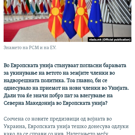
РСЕ веб страници
Знамето на РСМ и на ЕУ.
Во Европската унија стануваат погласни барањата
за укинување на ветото на земјите членки во
надворешната политика. Тоа главно, би се
однесувало на приемот на нови членки во Унијата.
Дали тоа ќе значи побрз пат за влегување на
Северна Македонија во Европската унија?
Соочена со новите предизвици од војната во
Украина, Европската унија тешко донесува одлуки
како да се справи со нив. Натегањето меѓу