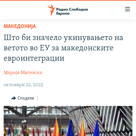
Достапни
линкови
Оди
МАКЕДОНИЈА
на
МАКЕДОНИЈА
Што би значело укинувањето на
содржината
СВЕТ
Оди
ветото во ЕУ за македонските
ВИЗУЕЛНО
на
евроинтеграции
главната
ВЕСТИ
навигација
Марија Митевска
ШТО ТРЕБА ДА ЗНАЕТЕ
Премини
на
октомври 22, 2022
ПРИЈАВИ СЕ ЗА ЊУЗЛЕТЕР
пребарување
ПОДКАСТ ЗОШТО?
Сподели
СЛЕДЕТЕ НЕ