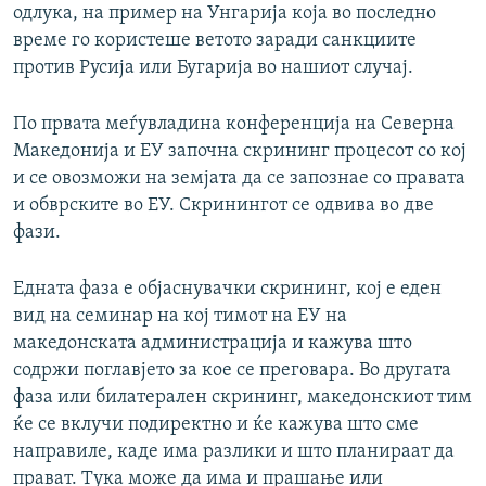
одлука, на пример на Унгарија која во последно
време го користеше ветото заради санкциите
против Русија или Бугарија во нашиот случај.
По првата меѓувладина конференција на Северна
Македонија и ЕУ започна скрининг процесот со кој
и се овозможи на земјата да се запознае со правата
и обврските во ЕУ. Скринингот се одвива во две
фази.
Едната фаза е објаснувачки скрининг, кој е еден
вид на семинар на кој тимот на ЕУ на
македонската администрација и кажува што
содржи поглавјето за кое се преговара. Во другата
фаза или билатерален скрининг, македонскиот тим
ќе се вклучи подиректно и ќе кажува што сме
направиле, каде има разлики и што планираат да
прават. Тука може да има и прашање или