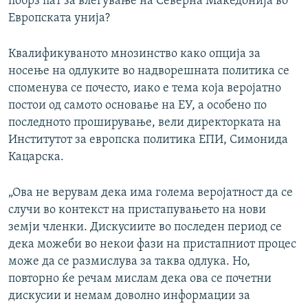
побрз пат за влегување на Северна Македонија во
Европската унија?
Квалификуваното мнозинство како опција за
носење на одлуките во надворешната политика се
споменува се почесто, иако е тема која веројатно
постои од самото основање на ЕУ, а особено по
последното проширување, вели директорката на
Институтот за европска политика ЕПИ, Симонида
Кацарска.
„Ова не верувам дека има голема веројатност да се
случи во контекст на пристапувањето на нови
земји членки. Дискусиите во последен период се
дека можеби во некои фази на пристапниот процес
може да се размислува за таква одлука. Но,
повторно ќе речам мислам дека ова се почетни
дискусии и немам доволно информации за