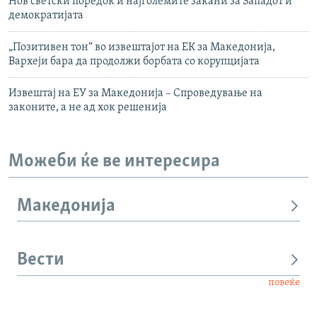
Нов светски поредок и најголемите закани за Западот и
демократијата
„Позитивен тон“ во извештајот на ЕК за Македонија,
Вархеји бара да продолжи борбата со корупцијата
Извештај на ЕУ за Македонија – Спроведување на
законите, а не ад хок решенија
Можеби ќе ве интересира
Македонија
Вести
повеќе