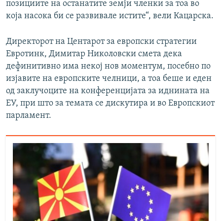
позициите на останатите земји членки за тоа во
која насока би се развивале истите“, вели Кацарска.
Директорот на Центарот за европски стратегии
Евротинк, Димитар Николовски смета дека
дефинитивно има некој нов моментум, посебно по
изјавите на европските челници, а тоа беше и еден
од заклучоците на конференцијата за иднината на
ЕУ, при што за темата се дискутира и во Европскиот
парламент.