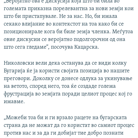
„Веројатно ова е дискусија која што би била во
големата приказна порелевантна за нови земји кои
што би пристапувале. Не за нас. Но, би имала
секако влијание во контекстот на тоа како би се
позиционирале кога би биле земја членка. Меѓутоа
овие дискусии се веројатно подолгорочни од она
што сега гледаме“, посочува Кацарска.
Николовски вели дека останува да се види колку
Бугарија ќе ја користи својата позиција во нашите
преговори. Доколку се донесе одлука за укинување
на ветото, според него, тоа ќе создаде голема
фрустрација во земјата поради целиот процес кој го
имавме.
„Можеби тоа би и ги врзало рацете на бугарската
страна да не можат да го користат во самиот процес
против нас и за да ги добијат тие добро познати