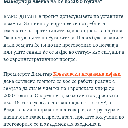
Македонија членка на ЕУ до 2030 година?
720p
720p
1080p
ВМРО-ДПМНЕ е против донесувањето на уставните
1080p
измени. За нивно усвојување се потребни и
гласовите на пратениците од опозициската партија.
Од внесувањето на Бугарите во Преамбулата зависи
дали земјата ќе ги почне преговорите по поглавја
или уште еднаш ќе се најде во статус- кво ситуација
во евроинтегративниот процес.
Премиерот Димитар
Ковачевски неодамна изјави
дека согласно темпото со кое се работи реално е
земјава да стане членка на Европската унија до
2030 година. Според него, во моментов државата
има 45 отсто усогласено законодавство со ЕУ, а
Владата има направено преговарачка структура и
назначено главен преговарач, при што вклучени во
преговорите се и академската заедница и