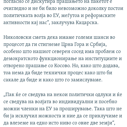
погласно се дискутира прашањето на пакетот е
очигледно и не би било невозможно доколку постои
политичката волја во ЕУ, меѓутоа и реформските
активности кај нас“, заклучува Кацарска.
Николовски смета дека имаме големи шанси во
процесот да ги стигнеме Црна Гора и Србија,
особено што нашиот северен сосед има проблем со
демократското функционирање на институциите и
отворено прашање со Косово. Но, како што додава,
тоа нема да биде технички процес како што би
сакале да биде и како што го замислуваме.
„Пак ќе се сведува на некои политички одлуки и ќе
се сведува на волјата во индивидуални и посебно
можни членки на ЕУ за проширување. Така што не
би ја исклучил можноста и ние да се приклучиме и
да влеземе на едно исто ниво со овие две земји“,