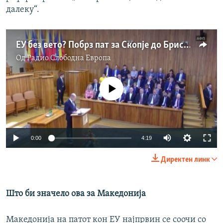
далеку“.
ЕУ без вето? Побрз пат за Скопје до Брисел?
Од
Радио Слободна Eвропа
No media source currently available
Auto
0:00
4:19
240p
Директен линк
360p
Auto
240p
360p
480p
480p
Што би значело ова за Македонија
720p
720p
1080p
Македонија на патот кон ЕУ најпрвин се соочи со
1080p