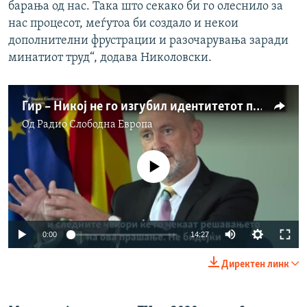
барања од нас. Така што секако би го олеснило за
нас процесот, меѓутоа би создало и некои
дополнителни фрустрации и разочарувања заради
минатиот труд“, додава Николовски.
Гир – Никој не го изгубил идентитетот при пристапувањето во ЕУ
Од
Радио Слободна Eвропа
No media source currently available
Auto
0:00
14:27
240p
Директен линк
360p
Auto
240p
360p
480p
480p