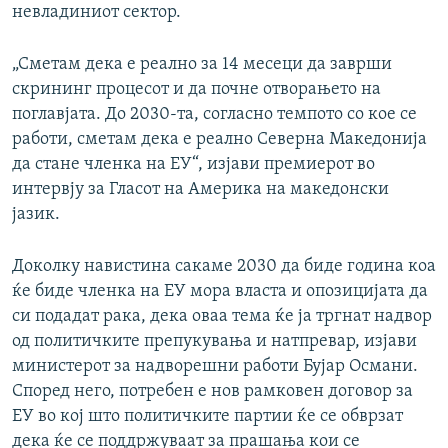
невладиниот сектор.
„Сметам дека е реално за 14 месеци да заврши
скрининг процесот и да почне отворањето на
поглавјата. До 2030-та, согласно темпото со кое се
работи, сметам дека е реално Северна Македонија
да стане членка на ЕУ“, изјави премиерот во
интервју за Гласот на Америка на македонски
јазик.
Доколку навистина сакаме 2030 да биде година коа
ќе биде членка на ЕУ мора власта и опозицијата да
си подадат рака, дека оваа тема ќе ја тргнат надвор
од политичките препукувања и натпревар, изјави
министерот за надворешни работи Бујар Османи.
Според него, потребен е нов рамковен договор за
ЕУ во кој што политичките партии ќе се обврзат
дека ќе се поддржуваат за прашања кои се