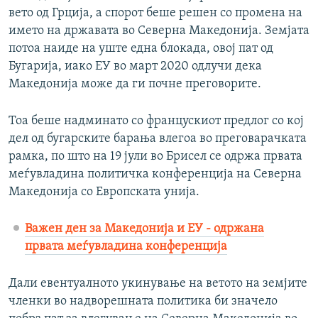
вето од Грција, а спорот беше решен со промена на
името на државата во Северна Македонија. Земјата
потоа наиде на уште една блокада, овој пат од
Бугарија, иако ЕУ во март 2020 одлучи дека
Македонија може да ги почне преговорите.
Тоа беше надминато со францускиот предлог со кој
дел од бугарските барања влегоа во преговарачката
рамка, по што на 19 јули во Брисел се одржа првата
меѓувладина политичка конференција на Северна
Македонија со Европската унија.
Важен ден за Македонија и ЕУ - одржана
првата меѓувладина конференција
Дали евентуалното укинување на ветото на земјите
членки во надворешната политика би значело