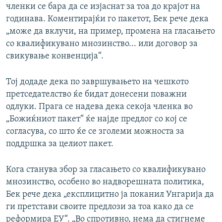
членки се бара да се изјаснат за тоа до крајот на
годинава. Коментирајќи го пакетот, Бек рече дека
„може да вклучи, на пример, промена на гласањето
со квалификувано мнозинство... или договор за
свикување конвенција“.
Тој додаде дека по завршувањето на чешкото
претседателство ќе бидат донесени поважни
одлуки. Прага се надева дека секоја членка во
„Божиќниот пакет“ ќе најде предлог со кој се
согласува, со што ќе се зголеми можноста за
поддршка за целиот пакет.
Кога станува збор за гласањето со квалификувано
мнозинство, особено во надворешната политика,
Бек рече дека „експлицитно ја поканил Унгарија да
ги претстави своите предлози за тоа како да се
реформира ЕУ“. „Во спротивно, нема да стигнеме