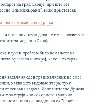
ретарот на град Скопје, при што без
ресно „елиминирани“, вели Христовски.
ја недвосмислена поддршка
еси и тоа покажува дека не им се посветува
ѓаните за модерно Скопје.
 дека клучен проблем било немањето на
ката Арсовска и покрај, како што тврди
ена задача за еден градоначалник не смее
инци, каква што видовме вчера, туку
ои се основна задача. Дополнително Дрисла
ите за струја кои се сериозен удар на
тието нема никаква поддршка од Градот