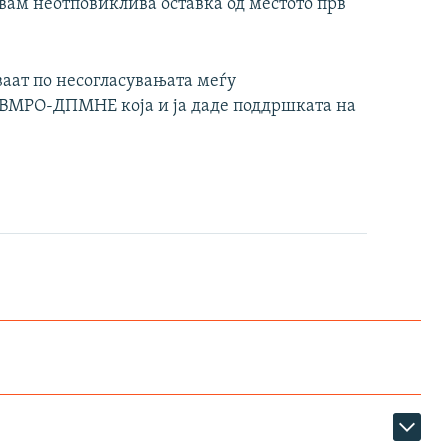
увам неотповиклива оставка од местото прв
аат по несогласувањата меѓу
 ВМРО-ДПМНЕ која и ја даде поддршката на