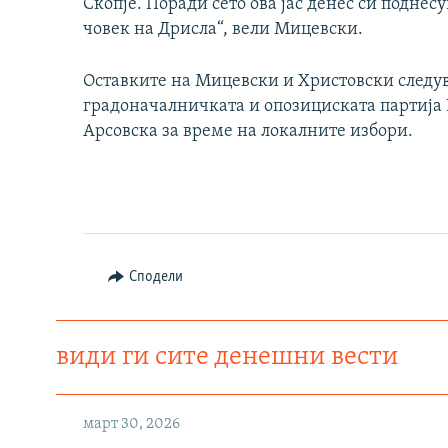
Скопје. Поради сето ова јас денес си поднес
човек на Дрисла“, вели Мицевски.
Оставките на Мицевски и Христовски следув
градоначалничката и опозициската партија
Арсовска за време на локалните избори.
Сподели
види ги сите денешни вести
март 30, 2026