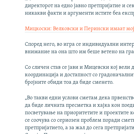
директорот на едно јавно претпријатие и сек
никакви факти и аргументи истите беа експ
Мицкоски: Велковски и Перински имаат мо
Според него, во игра се индивидуални интер
внимание на она што им беше ветено на гра
Со сличен став се јави и Мицевски кој вели
координација и достапност со градоначалнич
бројните обиди тоа да биде сменето.
„Во такви едни услови сметам дека првенств
да биде личната пресметка и хајка кон поед
посветување на приоритетите и проектите к
се соочува со сериозен проблем поради сметк
претпријатието, а за жал до сега претприја