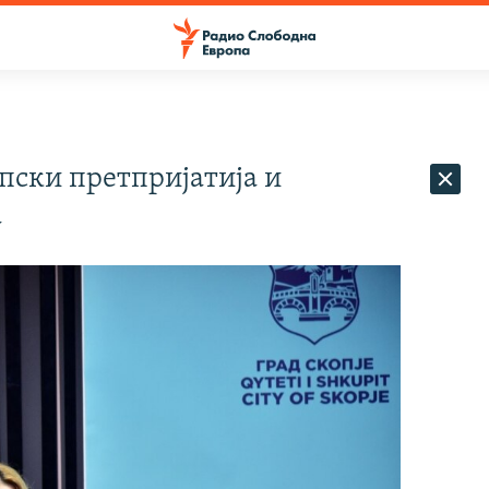
пски претпријатија и
а