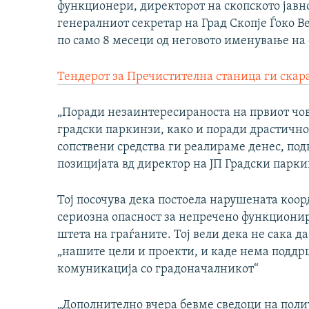
функционери, директорот на скопското јавн
генералниот секретар на Град Скопје Ѓоко В
по само 8 месеци од неговото именување на
Тендерот за Пречистителна станица ги скар
„Поради незаинтересираноста на првиот чове
градски паркинзи, како и поради драстично
сопствени средства ги реалираме денес, по
позицијата вд директор на ЈП Градски паркинг
Тој посочува дека постоела нарушената коор
сериозна опасност за непречено функционир
штета на граѓаните. Тој вели дека не сака д
„нашите цели и проекти, и каде нема поддр
комуникација со градоначалникот“
„Дополнително вчера бевме сведоци на пол