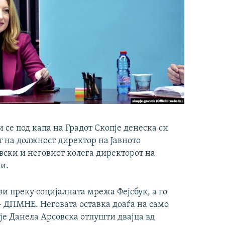
 се под капа на Градот Скопје денеска си
т на должност директор на Јавното
вски и неговиот колега директорот на
и.
ви преку социјалната мрежа Фејсбук, а го
 ДПМНЕ. Неговата оставка доаѓа на само
је Данела Арсовска отпушти двајца вд