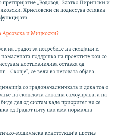
о претпријатие „Водовод“ Златко Пирински и
елковски. Христовски си поднесува оставка
 функцијата.
а Арсовска и Мицкоски?
к на градот за потребите на скопјани и
 намалената поддршка на проектите кои со
днесувам неотповиклива оставка од
 – Скопје“, се вели во неговата објава.
динација со градоначалничката и дека тоа е
ање на скопската локална самоуправа, а на
а биде дел од систем каде приоритет не се
шка од Градот ниту пак има нормална
итичко-медиумска конструкција против