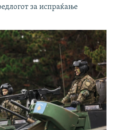
редлогот за испраќање