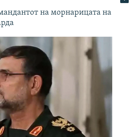
омандантот на морнарицата на
арда