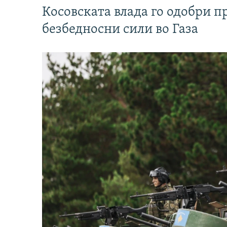
Косовската влада го одобри п
безбедносни сили во Газа