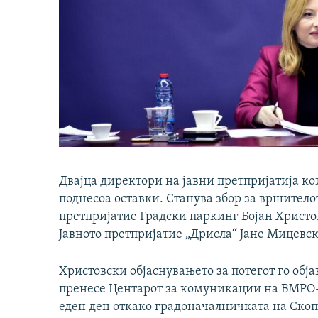
Двајца директори на јавни претпријатија кои
поднесоа оставки. Станува збор за вршитело
претпријатие Градски паркинг Бојан Христо
Јавното претпријатие „Дрисла“ Јане Мицевск
Христовски објаснувањето за потегот го обја
пренесе Центарот за комуникации на ВМРО-
еден ден откако градоначалничката на Скоп