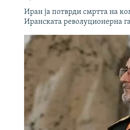
Иран ја потврди смртта на к
Иранската револуционерна г