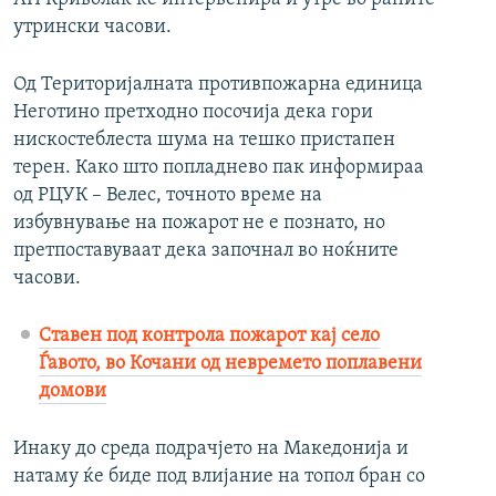
утрински часови.
Од Територијалната противпожарна единица
Неготино претходно посочија дека гори
нискостеблеста шума на тешко пристапен
терен. Како што попладнево пак информираа
од РЦУК – Велес, точното време на
избувнување на пожарот не е познато, но
претпоставуваат дека започнал во ноќните
часови.
Ставен под контрола пожарот кај село
Ѓавото, во Кочани од невремето поплавени
домови
Инаку до среда подрачјето на Македонија и
натаму ќе биде под влијание на топол бран со