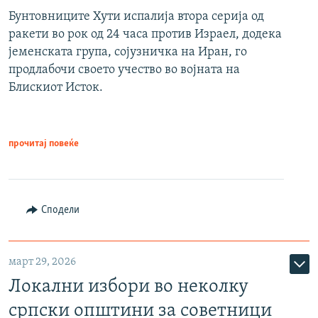
Бунтовниците Хути испалија втора серија од
ракети во рок од 24 часа против Израел, додека
јеменската група, сојузничка на Иран, го
продлабочи своето учество во војната на
Блискиот Исток.
прочитај повеќе
Сподели
март 29, 2026
Локални избори во неколку
српски општини за советници