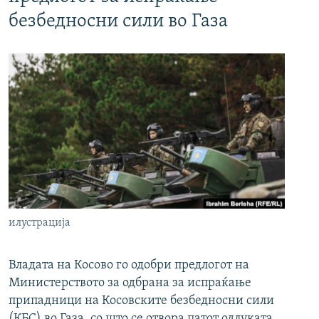
безбедносни сили во Газа
илустрација
Владата на Косово го одобри предлогот на
Министерството за одбрана за испраќање
припадници на Косовските безбедносни сили
(КБС) во Газа, со што се отвора патот одлуката