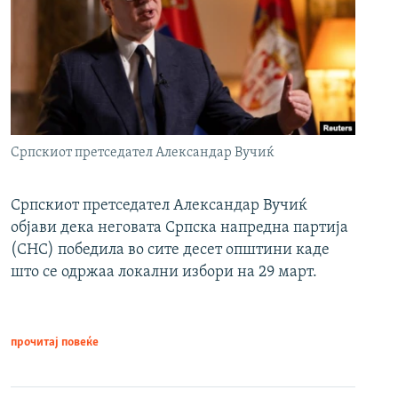
Српскиот претседател Александар Вучиќ
Српскиот претседател Александар Вучиќ
објави дека неговата Српска напредна партија
(СНС) победила во сите десет општини каде
што се одржаа локални избори на 29 март.
прочитај повеќе