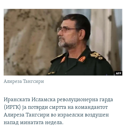
Алиреза Тангсири
Иранската Исламска револуционерна гарда
(ИРГК) ја потврди смртта на командантот
Алиреза Тангсири во израелски воздушен
напад минатата недела.