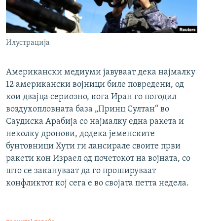
Илустрација
Американски медиуми јавуваат дека најмалку
12 американски војници биле повредени, од
кои двајца сериозно, кога Иран го погодил
воздухопловната база „Принц Султан“ во
Саудиска Арабија со најмалку една ракета и
неколку дронови, додека јеменските
бунтовници Хути ги лансирале своите први
ракети кон Израел од почетокот на војната, со
што се закануваат да го прошируваат
конфликтот кој сега е во својата петта недела.