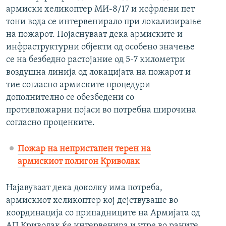
армиски хеликоптер МИ-8/17 и исфрлени пет
тони вода се интервенирало при локализирање
на пожарот. Појаснуваат дека армиските и
инфраструктурни објекти од особено значење
се на безбедно растојание од 5-7 километри
воздушна линија од локацијата на пожарот и
тие согласно армиските процедури
дополнително се обезбедени со
противпожарни појаси во потребна широчина
согласно проценките.
Пожар на непристапен терен на
армискиот полигон Криволак
Најавуваат дека доколку има потреба,
армискиот хеликоптер кој дејствуваше во
координација со припадниците на Армијата од
АП Криволак ќе интервенира и утре во раните