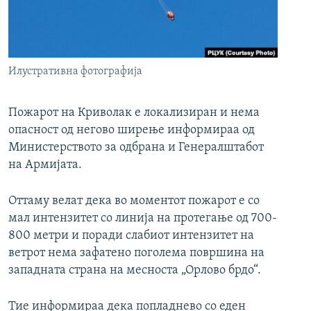
РСЕ веб страници
Илустративна фотографија
Пожарот на Криволак е локализиран и нема
опасност од негово ширење информираа од
Министерството за одбрана и Генералштабот
на Армијата.
Оттаму велат дека во моментот пожарот е со
мал интензитет со линија на протегање од 700-
800 метри и поради слабиот интензитет на
ветрот нема зафатено поголема површина на
западната страна на месноста „Орлово брдо“.
Тие информираа дека попладнево со еден