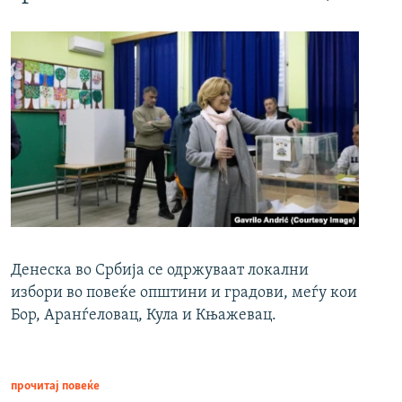
Денеска во Србија се одржуваат локални
избори во повеќе општини и градови, меѓу кои
Бор, Аранѓеловац, Кула и Књажевац.
прочитај повеќе