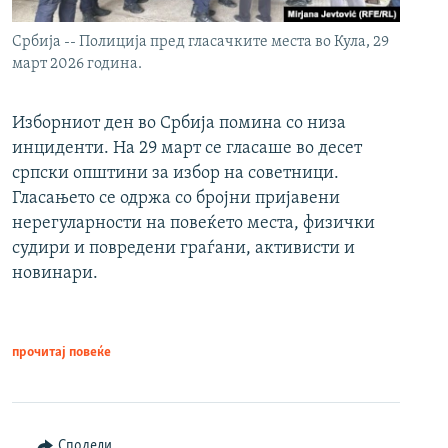
Србија -- Полиција пред гласачките места во Кула, 29
март 2026 година.
Изборниот ден во Србија помина со низа
инциденти. На 29 март се гласаше во десет
српски општини за избор на советници.
Гласањето се одржа со бројни пријавени
нерегуларности на повеќето места, физички
судири и повредени граѓани, активисти и
новинари.
прочитај повеќе
Сподели