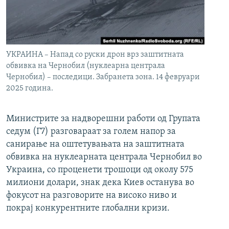
УКРАИНА – Напад со руски дрон врз заштитната
обвивка на Чернобил (нуклеарна централа
Чернобил) – последици. Забранета зона. 14 февруари
2025 година.
Министрите за надворешни работи од Групата
седум (Г7) разговараат за голем напор за
санирање на оштетувањата на заштитната
обвивка на нуклеарната централа Чернобил во
Украина, со проценети трошоци од околу 575
милиони долари, знак дека Киев останува во
фокусот на разговорите на високо ниво и
покрај конкурентните глобални кризи.