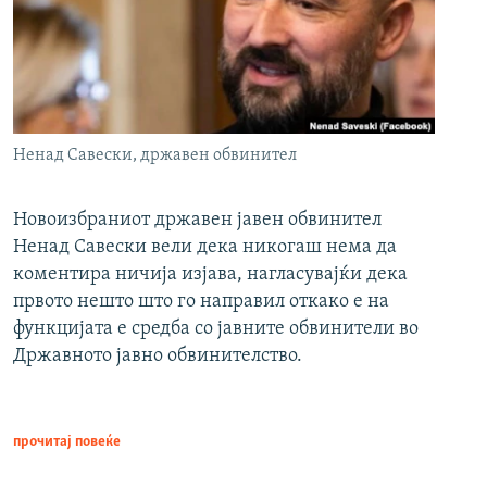
Ненад Савески, државен обвинител
Новоизбраниот државен јавен обвинител
Ненад Савески вели дека никогаш нема да
коментира ничија изјава, нагласувајќи дека
првото нешто што го направил откако е на
функцијата е средба со јавните обвинители во
Државното јавно обвинителство.
прочитај повеќе