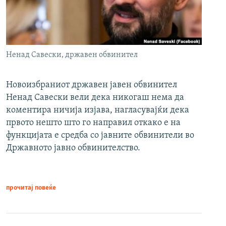
Ненад Савески, државен обвинител
Новоизбраниот државен јавен обвинител
Ненад Савески вели дека никогаш нема да
коментира ничија изјава, нагласувајќи дека
првото нешто што го направил откако е на
функцијата е средба со јавните обвинители во
Државното јавно обвинителство.
прочитај повеќе