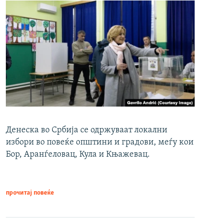
Денеска во Србија се одржуваат локални
избори во повеќе општини и градови, меѓу кои
Бор, Аранѓеловац, Кула и Књажевац.
прочитај повеќе