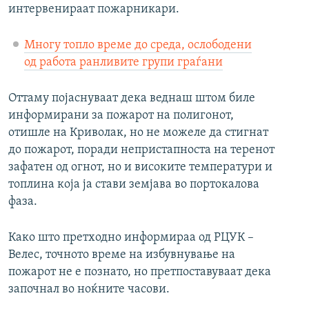
интервенираат пожарникари.
Многу топло време до среда, ослободени
од работа ранливите групи граѓани
Оттаму појаснуваат дека веднаш штом биле
информирани за пожарот на полигонот,
отишле на Криволак, но не можеле да стигнат
до пожарот, поради непристапноста на теренот
зафатен од огнот, но и високите температури и
топлина која ја стави земјава во портокалова
фаза.
Како што претходно информираа од РЦУК –
Велес, точното време на избувнување на
пожарот не е познато, но претпоставуваат дека
започнал во ноќните часови.