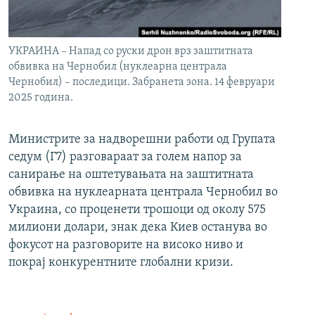
УКРАИНА – Напад со руски дрон врз заштитната
обвивка на Чернобил (нуклеарна централа
Чернобил) – последици. Забранета зона. 14 февруари
2025 година.
Министрите за надворешни работи од Групата
седум (Г7) разговараат за голем напор за
санирање на оштетувањата на заштитната
обвивка на нуклеарната централа Чернобил во
Украина, со проценети трошоци од околу 575
милиони долари, знак дека Киев останува во
фокусот на разговорите на високо ниво и
покрај конкурентните глобални кризи.