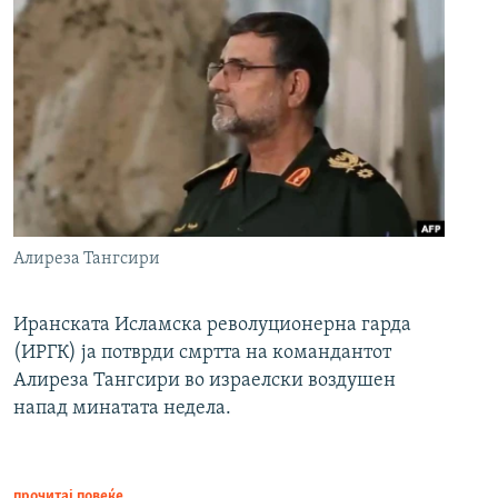
Алиреза Тангсири
Иранската Исламска револуционерна гарда
(ИРГК) ја потврди смртта на командантот
Алиреза Тангсири во израелски воздушен
напад минатата недела.
прочитај повеќе