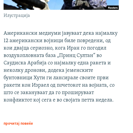
Илустрација
Американски медиуми јавуваат дека најмалку
12 американски војници биле повредени, од
кои двајца сериозно, кога Иран го погодил
воздухопловната база „Принц Султан“ во
Саудиска Арабија со најмалку една ракета и
неколку дронови, додека јеменските
бунтовници Хути ги лансирале своите први
ракети кон Израел од почетокот на војната, со
што се закануваат да го прошируваат
конфликтот кој сега е во својата петта недела.
прочитај повеќе