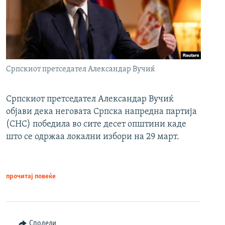
Српскиот претседател Александар Вучиќ
Српскиот претседател Александар Вучиќ
објави дека неговата Српска напредна партија
(СНС) победила во сите десет општини каде
што се одржаа локални избори на 29 март.
прочитај повеќе
Сподели