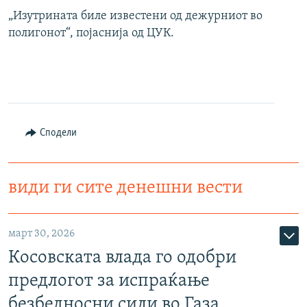
„Изутрината биле известени од дежурниот во
полигонот“, појаснија од ЦУК.
Сподели
види ги сите денешни вести
март 30, 2026
Косовската влада го одобри
предлогот за испраќање
безбедносни сили во Газа