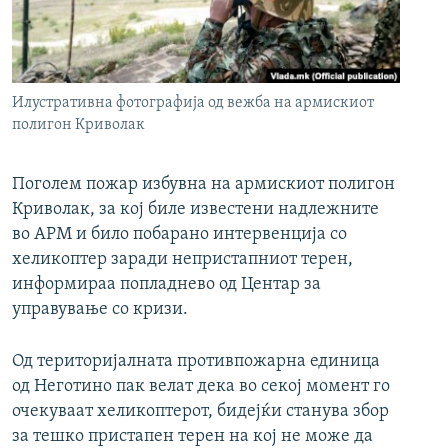
РСЕ веб страници
Илустративна фотографија од вежба на армискиот
полигон Криволак
Поголем пожар избувна на армискиот полигон
Криволак, за кој биле известени надлежните
во АРМ и било побарано интервенција со
хеликоптер заради непристапниот терен,
информираа попладнево од Центар за
управување со кризи.
Од територијалната противпожарна единица
од Неготино пак велат дека во секој момент го
очекуваат хеликоптерот, бидејќи станува збор
за тешко пристапен терен на кој не може да