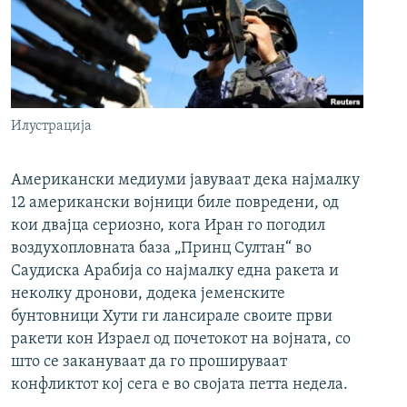
Илустрација
Американски медиуми јавуваат дека најмалку
12 американски војници биле повредени, од
кои двајца сериозно, кога Иран го погодил
воздухопловната база „Принц Султан“ во
Саудиска Арабија со најмалку една ракета и
неколку дронови, додека јеменските
бунтовници Хути ги лансирале своите први
ракети кон Израел од почетокот на војната, со
што се закануваат да го прошируваат
конфликтот кој сега е во својата петта недела.