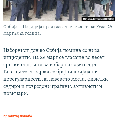
Србија -- Полиција пред гласачките места во Кула, 29
март 2026 година.
Изборниот ден во Србија помина со низа
инциденти. На 29 март се гласаше во десет
српски општини за избор на советници.
Гласањето се одржа со бројни пријавени
нерегуларности на повеќето места, физички
судири и повредени граѓани, активисти и
новинари.
прочитај повеќе