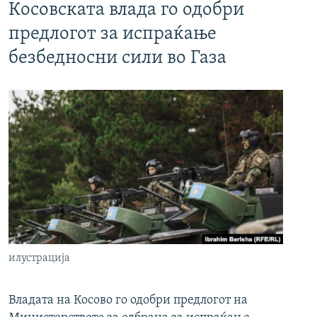
Косовската влада го одобри
предлогот за испраќање
безбедносни сили во Газа
илустрација
Владата на Косово го одобри предлогот на