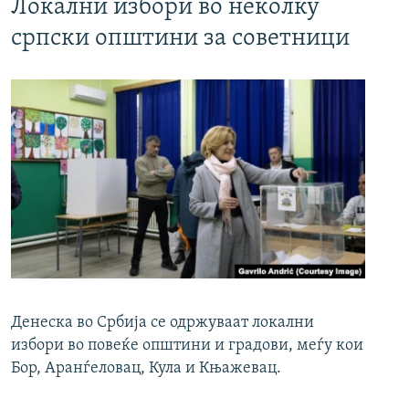
Локални избори во неколку
српски општини за советници
Денеска во Србија се одржуваат локални
избори во повеќе општини и градови, меѓу кои
Бор, Аранѓеловац, Кула и Књажевац.