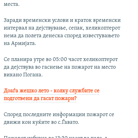
места.
Заради временски услови и краток временски
интервал на дејствување, сепак, хеликоптерот
нема да полета денеска според известувањето
на Армијата.
Се планира утре во 05:00 часот хеликоптерот
да дејствува во гаснење на пожарот на место
викано Погана.
Доаѓа жешко лето - колку службите се
подготвени да гасат пожари?
Според последните информации пожарот се
движи кон куќите во с.Ѓавато.