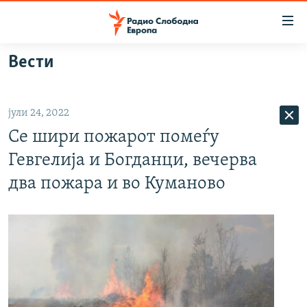
Достапни
линкови
Оди
Вести
на
МАКЕДОНИЈА
содржината
СВЕТ
Оди
јули 24, 2022
ВИЗУЕЛНО
на
Се шири пожарот помеѓу
главната
ВЕСТИ
навигација
Гевгелија и Богданци, вечерва
ШТО ТРЕБА ДА ЗНАЕТЕ
Премини
два пожара и во Куманово
на
ПРИЈАВИ СЕ ЗА ЊУЗЛЕТЕР
пребарување
ПОДКАСТ ЗОШТО?
СЛЕДЕТЕ НЕ