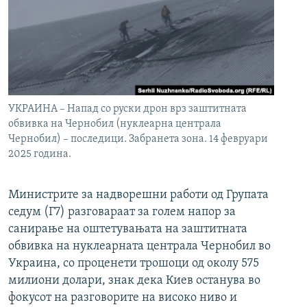
УКРАИНА – Напад со руски дрон врз заштитната
обвивка на Чернобил (нуклеарна централа
Чернобил) – последици. Забранета зона. 14 февруари
2025 година.
Министрите за надворешни работи од Групата
седум (Г7) разговараат за голем напор за
санирање на оштетувањата на заштитната
обвивка на нуклеарната централа Чернобил во
Украина, со проценети трошоци од околу 575
милиони долари, знак дека Киев останува во
фокусот на разговорите на високо ниво и