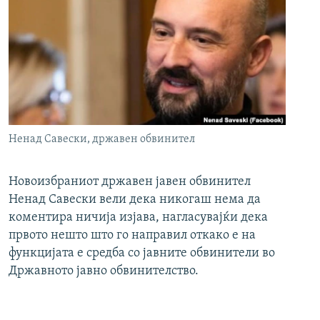
Ненад Савески, државен обвинител
Новоизбраниот државен јавен обвинител
Ненад Савески вели дека никогаш нема да
коментира ничија изјава, нагласувајќи дека
првото нешто што го направил откако е на
функцијата е средба со јавните обвинители во
Државното јавно обвинителство.