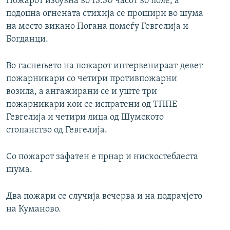
Пожарот избувна во 13:30 часот во поле, а
подоцна огнената стихија се прошири во шума
на место викано Погана помеѓу Гевгелија и
Богданци.
Во гаснењето на пожарот интервенираат девет
пожарникари со четири противпожарни
возила, а ангажирани се и уште три
пожарникари кои се испратени од ТППЕ
Гевгелија и четири лица од Шумското
стопанство од Гевгелија.
Со пожарот зафатен е прнар и нискостеблеста
шума.
Два пожари се случија вечерва и на подрачјето
на Куманово.