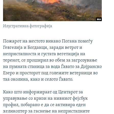
РСЕ веб страници
Илустративна фотографија
Пожарот на местото викано Погана помеѓу
Гевгелија и Богданци, заради ветрот и
непристапноста и густата вегетација на
теренот, се проширил во обем за загрозување
на пумната станица за вода Ѓавато за Дојранско
Езеро и просторот под големите ветерници во
таа околина, како и селото Ѓавато.
Како што информираат од Центарот за
управување со кризи на нивниот фејсбук
профил, побарано е да се активира еден
хеликоптер за гаснење на непристапните