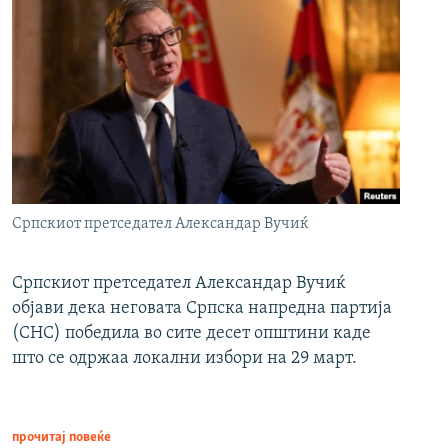
Српскиот претседател Александар Вучиќ
Српскиот претседател Александар Вучиќ
објави дека неговата Српска напредна партија
(СНС) победила во сите десет општини каде
што се одржаа локални избори на 29 март.
прочитај повеќе