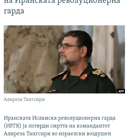
на Иранската револуционерна
гарда
Алиреза Тангсири
Иранската Исламска револуционерна гарда
(ИРГК) ја потврди смртта на командантот
Алиреза Тангсири во израелски воздушен