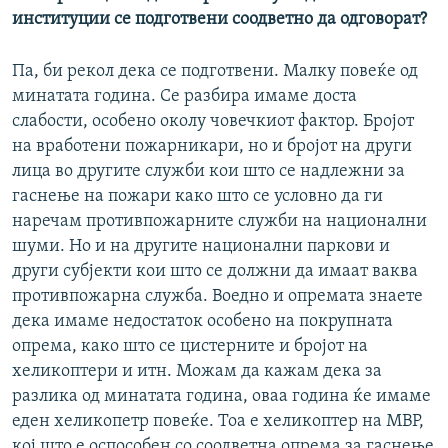
институции се подготвени соодветно да одговорат?
Па, би рекол дека се подготвени. Малку повеќе од
минатата година. Се разбира имаме доста
слабости, особено околу човечкиот фактор. Бројот
на вработени пожарникари, но и бројот на други
лица во другите служби кои што се надлежни за
гаснење на пожари како што се условно да ги
наречам противпожарните служби на национални
шуми. Но и на другите национални паркови и
други субјекти кои што се должни да имаат ваква
противпожарна служба. Воедно и опремата знаете
дека имаме недостаток особено на покрупната
опрема, како што се цистерните и бројот на
хеликоптери и итн. Можам да кажам дека за
разлика од минатата година, оваа година ќе имаме
еден хеликопетр повеќе. Тоа е хеликоптер на МВР,
кој што е оспособен со соодветна опрема за гаснење