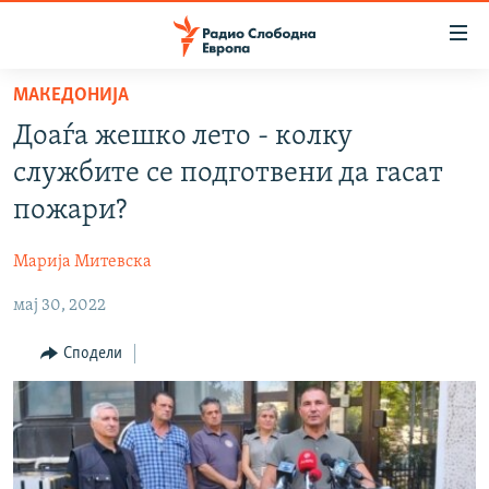
Достапни
линкови
Оди
МАКЕДОНИЈА
на
МАКЕДОНИЈА
Доаѓа жешко лето - колку
содржината
СВЕТ
Оди
службите се подготвени да гасат
ВИЗУЕЛНО
на
пожари?
главната
ВЕСТИ
навигација
Марија Митевска
ШТО ТРЕБА ДА ЗНАЕТЕ
Премини
на
мај 30, 2022
ПРИЈАВИ СЕ ЗА ЊУЗЛЕТЕР
пребарување
ПОДКАСТ ЗОШТО?
Сподели
СЛЕДЕТЕ НЕ