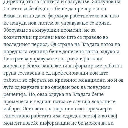
Дирекцијата за заштита и спасување. Заклучок на
Советот за безбедност беше да препорача на
Владата итно да се формира работно тело кое што
ќе понуди нов систем за управување со кризи.
Зборуваме за хируршки промени, не за
козметички прoмени како што се правело во
последниот период. Од страна на Владата потоа на
наредната седница беше донесена ваква одлука и
Центрот за управување со кризи и јас како
директор бевме задолжени да формираме работна
група составена и од професионалци кои што
работат во сферата на кризниот менаџмент, но и од
луѓе од науката и во одреден рок да понудиме
решенија. Но, оваа одлука на Владата беше
променета и веднаш потоа се случија локалните
избори. Оставката на поранешниот премиер и
едноставно работата има одреден застој и во овој
момент повеќе информации не би можел да ви