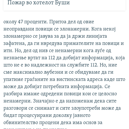
Пожар во хотелот Буши
околу 47 проценти. Притоа дел од овие
неоправдани повици се злонамерни. Кога некој
злонамерно се јавува за да ја држи линијата
зафатена, да ги нвредува примателите на повици и
итн. Но, дел од нив се ненамерни кога луѓе од
незнаење вртат на 112 да добијат информација, која
што не е во надлежност на службите 112. Но, ние
сме максимално љубезни и се обидуваме да ги
упатиме граѓаните на вистинската адреса каде што
може да добијат потребната информација. Се
разбира имаме одредени повици кои се целосно
ненамерни. Значајно е да напоменам дека сите
разговори се снимаат и сите злоупотреби може да
бидат процесуирани доколку јавното
обвинителство процени дека има основ за