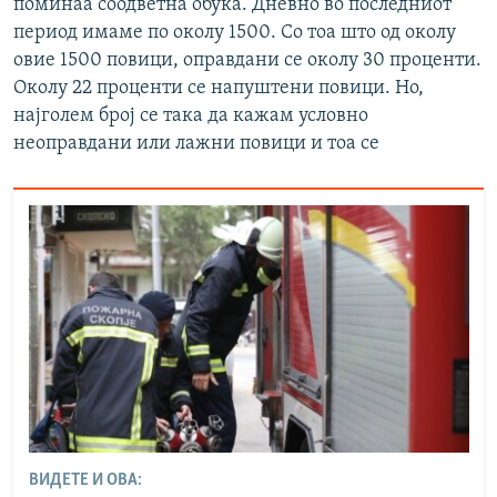
поминаа соодветна обука. Дневно во последниот
период имаме по околу 1500. Со тоа што од околу
овие 1500 повици, оправдани се околу 30 проценти.
Околу 22 проценти се напуштени повици. Но,
најголем број се така да кажам условно
неоправдани или лажни повици и тоа се
ВИДЕТЕ И ОВА: