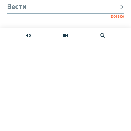
Вести
повеќе
Интервју
Свет
Барај
Мултимедиа
СЛЕДЕТЕ НЕ