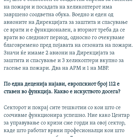
на пожари и посадата на хеликоптерот има
завршено соодветна обука. Воедно и еден од
авионите на Дирекцијата за заштита и спасување
се врати и е функционален, а вториот треба да се
врати во следниот период, односно го очекуваме
благовремено пред појавата на сезоната на пожари.
Значи ќе имаме 2 авиони на Дирекцијата за
заштита и спасување и 3 хеликоптери вкупно за
гасење на пожари. Два на АРМ и 1 на МВР.
По една деценија најави, европскиот број 112 е
ставен во функција. Какво е искуството досега?
Секторот и покрај сите тешкотии со кои што се
соочивме функционира успешно. Ние како Центар
за управување со кризи сме горди на овој сектор,
каде што работат врвни професионалци кои што