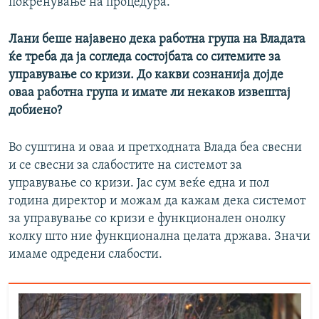
покренување на процедура.
Лани беше најавено дека работна група на Владата
ќе треба да ја согледа состојбата со ситемите за
управување со кризи. До какви сознанија дојде
оваа работна група и имате ли некаков извештај
добиено?
Во суштина и оваа и претходната Влада беа свесни
и се свесни за слабостите на системот за
управување со кризи. Јас сум веќе една и пол
година директор и можам да кажам дека системот
за управување со кризи е функционален онолку
колку што ние функционална целата држава. Значи
имаме одредени слабости.