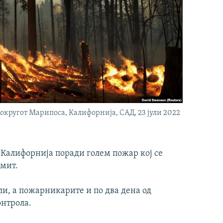
ругот Марипоса, Калифорнија, САД, 23 јули 2022
а Калифорнија поради голем пожар кој се
емит.
ли, а пожарникарите и по два дена од
онтрола.