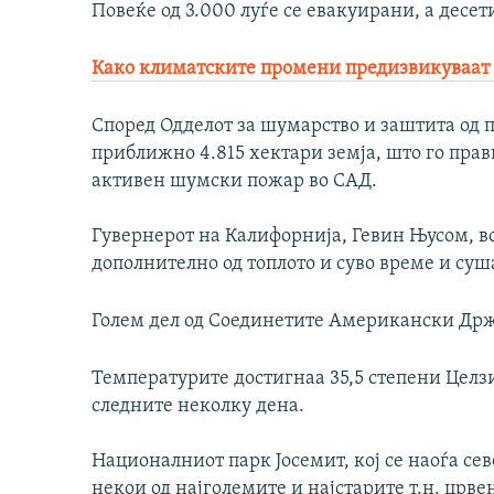
Повеќе од 3.000 луѓе се евакуирани, а десе
Како климатските промени предизвикуваат 
Според Одделот за шумарство и заштита од 
приближно 4.815 хектари земја, што го пра
активен шумски пожар во САД.
Гувернерот на Калифорнија, Гевин Њусом, во
дополнително од топлото и суво време и суш
Голем дел од Соединетите Американски Држа
Температурите достигнаа 35,5 степени Целзиу
следните неколку дена.
Националниот парк Јосемит, кој се наоѓа се
некои од најголемите и најстарите т.н. црвен