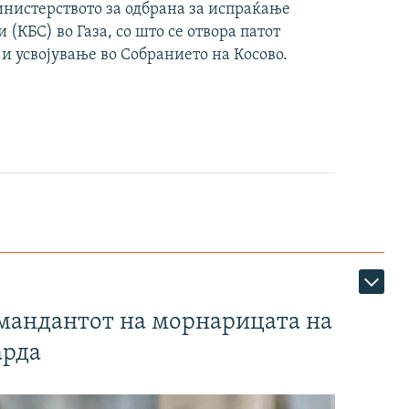
инистерството за одбрана за испраќање
(КБС) во Газа, со што се отвора патот
 и усвојување во Собранието на Косово.
омандантот на морнарицата на
арда