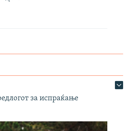
редлогот за испраќање