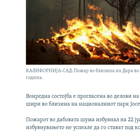
КАЛИФОРНИЈА-САД-Пожар во близина на Дара во ок
година.
Вонредна состојба е прогласена во делови н
шири во близина на националниот парк Јос
Пожарот во дабовата шума избувнал на 22 ју
избувнувањето не успеале да го стават под к