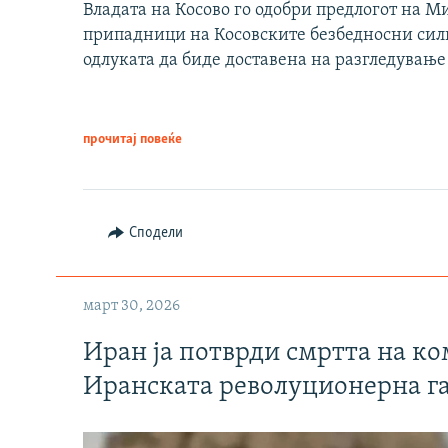
Владата на Косово го одобри предлогот на М
припадници на Косовските безбедносни сили 
одлуката да биде доставена на разгледување
прочитај повеќе
Сподели
март 30, 2026
Иран ја потврди смртта на к
Иранската револуционерна г