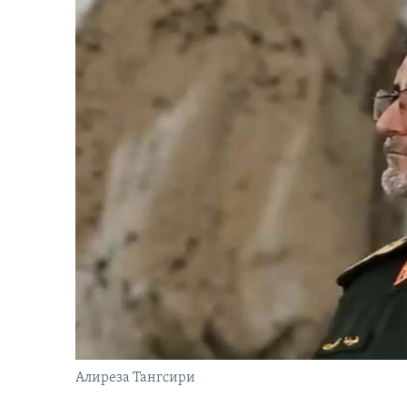
Алиреза Тангсири