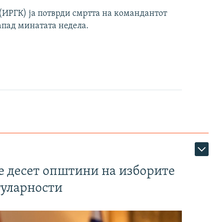
ИРГК) ја потврди смртта на командантот
апад минатата недела.
те десет општини на изборите
гуларности