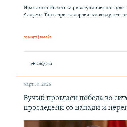
Иранската Исламска револуционерна гарда (
Алиреза Тангсири во израелски воздушен н
прочитај повеќе
Сподели
март 30, 2026
Вучиќ прогласи победа во си
проследени со напади и нере