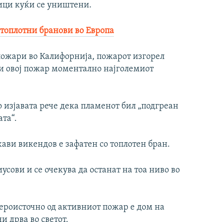
тици куќи се уништени.
топлотни бранови во Европа
пожари во Калифорнија, пожарот изгорел
ви овој пожар моментално најголемиот
 изјавата рече дека пламенот бил „подгреан
ата“.
ви викендов е зафатен со топлотен бран.
сови и се очекува да останат на тоа ниво во
вероисточно од активниот пожар е дом на
и дрва во светот.