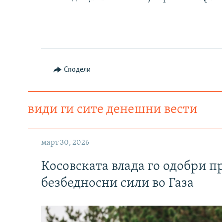
Сподели
види ги сите денешни вести
март 30, 2026
Косовската влада го одобри п
безбедносни сили во Газа